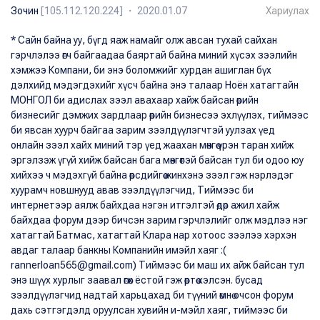
Зочин
[105.112.120.224] ・ 2020.01.07
Хариулах
* Сайн байна уу, бүгд яаж намайг олж авсан тухай сайхан
гэрчлэлээ өгч байгаадаа баяртай байна миний хүсэх зээлийн
хэмжээ Компани, би энэ боломжийг хурдан ашиглан бүх
дэлхийд мэдэгдэхийг хүсч байна энэ талаар Ноён хатагтайн
МОНГОЛ би адислах зээл авахаар хайж байсан өөрийн
бизнесийг дэмжих зардлаар өөрийн бизнесээ эхлүүлэх, тиймээс
би явсан хуурч байгаа зарим зээлдүүлэгчтэй уулзах үед
онлайн зээл хайх миний тэр үед жаахан мөнгөө үрэн таран хийж
эргэлзэж үгүй ​​хийж байсан бага мөнгөтэй байсан тул би одоо юу
хийхээ ч мэдэхгүй байна өөрсдийгөө жинхэнэ зээл гэж нэрлэдэг
хуурамч новшнууд авав зээлдүүлэгчид, Тиймээс би
интернетээр аялж байхдаа нэгэн итгэлтэй өдөр ажил хайж
байхдаа форум дээр бичсэн зарим гэрчлэлийг олж мэдлээ нэг
хатагтай Батмас, хатагтай Клара нар хотоос зээлээ хэрхэн
авдаг талаар банкны Компанийн имэйл хаяг :(
rannerloan565@gmail.com) Тиймээс би маш их айж байсан тул
энэ шүүх хурлыг заавал өгөх ёстой гэж өөртөө хэлсэн. бусад
зээлдүүлэгчид надтай харьцахад би түүний өмнө очсон форум
дахь сэтгэгдэлд оруулсан хувийн и-мэйл хаяг, тиймээс би