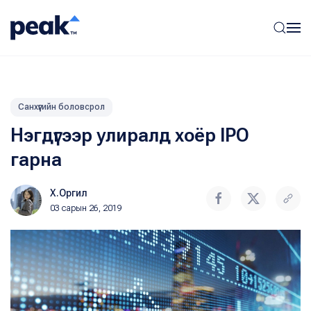
Санхүүгийн боловсрол
Нэгдүгээр улиралд хоёр IPO
гарна
Х.Оргил
03 сарын 26, 2019