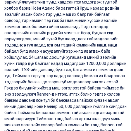
зарим үйлчлүүлэгчид түүнд хандсан гэж мэдэгдэж түүнтэй
холбоо барив Ноён Адамс ба хатагтай Круш нараас өөрсдийн
зээлийг авсан болно тэр үүнд маш их баяртай байгааг
сонсоод тэр намайг тэр гэж батлав миний хүссэн зээлийн
хэмжээг авах боломжтой зөв компанид, Тэд өгсөн надад
зээлдэгчийн зээлийн өргөдлийн маягтыг бөглөж, буцааж өгөхөд
зориулагдсан, миний тухай бүх шаардлагатай мэдээллийг
тэдэнд өгсөн тул надад өгсөн юм тэдний компанийн нөхцөл, нөхцөл
байдал бүгд ямар ч асуудалгүйгээр жигд явагдаж байв
хойшлуулах, 24 цагаас доошгүй хугацаанд миний зээлийн
хүчин төгөлдөр дүн байгааг надад мэдэгдсэн 12000,000 долларын
зээлийг ТУЗ-ийн дансанд бүртгэж, баталжээ итгэмжлэгдсэн
хүн, Тиймээс тэр үед тэр надад хэлэхэд би маш их баярласан
тэдгээрийг банкны дэлгэрэнгүй мэдээллээр илгээх ёстой.
Гэхдээ би үүнийг хийхэд маш эргэлзээтэй байсан тиймээс би
энэ зээлдүүлэгч Ranner-д итгэж, итгэх болно гэдгээ хэлсэн
банкны дансанд өгсөн тул би банкнаасаа гайхаж хүлээн авдаг
миний дансанд ноён Раннер 50, 000 долларын гүйлгээ хийгдсэн
байна. Тиймээс би зээлээ амжилттай авсан гэдгээ яаралтай
имэйлээр явуул Тиймээс тэнд байгаа эрхэм ахан дүүс минь
жинхэнэ зээл хайх хэвээр байна компани би танд Ranner-тай
иймэрхүү байдлаар эелдэг холбоо барихыг зөвлөж байна И-