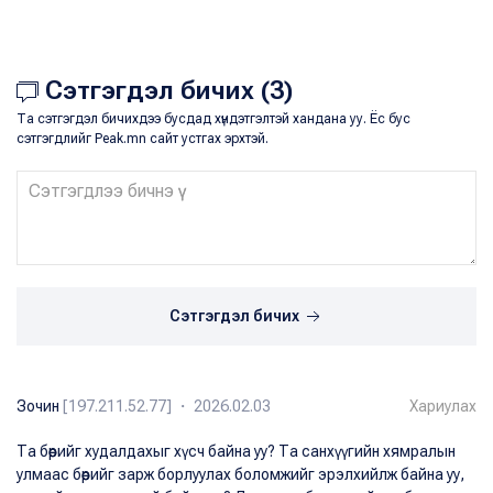
Сэтгэгдэл бичих (3)
Та сэтгэгдэл бичихдээ бусдад хүндэтгэлтэй хандана уу. Ёс бус
сэтгэгдлийг Peak.mn сайт устгах эрхтэй.
Сэтгэгдэл бичих
Зочин
[197.211.52.77] ・ 2026.02.03
Хариулах
Та бөөрийг худалдахыг хүсч байна уу? Та санхүүгийн хямралын
улмаас бөөрийг зарж борлуулах боломжийг эрэлхийлж байна уу,