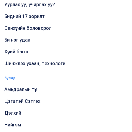
Уурлах уу, учирлах уу?
Бидний 17 зорилт
Санхүүгийн боловсрол
Би нэг удаа
Хүний багш
Шинжлэх ухаан, технологи
Бусад
Амьдралын түүх
Цэгцтэй Сэтгэх
Дэлхий
Нийгэм