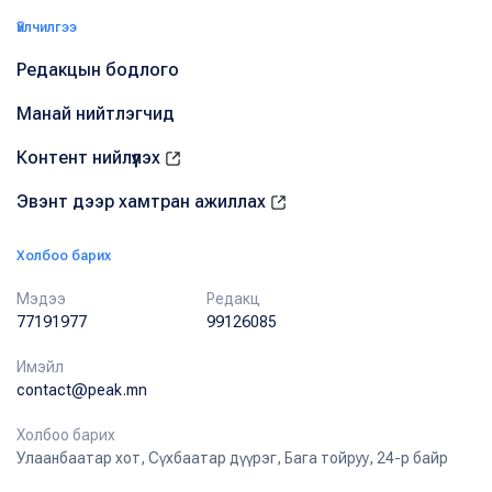
Үйлчилгээ
Редакцын бодлого
Манай нийтлэгчид
Контент нийлүүлэх
Эвэнт дээр хамтран ажиллах
Холбоо барих
Мэдээ
Редакц
77191977
99126085
Имэйл
contact@peak.mn
Холбоо барих
Улаанбаатар хот, Сүхбаатар дүүрэг, Бага тойруу, 24-р байр