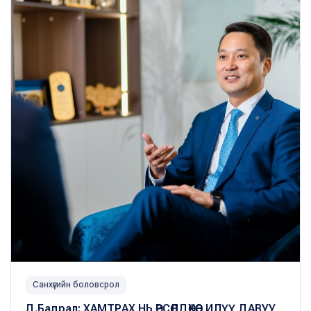
Санхүүгийн боловсрол
Д.Бадрал: ХАМТРАХ НЬ ӨРСӨЛДӨХӨӨС ИЛҮҮ ДАВУУ