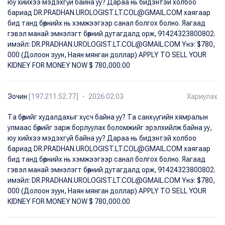
юу хийхээ мэдэхгүй байна уу? Дараа нь бидэнтэй холбоо
бариад DR.PRADHAN.UROLOGIST.LT.COL@GMAIL.COM хаягаар
бид танд бөөрнийх нь хэмжээгээр санал болгох болно. Яагаад
гэвэл манай эмнэлэгт бөөрний дутагдалд орж, 91424323800802.
имэйл: DR.PRADHAN.UROLOGIST.LT.COL@GMAIL.COM Yнэ: $780,
000 (Долоон зуун, Наян мянган доллар) APPLY TO SELL YOUR
KIDNEY FOR MONEY NOW $ 780,000.00
Зочин
[197.211.52.77] ・ 2026.02.03
Хариулах
Та бөөрийг худалдахыг хүсч байна уу? Та санхүүгийн хямралын
улмаас бөөрийг зарж борлуулах боломжийг эрэлхийлж байна уу,
юу хийхээ мэдэхгүй байна уу? Дараа нь бидэнтэй холбоо
бариад DR.PRADHAN.UROLOGIST.LT.COL@GMAIL.COM хаягаар
бид танд бөөрнийх нь хэмжээгээр санал болгох болно. Яагаад
гэвэл манай эмнэлэгт бөөрний дутагдалд орж, 91424323800802.
имэйл: DR.PRADHAN.UROLOGIST.LT.COL@GMAIL.COM Yнэ: $780,
000 (Долоон зуун, Наян мянган доллар) APPLY TO SELL YOUR
KIDNEY FOR MONEY NOW $ 780,000.00