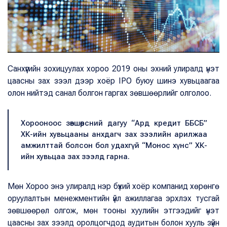
Санхүүгийн зохицуулах хороо 2019 оны эхний улиралд үнэт
цаасны зах зээл дээр хоёр IPO буюу шинэ хувьцаагаа
олон нийтэд санал болгон гаргах зөвшөөрлийг олголоо.
Хорооноос зөвшөөрсний дагуу “Ард кредит ББСБ”
ХК-ийн хувьцааны анхдагч зах зээлийн арилжаа
амжилттай болсон бол удахгүй “Монос хүнс” ХК-
ийн хувьцаа зах зээлд гарна.
Мөн Хороо энэ улиралд нэр бүхий хоёр компанид хөрөнгө
оруулалтын менежментийн үйл ажиллагаа эрхлэх тусгай
зөвшөөрөл олгож, мөн тооны хуулийн этгээдийг үнэт
цаасны зах зээлд оролцогчдод аудитын болон хууль зүйн