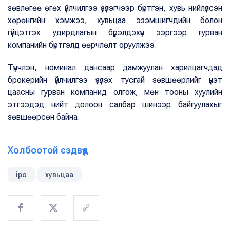
зөвлөгөө өгөх үйлчилгээ үзүүлэгчээр бүртгэн, хувь нийлүүлсэн
хөрөнгийн хэмжээ, хувьцаа эзэмшигчдийн болон
гүйцэтгэх удирдлагын бүрэлдэхүүн зэргээр гурван
компанийн бүртгэлд өөрчлөлт оруулжээ.
Түүнчлэн, номинал дансаар дамжуулан харилцагчдад
брокерийн үйлчилгээ үзүүлэх тусгай зөвшөөрлийг үнэт
цаасны гурван компанид олгож, мөн тооны хуулийн
этгээдэд нийт долоон салбар шинээр байгуулахыг
зөвшөөрсөн байна.
Холбоотой сэдвүүд
ipo
хувьцаа