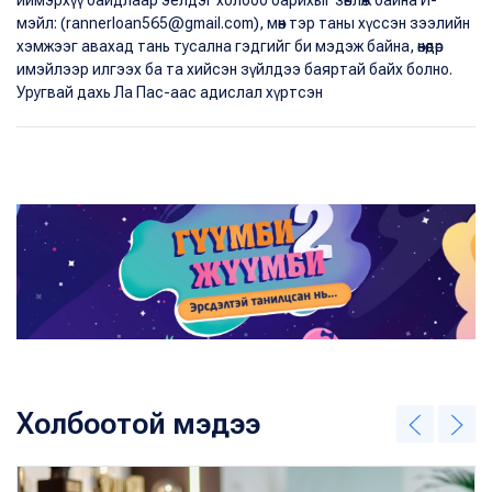
мэйл: (rannerloan565@gmail.com), мөн тэр таны хүссэн зээлийн
хэмжээг авахад тань тусална гэдгийг би мэдэж байна, өнөөдөр
имэйлээр илгээх ба та хийсэн зүйлдээ баяртай байх болно.
Уругвай дахь Ла Пас-аас адислал хүртсэн
Холбоотой мэдээ