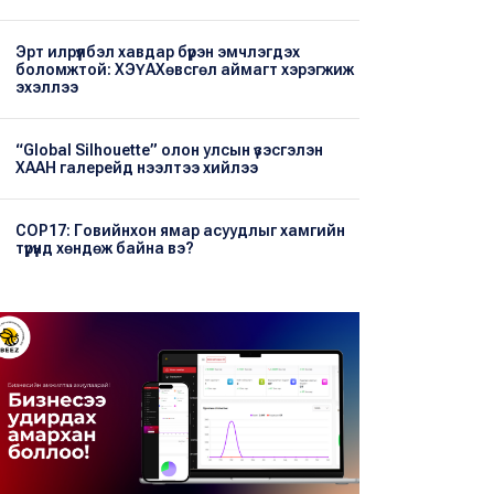
Эрт илрүүлбэл хавдар бүрэн эмчлэгдэх
боломжтой: ХЭҮА​Хөвсгөл аймагт хэрэгжиж
эхэллээ
“Global Silhouette” олон улсын үзэсгэлэн
ХААН галерейд нээлтээ хийлээ
COP17: Говийнхон ямар асуудлыг хамгийн
түрүүнд хөндөж байна вэ?