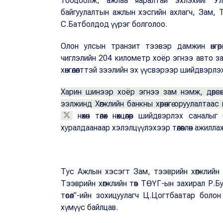
тооцоолж, ажлаа яаралтай эхлэхийг Ул
байгуулалтын ажлын хэсгийн ахлагч, Зам, Т
С.Батболдод үүрэг болголоо.
Олон улсын транзит тээвэр дамжин өнгөр
чиглэлийн 204 километр хоёр эгнээ авто зам
хөнгөлөлттэй зээлийн эх үүсвэрээр шийдвэрл
Харин шинээр хоёр эгнээ зам нэмж, дөрвөн 
ээлжинд Хөгжлийн банкны хөрөнгө оруулалтаас
нөхөн төлөх нөхцөлөөр шийдвэрлэх санал
хуралдаанаар хэлэлцүүлэхээр төлөвлөн ажилла
Тус Ажлын хэсэгт Зам, тээврийн хөгжлийн 
Тээврийн хөгжлийн төв ТӨҮГ-ын захирал Р.Бу
төсөл”-ийн зохицуулагч Ц.Цогтбаатар боло
хүмүүс байлцав.