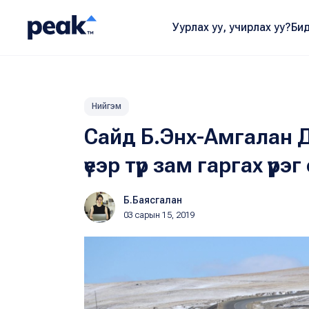
Уурлах уу, учирлах уу?
Бид
Нийгэм
Сайд Б.Энх-Амгалан 
үеэр түр зам гаргах үүрэг
Б.Баясгалан
03 сарын 15, 2019