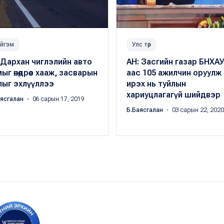
йгэм
Улс төр
Дархан чиглэлийн авто
АН: Засгийн газар БНХАУ
ыг өнөөдрөөс хааж, засварын
аас 105 ажилчин оруулж
лыг эхлүүллээ
ирэх нь туйлын
хариуцлагагүй шийдвэр
аясгалан
・ 06 сарын 17, 2019
Б.Баясгалан
・ 03 сарын 22, 2020