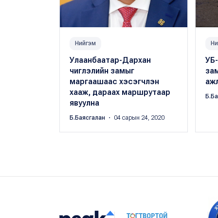
Нийгэм
Ни
Улаанбаатар-Дархан
УБ-
чиглэлийн замыг
зам
маргаашаас хэсэгчлэн
аж
хааж, дараах маршрутаар
Б.Б
явуулна
Б.Баясгалан
・ 04 сарын 24, 2020