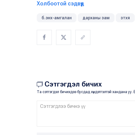
Холбоотой сэдвүүд
б.энх-амгалан
дарханы зам
зтхя
Сэтгэгдэл бичих
Та сэтгэгдэл бичихдээ бусдад хүндэтгэлтэй хандана уу. Ё