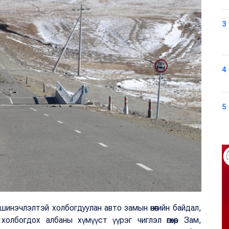
3
4
5
инэчлэлтэй холбогдуулан авто замын өнөөгийн байдал,
лбогдох албаны хүмүүст үүрэг чиглэл өгөхөөр Зам,