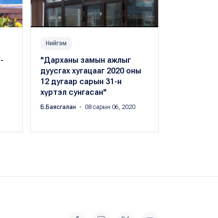
Нийгэм
Нийгэм
-
"Дарханы замын ажлыг
Улаанбаат
дуусгах хугацааг 2020 оны
чиглэлийн
12 дугаар сарын 31-н
хаасан хуг
хүртэл сунгасан"
сунгалаа
Б.Баясгалан
・ 08 сарын 06, 2020
Б.Баясгалан
・