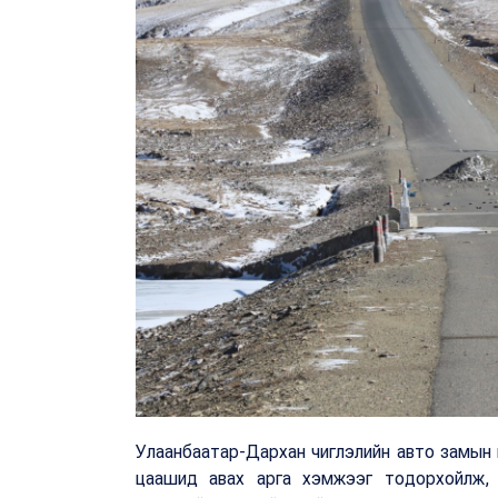
Улаанбаатар-Дархан чиглэлийн авто замын ш
цаашид авах арга хэмжээг тодорхойлж, хо