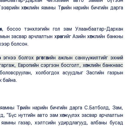
аанбаатар-Дархан чиглэлийн авто замын бүтээн
ээврийн хөгжлийн яамны Төрийн нарийн бичгийн дарга
өх, босоо тэнхлэгийн гол зам Улаанбаатар-Дархан
ын засвар арчлалтын хөрөнгийг Азийн хөгжлийн банкны
эхээр болсон.
эгнээ болгох өргөтгөлийн ажлын санхүүжилтийг эхний
 гаргаж, Европийн сэргээн босголт, хөгжлийн банкнаас
ыг боловсруулан, холбогдох асуудлыг Засгийн газрын
ж байна.
яамны Төрийн нарийн бичгийн дарга С.Батболд, Зам,
д, “Бүс нутгийн авто зам хөгжүүлэх засвар арчлалтын
н яамны газар, хэлтсийн удирдлагууд, албаны бусад