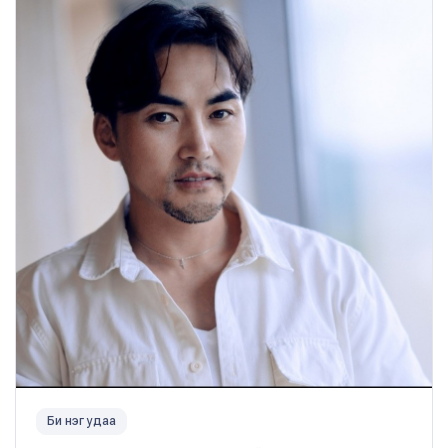
Би нэг удаа