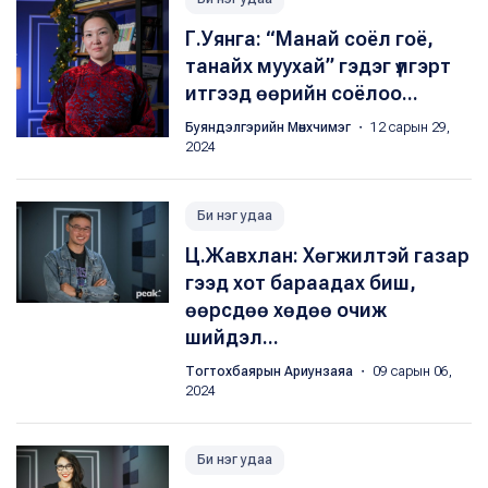
Г.Уянга: “Манай соёл гоё,
танайх муухай” гэдэг үлгэрт
итгээд өөрийн соёлоо...
Буяндэлгэрийн Мөнхчимэг
・ 12 сарын 29,
2024
Би нэг удаа
Ц.Жавхлан: Хөгжилтэй газар
гээд хот бараадах биш,
өөрсдөө хөдөө очиж
шийдэл...
Тогтохбаярын Ариунзаяа
・ 09 сарын 06,
2024
Би нэг удаа