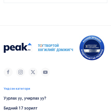
Үндсэн категори
Уурлах уу, учирлах уу?
Бидний 17 зорилт