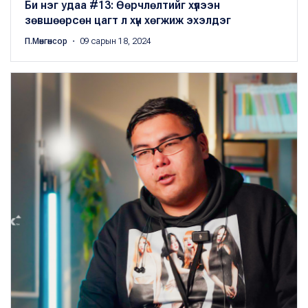
Би нэг удаа #13: Өөрчлөлтийг хүлээн
зөвшөөрсөн цагт л хүн хөгжиж эхэлдэг
П.Мөнгөнсор
・ 09 сарын 18, 2024