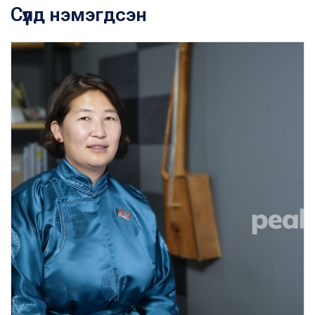
Сүүлд нэмэгдсэн