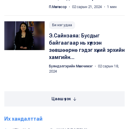
П.Мөнгөнсор
・ 02 сарын 21, 2024 ・ 1 мин
Би нэг удаа
Э.Сайнзаяа: Бусдыг
байгаагаар нь хүлээн
зөвшөөрнө гэдэг хүний эрхийн
хамгийн...
Буяндэлгэрийн Мөнхчимэг
・ 02 сарын 18,
2024
Цааш үзэх
Их хандалттай