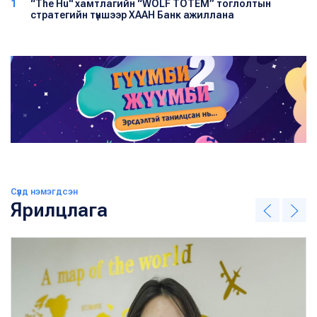
1
“The Hu" хамтлагийн “WOLF TOTEM” тоглолтын
стратегийн түншээр ХААН Банк ажиллана
Сүүлд нэмэгдсэн
Ярилцлага