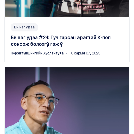
Би нэг удаа
Би нэг удаа #24: Гуч гарсан эрэгтэй К-поп
сонсож болохгүй гэж үү?
Пүрэвтүвшингийн Хүслэнтуяа
・ 10 сарын 07, 2025