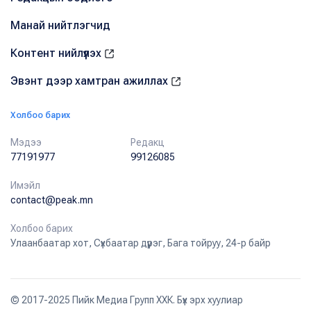
Манай нийтлэгчид
Контент нийлүүлэх
Эвэнт дээр хамтран ажиллах
Холбоо барих
Мэдээ
Редакц
77191977
99126085
Имэйл
contact@peak.mn
Холбоо барих
Улаанбаатар хот, Сүхбаатар дүүрэг, Бага тойруу, 24-р байр
© 2017-2025 Пийк Медиа Групп ХХК. Бүх эрх хуулиар