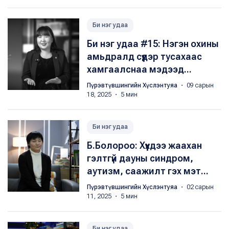
Би нэг удаа
Би нэг удаа #15: Нэгэн охины
амьдралд сүүдэр тусахаас
хамгаалснаа мэдээд...
Пүрэвтүвшингийн Хүслэнтуяа
・ 09 сарын
18, 2025 ・ 5 мин
Би нэг удаа
Б.Болороо: Хүүхдээ жаахан
гэлтгүй дауны синдром,
аутизм, саажилт гэх мэт...
Пүрэвтүвшингийн Хүслэнтуяа
・ 02 сарын
11, 2025 ・ 5 мин
Би нэг удаа