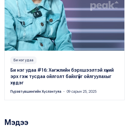
Би нэг удаа
Би нэг удаа #16: Хөгжлийн бэрхшээлтэй хүний
эрх гэж тусдаа ойлголт байхгүйг ойлгуулахыг
хүсдэг
Пүрэвтүвшингийн Хүслэнтуяа
・ 09 сарын 25, 2025
Мэдээ