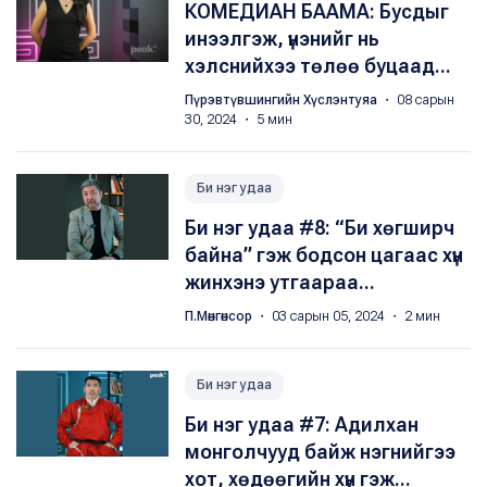
КОМЕДИАН БААМА: Бусдыг
инээлгэж, үнэнийг нь
хэлснийхээ төлөө буцаад...
Пүрэвтүвшингийн Хүслэнтуяа
・ 08 сарын
30, 2024 ・ 5 мин
Би нэг удаа
Би нэг удаа #8: “Би хөгширч
байна” гэж бодсон цагаас хүн
жинхэнэ утгаараа...
П.Мөнгөнсор
・ 03 сарын 05, 2024 ・ 2 мин
Би нэг удаа
Би нэг удаа #7: Адилхан
монголчууд байж нэгнийгээ
хот, хөдөөгийн хүн гэж...