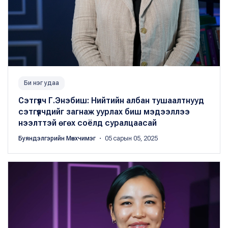
Би нэг удаа
Сэтгүүлч Г.Энэбиш: Нийтийн албан тушаалтнууд
сэтгүүлчдийг загнаж уурлах биш мэдээллээ
нээлттэй өгөх соёлд суралцаасай
Буяндэлгэрийн Мөнхчимэг
・ 05 сарын 05, 2025