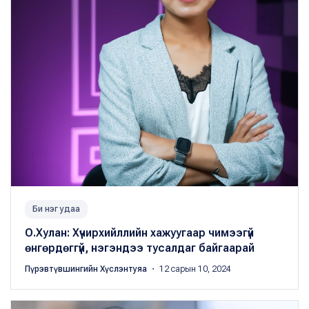
Би нэг удаа
О.Хулан: Хүчирхийллийн хажуугаар чимээгүй
өнгөрдөггүй, нэгэндээ тусалдаг байгаарай
Пүрэвтүвшингийн Хүслэнтуяа
・ 12 сарын 10, 2024