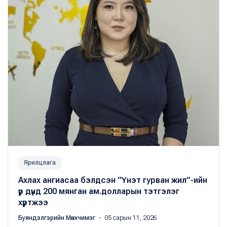
Ярилцлага
Ахлах ангиасаа бэлдсэн “Үнэт гурван жил”-ийн
үр дүнд 200 мянган ам.долларын тэтгэлэг
хүртжээ
Буяндэлгэрийн Мөнхчимэг
・ 05 сарын 11, 2026