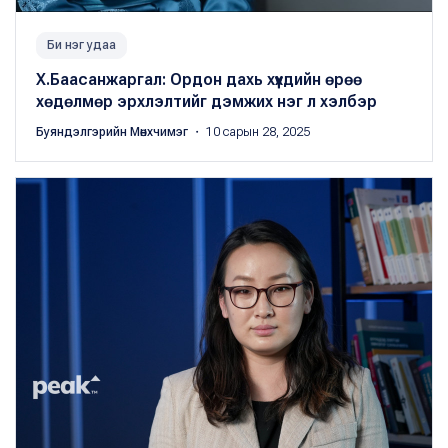
Би нэг удаа
Х.Баасанжаргал: Ордон дахь хүүхдийн өрөө
хөдөлмөр эрхлэлтийг дэмжих нэг л хэлбэр
Буяндэлгэрийн Мөнхчимэг
・ 10 сарын 28, 2025