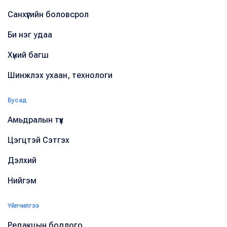
Санхүүгийн боловсрол
Би нэг удаа
Хүний багш
Шинжлэх ухаан, технологи
Бусад
Амьдралын түүх
Цэгцтэй Сэтгэх
Дэлхий
Нийгэм
Үйлчилгээ
Редакцын бодлого