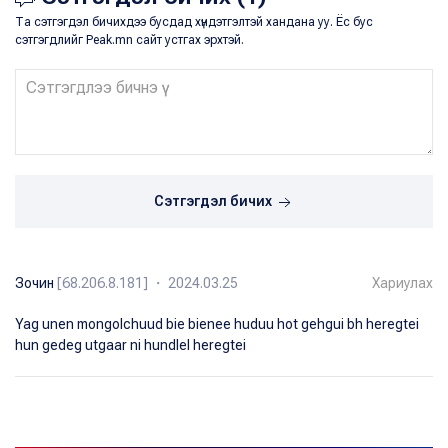
Та сэтгэгдэл бичихдээ бусдад хүндэтгэлтэй хандана уу. Ёс бус
сэтгэгдлийг Peak.mn сайт устгах эрхтэй.
Сэтгэгдэл бичих
Зочин
[68.206.8.181] ・ 2024.03.25
Хариулах
Yag unen mongolchuud bie bienee huduu hot gehgui bh heregtei
hun gedeg utgaar ni hundlel heregtei