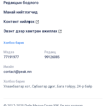
Редакцын бодлого
Манай нийтлэгчид
Контент нийлүүлэх
Эвэнт дээр хамтран ажиллах
Холбоо барих
Мэдээ
Редакц
77191977
99126085
Имэйл
contact@peak.mn
Холбоо барих
Улаанбаатар хот, Сүхбаатар дүүрэг, Бага тойруу, 24-р байр
© 2017-2025 Пийк Медиа Групп ХХК. Бүх эрх хуулиар