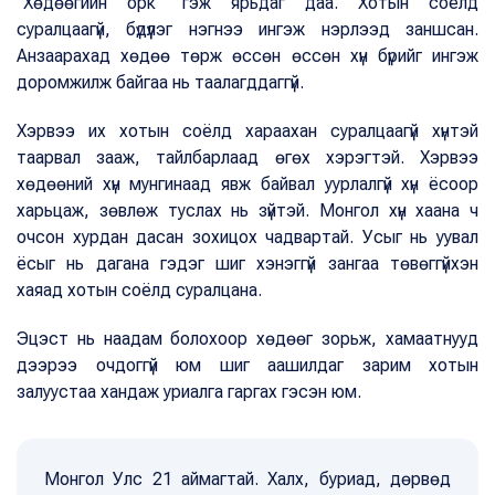
“Хөдөөгийн орк” гэж ярьдаг даа. Хотын соёлд
суралцаагүй, бүдүүлэг нэгнээ ингэж нэрлээд заншсан.
Анзаарахад хөдөө төрж өссөн өссөн хүн бүрийг ингэж
доромжилж байгаа нь таалагддаггүй.
Хэрвээ их хотын соёлд хараахан суралцаагүй хүнтэй
таарвал зааж, тайлбарлаад өгөх хэрэгтэй. Хэрвээ
хөдөөний хүн мунгинаад явж байвал уурлалгүй хүн ёсоор
харьцаж, зөвлөж туслах нь зүйтэй. Монгол хүн хаана ч
очсон хурдан дасан зохицох чадвартай. Усыг нь уувал
ёсыг нь дагана гэдэг шиг хэнэггүй зангаа төвөггүйхэн
хаяад хотын соёлд суралцана.
Эцэст нь наадам болохоор хөдөөг зорьж, хамаатнууд
дээрээ очдоггүй юм шиг аашилдаг зарим хотын
залуустаа хандаж уриалга гаргах гэсэн юм.
Монгол Улс 21 аймагтай. Халх, буриад, дөрвөд