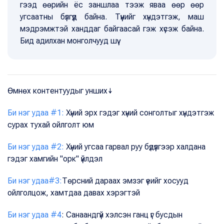
гээд өөрийн ёс заншлаа тээж яваа өөр өөр
угсаатны бүлгүүд байна. Түүнийг хүндэтгэж, маш
мэдрэмжтэй ханддаг байгаасай гэж хүсэж байна.
Бид адилхан монголчууд шүү.
Өмнөх контентуудыг унших↓
Би нэг удаа #1:
Хүний эрх гэдэг хүний сонголтыг хүндэтгэж
сурах тухай ойлголт юм
Би нэг удаа #2:
Хүний угсаа гарвал руу бүдүүлгээр халдана
гэдэг хамгийн "орк" үйлдэл
Би нэг удаа#3:
Төрсний дараах эмзэг үеийг хосууд
ойлголцож, хамтдаа давах хэрэгтэй
Би нэг удаа #4
: Санаандгүй хэлсэн ганц үг бусдын