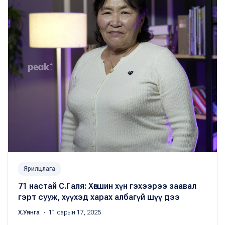
Ярилцлага
71 настай С.Галя: Хөгшин хүн гэхээрээ заавал
гэрт сууж, хүүхэд харах албагүй шүү дээ
Х.Уянга
・ 11 сарын 17, 2025