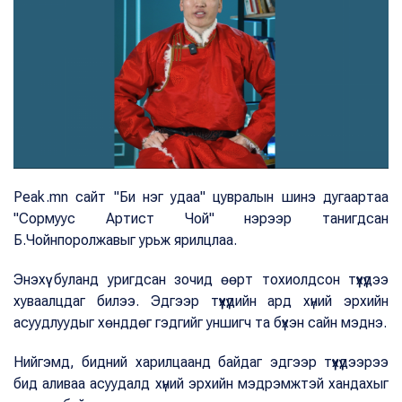
Peak.mn сайт "Би нэг удаа" цувралын шинэ дугаартаа
"Сормуус Артист Чой" нэрээр танигдсан
Б.Чойнпоролжавыг урьж ярилцлаа.
Энэхүү буланд уригдсан зочид өөрт тохиолдсон түүхүүдээ
хуваалцдаг билээ. Эдгээр түүхүүдийн ард хүний эрхийн
асуудлуудыг хөнддөг гэдгийг уншигч та бүхэн сайн мэднэ.
Нийгэмд, бидний харилцаанд байдаг эдгээр түүхүүдээрээ
бид аливаа асуудалд хүний эрхийн мэдрэмжтэй хандахыг