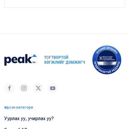
Үндсэн категори
Уурлах уу, учирлах уу?