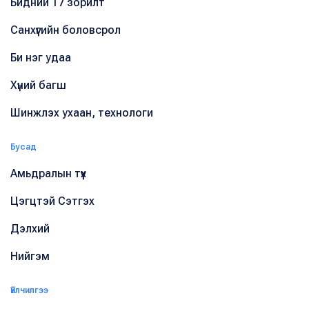
Бидний 17 зорилт
Санхүүгийн боловсрол
Би нэг удаа
Хүний багш
Шинжлэх ухаан, технологи
Бусад
Амьдралын түүх
Цэгцтэй Сэтгэх
Дэлхий
Нийгэм
Үйлчилгээ