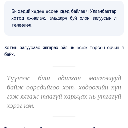
Би хэдий хөдөө өссөн хүүхэд байлаа ч Улаанбаатар
хотод ажиллаж, амьдарч буй олон залуусын л
төлөөлөл.
Хотын залуусаас ялгарах зүйл нь өсөж төрсөн орчин л
байх.
Түүнээс биш адилхан монголчууд
байж өөрсдийгөө хот, хөдөөгийн хүн
гэж ялгаж таагүй харьцах нь утгагүй
хэрэг юм.