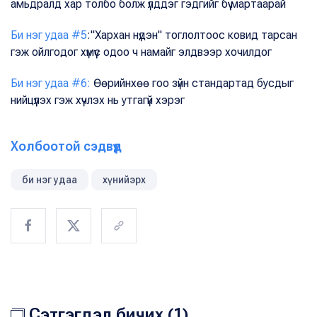
амьдралд хар толбо болж үлддэг гэдгийг бүү мартаарай
Би нэг удаа #5
:"Хархан нүдэн" тоглолтоос ковид тарсан
гэж ойлгодог хүмүүс одоо ч намайг элдвээр хочилдог
Би нэг удаа #6:
Өөрийнхөө гоо зүйн стандартад бусдыг
нийцүүлэх гэж хүчлэх нь утгагүй хэрэг
Холбоотой сэдвүүд
би нэг удаа
хүнийэрх
Сэтгэгдэл бичих (1)