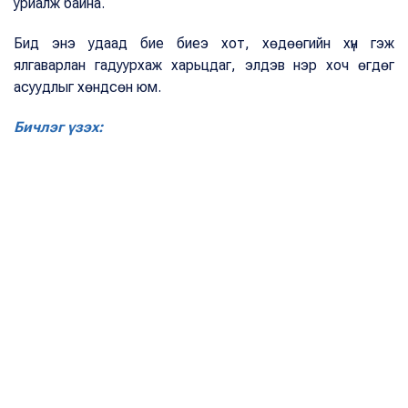
уриалж байна.
Бид энэ удаад бие биеэ хот, хөдөөгийн хүн гэж
ялгаварлан гадуурхаж харьцдаг, элдэв нэр хоч өгдөг
асуудлыг хөндсөн юм.
Бичлэг үзэх: