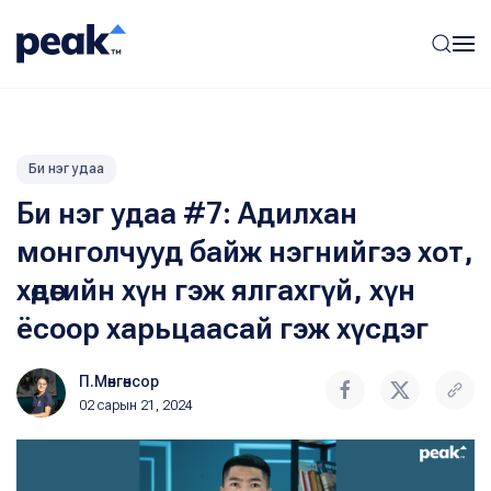
Би нэг удаа
Би нэг удаа #7: Адилхан
монголчууд байж нэгнийгээ хот,
хөдөөгийн хүн гэж ялгахгүй, хүн
ёсоор харьцаасай гэж хүсдэг
П.Мөнгөнсор
02 сарын 21, 2024