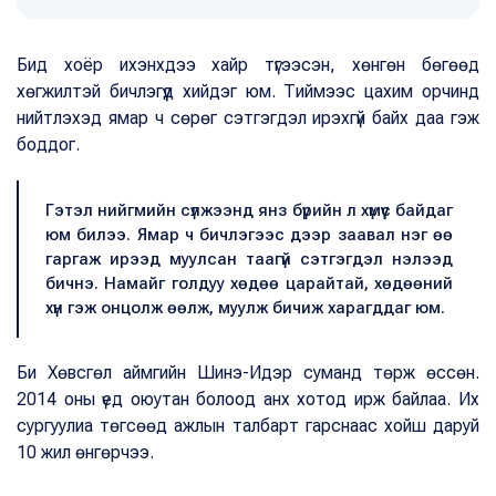
Бид хоёр ихэнхдээ хайр түгээсэн, хөнгөн бөгөөд
хөгжилтэй бичлэгүүд хийдэг юм. Тиймээс цахим орчинд
нийтлэхэд ямар ч сөрөг сэтгэгдэл ирэхгүй байх даа гэж
боддог.
Гэтэл нийгмийн сүлжээнд янз бүрийн л хүмүүс байдаг
юм билээ. Ямар ч бичлэгээс дээр заавал нэг өө
гаргаж ирээд муулсан таагүй сэтгэгдэл нэлээд
бичнэ. Намайг голдуу хөдөө царайтай, хөдөөний
хүн гэж онцолж өөлж, муулж бичиж харагддаг юм.
Би Хөвсгөл аймгийн Шинэ-Идэр суманд төрж өссөн.
2014 оны үед оюутан болоод анх хотод ирж байлаа. Их
сургуулиа төгсөөд ажлын талбарт гарснаас хойш даруй
10 жил өнгөрчээ.