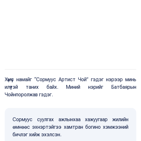
Хүмүүс намайг “Сормуус Артист Чой” гэдэг нэрээр минь
илүүтэй таних байх. Миний нэрийг Батбаярын
Чойнпоролжав гэдэг.
Сормуус суулгах ажлынхаа хажуугаар жилийн
өмнөөс эхнэртэйгээ хамтран богино хэмжээний
бичлэг хийж эхэлсэн.