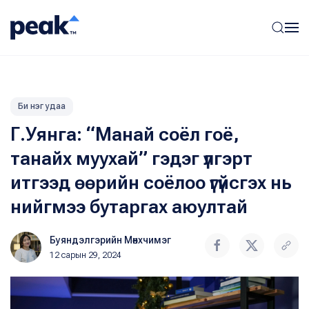
Би нэг удаа
Г.Уянга: “Манай соёл гоё,
танайх муухай” гэдэг үлгэрт
итгээд өөрийн соёлоо үгүйсгэх нь
нийгмээ бутаргах аюултай
Буяндэлгэрийн Мөнхчимэг
12 сарын 29, 2024