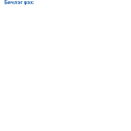
Бичлэг үзэх: