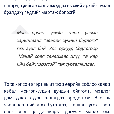
ялгарч, түүнийгээ хадгалж үлдэх нь хүний эрхийн чухал
бүрэлдэхүүн гэдгийг мартаж болохгүй.
Мөн орчин үеийн олон улсын
харилцаанд “зөөлөн хүчний бодлого”
гэж зүйл бий. Улс орнууд бодлогоор
“Манай соёл танайхаас илүү, та нар
ийм байх хэрэгтэй” гэж сурталчилдаг.
Тэгж хэлсэн үлгэрт нь итгээд өөрийн соёлоо хаяад
явбал монголчуудын дундын ойлголт, мэдлэг
дамжуулах суурь алдагдах эрсдэлтэй. Энэ нь
яваандаа нийгмээ бутаргах, талцал үүсгэх гээд
олон сөрөг үр дагаварыг дагуулж мэдэх юм.