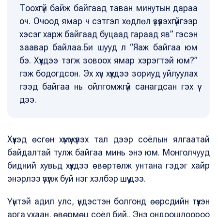
Тоохгүй байж байгаад таван минутын дараа
оч. Очоод ямар ч сэтгэл хөдлөл үзүүлэхгүйгээр
хэсэг харж байгаад буцаад гараад яв” гэсэн
заавар байлаа.Би шууд л “Яаж байгаа юм
бэ. Хүүхдээ тэгж зовоох ямар хэрэгтэй юм?”
гэж бодогдсон. Эх хүн хүүхдээ зориуд уйлуулах
гээд байгаа нь ойлгомжгүй санагдсан гэх үү
дээ.
Хүүхэд өсгөн хүмүүжүүлэх тал дээр соёлын ялгаатай
байдалтай тулж байгаа минь энэ юм. Монголчууд
бидний хувьд хүүхдээ өвөртөлж унтана гэдэг хайр
энэрлээ үзүүлж буй нэг хэлбэр шүү дээ.
Үүнтэй адил улс, үндэстэн болгонд өөрсдийн түүхэн
арга ухаан, өвөрмөц соёл бий.. Энэ ондоошлоороо