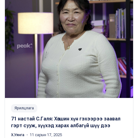
Ярилцлага
71 настай С.Галя: Хөгшин хүн гэхээрээ заавал
гэрт сууж, хүүхэд харах албагүй шүү дээ
Х.Уянга
・ 11 сарын 17, 2025