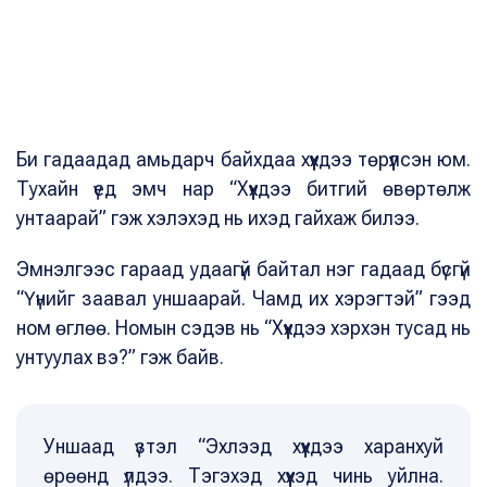
Би гадаадад амьдарч байхдаа хүүхдээ төрүүлсэн юм.
Тухайн үед эмч нар “Хүүхдээ битгий өвөртөлж
унтаарай” гэж хэлэхэд нь ихэд гайхаж билээ.
Эмнэлгээс гараад удаагүй байтал нэг гадаад бүсгүй
“Үүнийг заавал уншаарай. Чамд их хэрэгтэй” гээд
ном өглөө. Номын сэдэв нь “Хүүхдээ хэрхэн тусад нь
унтуулах вэ?” гэж байв.
Уншаад үзтэл “Эхлээд хүүхдээ харанхуй
өрөөнд үлдээ. Тэгэхэд хүүхэд чинь уйлна.