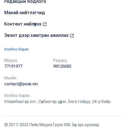
Редакцын бодлого
Манай нийтлэгчид
Контент нийлүүлэх
Эвэнт дээр хамтран ажиллах
Холбоо барих
Мэдээ
Редакц
77191977
99126085
Имэйл
contact@peak.mn
Холбоо барих
Улаанбаатар хот, Сүхбаатар дүүрэг, Бага тойруу, 24-р байр
© 2017-2025 Пийк Медиа Групп ХХК. Бүх эрх хуулиар