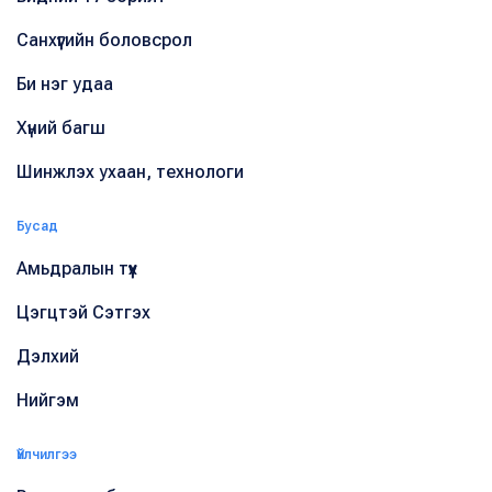
Санхүүгийн боловсрол
Би нэг удаа
Хүний багш
Шинжлэх ухаан, технологи
Бусад
Амьдралын түүх
Цэгцтэй Сэтгэх
Дэлхий
Нийгэм
Үйлчилгээ