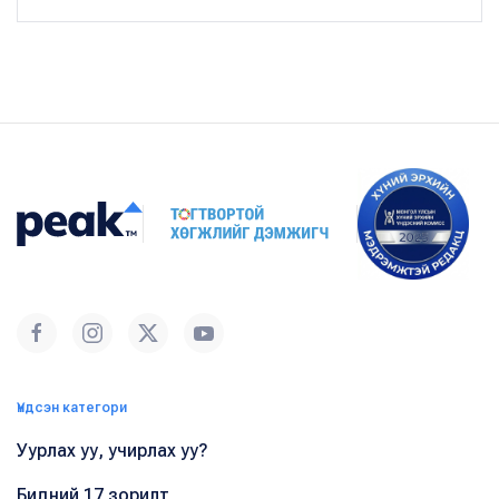
Үндсэн категори
Уурлах уу, учирлах уу?
Бидний 17 зорилт