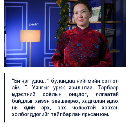
“Би нэг удаа…” буландаа нийгмийн сэтгэл
зүйч Г. Уянгыг урьж ярилцлаа. Тэрбээр
үндэстний соёлын онцлог, ялгаатай
байдлыг хүлээн зөвшөөрөх, хадгалан үлдэх
нь хүний эрх, эрх чөлөөтэй хэрхэн
холбогддогийг тайлбарлан ярьсан юм.