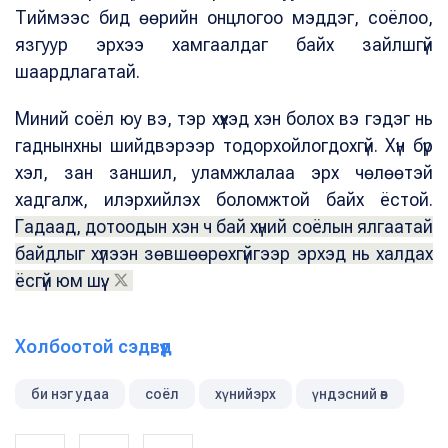
Тиймээс бид өөрийн онцлогоо мэддэг, соёлоо,
язгуур эрхээ хамгаалдаг байх зайлшгүй
шаардлагатай.
Миний соёл юу вэ, тэр хүүхэд хэн болох вэ гэдэг нь
гаднынхны шийдвэрээр тодорхойлогдохгүй. Хүн бүр
хэл, зан заншил, уламжлалаа эрх чөлөөтэй
хадгалж, илэрхийлэх боломжтой байх ёстой.
Гадаад, дотоодын хэн ч бай хүний соёлын ялгаатай
байдлыг хүлээн зөвшөөрөхгүйгээр эрхэд нь халдах
ёсгүй юм шүү.
Холбоотой сэдвүүд
би нэг удаа
соёл
хүнийэрх
үндэсний өв