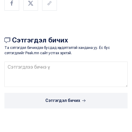
Сэтгэгдэл бичих
Та сэтгэгдэл бичихдээ бусдад хүндэтгэлтэй хандана уу. Ёс бус
сэтгэгдлийг Peak.mn сайт устгах эрхтэй.
Сэтгэгдэл бичих