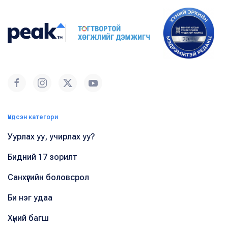
Үндсэн категори
Уурлах уу, учирлах уу?
Бидний 17 зорилт
Санхүүгийн боловсрол
Би нэг удаа
Хүний багш