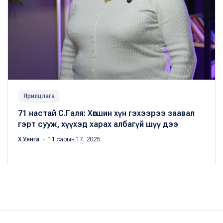
Ярилцлага
71 настай С.Галя: Хөгшин хүн гэхээрээ заавал
гэрт сууж, хүүхэд харах албагүй шүү дээ
Х.Уянга
・ 11 сарын 17, 2025