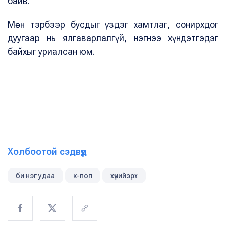
байв.
Мөн тэрбээр бусдыг үздэг хамтлаг, сонирхдог
дуугаар нь ялгаварлалгүй, нэгнээ хүндэтгэдэг
байхыг уриалсан юм.
Холбоотой сэдвүүд
би нэг удаа
к-поп
хүнийэрх