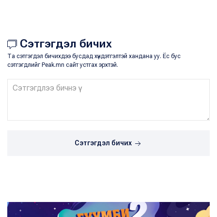
Сэтгэгдэл бичих
Та сэтгэгдэл бичихдээ бусдад хүндэтгэлтэй хандана уу. Ёс бус
сэтгэгдлийг Peak.mn сайт устгах эрхтэй.
Сэтгэгдэл бичих