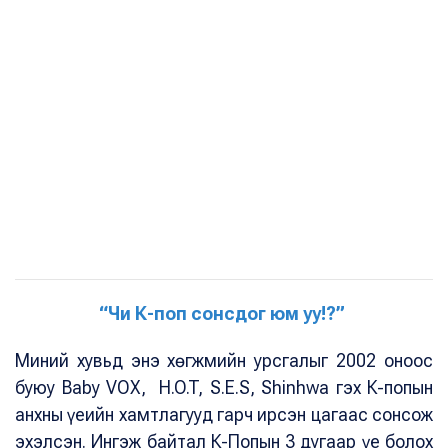
“Чи К-поп сонсдог юм уу!?”
Миний хувьд энэ хөгжмийн урсгалыг 2002 оноос
буюу Baby VOX, H.O.T, S.E.S, Shinhwa гэх К-попын
анхны үеийн хамтлагууд гарч ирсэн цагаас сонсож
эхэлсэн. Ингэж байтал К-Попын 3 дугаар үе болох