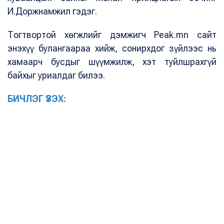
И.Доржнамжил гэдэг.
Тогтвортой хөгжлийг дэмжигч Peak.mn сайт
энэхүү булангаараа хийж, сонирхдог зүйлээс нь
хамаарч бусдыг шүүмжилж, хэт туйлшрахгүй
байхыг уриалдаг билээ.
БИЧЛЭГ ҮЗЭХ: