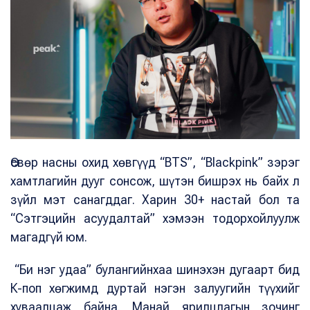
Өсвөр насны охид хөвгүүд “BTS”, “Blackpink” зэрэг
хамтлагийн дууг сонсож, шүтэн бишрэх нь байх л
зүйл мэт санагддаг. Харин 30+ настай бол та
“Сэтгэцийн асуудалтай” хэмээн тодорхойлуулж
магадгүй юм.
“Би нэг удаа” булангийнхаа шинэхэн дугаарт бид
К-поп хөгжимд дуртай нэгэн залуугийн түүхийг
хуваалцаж байна. Манай ярилцлагын зочинг