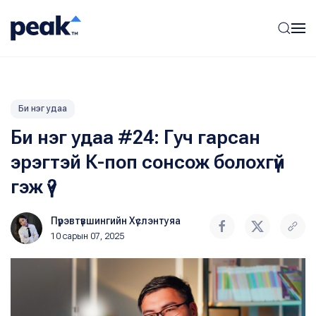
Би нэг удаа
Би нэг удаа #24: Гуч гарсан
эрэгтэй К-поп сонсож болохгүй
гэж үү?
Пүрэвтүвшингийн Хүслэнтуяа
10 сарын 07, 2025