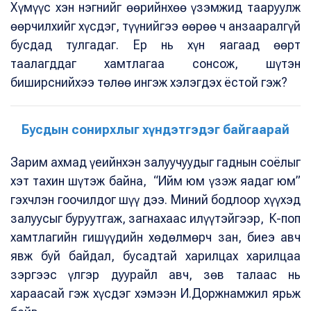
Хүмүүс хэн нэгнийг өөрийнхөө үзэмжид тааруулж
өөрчилхийг хүсдэг, түүнийгээ өөрөө ч анзааралгүй
бусдад тулгадаг. Ер нь хүн яагаад өөрт
таалагддаг хамтлагаа сонсож, шүтэн
биширснийхээ төлөө ингэж хэлэгдэх ёстой гэж?
Бусдын сонирхлыг хүндэтгэдэг байгаарай
Зарим ахмад үеийнхэн залуучуудыг гаднын соёлыг
хэт тахин шүтэж байна, “Ийм юм үзэж яадаг юм”
гэхчлэн гоочилдог шүү дээ. Миний бодлоор хүүхэд
залуусыг буруутгаж, загнахаас илүүтэйгээр, К-поп
хамтлагийн гишүүдийн хөдөлмөрч зан, биеэ авч
явж буй байдал, бусадтай харилцах харилцаа
зэргээс үлгэр дуурайл авч, зөв талаас нь
хараасай гэж хүсдэг хэмээн И.Доржнамжил ярьж