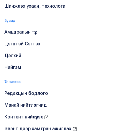
Шинжлэх ухаан, технологи
Бусад
Амьдралын түүх
Цэгцтэй Сэтгэх
Дэлхий
Нийгэм
Үйлчилгээ
Редакцын бодлого
Манай нийтлэгчид
Контент нийлүүлэх
Эвэнт дээр хамтран ажиллах