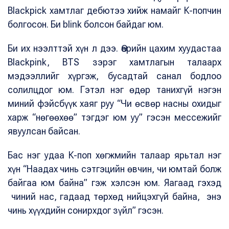
Blackpick хамтлаг дебютээ хийж намайг К-попчин
болгосон. Би blink болсон байдаг юм.
Би их нээлттэй хүн л дээ. Өөрийн цахим хуудастаа
Blackpink, BTS зэрэг хамтлагын талаарх
мэдээллийг хүргэж, бусадтай санал бодлоо
солилцдог юм. Гэтэл нэг өдөр танихгүй нэгэн
миний фэйсбүүк хаяг руу “Чи өсвөр насны охидыг
харж “нөгөөхөө” тэгдэг юм уу” гэсэн мессежийг
явуулсан байсан.
Бас нэг удаа К-поп хөгжмийн талаар ярьтал нэг
хүн “Наадах чинь сэтгэцийн өвчин, чи юмтай болж
байгаа юм байна” гэж хэлсэн юм. Яагаад гэхэд
чиний нас, гадаад төрхөд нийцэхгүй байна, энэ
чинь хүүхдийн сонирхдог зүйл” гэсэн.