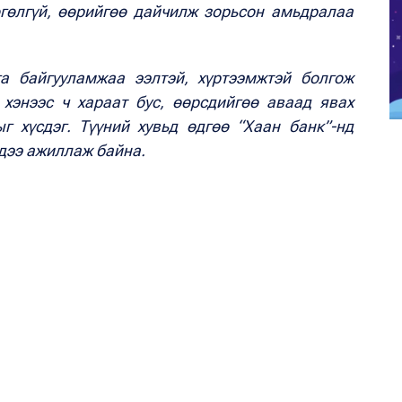
өгөлгүй, өөрийгөө дайчилж зорьсон амьдралаа
га байгууламжаа ээлтэй, хүртээмжтэй болгож
 хэнээс ч хараат бус, өөрсдийгөө аваад явах
г хүсдэг. Түүний хувьд өдгөө “Хаан банк”-нд
лдээ ажиллаж байна.