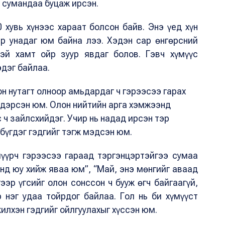
ч сумандаа буцаж ирсэн.
 хувь хүнээс хараат болсон байв. Энэ үед хүн
эр унадаг юм байна лээ. Хэдэн сар өнгөрсний
тэй хамт ойр зуур явдаг болов. Гэвч хүмүүс
эдэг байлаа.
н нутагт олноор амьдардаг ч гэрээсээ гарах
эдэрсэн юм. Олон нийтийн арга хэмжээнд
 ч зайлсхийдэг. Учир нь надад ирсэн тэр
бүгдэг гэдгийг тэгж мэдсэн юм.
шүүрч гэрээсээ гараад тэргэнцэртэйгээ сумаа
нд юу хийж яваа юм”, “Май, энэ мөнгийг аваад
гээр үгсийг олон сонссон ч бууж өгч байгаагүй,
 нэг удаа тойрдог байлаа. Гол нь би хүмүүст
илхэн гэдгийг ойлгуулахыг хүссэн юм.