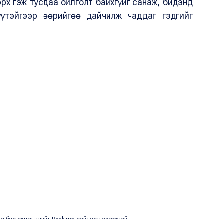
рх гэж тусдаа ойлголт байхгүйг санаж, бидэнд
үтэйгээр өөрийгөө дайчилж чаддаг гэдгийг