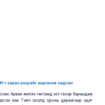
-г харах өнцгийг өөрчилж чадсан
өссөн. Арван жилээ төгсөөд хот газар бараадаж
рсэн юм. Гэвч осолд орсны дараагаар эцэг