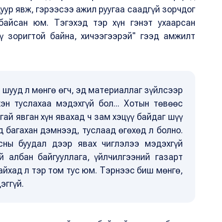
дуур явж, гэрээсээ ажил руугаа саадгүй зорчдог
айсан юм. Тэгэхэд тэр хүн гэнэт ухаарсан
ү зоригтой байна, хичээгээрэй" гээд амжилт
 шууд л мөнгө өгч, эд материаллаг зүйлсээр
хэн туслахаа мэдэхгүй бол... Хотын төвөөс
гай явган хүн явахад ч зам хэцүү байдаг шүү
д багахан дэмнээд, туслаад өгөхөд л болно.
сны буудал дээр явах чиглэлээ мэдэхгүй
й албан байгууллага, үйлчилгээний газарт
айхад л тэр том тус юм. Тэрнээс биш мөнгө,
эггүй.