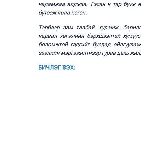
чадамжаа алджээ. Гэсэн ч тэр бууж 
бүтээж яваа нэгэн.
Тэрбээр зам талбай, гудамж, барил
чадвал хөгжлийн бэрхшээлтэй хүмүүс
боломжтой гэдгийг бусдад ойлгуулахы
зээлийн мэргэжилтнээр гурав дахь жи
БИЧЛЭГ ҮЗЭХ: