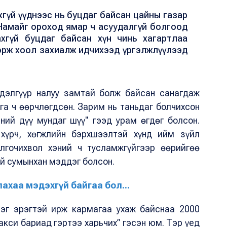
ахгүй үүднээс нь буцдаг байсан цайны газар
Намайг ороход ямар ч асуудалгүй болгоод
дахгүй буцдаг байсан хүн чинь хагартлаа
орж хоол захиалж идчихээд үргэлжлүүлээд
 дэлгүүр налуу замтай болж байсан санагдаж
га ч өөрчлөгдсөн. Зарим нь таньдаг болчихсон
ний дүү мундаг шүү" гээд урам өгдөг болсон.
хүрч, хөгжлийн бэрхшээлтэй хүнд ийм зүйл
лгочихвол хэний ч тусламжгүйгээр өөрийгөө
й сумынхан мэддэг болсон.
лахаа мэдэхгүй байгаа бол...
нэг эрэгтэй ирж кармагаа ухаж байснаа 2000
акси бариад гэртээ харьчих” гэсэн юм. Тэр үед