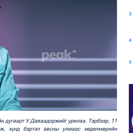
3
4
5
йн дугаарт У.Даваадоржийг урилаа. Тэрбээр, 11
ж, хүнд бэртэл авсны улмаас хөдөлмөрийн