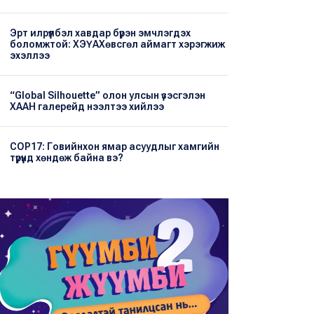
Эрт илрүүлбэл хавдар бүрэн эмчлэгдэх
боломжтой: ХЭҮА​Хөвсгөл аймагт хэрэгжиж
эхэллээ
“Global Silhouette” олон улсын үзэсгэлэн
ХААН галерейд нээлтээ хийлээ
COP17: Говийнхон ямар асуудлыг хамгийн
түрүүнд хөндөж байна вэ?