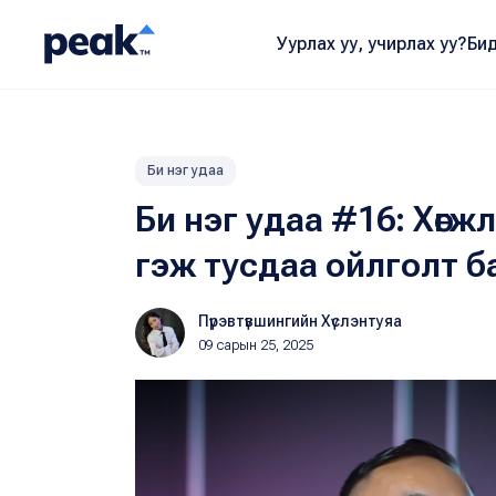
Уурлах уу, учирлах уу?
Бид
Би нэг удаа
Би нэг удаа #16: Хөг
гэж тусдаа ойлголт б
Пүрэвтүвшингийн Хүслэнтуяа
09 сарын 25, 2025