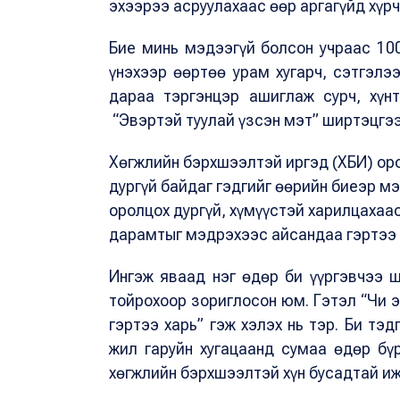
эхээрээ асруулахаас өөр аргагүйд хүр
Бие минь мэдээгүй болсон учраас 100
үнэхээр өөртөө урам хугарч, сэтгэлэ
дараа тэргэнцэр ашиглаж сурч, хүн
“Эвэртэй туулай үзсэн мэт” ширтэцгэ
Хөгжлийн бэрхшээлтэй иргэд (ХБИ) оро
дургүй байдаг гэдгийг өөрийн биеэр м
оролцох дургүй, хүмүүстэй харилцахаас
дарамтыг мэдрэхээс айсандаа гэртээ 
Ингэж яваад нэг өдөр би үүргэвчээ 
тойрохоор зориглосон юм. Гэтэл “Чи э
гэртээ харь” гэж хэлэх нь тэр. Би тэд
жил гаруйн хугацаанд сумаа өдөр бүр
хөгжлийн бэрхшээлтэй хүн бусадтай иж