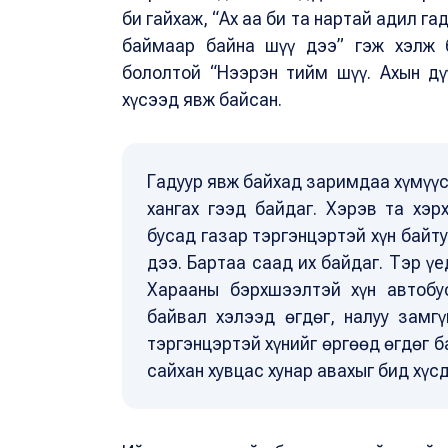
би гайхаж, “Ах аа би та нартай адил га
баймаар байна шүү дээ” гэж хэлж б
бололтой “Нээрэн тийм шүү. Ахын дү
хүсээд явж байсан.
Гадуур явж байхад заримдаа хүмүүс
хангах гээд байдаг. Хэрэв та хэр
бусад газар тэргэнцэртэй хүн байту
дээ. Бартаа саад их байдаг. Тэр үе
Харааны бэрхшээлтэй хүн автобу
байвал хэлээд өгдөг, налуу замгү
тэргэнцэртэй хүнийг өргөөд өгдөг б
сайхан хувцас хунар авахыг бид хүсд