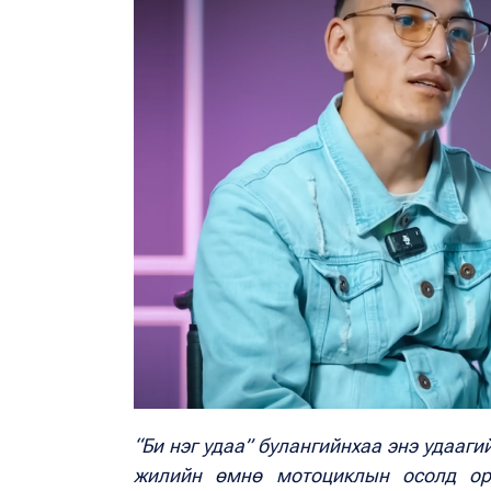
“Би нэг удаа” булангийнхаа энэ удааги
жилийн өмнө мотоциклын осолд ор