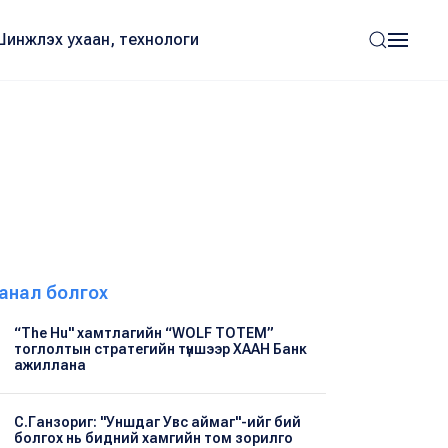
Шинжлэх ухаан, технологи
анал болгох
“The Hu" хамтлагийн “WOLF TOTEM”
тоглолтын стратегийн түншээр ХААН Банк
ажиллана
С.Ганзориг: "Уншдаг Увс аймаг"-ийг бий
болгох нь бидний хамгийн том зорилго