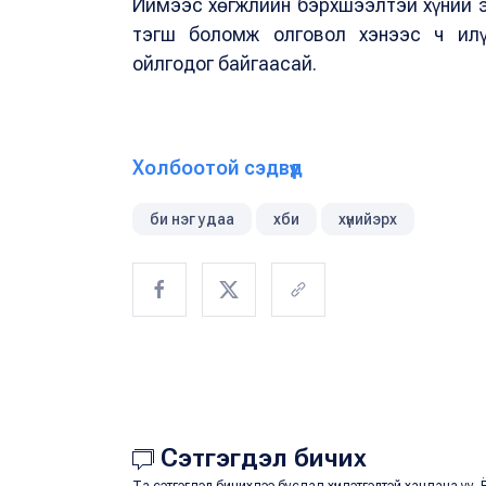
Иймээс хөгжлийн бэрхшээлтэй хүний э
тэгш боломж олговол хэнээс ч илү
ойлгодог байгаасай.
Холбоотой сэдвүүд
би нэг удаа
хби
хүнийэрх
Сэтгэгдэл бичих