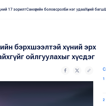
ний 17 зорилт
Санхүүгийн боловсрол
Би нэг удаа
Хүний багш
жлийн бэрхшээлтэй хүний эрх
айхгүйг ойлгуулахыг хүсдэг
С
1
2