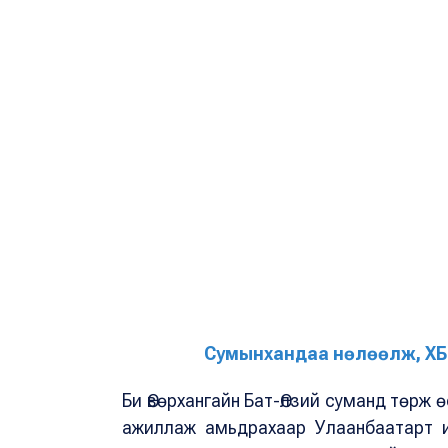
Сумынхандаа нөлөөлж, ХБИ
Би Өвөрхангайн Бат-Өлзий суманд төрж 
ажиллаж амьдрахаар Улаанбаатарт и