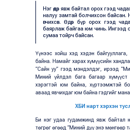
Нэг өдөр явж байтал орох гээд чад
налуу замтай болчихсон байсан. 
өгчихсөн. Өдөр бүр орох гээд ча
баярлаж байгаа юм чинь. Ингээд 
сумаа тойрч байсан.
Үүнээс хойш хэд хэдэн байгууллага,
байна. Намайг харах хүмүүсийн хандла
“Сайн уу” гээд мэндэлдэг, ирээд "Ми
Миний үйлдэл бага багаар хүмүүст 
хэрэгтэй юм байна, хүртээмжтэй бо
аваад явчихдаг юм байна гэдгийг мана
ХБИ нарт хэрхэн тус
Би нэг удаа гудамжинд явж байтал 
төгрөг өгөөд “Миний дүү энэ мөнгөөр т