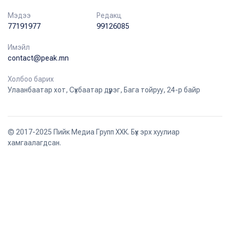
Мэдээ
Редакц
77191977
99126085
Имэйл
contact@peak.mn
Холбоо барих
Улаанбаатар хот, Сүхбаатар дүүрэг, Бага тойруу, 24-р байр
© 2017-2025 Пийк Медиа Групп ХХК. Бүх эрх хуулиар
хамгаалагдсан.