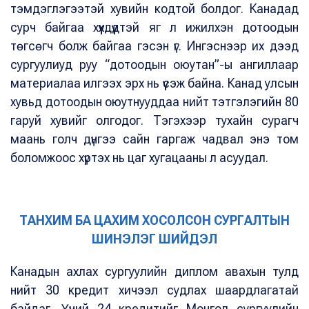
тэмдэглэгээтэй хувийн кодтой болдог. Канадад
сурч байгаа хүүхдүүдтэй яг л ижилхэн дотоодын
төгсөгч болж байгаа гэсэн үг. Ингэснээр их дээд
сургуулиуд руу “дотоодын оюутан”-ы ангиллаар
материалаа илгээх эрх нь үүсэж байна. Канад улсын
хувьд дотоодын оюутнууддаа нийт тэтгэлэгийн 80
гаруй хувийг олгодог. Тэгэхээр тухайн сурагч
маань голч дүнгээ сайн гаргаж чадвал энэ том
боломжоос хүртэх нь цаг хугацааны л асуудал.
ТАНХИМ БА ЦАХИМ ХОСОЛСОН СУРГАЛТЫН
ШИНЭЛЭГ ШИЙДЭЛ
Канадын ахлах сургуулийн диплом авахын тулд
нийт 30 кредит хичээл судлах шаардлагатай
байдаг. Үүний 24 кредитийг Монгол сургуулийн