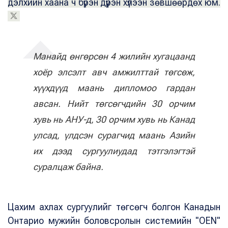
дэлхийн хаана ч бүрэн дүүрэн хүлээн зөвшөөрдөх юм.
Манайд өнгөрсөн 4 жилийн хугацаанд
хоёр элсэлт авч амжилттай төгсөж,
хүүхдүүд маань дипломоо гардан
авсан. Нийт төгсөгчдийн 30 орчим
хувь нь АНУ-д, 30 орчим хувь нь Канад
улсад, үлдсэн сурагчид маань Азийн
их дээд сургуулиудад тэтгэлэгтэй
суралцаж байна.
Цахим ахлах сургуулийг төгсөгч болгон Канадын
Онтарио мужийн боловсролын системийн "OEN"