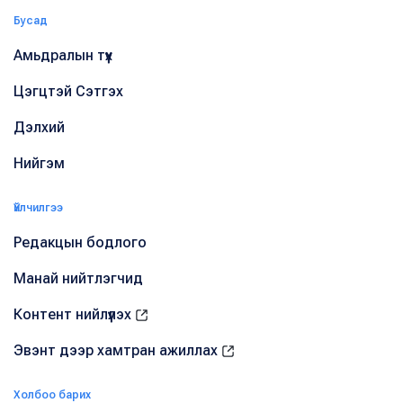
Бусад
Амьдралын түүх
Цэгцтэй Сэтгэх
Дэлхий
Нийгэм
Үйлчилгээ
Редакцын бодлого
Манай нийтлэгчид
Контент нийлүүлэх
Эвэнт дээр хамтран ажиллах
Холбоо барих