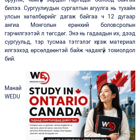
билээ. Сургуулиудын сургалтын агуулга нь тухайн
улсын хөтөлбөрийг дагаж байгаа ч 12 дугаар
ангиа Монголын ерөнхий боловсролын
гэрчилгээтэй л төгсдөг. Энэ нь гадаадын их, дээд
сургуульд, тэр тусмаа тэтгэлэг хүсэж материал
илгээхэд өрсөлдөөнтэй байж чадахгүй тохиолдол
бий.
Манай
WEDU