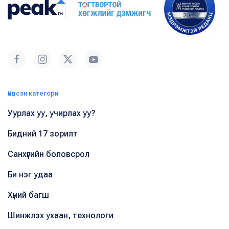
Үндсэн категори
Уурлах уу, учирлах уу?
Бидний 17 зорилт
Санхүүгийн боловсрол
Би нэг удаа
Хүний багш
Шинжлэх ухаан, технологи