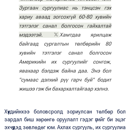
Зургаан сургуулиас нь тэнцсэн гэх
хариу аваад зогсохгүй 60-80 хувийн
тэтгэлэг санал болгосон гайхалтай
мэдээтэй.
Хамтдаа ярилцаж
байгаад сургалтын төлбөрийн 80
хувийн тэтгэлэг санал болгосон
Америкийн их сургуулийг сонгож,
явахаар бэлдэж байна даа. Энэ бол
"сумаас дэлхий рүү гарч буй" бодит
жишээ гэж би бахархалтайгаар хэлнэ.
Хүүхдийнхээ боловсролд зориулсан төлбөр бол
зардал биш хөрөнгө оруулалт гэдэг үгийг би эцэг
эхчүүдэд зөвлөдөг юм. Ахлах сургууль, их сургуулиа