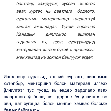
бэлтгэлд хамруулж, хүссэн оноогоо
авах хүртэл нь давтлага, бодлого,
сургалтын материалаар тасралтгүй
хангаж ажилладаг. Үүний зэрэгцээ
Канадын дипломоо ашиглан
гадаадын их, дээд сургуулиудад
материалаа илгээх бүхий л процессыг
мөн хамтад нь зохион байгуулж өгдөг.
Ингэснээр сурагчид хэлний сургалт, дипломын
хөтөлбөр, менторшип болон материал илгээх
үйлчилгээг тус тусад нь өндөр зардлаар авах
шаардлагагүй болж, нэг дороос бүх үйлчилгээгээ
авч, цаг хугацаа болон мөнгөө хэмнэх боломж
бүрдэж байгаа юм.