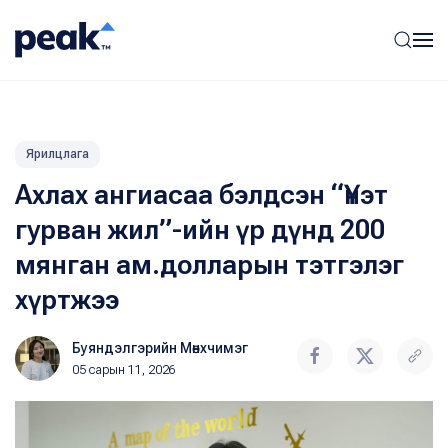
Ярилцлага
Ахлах ангиасаа бэлдсэн “Үнэт
гурван жил”-ийн үр дүнд 200
мянган ам.долларын тэтгэлэг
хүртжээ
Буяндэлгэрийн Мөнхчимэг
05 сарын 11, 2026