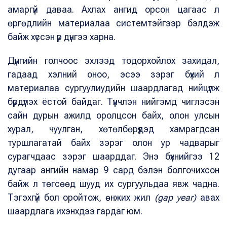
амаргүй даваа. Ахлах ангид орсон цагаас л
өргөдлийн материалаа системтэйгээр бэлдэж
байж хүссэн үр дүнгээ харна.
Дүнгийн голчоос эхлээд тодорхойлох захидал,
гадаад хэлний оноо, эсээ зэрэг бүхий л
материалаа сургуулиудийн шаардлагад нийцүүлж
бүрдүүлэх ёстой байдаг. Түүнчлэн нийгэмд чиглэсэн
сайн дурын ажилд оролцсон байх, олон улсын
хурал, чуулган, хөтөлбөрүүдэд хамрагдсан
туршлагатай байх зэрэг олон ур чадварыг
сурагчдаас зэрэг шаарддаг. Энэ бүхнийгээ 12
дугаар ангийн намар 9 сард бэлэн болгочихсон
байж л төгсөөд шууд их сургуульдаа явж чадна.
Тэгэхгүй бол оройтож, өнжих жил
(gap year)
авах
шаардлага ихэнхдээ гардаг юм.