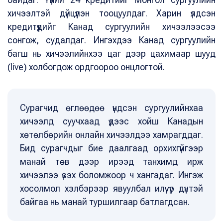
хичээлтэй дүйцүүлэн тооцуулдаг. Харин үлдсэн
кредитүүдийг Канад сургуулийн хичээлээсээ
сонгож, судалдаг. Ингэхдээ Канад сургуулийн
багш нь хичээлийнхээ цаг дээр цахимаар шууд
(live) холбогдож ордгоороо онцлогтой.
Сурагчид өглөөдөө үндсэн сургуулийнхаа
хичээлд суучхаад үдээс хойш Канадын
хөтөлбөрийн онлайн хичээлдээ хамрагддаг.
Бид сурагчдыг бие даалгаад орхихгүйгээр
манай төв дээр ирээд танхимд ирж
хичээлээ үзэх боломжоор ч хангадаг. Ингэж
хосолмол хэлбэрээр явуулбал илүү үр дүнтэй
байгаа нь манай туршилгаар батлагдсан.