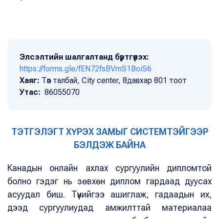
Элсэлтийн шалгалтанд бүртгүүлэх:
https://forms.gle/fEN72fsBVmS1BoiS6
Хаяг:
Төв талбай, City center, 8давхар 801 тоот
Утас:
86055070
ТЭТГЭЛЭГТ ХҮРЭХ ЗАМЫГ СИСТЕМТЭЙГЭЭР
БЭЛДЭЖ БАЙНА
Канадын онлайн ахлах сургуулийн дипломтой
болно гэдэг нь зөвхөн диплом гардаад дуусах
асуудал биш. Түүнийгээ ашиглаж, гадаадын их,
дээд сургуулиудад амжилттай материалаа