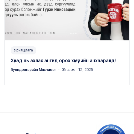
Ярилцлага
Хүүхэд нь ахлах ангид орох хүмүүсийн анхааралд!
Буяндэлгэрийн Мөнхчимэг
・ 06 сарын 13, 2025