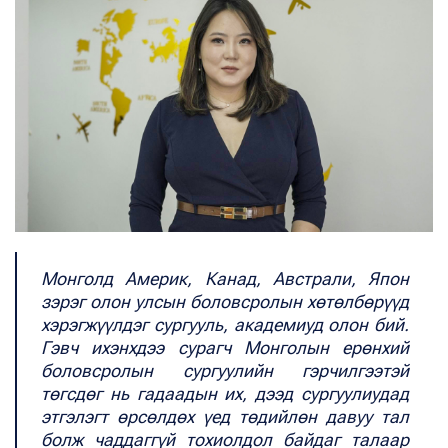
Монголд Америк, Канад, Австрали, Япон
зэрэг олон улсын боловсролын хөтөлбөрүүд
хэрэгжүүлдэг сургууль, академиуд олон бий.
Гэвч ихэнхдээ сурагч Монголын ерөнхий
боловсролын сургуулийн гэрчилгээтэй
төгсдөг нь гадаадын их, дээд сургуулиудад
этгэлэгт өрсөлдөх үед төдийлөн давуу тал
болж чаддаггүй тохиолдол байдаг талаар