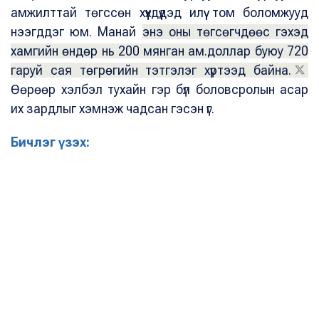
амжилттай төгссөн хүүхдүүдэд илүү том боломжууд
нээгддэг юм. Манай
энэ оны төгсөгчдөөс гэхэд
хамгийн өндөр нь 200 мянган ам.доллар буюу 720
гаруй сая төгрөгийн тэтгэлэг хүртээд байна.
Өөрөөр хэлбэл тухайн гэр бүл боловсролын асар
их зардлыг хэмнэж чадсан гэсэн үг.
Бичлэг үзэх: