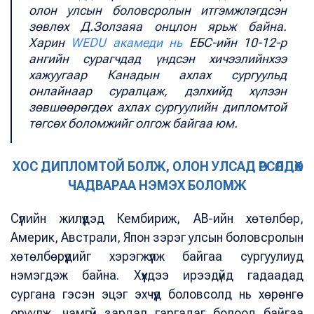
олон улсын боловсролын итгэмжлэгдсэн
зөвлөх Д.Золзаяа онцлон ярьж байна.
Харин
WEDU акамеди нь
ЕБС-ийн 10-12-р
ангийн сурагчдад үндсэн хичээлийнхээ
хажуугаар Канадын ахлах сургуульд
онлайнаар суралцаж, дэлхийд хүлээн
зөвшөөрөгдөх ахлах сургуулийн дипломтой
төгсөх боломжийг олгож байгаа юм.
ХОС ДИПЛОМТОЙ БОЛЖ, ОЛОН УЛСАД ӨРСӨЛДӨХ
ЧАДВАРАА НЭМЭХ БОЛОМЖ
Сүүлийн жилүүдэд Кембириж, AB-ийн хөтөлбөр,
Америк, Австрали, Япон зэрэг улсын боловсролын
хөтөлбөрүүдийг хэрэгжүүлж байгаа сургуулиуд
нэмэгдэж байна. Хүүхдээ ирээдүйд гадаадад
сургана гэсэн эцэг эхчүүд боловсолд нь хөрөнгө
оруулж, чамгүй зардал гаргадаг болоод байгаа