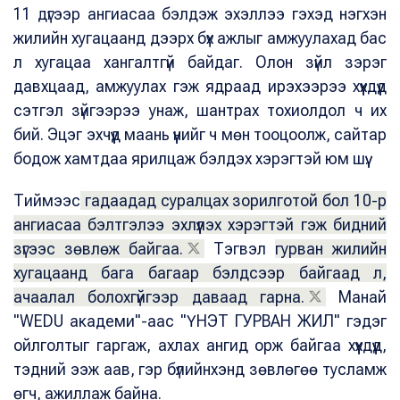
11 дүгээр ангиасаа бэлдэж эхэллээ гэхэд нэгхэн
жилийн хугацаанд дээрх бүх ажлыг амжуулахад бас
л хугацаа хангалтгүй байдаг. Олон зүйл зэрэг
давхцаад, амжуулах гэж ядраад ирэхээрээ хүүхдүүд
сэтгэл зүйгээрээ унаж, шантрах тохиолдол ч их
бий. Эцэг эхчүүд маань үүнийг ч мөн тооцоолж, сайтар
бодож хамтдаа ярилцаж бэлдэх хэрэгтэй юм шүү.
Тиймээс
гадаадад суралцах зорилготой бол 10-р
ангиасаа бэлтгэлээ эхлүүлэх хэрэгтэй гэж бидний
зүгээс зөвлөж байгаа.
Тэгвэл
гурван жилийн
хугацаанд бага багаар бэлдсээр байгаад л,
ачаалал болохгүйгээр даваад гарна.
Манай
"WEDU академи"-аас "ҮНЭТ ГУРВАН ЖИЛ" гэдэг
ойлголтыг гаргаж, ахлах ангид орж байгаа хүүхдүүд,
тэдний ээж аав, гэр бүлийнхэнд зөвлөгөө тусламж
өгч, ажиллаж байна.