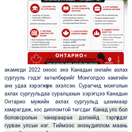
акамеди 2022 оноос энэ Канадын онлайн ахлах
сургууль гэдэг хөтөлбөрийг Монголдоо хамгийн
анх удаа хэрэгжүүлж эхэлсэн. Сурагчид монголын
ахлах сургуульдаа суралцахын зэрэгцээ Канадын
Онтарио мужийн ахлах сургуульд цахимаар
хамрагдаж, хос дипломтой төгсдөг.
Канад улс бол
боловсролын чанараараа дэлхийд тэргүүлдэг
гурван улсын нэг. Тиймээс энэхүү диплом маань