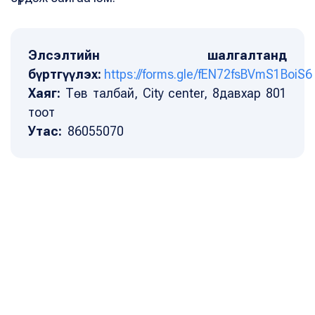
Элсэлтийн шалгалтанд
бүртгүүлэх:
https://forms.gle/fEN72fsBVmS1BoiS6
Хаяг:
Төв талбай, City center, 8давхар 801
тоот
Утас:
86055070