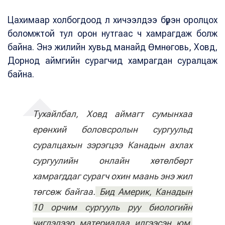
Цахимаар холбогдоод л хичээлдээ бүрэн оролцох
боломжтой тул орон нутгаас ч хамрагдаж болж
байна. Энэ жилийн хувьд манайд Өмнөговь, Ховд,
Дорнод аймгийн сурагчид хамрагдан суралцаж
байна.
Тухайлбал, Ховд аймагт сумынхаа
ерөнхий боловсролын сургуульд
суралцахын зэрэгцээ Канадын ахлах
сургуулийн онлайн хөтөлбөрт
хамрагддаг сурагч охин маань энэ жил
төгсөж байгаа.
Бид Америк, Канадын
10 орчим сургууль руу биологийн
чиглэлээр материалаа илгээсэн юм.