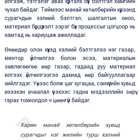
илгээж, тэтгэлэг авах хүртэлх бүх бэлтгэл хамгийн
чухал байдаг. Тиймээс манай хөтөлбөрийн хүрээнд
сурагчдын хэлний бэлтгэл, шалгалтын оноо,
материал бүрдүүлэлт зэрэг бүх процессыг цогцоор нь
хамтад нь хариуцаж ажилладаг.
Өнөөдөр олон хүүхэд хэлний бэлтгэлээ нэг газар,
ментор үйлчилгээ болон эсээ, материалын
зөвлөгөөгөө өөр газар, гадаад руу материал
илгээх үйлчилгээгээ дахиад өөр байгууллагаар
хийлгэдэг. Үүнээс болж цаг хугацаа, санхүүгийн хувьд
ихээхэн ачаалал үүсэхээс гадна мэдээллийн зөрүү
гарах тохиолдол ч цөөнгүй байдаг.
Харин манай хөтөлбөрийн хувьд
сурагчдыг нэг жилийн турш хэлний