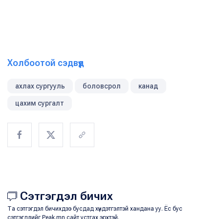
Холбоотой сэдвүүд
ахлах сургууль
боловсрол
канад
цахим сургалт
Сэтгэгдэл бичих
Та сэтгэгдэл бичихдээ бусдад хүндэтгэлтэй хандана уу. Ёс бус
сэтгэгдлийг Peak.mn сайт устгах эрхтэй.