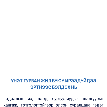
ҮНЭТ ГУРВАН ЖИЛ БУЮУ ИРЭЭДҮЙДЭЭ
ЭРТНЭЭС БЭЛДЭХ НЬ
Гадаадын их, дээд сургуулиудын шалгуурыг
хангаж, тэтгэлэгтэйгээр элсэн суралцана гэдэг