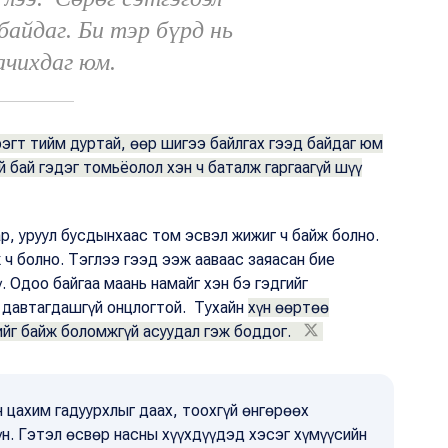
байдаг. Би тэр бүрд нь
ачихдаг юм.
эгт тийм дуртай, өөр шигээ байлгах гээд байдаг юм
й бай гэдэг томьёолол хэн ч баталж гаргаагүй шүү
ар, уруул бусдынхаас том эсвэл жижиг ч байж болно.
ч болно. Тэглээ гээд ээж ааваас заяасан бие
. Одоо байгаа маань намайг хэн бэ гэдгийг
н давтагдашгүй онцлогтой. Тухайн
хүн өөртөө
ийг байж боломжгүй асуудал гэж боддог.
 цахим гадуурхлыг даах, тоохгүй өнгөрөөх
үн. Гэтэл өсвөр насны хүүхдүүдэд хэсэг хүмүүсийн