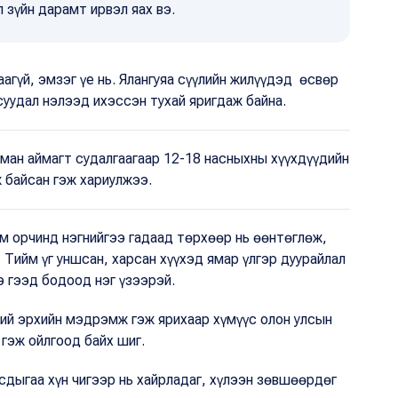
 зүйн дарамт ирвэл яах вэ.
агүй, эмзэг үе нь. Ялангуяа сүүлийн жилүүдэд өсвөр
суудал нэлээд ихэссэн тухай яригдаж байна.
йман аймагт судалгаагаар 12-18 насныхны хүүхдүүдийн
ж байсан гэж хариулжээ.
м орчинд нэгнийгээ гадаад төрхөөр нь өөнтөглөж,
 Тийм үг уншсан, харсан хүүхэд ямар үлгэр дуурайлал
э гээд бодоод нэг үзээрэй.
үний эрхийн мэдрэмж гэж ярихаар хүмүүс олон улсын
 гэж ойлгоод байх шиг.
сдыгаа хүн чигээр нь хайрладаг, хүлээн зөвшөөрдөг