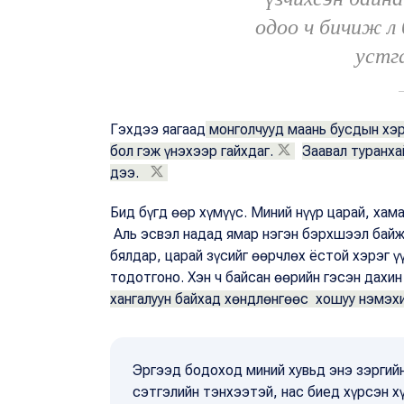
одоо ч бичиж л 
устг
Гэхдээ яагаад
монголчууд маань бусдын хэр
бол гэж үнэхээр гайхдаг.
Заавал туранха
дээ.
Бид бүгд өөр хүмүүс. Миний нүүр царай, хам
Аль эсвэл надад ямар нэгэн бэрхшээл байж 
бялдар, царай зүсийг өөрчлөх ёстой хэрэг үү
тодотгоно. Хэн ч байсан өөрийн гэсэн дахи
хангалуун байхад хөндлөнгөөс хошуу нэмэх
Эргээд бодоход миний хувьд энэ зэргийн
сэтгэлийн тэнхээтэй, нас биед хүрсэн х