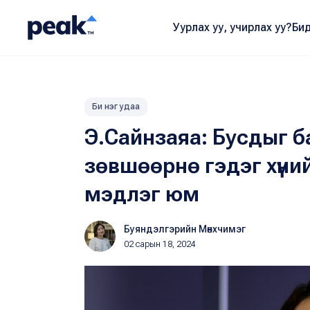
Уурлах уу, учирлах уу?
Бид
Би нэг удаа
Э.Сайнзаяа: Бусдыг ба
зөвшөөрнө гэдэг хүни
мэдлэг юм
Буяндэлгэрийн Мөнхчимэг
02 сарын 18, 2024