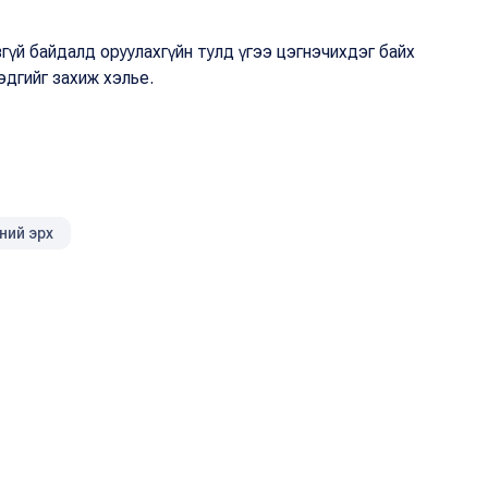
гүй байдалд оруулахгүйн тулд үгээ цэгнэчихдэг байх
эдгийг захиж хэлье.
ний эрх