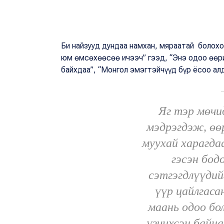
Би найзууд дундаа намхан, мяраатай болохо
юм өмсөхөөсөө ичээч” гээд, “Энэ одоо өөр
байхдаа”, “Монгол эмэгтэйчүүд бүр ёсоо ал
Яг тэр мөчи
мэдрэгдэж, өө
муухай харагда
гэсэн бод
сэтгэгдлүүдий
үүр цайлгаса
маань одоо бо
үзчихсэн байна