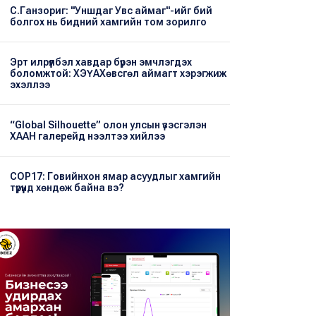
С.Ганзориг: "Уншдаг Увс аймаг"-ийг бий
болгох нь бидний хамгийн том зорилго
Эрт илрүүлбэл хавдар бүрэн эмчлэгдэх
боломжтой: ХЭҮА​Хөвсгөл аймагт хэрэгжиж
эхэллээ
“Global Silhouette” олон улсын үзэсгэлэн
ХААН галерейд нээлтээ хийлээ
COP17: Говийнхон ямар асуудлыг хамгийн
түрүүнд хөндөж байна вэ?