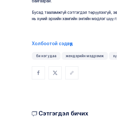
байгаарай.
Бусад тааламжгүй сэтгэгдэл төрүүлэхгүй, эв
нь хүний эрхийн хамгийн энгийн мэдлэг шүү г
Холбоотой сэдвүүд
би нэг удаа
жендэрийн мэдрэмж
хү
Сэтгэгдэл бичих