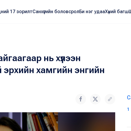
ний 17 зорилт
Санхүүгийн боловсрол
Би нэг удаа
Хүний багш
йгаагаар нь хүлээн
й эрхийн хамгийн энгийн
С
1