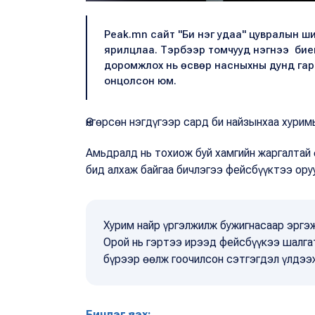
Peak.mn сайт "Би нэг удаа" цувралын шин
ярилцлаа. Тэрбээр томчууд нэгнээ биеи
доромжлох нь өсвөр насныхны дунд гард
онцолсон юм.
Өнгөрсөн нэгдүгээр сард би найзынхаа хурим
Амьдралд нь тохиож буй хамгийн жаргалтай
бид алхаж байгаа бичлэгээ фейсбүүктээ ору
Хурим найр үргэлжилж бужигнасаар эргэж 
Орой нь гэртээ ирээд фейсбүүкээ шалга
бүрээр өөлж гоочилсон сэтгэгдэл үлдээ
Бичлэг үзэх: