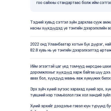
гоо сайхны стандартаас болж ийм сэтгэл
Тэдний хувьд сэтгэл зүйн дархлаа сууж амжа
насны хүүхдүүдэд үе тэнгийн дээрэлхлийн а
2022 онд Улаанбаатар хотын бүх дүүрэг, на
82.8 хувь нь үе тэнгийн дээрэлхэлтэд өртө
Ийм эгзэгтэй цаг үед томчууд өөрсдөө цахи
доромжлохыг хүүхдүүд харж байгаа шүү дээ.
авах бол, хүүхдүүд маань яаж хүмүүжих билэ
Эрх зүйч хүний зүгээс харахад хүний эрх, х
түвшний нэр томьёолол гэж хол хөндий зүйл
Хүний эрхийг дээдэлье гэвэл юун түрүүнд бу