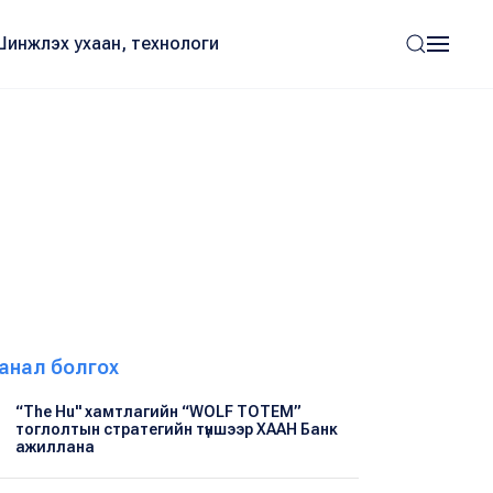
Шинжлэх ухаан, технологи
анал болгох
“The Hu" хамтлагийн “WOLF TOTEM”
тоглолтын стратегийн түншээр ХААН Банк
ажиллана