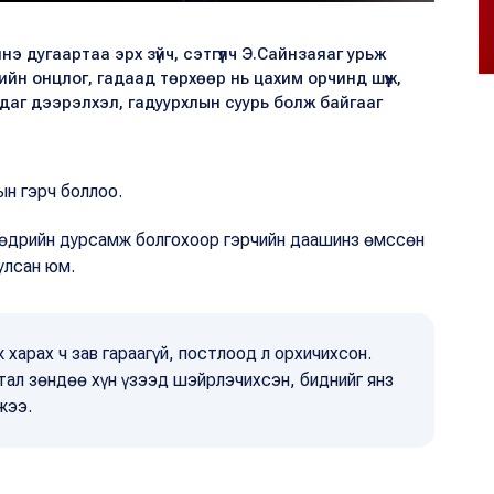
э дугаартаа эрх зүйч, сэтгүүлч Э.Сайнзаяаг урьж
йн онцлог, гадаад төрхөөр нь цахим орчинд шүүж,
аг дээрэлхэл, гадуурхлын суурь болж байгааг
ын гэрч боллоо.
 өдрийн дурсамж болгохоор гэрчийн даашинз өмссөн
улсан юм.
харах ч зав гараагүй, постлоод л орхичихсон.
тал зөндөө хүн үзээд шэйрлэчихсэн, биднийг янз
жээ.