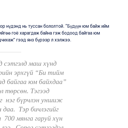
ор нүдэнд нь туссан бололтой. “Бүдүүн юм байж ийм
ийгөө гоё харагдаж байна гэж бодоод байгаа юм
дчихаж” гээд янз бүрээр л хэлжээ.
д сэтгэлд маш хүнд
рийн эрхгүй “Би тийм
ад байгаа юм байхдаа”
ол төрсөн. Тэгээд
г нэг бүрчлэн уншиж
н даа. Тэр бичлэгийг
л 700 мянга гаруй хүн
 лээ. Сөрөг сэтгэгдэл