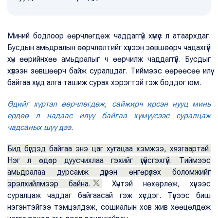
Миний бодлоор өөрчлөгдөж чаддаггүй хүмүүс л атаархдаг.
Бусдын амьдралын өөрчлөлтийг хүлээн зөвшөөрч чадахгүй
хүн өөрийнхөө амьдралыг ч өөрчилж чаддаггүй. Бусдыг
хүлээн зөвшөөрч байж суралцдаг. Тиймээс өөрөөсөө илүү
байгаа хүнд алга ташиж сурах хэрэгтэй гэж боддог юм.
Өдийг хүртэл өөрчлөгдөж, сайжирч ирсэн нууц минь
ердөө л надаас илүү байгаа хүмүүсээс суралцаж
чадсаных шүү дээ.
Бид бүгдэд байгаа энэ цаг хугацаа хэмжээ, хязгаартай.
Нэг л өдөр дуусчихлаа гэхийг үгүйсгэхгүй. Тиймээс
амьдралаа дурсамж дүүрэн өнгөрүүлэх боломжийг
эрэлхийлмээр байна.
Хүнтэй нөхөрлөж, хүнээс
суралцаж чаддаг байгаасай гэж хүсдэг. Түүнээс биш
нэгэнтэйгээ тэмцэлдэж, сошиалын хов жив хөөцөлдөж