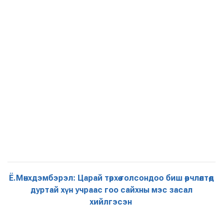
Ё.Мөнхдэмбэрэл: Царай төрхөө голсондоо биш өөрчлөлтөд
дуртай хүн учраас гоо сайхны мэс засал
хийлгэсэн