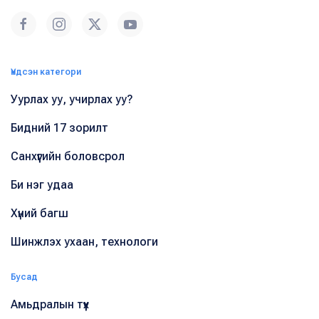
Үндсэн категори
Уурлах уу, учирлах уу?
Бидний 17 зорилт
Санхүүгийн боловсрол
Би нэг удаа
Хүний багш
Шинжлэх ухаан, технологи
Бусад
Амьдралын түүх