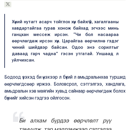
Хүний нутагт асарч тойглох хүн байхгүй, хагалгааны
хавдартайгаа гурав хонож байхад эгчээс минь
ганцхан мессеж ирсэн. “Чи бол насаараа
өөрчлөгдөж ирсэн хүн. Царайгаа өөрчилнө гэдэг
чиний шийдвэр байсан. Одоо энэ сорилтыг
даваад гарч чадна” гэсэн утгатай. Уншаад л
уйлчихсан.
Бодоод үзэхэд би үнэхээр л бүхий л амьдралынхаа туршид
өөрчлөгдсөөр иржээ. Боловсрол, сэтгэлгээ, хандлага,
амьдралын хэв маягийн хувьд сайнаар өөрчлөгдөж болох
бүхнийг хийсэн гэдгээ ойлгосон.
Би алхам бүрдээ өөрчлөлт рүү
тэмүүлж, тэр мэдрэмжээр сэтгэлээ