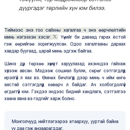
дүүргэдэг төрлийн хүн юм билээ.
Тиймээс энэ гоо сайхны хагалгаа ч энэ өөрчлөлтийн
минь нэгээхэн хэсэг.
Үүнийг би даваад гарах ёстой
гэж өөрийгөө зоригжуулсан. Одоо хагалгааны дараах
хавдар буугаад, царай минь эдгэж байгаа.
Шинэ дүр төрхөө хүмүүст харуулахад ихэнхдээ гайхаж
хүлээж авсан. Мэдээж сошиал булли, сөрөг сэтгэгдлүүд
ирэлгүй л яах вэ. Өмнөх бичлэгүүд дээр минь ч ийм өнгө
аястай сэтгэгдлүүд хөвөрч л байдаг. Ач холбогдолгүй
өгдөггүй юм. Гэхдээ эндээс бидний хандлага, сэтгэлгээ
хаана явна вэ гэдгийг харж болно.
Монголчууд нийтлэгээрээ атаархуу, ууртай байна
уу даа гэж анзаарагддаг.