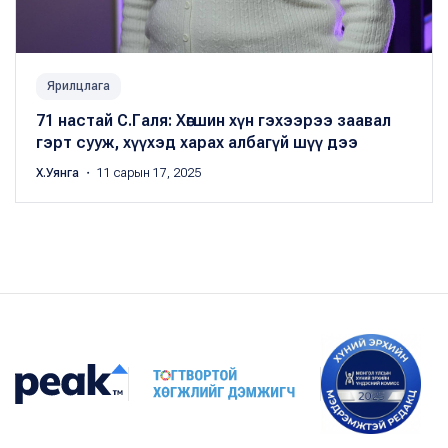
Ярилцлага
71 настай С.Галя: Хөгшин хүн гэхээрээ заавал
гэрт сууж, хүүхэд харах албагүй шүү дээ
Х.Уянга
・ 11 сарын 17, 2025