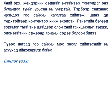
Хүний эрх, жендэрийн сэдвийг энгийнээр таниулдаг энэ
буландаа түүнийг урьсан нь учиртай. Тэрбээр саяхнаас
нүүрэндээ гоо сайхны хагалгаа хийлгэж, шинэ дүр
төрхтэйгөөр контентоо хийж эхэлсэн. Гэнэтийн бөгөөд
зоримог түүний энэ шийдвэр олон хүний гайхширлыг төрүүлж,
олон нийтийн сүлжээнд ярианы сэдэв болсон билээ.
Түүнээс яагаад гоо сайхны мэс засал хийлгэснийг нь
асуухад ийнхүү харилж байна.
Бичлэг үзэх: