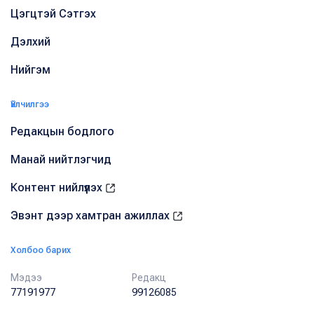
Цэгцтэй Сэтгэх
Дэлхий
Нийгэм
Үйлчилгээ
Редакцын бодлого
Манай нийтлэгчид
Контент нийлүүлэх
Эвэнт дээр хамтран ажиллах
Холбоо барих
Мэдээ
Редакц
77191977
99126085