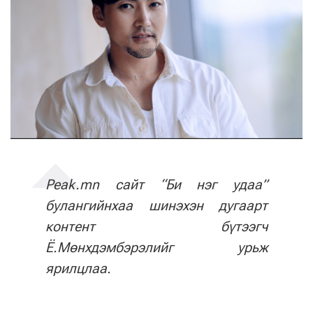
Peak.mn сайт “Би нэг удаа”
булангийнхаа шинэхэн дугаарт
контент бүтээгч
Ё.Мөнхдэмбэрэлийг урьж
ярилцлаа.