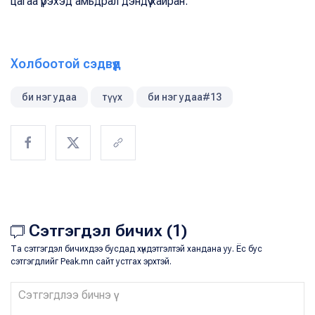
цагаа үрэхэд амьдрал дэндүү хайран.
Холбоотой сэдвүүд
би нэг удаа
түүх
би нэг удаа#13
Сэтгэгдэл бичих (1)
Та сэтгэгдэл бичихдээ бусдад хүндэтгэлтэй хандана уу. Ёс бус
сэтгэгдлийг Peak.mn сайт устгах эрхтэй.