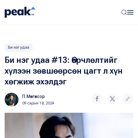
Би нэг удаа
Би нэг удаа #13: Өөрчлөлтийг
хүлээн зөвшөөрсөн цагт л хүн
хөгжиж эхэлдэг
П.Мөнгөнсор
09 сарын 18, 2024