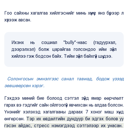
Гоо сайхны хагалгаа хийлгэснийг минь хүмүүс янз бүрээр л
хүлээж авсан.
Ихэнх нь сошиал "bully"-наас (гадуурхал,
дээрэлхэл) болж царайгаа голсондоо ийм зүйл
хийлээ гэж бодсон байх. Тийм зүйл байхгүй шүү дээ.
Солонгосын эмнэлгээс санал тавиад, бодож үзээд
зөвшөөрсөн хэрэг.
Гэхдээ миний бие болоод сэтгэл зүйд ямар өөрчлөлт
гарах вэ гэдгийг сайн ойлгоогүй явчихсан нь алдаа болсон.
Үнэнийг хэлэхэд хагалгааны дараах 7 хоног маш хүнд
өнгөрсөн.
Тэр их өвдөлтийн дундуур би эдгэх болов уу
гэсэн айдас, стресс нэмэгдээд сэтгэлээр их унасан.