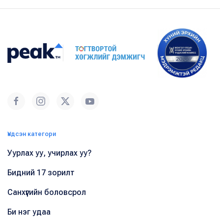
Үндсэн категори
Уурлах уу, учирлах уу?
Бидний 17 зорилт
Санхүүгийн боловсрол
Би нэг удаа