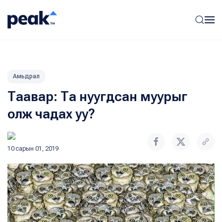
Амьдрал
Таавар: Та нуугдсан муурыг
олж чадах уу?
10 сарын 01, 2019