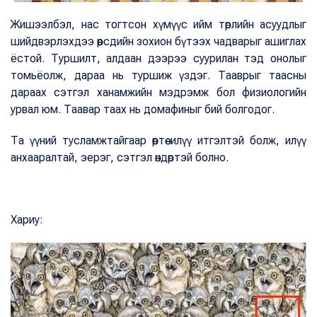
Жишээлбэл, нас тогтсон хүмүүс ийм төрлийн асуудлыг
шийдвэрлэхдээ өөрсдийн зохион бүтээх чадварыг ашиглах
ёстой. Туршилт, алдаан дээрээ суурилан тэд онолыг
томьёолж, дараа нь туршиж үздэг. Тааврыг таасны
дараах сэтгэл ханамжийн мэдрэмж бол физиологийн
урвал юм. Таавар таах нь домафиныг бий болгодог.
Та үүний тусламжтайгаар өөртөө илүү итгэлтэй болж, илүү
анхааралтай, эерэг, сэтгэл өндөртэй болно.
Хариу: