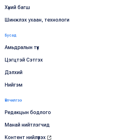
Хүний багш
Шинжлэх ухаан, технологи
Бусад
Амьдралын түүх
Цэгцтэй Сэтгэх
Дэлхий
Нийгэм
Үйлчилгээ
Редакцын бодлого
Манай нийтлэгчид
Контент нийлүүлэх