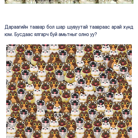
Дараагийн таавар бол шар шувуутай таавраас арай хүнд
юм. Бусдаас ялгарч буй амьтныг олно уу?