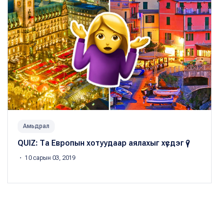
Амьдрал
QUIZ: Та Европын хотуудаар аялахыг хүсдэг үү?
・ 10 сарын 03, 2019