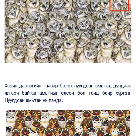
Харин дараагийн таавар болох нуугдсан амьтад дундаас
ялгарч байгаа амьтныг олсон бол танд баяр хүргэе.
Нуугдсан амьтан нь панда.