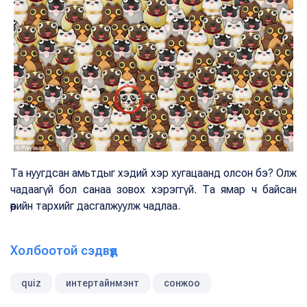
Та нуугдсан амьтдыг хэдий хэр хугацаанд олсон бэ? Олж
чадаагүй бол санаа зовох хэрэггүй. Та ямар ч байсан
өөрийн тархийг дасгалжуулж чадлаа.
Холбоотой сэдвүүд
quiz
интертайнмэнт
сонжоо