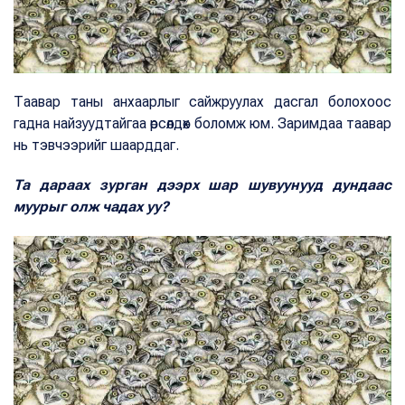
Таавар таны анхаарлыг сайжруулах дасгал болохоос
гадна найзуудтайгаа өрсөлдөх боломж юм. Заримдаа таавар
нь тэвчээрийг шаарддаг.
Та дараах зурган дээрх шар шувуунууд дундаас
муурыг олж чадах уу?