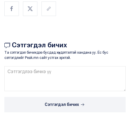
Сэтгэгдэл бичих
Та сэтгэгдэл бичихдээ бусдад хүндэтгэлтэй хандана уу. Ёс бус
сэтгэгдлийг Peak.mn сайт устгах эрхтэй.
Сэтгэгдэл бичих