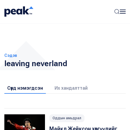
Сэдэв
leaving neverland
Сүүлд нэмэгдсэн
Их хандалттай
Оддын амьдрал
Майкл Жейксон хөвгүүдийг