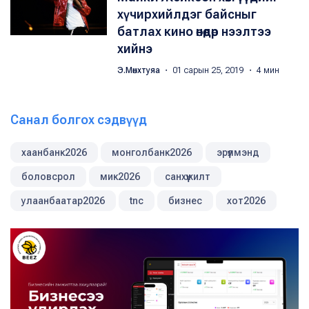
хүчирхийлдэг байсныг
батлах кино өнөөдөр нээлтээ
хийнэ
Э.Мөнхтуяа
・ 01 сарын 25, 2019 ・ 4 мин
Санал болгох сэдвүүд
хаанбанк2026
монголбанк2026
эрүүлмэнд
боловсрол
мик2026
санхүүжилт
улаанбаатар2026
tnc
бизнес
хот2026