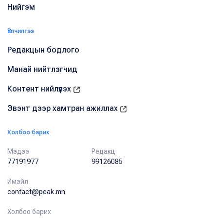
Нийгэм
Үйлчилгээ
Редакцын бодлого
Манай нийтлэгчид
Контент нийлүүлэх
Эвэнт дээр хамтран ажиллах
Холбоо барих
Мэдээ
Редакц
77191977
99126085
Имэйл
contact@peak.mn
Холбоо барих