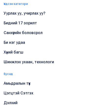
Үндсэн категори
Уурлах уу, учирлах уу?
Бидний 17 зорилт
Санхүүгийн боловсрол
Би нэг удаа
Хүний багш
Шинжлэх ухаан, технологи
Бусад
Амьдралын түүх
Цэгцтэй Сэтгэх
Дэлхий