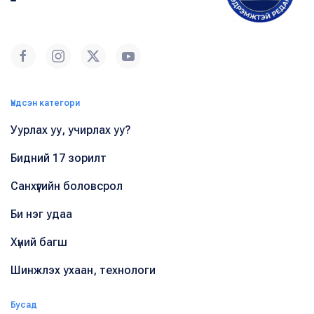
Үндсэн категори
Уурлах уу, учирлах уу?
Бидний 17 зорилт
Санхүүгийн боловсрол
Би нэг удаа
Хүний багш
Шинжлэх ухаан, технологи
Бусад