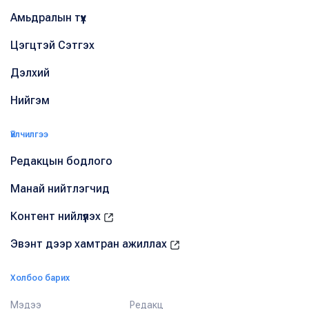
Амьдралын түүх
Цэгцтэй Сэтгэх
Дэлхий
Нийгэм
Үйлчилгээ
Редакцын бодлого
Манай нийтлэгчид
Контент нийлүүлэх
Эвэнт дээр хамтран ажиллах
Холбоо барих
Мэдээ
Редакц