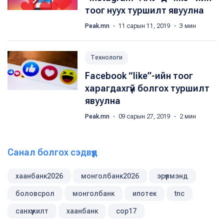
тоог нуух туршилт явуулна
Peak.mn
・ 11 сарын 11, 2019 ・ 3 мин
Технологи
Facebook “like”-ийн тоог
харагдахгүй болгох туршилт
явуулна
Peak.mn
・ 09 сарын 27, 2019 ・ 2 мин
Санал болгох сэдвүүд
хаанбанк2026
монголбанк2026
эрүүлмэнд
боловсрол
монголбанк
ипотек
tnc
санхүүжилт
хаанбанк
cop17