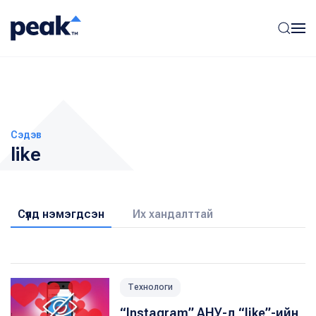
Сэдэв
like
Сүүлд нэмэгдсэн
Их хандалттай
Технологи
“Instagram” АНУ-д “like”-ийн