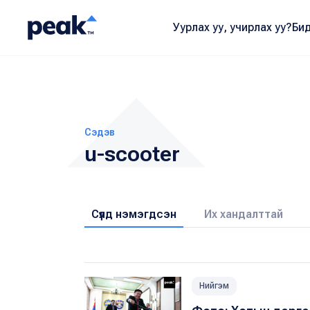
Уурлах уу, учирлах уу?
Бид
Сэдэв
u-scooter
Сүүлд нэмэгдсэн
Их хандалттай
Нийгэм