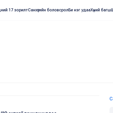
ний 17 зорилт
Санхүүгийн боловсрол
Би нэг удаа
Хүний багш
С