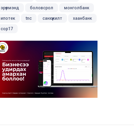
эрүүлмэнд
боловсрол
монголбанк
ипотек
tnc
санхүүжилт
хаанбанк
cop17