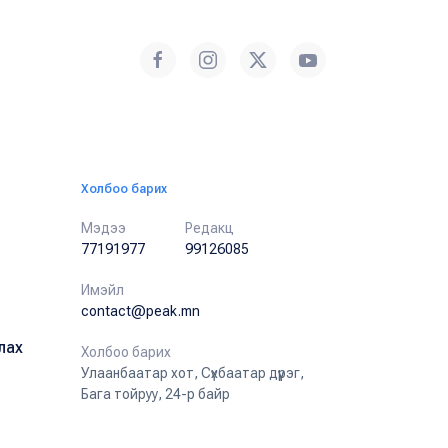
Холбоо барих
Мэдээ
Редакц
77191977
99126085
Имэйл
contact@peak.mn
лах
Холбоо барих
Улаанбаатар хот, Сүхбаатар дүүрэг,
Бага тойруу, 24-р байр