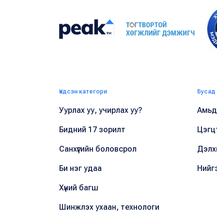
Үндсэн категори
Бусад
Уурлах уу, учирлах уу?
Амьдр
Бидний 17 зорилт
Цэгц
Санхүүгийн боловсрол
Дэлх
Би нэг удаа
Нийг
Хүний багш
Шинжлэх ухаан, технологи