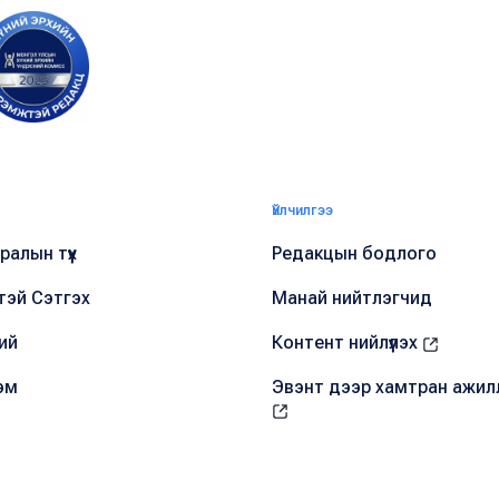
Үйлчилгээ
алын түүх
Редакцын бодлого
тэй Сэтгэх
Манай нийтлэгчид
ий
Контент нийлүүлэх
эм
Эвэнт дээр хамтран ажил