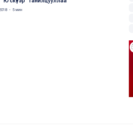
“Ю скүүтэр” танилцууллаа
2018 ・ 5 мин