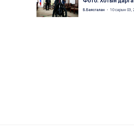
Фото: Хотын дарга 
Б.Баясгалан
・ 10 сарын 03, 