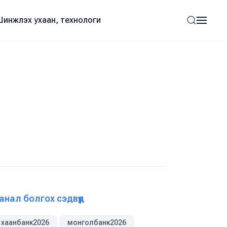
Шинжлэх ухаан, технологи
анал болгох сэдвүүд
хаанбанк2026
монголбанк2026