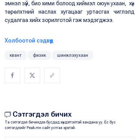
эмнэл зүй, био хими болоод хиймэл оюун ухаан, хүн
төрөлхтний наслах хугацааг уртасгах чиглэлд
судалгаа хийх зорилготой гэж мэдэгджээ.
Холбоотой сэдвүүд
квант
физик
шинжлэхухаан
Сэтгэгдэл бичих
Та сэтгэгдэл бичихдээ бусдад хүндэтгэлтэй хандана уу. Ёс бус
сэтгэгдлийг Peak.mn сайт устгах эрхтэй.