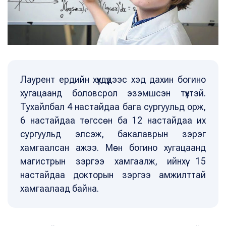
Лаурент ердийн хүүхдүүдээс хэд дахин богино
хугацаанд боловсрол эзэмшсэн түүхтэй.
Тухайлбал 4 настайдаа бага сургуульд орж,
6 настайдаа төгссөн ба 12 настайдаа их
сургуульд элсэж, бакалаврын зэрэг
хамгаалсан ажээ. Мөн богино хугацаанд
магистрын зэргээ хамгаалж, ийнхүү 15
настайдаа докторын зэргээ амжилттай
хамгаалаад байна.