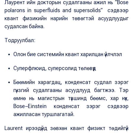
Лаурент ийн докторын судалгааны ажил нь “Bose
polarons in superfluids and supersolids” сэдвээр
квант физикийн нарийн төвөгтэй асуудлуудыг
судалсан байна.
Тодруулбал:
Олон бие системийн квант харилцан үйлчлэл
Суперфлюид, суперсолид төлөвүүд
Бөөмийн харагдац, конденсат судлал зэрэг
гүнзгий судалгааны асуудлууд багтжээ. Тэр
өмнө нь магистрын түвшинд бөөмс, хар нүх,
Bose–Einstein конденсат зэрэг сэдвээр
ажилласан туршлагатай.
Laurent ирээдүйд зөвхөн квант физикт төдийгүй