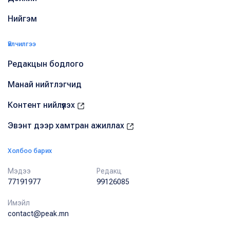
Нийгэм
Үйлчилгээ
Редакцын бодлого
Манай нийтлэгчид
Контент нийлүүлэх
Эвэнт дээр хамтран ажиллах
Холбоо барих
Мэдээ
Редакц
77191977
99126085
Имэйл
contact@peak.mn