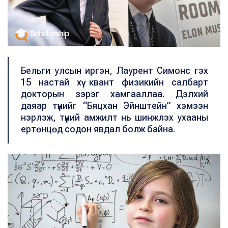
Бельги улсын иргэн, Лаурент Симонс гэх
15 настай хүү квант физикийн салбарт
докторын зэрэг хамгааллаа. Дэлхий
даяар түүнийг “Бяцхан Эйнштейн” хэмээн
нэрлэж, түүний амжилт нь шинжлэх ухааны
ертөнцөд содон явдал болж байна.