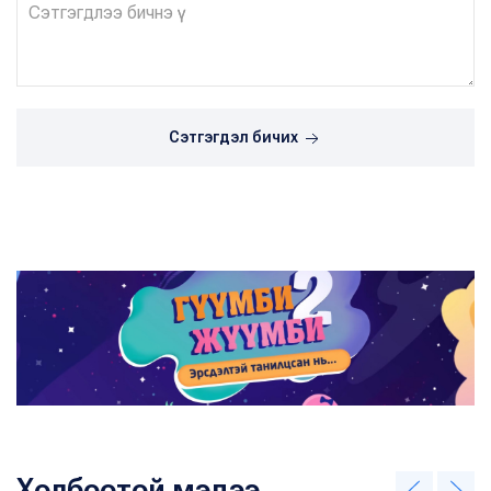
Сэтгэгдэл бичих
Холбоотой мэдээ