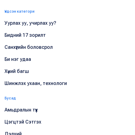
Үндсэн категори
Уурлах уу, учирлах уу?
Бидний 17 зорилт
Санхүүгийн боловсрол
Би нэг удаа
Хүний багш
Шинжлэх ухаан, технологи
Бусад
Амьдралын түүх
Цэгцтэй Сэтгэх
Дэлхий