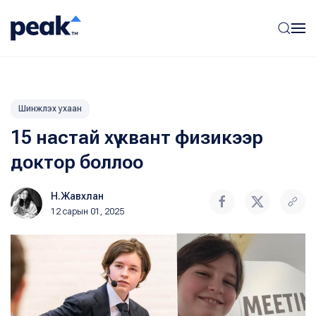
Шинжлэх ухаан
15 настай хүү квант физикээр
доктор боллоо
Н.Жавхлан
12 сарын 01, 2025