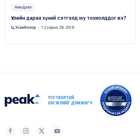
Амьдрал
Үхлийн дараа хүний сэтгэлд юу тохиолддог вэ?
Ц.Усанболор
・ 12 сарын 28, 2018