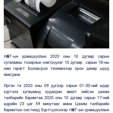
НӨАТ-ын урамшууллын 2020 оны 10 дугаар сарын
сугалааны тохирлын нэвтрүүлэг 10 дугаар сарын 18-ны
ням гарагт Боловсрол телевизээр орон даяар шууд
явагдана.
Иргэн та 2020 оны 09 дүгээр сарын 01-30-ний өдөр
хүртэлх хугацаанд худалдан авалт хийсэн цахим
төлбөрийн баримтаа 2020 оны 10 дугаар сарын 17-ний
өдрийн 23 цаг 59 минутаас өмнө Цахим төлбөрийн
баримтын системд бүртгүүлснээр НӨАТ-ын урамшууллын