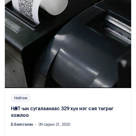
Нийгэм
НӨАТ-ын сугалаанаас 329 хүн нэг сая төгрөг
хожлоо
Б.Баясгалан
・ 09 сарын 21, 2020