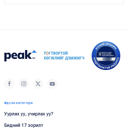
Үндсэн категори
Уурлах уу, учирлах уу?
Бидний 17 зорилт