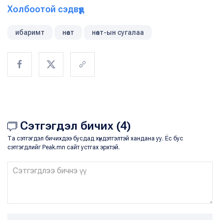
Холбоотой сэдвүүд
ибаримт
нөат
нөат-ын сугалаа
Сэтгэгдэл бичих (4)
Та сэтгэгдэл бичихдээ бусдад хүндэтгэлтэй хандана уу. Ёс бус
сэтгэгдлийг Peak.mn сайт устгах эрхтэй.