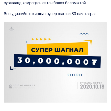
сугалаанд хамрагдан азтан болох боломжтой.
Энэ удаагийн тохирлын супер шагнал 30 сая төгрөг.