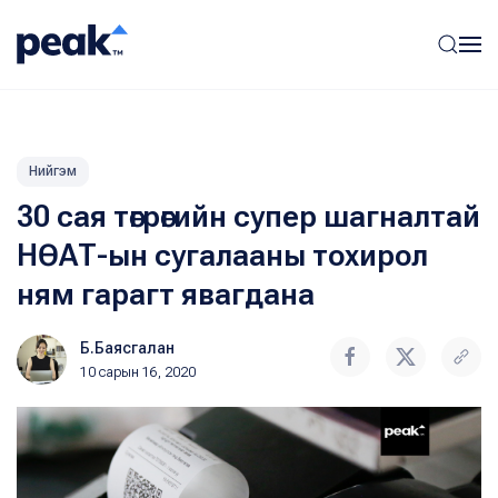
Нийгэм
30 сая төгрөгийн супер шагналтай
НӨАТ-ын сугалааны тохирол
ням гарагт явагдана
Б.Баясгалан
10 сарын 16, 2020