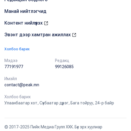
Манай нийтлэгчид
Контент нийлүүлэх
Эвэнт дээр хамтран ажиллах
Холбоо барих
Мэдээ
Редакц
77191977
99126085
Имэйл
contact@peak.mn
Холбоо барих
Улаанбаатар хот, Сүхбаатар дүүрэг, Бага тойруу, 24-р байр
© 2017-2025 Пийк Медиа Групп ХХК. Бүх эрх хуулиар