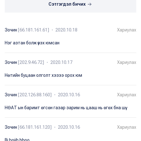
Сэтгэгдэл бичих
Зочин
[66.181.161.61] ・ 2020.10.18
Хариулах
Нэг азтан болж үзэх юмсан
Зочин
[202.9.46.72] ・ 2020.10.17
Хариулах
Нөтийн буцаан олголт хэзээ орох юм
Зочин
[202.126.88.160] ・ 2020.10.16
Хариулах
НѲАТ ын баримт ѳгсѳн газар зарим нь цааш нь ѳгѳх бна шүү
Зочин
[66.181.161.120] ・ 2020.10.16
Хариулах
Bi hojih bhoo