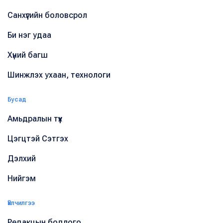
Санхүүгийн боловсрол
Би нэг удаа
Хүний багш
Шинжлэх ухаан, технологи
Бусад
Амьдралын түүх
Цэгцтэй Сэтгэх
Дэлхий
Нийгэм
Үйлчилгээ
Редакцын бодлого