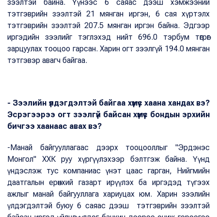
зээлтэй байна. Үүнээс 6 саяас дээш хэмжээний
тэтгэврийн зээлтэй 21 мянган иргэн, 6 сая хүртэлх
тэтгэврийн зээлтэй 207.5 мянган иргэн байна. Эдгээр
иргэдийн зээлийг тэглэхэд нийт 696.0 тэрбум төгрөг
зарцуулах тооцоо гарсан. Харин огт зээлгүй 194.0 мянган
тэтгэвэр авагч байгаа.
- Зээлийн үлдэгдэлтэй байгаа хүмүүс хаана хандах вэ?
Эсрэгээрээ огт зээлгүй байсан хүмүүс бондын эрхийн
бичгээ хаанаас авах вэ?
-Манай байгууллагаас дээрх тооцооллыг "Эрдэнэс
Монгол" ХХК руу хүргүүлэхээр бэлтгэж байна. Үүнд
үндэслэж тус компаниас үнэт цаас гарган, Нийгмийн
даатгалын ерөнхий газарт ирүүлэх ба иргэдэд түгээх
ажлыг манай байгууллага хариуцах юм. Харин зээлийн
үлдэгдэлтэй буюу 6 саяас дээш тэтгэврийн зээлтэй