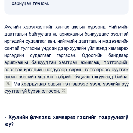
хариуцан төлөх юм.
Хуулийн хэрэгжилтийг хангах ажлын хүрээнд Нийгмийн
даатгалын байгуулага нь арилжааны банкуудаас зээлтэй
иргэдийн судалгааг авч, нийгмийн даатгалын мэдээллийн
сантай тулгасны үндсэн дээр хуулийн үйлчлэлд хамаарах
иргэдийн судалгааг гаргасан. Одоогийн байдлаар
арилжааны банкуудтай хамтран ажиллаж, тэтгэврийн
зээлтэй иргэдийн нэгдүгээр сарын тэтгэврээс суутгаж
авсан зээлийн үндсэн төлбөрийг буцааж олгуулаад байна.
Мөн
хоёрдугаар сарын тэтгэврээс зээл, зээлийн хүү
суутгалгүй бүрэн олгосон.
- Хуулийн үйлчлэлд хамаарах гэдгийг тодруулахгүй
юу?