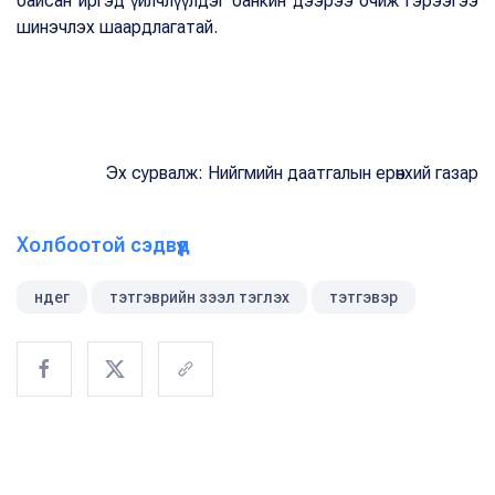
байсан иргэд үйлчлүүлдэг банкин дээрээ очиж гэрээгээ
шинэчлэх шаардлагатай.
Эх сурвалж: Нийгмийн даатгалын ерөнхий газар
Холбоотой сэдвүүд
ндег
тэтгэврийн зээл тэглэх
тэтгэвэр