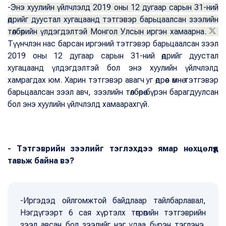
-
Энэ хуулийн үйлчлэлд 2019 оны 12 дугаар сарын 31-ний
өдрийг дуустал хугацаанд тэтгэвэр барьцаалсан зээлийн
төлбөрийн үлдэгдэлтэй Монгол Улсын иргэн хамаарна.
Түүнчлэн нас барсан иргэний тэтгэвэр барьцаалсан зээл
2019 оны 12 дугаар сарын 31-ний өдрийг дуустал
хугацаанд үлдэгдэлтэй бол энэ хуулийн үйлчлэлд
хамрагдах юм. Харин тэтгэвэр авагч уг өдрөөс өмнө тэтгэвэр
барьцаалсан зээл авч, зээлийн төлбөрөө бүрэн барагдуулсан
бол энэ хуулийн үйлчлэлд хамаарахгүй.
- Тэтгэврийн зээлийг тэглэхдээ ямар нөхцөлүүд
тавьж байна вэ?
-Иргэдэд ойлгомжтой байдлаар тайлбарлавал,
Нэгдүгээрт 6 сая хүртэлх төгрөгийн тэтгэврийн
зээл авсан бол зээлийг нэг удаа бүрэн тэглэнэ.