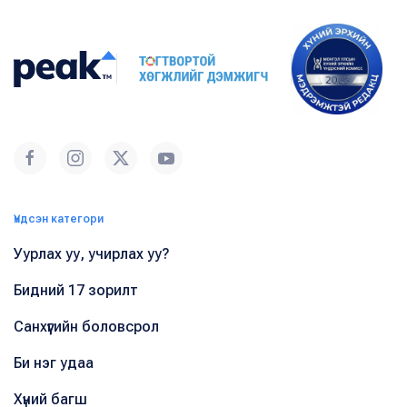
Үндсэн категори
Уурлах уу, учирлах уу?
Бидний 17 зорилт
Санхүүгийн боловсрол
Би нэг удаа
Хүний багш