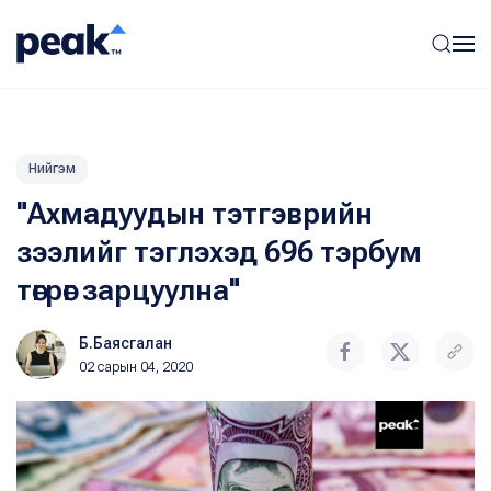
Нийгэм
"Ахмадуудын тэтгэврийн
зээлийг тэглэхэд 696 тэрбум
төгрөг зарцуулна"
Б.Баясгалан
02 сарын 04, 2020