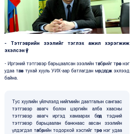
- Тэтгэврийн зээлийг тэглэх ажил хэрэгжиж
эхэлсэн үү?
- Иргэний тэтгэвэр барьцаалсан зээлийн төлбөрийг төрөөс нэг
удаа төлөх тухай хууль УИХ-аар батлагдан мөрдөгдөж эхлээд
байна.
Тус хуулийн үйлчлэлд нийгмийн даатгалын сангаас
тэтгэвэр авагч болон цэргийн алба хаасны
тэтгэвэр авагч иргэд хамаарах бөгөөд тэдний
тэтгэвэр барьцаалан банкнаас авсан зээлийн
үлдэгдэл төлбөрийн тодорхой хэсгийг төрөөс нэг удаа