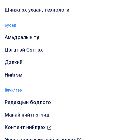
Шинжлэх ухаан, технологи
Бусад
Амьдралын түүх
Цэгцтэй Сэтгэх
Дэлхий
Нийгэм
Үйлчилгээ
Редакцын бодлого
Манай нийтлэгчид
Контент нийлүүлэх
Эвэнт дээр хамтран ажиллах