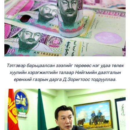
Тэтгэвэр барьцаалсан зээлийг төрөөөс нэг удаа төлөх
хуулийн хэрэгжилтийн талаар Нийгмийн даатгалын
ерөнхий газрын дарга Д.Зоригтоос тодрууллаа
.