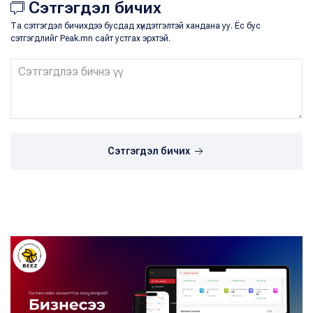
Сэтгэгдэл бичих
Та сэтгэгдэл бичихдээ бусдад хүндэтгэлтэй хандана уу. Ёс бус
сэтгэгдлийг Peak.mn сайт устгах эрхтэй.
Сэтгэгдэл бичих