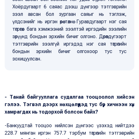
Хоёрдугаарт 6 саяас дээш дүнгээр тэтгэврийн
зээл авсан бол зургаан саяыг нь тэглэж,
үлдсэнийг нь иргэн өөрөө төлнө. Гуравдугаарт нэг сая
төгрөгөөс бага хэмжээний зээлтэй иргэдийн зээлийн
зөрүүнд бондын эрхийн бичиг олгоно. Дөрөвдүгээрт
тэтгэврийн зээлгүй иргэдэд нэг сая төгрөгийн
бондын эрхийн бичиг олгохоор тус тус
зохицуулсан.
- Танай байгууллага судалгаа тооцоолол хийсэн
гэлээ. Тэгвэл дээрх нөхцөлүүдэд тус бүр хичнээн хүн
хамрагдах нь тодорхой болсон байх?
-Банкуудтай тооцоо нийлсэн дүнгээс үзэхэд нийтдээ
228.7 мянган иргэн 757.7 тэрбум төгрөгийн тэтгэврийн