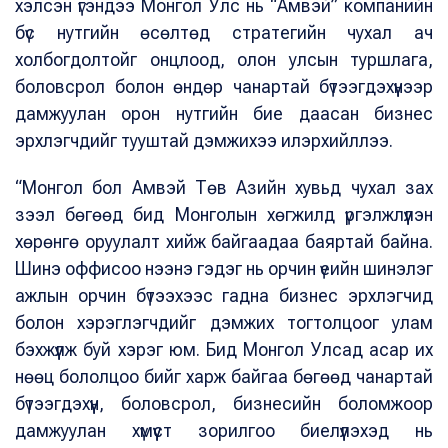
хэлсэн үгэндээ Монгол Улс нь “Амвэй” компанийн
бүс нутгийн өсөлтөд стратегийн чухал ач
холбогдолтойг онцлоод, олон улсын туршлага,
боловсрол болон өндөр чанартай бүтээгдэхүүнээр
дамжуулан орон нутгийн бие даасан бизнес
эрхлэгчдийг тууштай дэмжихээ илэрхийллээ.
“Монгол бол Амвэй Төв Азийн хувьд чухал зах
зээл бөгөөд бид Монголын хөгжилд үргэлжлүүлэн
хөрөнгө оруулалт хийж байгаадаа баяртай байна.
Шинэ оффисоо нээнэ гэдэг нь орчин үеийн шинэлэг
ажлын орчин бүтээхээс гадна бизнес эрхлэгчид
болон хэрэглэгчдийг дэмжих тогтолцоог улам
бэхжүүлж буй хэрэг юм. Бид Монгол Улсад асар их
нөөц бололцоо бийг харж байгаа бөгөөд чанартай
бүтээгдэхүүн, боловсрол, бизнесийн боломжоор
дамжуулан хүмүүст зорилгоо биелүүлэхэд нь