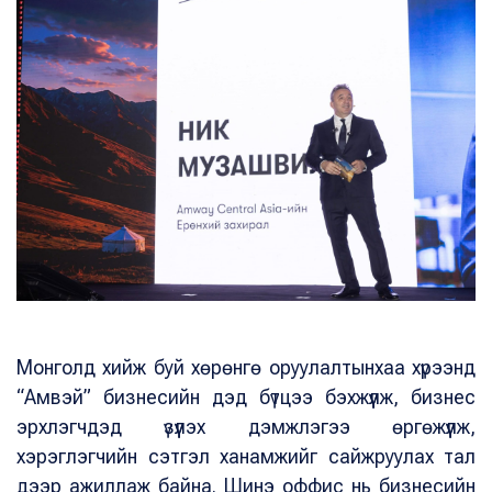
Монголд хийж буй хөрөнгө оруулалтынхаа хүрээнд
“Амвэй” бизнесийн дэд бүтцээ бэхжүүлж, бизнес
эрхлэгчдэд үзүүлэх дэмжлэгээ өргөжүүлж,
хэрэглэгчийн сэтгэл ханамжийг сайжруулах тал
дээр ажиллаж байна. Шинэ оффис нь бизнесийн