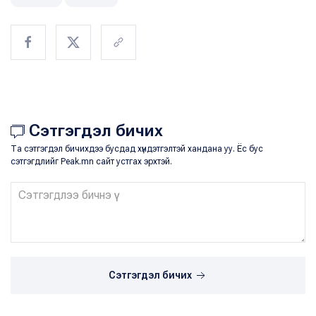
Сэтгэгдэл бичих
Та сэтгэгдэл бичихдээ бусдад хүндэтгэлтэй хандана уу. Ёс бус
сэтгэгдлийг Peak.mn сайт устгах эрхтэй.
Сэтгэгдэл бичих