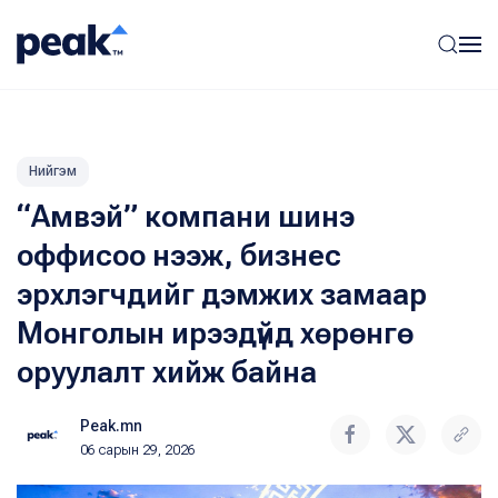
Нийгэм
“Амвэй” компани шинэ
оффисоо нээж, бизнес
эрхлэгчдийг дэмжих замаар
Монголын ирээдүйд хөрөнгө
оруулалт хийж байна
Peak.mn
06 сарын 29, 2026