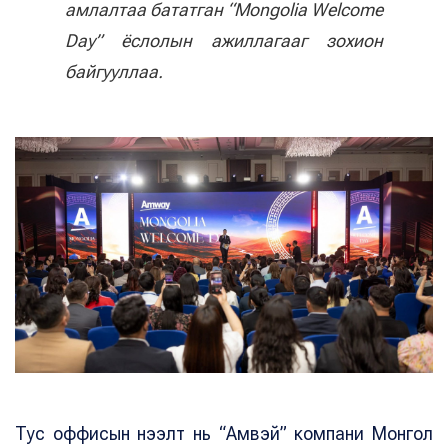
амлалтаа бататган “Mongolia Welcome
Day” ёслолын ажиллагааг зохион
байгууллаа.
Тус оффисын нээлт нь “Амвэй” компани Монгол