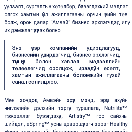
уулзалт, сургалтын хөтөлбөр, бүтээгдэхүүний мэдлэг
олгох хамтын үйл ажиллагааны орчин үеийн төв
болж, орон даяар “Амвэй” бизнес эрхлэгчдэд илүү
их дэмжлэг үзүүлэх болно.
Энэ үеэр компанийн удирдлагууд,
бизнесийн удирдагчид, бизнес эрхлэгчид,
түншүүд болон хэвлэл мэдээллийн
төлөөлөгчид оролцож, ирээдүйн өсөлт,
хамтын ажиллагааны боломжийн тухай
санал солилцлоо.
Мөн зочдод Амвэйн эрүүл мэнд, эрүүл ахуйн
чиглэлийн дэлхийн тэргүүн туршлага, Nutrilite™
тэжээллэг бүтээгдэхүүн, Artistry™ гоо сайхны
шийдэл, eSpring™ усны цэвэршүүлэгч зэрэг Healthy
Home технологийг багтаасан тэргүүлэх брэндүүдийг