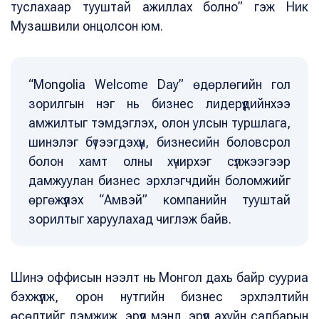
туслахаар тууштай ажиллах болно” гэж Ник
Музашвили онцолсон юм.
“Mongolia Welcome Day” өдөрлөгийн гол
зорилгын нэг нь бизнес лидерүүдийнхээ
амжилтыг тэмдэглэх, олон улсын туршлага,
шинэлэг бүтээгдэхүүн, бизнесийн боловсрол
болон хамт олны хүчирхэг сүлжээгээр
дамжуулан бизнес эрхлэгчдийн боломжийг
өргөжүүлэх “Амвэй” компанийн тууштай
зорилтыг харуулахад чиглэж байв.
Шинэ оффисын нээлт нь Монгол дахь байр сууриа
бэхжүүлж, орон нутгийн бизнес эрхлэлтийн
өсөлтийг дэмжиж, эрүүл мэнд, эрүүл ахуйн салбарын