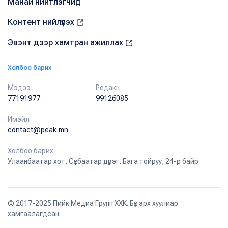
Манай нийтлэгчид
Контент нийлүүлэх
Эвэнт дээр хамтран ажиллах
Холбоо барих
Мэдээ
Редакц
77191977
99126085
Имэйл
contact@peak.mn
Холбоо барих
Улаанбаатар хот, Сүхбаатар дүүрэг, Бага тойруу, 24-р байр
© 2017-2025 Пийк Медиа Групп ХХК. Бүх эрх хуулиар
хамгаалагдсан.