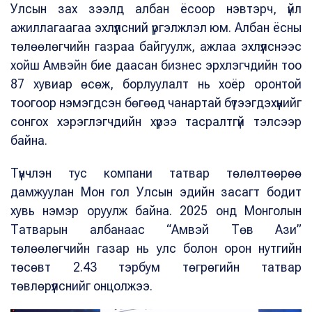
Улсын зах зээлд албан ёсоор нэвтэрч, үйл
ажиллагаагаа эхлүүлсний үргэлжлэл юм. Албан ёсны
төлөөлөгчийн газраа байгуулж, ажлаа эхлүүлснээс
хойш Амвэйн бие даасан бизнес эрхлэгчдийн тоо
87 хувиар өсөж, борлуулалт нь хоёр оронтой
тоогоор нэмэгдсэн бөгөөд чанартай бүтээгдэхүүнийг
сонгох хэрэглэгчдийн хүрээ тасралтгүй тэлсээр
байна.
Түүнчлэн тус компани татвар төлөлтөөрөө
дамжуулан Мон гол Улсын эдийн засагт бодит
хувь нэмэр оруулж байна. 2025 онд Монголын
Татварын албанаас “Амвэй Төв Ази”
төлөөлөгчийн газар нь улс болон орон нутгийн
төсөвт 2.43 тэрбум төгрөгийн татвар
төвлөрүүлснийг онцолжээ.