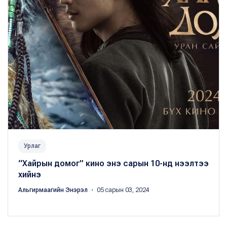
Урлаг
“Хайрын домог” кино энэ сарын 10-нд нээлтээ
хийнэ
Альгирмаагийн Энэрэл
・ 05 сарын 03, 2024