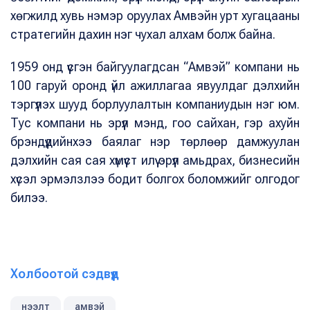
хөгжилд хувь нэмэр оруулах Амвэйн урт хугацааны
стратегийн дахин нэг чухал алхам болж байна.
1959 онд үүсгэн байгуулагдсан “Амвэй” компани нь
100 гаруй оронд үйл ажиллагаа явуулдаг дэлхийн
тэргүүлэх шууд борлуулалтын компаниудын нэг юм.
Тус компани нь эрүүл мэнд, гоо сайхан, гэр ахуйн
брэндүүдийнхээ баялаг нэр төрлөөр дамжуулан
дэлхийн сая сая хүмүүст илүү эрүүл амьдрах, бизнесийн
хүсэл эрмэлзлээ бодит болгох боломжийг олгодог
билээ.
Холбоотой сэдвүүд
нээлт
амвэй