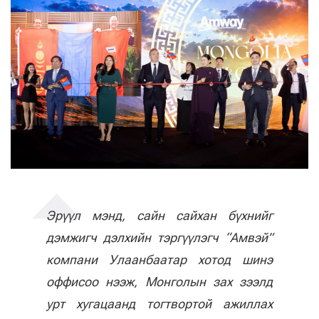
Эрүүл мэнд, сайн сайхан бүхнийг
дэмжигч дэлхийн тэргүүлэгч “Амвэй”
компани Улаанбаатар хотод шинэ
оффисоо нээж, Монголын зах зээлд
урт хугацаанд тогтвортой ажиллах