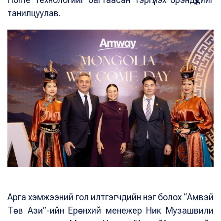
танилцуулав.
Арга хэмжээний гол илтгэгчдийн нэг болох “Амвэй
Төв Ази”-ийн Ерөнхий менежер Ник Музашвили