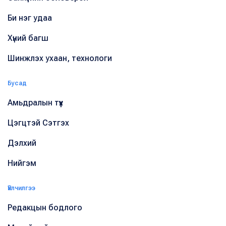
Би нэг удаа
Хүний багш
Шинжлэх ухаан, технологи
Бусад
Амьдралын түүх
Цэгцтэй Сэтгэх
Дэлхий
Нийгэм
Үйлчилгээ
Редакцын бодлого