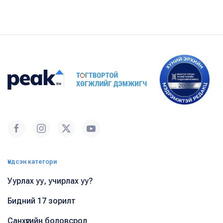
Үндсэн категори
Уурлах уу, учирлах уу?
Бидний 17 зорилт
Санхүүгийн боловсрол