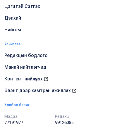
Цэгцтэй Сэтгэх
Дэлхий
Нийгэм
Үйлчилгээ
Редакцын бодлого
Манай нийтлэгчид
Контент нийлүүлэх
Эвэнт дээр хамтран ажиллах
Холбоо барих
Мэдээ
Редакц
77191977
99126085