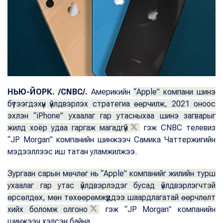
НЬЮ-ЙОРК. /CNBC/.
Америкийн
“Apple” компани шинэ
бүтээгдэхүүн үйлдвэрлэх стратегиа өөрчилж, 2021 оноос
эхлэн “iPhone” ухаалаг гар утасныхаа шинэ загварыг
жилд хоёр удаа гаргаж магадгүй
гэж CNBC телевиз
“JP Morgan” компанийн шинжээч Самика Чаттержигийн
мэдээллээс иш татан уламжилжээ.
Зургаан сарын мөчлөг нь “Apple” компанийг жилийн турш
ухаалаг гар утас үйлдвэрлэдэг бусад үйлдвэрлэгчтэй
өрсөлдөх, мөн төхөөрөмжүүддээ шаардлагатай өөрчлөлт
хийх боломж олгоно
гэж “JP Morgan” компанийн
шинжээч хэлсэн байна.