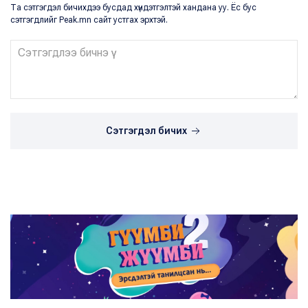
Та сэтгэгдэл бичихдээ бусдад хүндэтгэлтэй хандана уу. Ёс бус
сэтгэгдлийг Peak.mn сайт устгах эрхтэй.
Сэтгэгдэл бичих