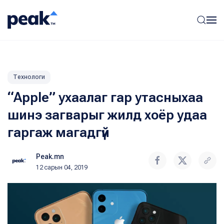
Технологи
“Apple” ухаалаг гар утасныхаа
шинэ загварыг жилд хоёр удаа
гаргаж магадгүй
Peak.mn
12 сарын 04, 2019