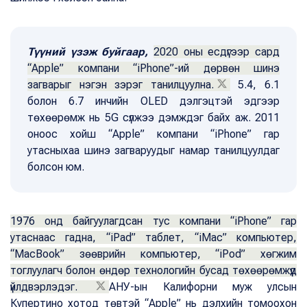
Түүний үзэж буйгаар,
2020 оны есдүгээр сард
“Apple” компани “iPhone”-ий дөрвөн шинэ
загварыг нэгэн зэрэг танилцуулна.
5.4, 6.1
болон 6.7 инчийн OLED дэлгэцтэй эдгээр
төхөөрөмж нь 5G сүлжээ дэмждэг байх аж. 2011
оноос хойш “Apple” компани “iPhone” гар
утасныхаа шинэ загваруудыг намар танилцуулдаг
болсон юм.
1976 онд байгуулагдсан тус компани “iPhone” гар
утаснаас гадна, “iPad” таблет, “iMac” компьютер,
“MacBook” зөөврийн компьютер, “iPod” хөгжим
тоглуулагч болон өндөр технологийн бусад төхөөрөмжүүд
үйлдвэрлэдэг.
АНУ-ын Калифорни муж улсын
Купертино хотод төвтэй “Apple” нь дэлхийн томоохон