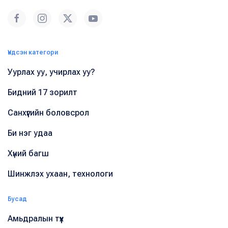
Үндсэн категори
Уурлах уу, учирлах уу?
Бидний 17 зорилт
Санхүүгийн боловсрол
Би нэг удаа
Хүний багш
Шинжлэх ухаан, технологи
Бусад
Амьдралын түүх