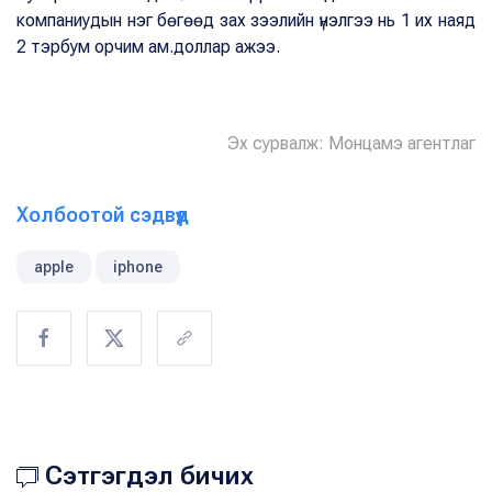
компаниудын нэг бөгөөд зах зээлийн үнэлгээ нь 1 их наяд
2 тэрбум орчим ам.доллар ажээ.
Эх сурвалж: Монцамэ агентлаг
Холбоотой сэдвүүд
apple
iphone
Сэтгэгдэл бичих