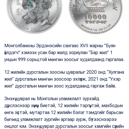
Монголбанкны Эрдэнэсийн сангаас XVII жарны "Буян
үйлдэгч" хэмээх усан бар жилд зориулан “Бар жил” 1
унцын 999 сорьцтой мөнгөн зоосыг худалдаанд гаргалаа.
12 жилийн дурсгалын зоосны цувралыг 2020 онд “Хулгана
жил” дурсгалын мөнгөн зоосоор эхлүүлж, 2021 онд “Үхэр
жил” дурсгалын мөнгөн зоос худалдаанд гаргаж байв.
Энэхүү цуврал нь Монголын уламжлалт зурхайд
дүрслэснээр хүмүүн биетэй, 12 жилийн тэргүүнтэй, махбодын
өнгө зүстэй, мутартаа 12 жилийн бэлэг тэмдгийг барьсан
бөгөөд уламжлалт зургийн аргаар зурж, бүтээснээрээ
онцлог юм. Энэхүү цуврал дурсгалын зоосыг хамгийн сүүлийн