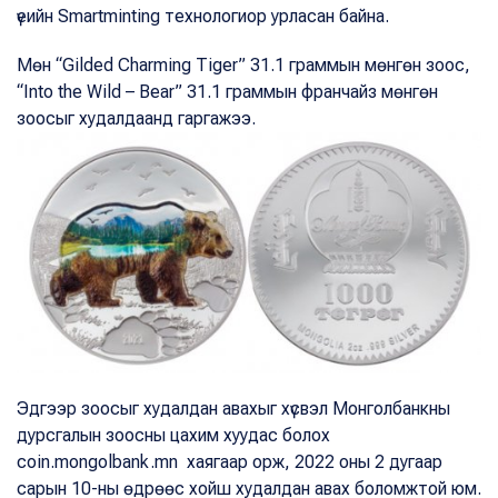
үеийн Smartminting технологиор урласан байна.
Мөн “Gilded Charming Tiger” 31.1 граммын мөнгөн зоос,
“Into the Wild – Bear” 31.1 граммын франчайз мөнгөн
зоосыг худалдаанд гаргажээ.
Эдгээр зоосыг худалдан авахыг хүсвэл Монголбанкны
дурсгалын зоосны цахим хуудас болох
coin.mongolbank.mn хаягаар орж, 2022 оны 2 дугаар
сарын 10-ны өдрөөс хойш худалдан авах боломжтой юм.