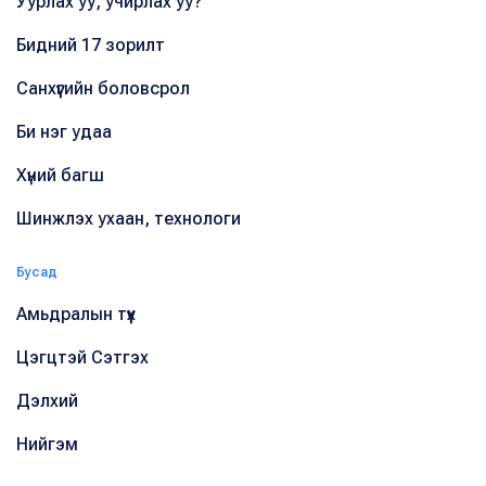
Уурлах уу, учирлах уу?
Бидний 17 зорилт
Санхүүгийн боловсрол
Би нэг удаа
Хүний багш
Шинжлэх ухаан, технологи
Бусад
Амьдралын түүх
Цэгцтэй Сэтгэх
Дэлхий
Нийгэм