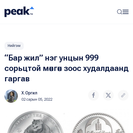
Нийгэм
“Бар жил” нэг унцын 999
сорьцтой мөнгөн зоос худалдаанд
гаргав
Х.Оргил
02 сарын 05, 2022