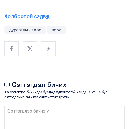
Холбоотой сэдвүүд
дурсгалын зоос
зоос
Сэтгэгдэл бичих
Та сэтгэгдэл бичихдээ бусдад хүндэтгэлтэй хандана уу. Ёс бус
сэтгэгдлийг Peak.mn сайт устгах эрхтэй.