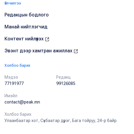
Үйлчилгээ
Редакцын бодлого
Манай нийтлэгчид
Контент нийлүүлэх
Эвэнт дээр хамтран ажиллах
Холбоо барих
Мэдээ
Редакц
77191977
99126085
Имэйл
contact@peak.mn
Холбоо барих
Улаанбаатар хот, Сүхбаатар дүүрэг, Бага тойруу, 24-р байр