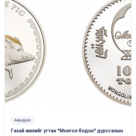
Амьдрал
Гахай жилийг угтан "Монгол бодон" дурсгалын