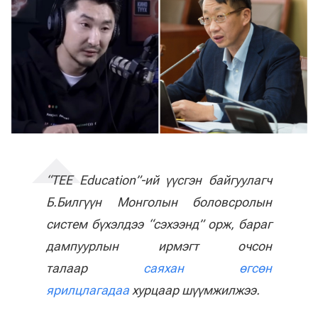
“TEE Education”-ий үүсгэн байгуулагч
Б.Билгүүн Монголын боловсролын
систем бүхэлдээ “сэхээнд” орж, бараг
дампуурлын ирмэгт очсон
талаар
саяхан өгсөн
ярилцлагадаа
хурцаар шүүмжилжээ.