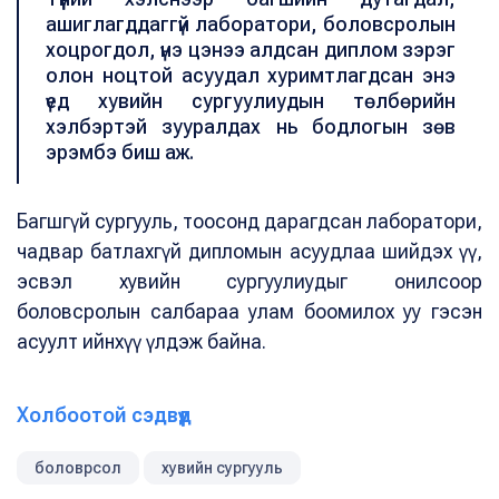
ашиглагддаггүй лаборатори, боловсролын
хоцрогдол, үнэ цэнээ алдсан диплом зэрэг
олон ноцтой асуудал хуримтлагдсан энэ
үед хувийн сургуулиудын төлбөрийн
хэлбэртэй зууралдах нь бодлогын зөв
эрэмбэ биш аж.
Багшгүй сургууль, тоосонд дарагдсан лаборатори,
чадвар батлахгүй дипломын асуудлаа шийдэх үү,
эсвэл хувийн сургуулиудыг онилсоор
боловсролын салбараа улам боомилох уу гэсэн
асуулт ийнхүү үлдэж байна.
Холбоотой сэдвүүд
боловрсол
хувийн сургууль