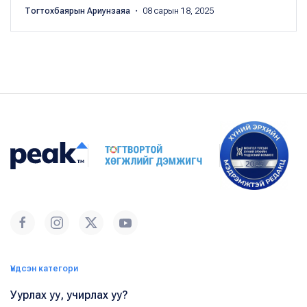
Тогтохбаярын Ариунзаяа
・ 08 сарын 18, 2025
Үндсэн категори
Уурлах уу, учирлах уу?