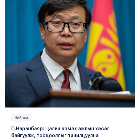
Нийгэм
П.Наранбаяр: Цалин нэмэх ажлын хэсэг
байгуулж, тооцооллыг танилцуулна