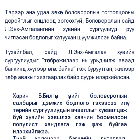
Тэрээр энэ удаа зөвхөн боловсролын тогтолцооны
доройтлыг онцлоод зогсохгүй, Боловсролын сайд
Л.Энх-Амгалангийн хувийн сургуулиуд руу
чиглэсэн бодлогыг хатуухан шүүмжилсэн байна.
Т
ухайлбал, сайд Л.Энх-Амгалан хувийн
сургуулиудыг “төлбөрөө жилээр нь урьдчилж аваад
банкинд хүүгээр өсгөж байна” гэж буруутган, жилээр
төлбөр авахыг хязгаарлах байр суурь илэрхийлсэн.
Харин Б.Билгүүн үүнийг боловсролын
салбарыг дэмжих бодлого гэхээсээ илүү
төрийн сургуулиудын ачааллыг хуваалцаж
буй хувийн хэвшлээ хавчин боомилсон
популист хандлага гэж үзэж буйгаа
илэрхийлжээ.
Түүний хэлснээр багшийн дутагдал,