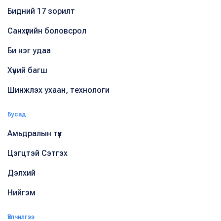
Бидний 17 зорилт
Санхүүгийн боловсрол
Би нэг удаа
Хүний багш
Шинжлэх ухаан, технологи
Бусад
Амьдралын түүх
Цэгцтэй Сэтгэх
Дэлхий
Нийгэм
Үйлчилгээ