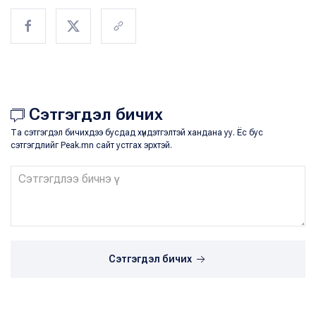
Сэтгэгдэл бичих
Та сэтгэгдэл бичихдээ бусдад хүндэтгэлтэй хандана уу. Ёс бус
сэтгэгдлийг Peak.mn сайт устгах эрхтэй.
Сэтгэгдэл бичих