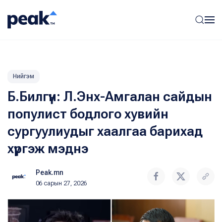
Нийгэм
Б.Билгүүн: Л.Энх-Амгалан сайдын
популист бодлого хувийн
сургуулиудыг хаалгаа барихад
хүргэж мэднэ
Peak.mn
06 сарын 27, 2026