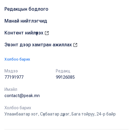
Редакцын бодлого
Манай нийтлэгчид
Контент нийлүүлэх
Эвэнт дээр хамтран ажиллах
Холбоо барих
Мэдээ
Редакц
77191977
99126085
Имэйл
contact@peak.mn
Холбоо барих
Улаанбаатар хот, Сүхбаатар дүүрэг, Бага тойруу, 24-р байр