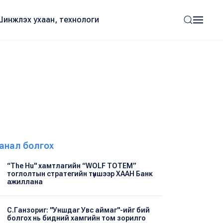
Шинжлэх ухаан, технологи
анал болгох
“The Hu" хамтлагийн “WOLF TOTEM”
тоглолтын стратегийн түншээр ХААН Банк
ажиллана
С.Ганзориг: "Уншдаг Увс аймаг"-ийг бий
болгох нь бидний хамгийн том зорилго