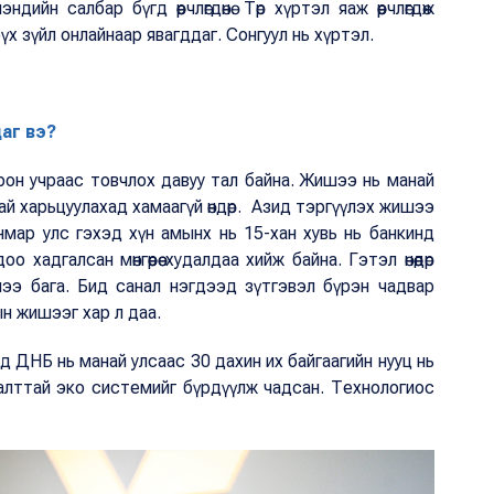
н салбар бүгд өөрчлөгдөнө. Төр хүртэл яаж өөрчлөгдөж
үх зүйл онлайнаар явагддаг. Сонгуул нь хүртэл.
аг вэ?
он учраас товчлох давуу тал байна. Жишээ нь манай
ай харьцуулахад хамаагүй өндөр. Азид тэргүүлэх жишээ
мар улс гэхэд хүн амынх нь 15-хан хувь нь банкинд
хадгалсан мөнгөөрөө худалдаа хийж байна. Гэтэл өнөөдөр
лээ бага. Бид санал нэгдээд зүтгэвэл бүрэн чадвар
н жишээг хар л даа.
д ДНБ нь манай улсаас 30 дахин их байгаагийн нууц нь
улалттай эко системийг бүрдүүлж чадсан. Технологиос