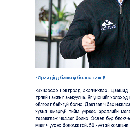
-Ирээдүйд банкгүй болно гэж үү?
-Эхнээсээ нэвтрээд эхэлчихлээ. Цаашид 
төрлийн ажлыг амжуулна. Яг үнэнийг хэлэхэд и
ойлголт байхгүй болно. Даатгал ч бас ижилхэ
хувьд амаргүй тийм учраас эрсдлийн маг
таамаглаж чаддаг болно. Эсвэл бүр блокче
маяг ч үүсэх боломжтой. 50 хүнтэй компани б