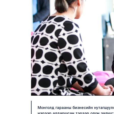
Монголд гарааны бизнесийн нутагшуулсан
нэрээр алдаршсан тэрээр олон залуус