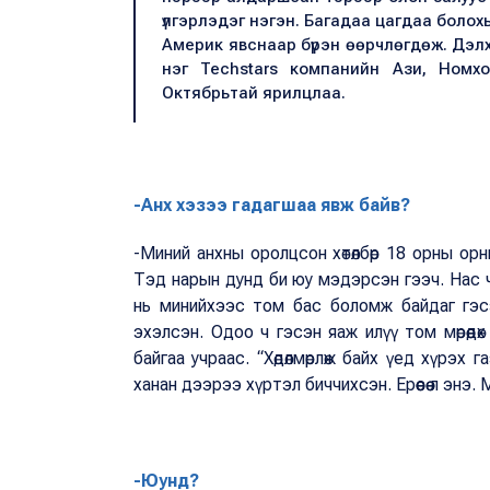
үлгэрлэдэг нэгэн. Багадаа цагдаа болох
Америк явснаар бүрэн өөрчлөгдөж. Дэлх
нэг Techstars компанийн Ази, Номх
Октябрьтай ярилцлаа.
-Анх хэзээ гадагшаа явж байв?
-Миний анхны оролцсон хөтөлбөр 18 орны о
Тэд нарын дунд би юу мэдэрсэн гээч. Нас ча
нь минийхээс том бас боломж байдаг гэсэ
эхэлсэн. Одоо ч гэсэн яаж илүү том мөрөөдө
байгаа учраас. “Хөдөлмөрлөж байх үед хүрэх га
ханан дээрээ хүртэл биччихсэн. Ерөөсөө л энэ.
-Юунд?