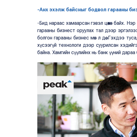
-Анх эхэлж байсныг бодвол гарааны биз
-Бид нараас хамаарсан гэвэл цөөхөн байх. Н
гарааны бизнест оруулах тал дээр эргэлзээ 
болгон гарааны бизнес мөн л дөө. Гэхдээ тус
хүсээгүй технологи дээр суурилсан хэдийг
байна. Хамгийн сүүлийнх нь банк үүний дара