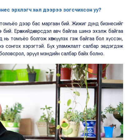
нес эрхлэгч хөл дээрээ зогсчихсон уу?
эр томъёо дээр бас маргаан бий. Жижиг дунд бизнесийг
бий. Ерөнхийдөө эрсдэл авч байгаа шинэ эхэлж байгаа
ад нь томъёо болгож хөгжүүлэх гэж байгаа бол хүссэн,
ээ сонгох хэрэгтэй. Бүх уламжлалт салбар эвдэгдэж
а боловсрол, эрүүл мэндийн салбар байх болно.