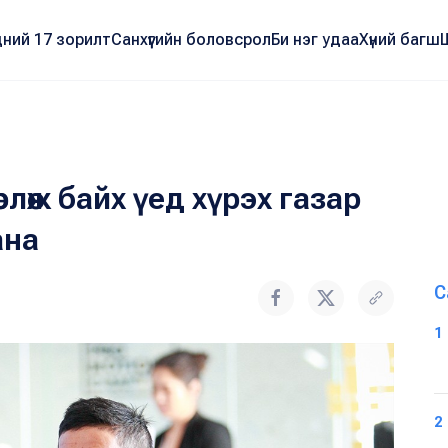
ний 17 зорилт
Санхүүгийн боловсрол
Би нэг удаа
Хүний багш
рлөж байх үед хүрэх газар
ана
С
1
2