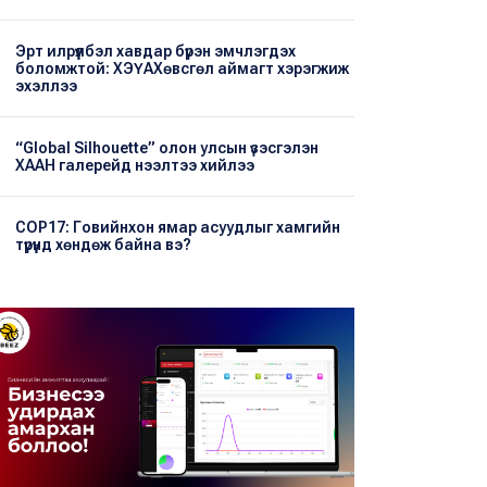
Эрт илрүүлбэл хавдар бүрэн эмчлэгдэх
боломжтой: ХЭҮА​Хөвсгөл аймагт хэрэгжиж
эхэллээ
“Global Silhouette” олон улсын үзэсгэлэн
ХААН галерейд нээлтээ хийлээ
COP17: Говийнхон ямар асуудлыг хамгийн
түрүүнд хөндөж байна вэ?