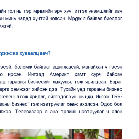
ийн гол нь тэр мөрөөдлийн эрч хүч, итгэл үнэмшлийг авч
минь надад хүчтэй нөлөөлсэн. Мөрөөдөж л байвал биелдэг
омжгүй.
үүхээсээ хуваалцаач?
эсэй, боломж байгааг ашиглаасай, манайхан ч гэсэн
оо ирсэн. Ингээд Америкт хамт сурч байсан
лд гарааны бизнесийг хөгжүүлье гэж ярилцсан. Бараг
 арга хэмжээг хийсэн дээ. Тухайн үед гарааны бизнес
reneur л гэж ярьдаг, ойлгодог хүн нь цөөхөн. Ингэж ТББ-
аны бизнес” гэж нэвтрүүлэг хөтөлж эхэлсэн. Одоо бол
лжээ. Телевизээр л энэ төрлийн нэвтрүүлэг ч олон