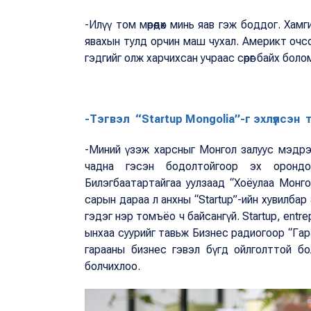
-Илүү том мөрөөдөх минь яав гэж боддог. Хамг
явахын тулд орчин маш чухал. Америкт очсон 
гэдгийг олж харчихсан учраас сөрөг байх бол
-Тэгвэл “Startup Мongolia”-г эхлүүлсэн т
-Миний үзэж харсныг Монгол залуус мэдрэ
чадна гэсэн бодолтойгоор эх оронд
Билэгбаатартайгаа уулзаад “Хоёулаа Монго
сарын дараа л анхны “Startup”-ийн хувилбар
гэдэг нэр томъёо ч байсангүй. Startup, entrep
ынхаа суурийг тавьж Бизнес радиогоор “Гара
гарааны бизнес гэвэл бүгд ойлголттой бо
болчихлоо.