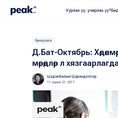
Уурлах уу, учирлах уу?
Бид
Ярилцлага
Д.Бат-Октябрь: Хөдөлмө
мөрөөдлөөр л хязгаарлагд
Цэдэнбалын Цэрэндолгор
11 сарын 21, 2017