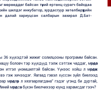
ыг мөрөөддөг байсан түүний ертөнц сурагч байхдаа
ийн шилдэг инкубатор, хурдасгуур хөтөлбөрүүдийн
он далай хариуцсан салбарын захирал Д.Бат-
рны 36 хүүхэдтэй жижиг солилцооны программ байсан.
цуу боловч тэр хүүхдүүд тэлж сэтгэж чаддаг, мөрөөдөл
н итгэл үнэмшилтэй байсан. Үүнээс хойш л мөрөөдөж
х вэ гэж хичээдэг. Яагаад гэвэл хүссэн зүйл биелээд
зар мөрөөдлөөр л хязгаарлагдана” гэдэг үгэнд би дуртай,
 Миний мөрөөдсөн бүхэн биелчихээр юунд харамсдаг гээч?