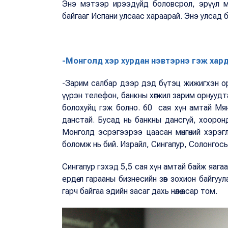
Энэ мэтээр ирээдүйд боловсрол, эрүүл мэндий
байгааг Испани улсаас хараарай. Энэ улсад б
-Монголд хэр хурдан нэвтэрнэ гэж хард
-Зарим салбар дээр дэд бүтэц жижигхэн ор
үүрэн телефон, банкны хөгжил зарим орнуудт
болохуйц гэж болно. 60 сая хүн амтай Мян
данстай. Бусад нь банкны дансгүй, хоорондоо 
Монголд эсрэгээрээ цаасан мөнгөний хэрэг
боломж нь бий. Израйл, Сингапур, Солонгосы
Сингапур гэхэд 5,5 сая хүн амтай байж яагаа
ердөө л гарааны бизнесийн зөв зохион байгу
гарч байгаа эдийн засаг дахь нөлөө асар том.