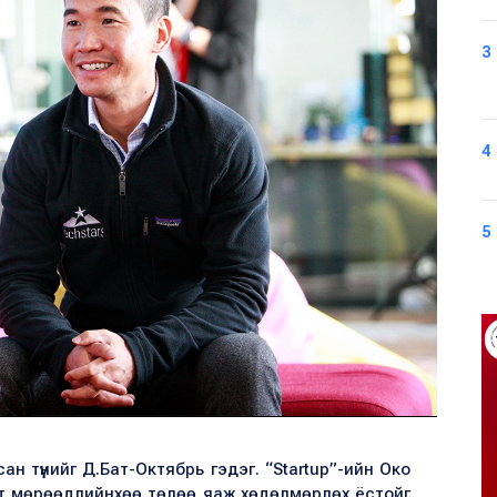
3
4
5
 түүнийг Д.Бат-Октябрь гэдэг. “Startup”-ийн Око
т мөрөөдлийнхөө төлөө яаж хөдөлмөрлөх ёстойг