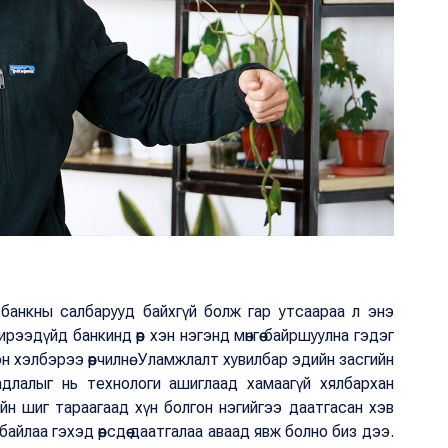
банкны салбарууд байхгүй болж гар утсаараа л энэ
рээдүйд банкинд өөр хэн нэгэнд мөнгөө байршуулна гэдэг
н хэлбэрээ өөрчилнө. Уламжлалт хувилбар эдийн засгийн
адлалыг нь технологи ашиглаад хамаагүй хялбархан
йн шиг тараагаад хүн болгон нэгийгээ даатгасан хэв
айлаа гэхэд өөрсдөө даатгалаа аваад явж болно биз дээ.