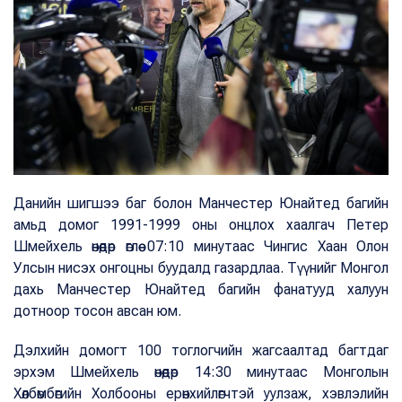
Данийн шигшээ баг болон Манчестер Юнайтед багийн
амьд домог 1991-1999 оны онцлох хаалгач Петер
Шмейхель өнөөдөр өглөө 07:10 минутаас Чингис Хаан Олон
Улсын нисэх онгоцны буудалд газардлаа. Түүнийг Монгол
дахь Манчестер Юнайтед багийн фанатууд халуун
дотноор тосон авсан юм.
Дэлхийн домогт 100 тоглогчийн жагсаалтад багтдаг
эрхэм Шмейхель өнөөдөр 14:30 минутаас Монголын
Хөлбөмбөгийн Холбооны ерөнхийлөгчтэй уулзаж, хэвлэлийн