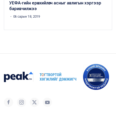
УЕФА-гийн ерөнхийлөгч асныг авлигын хэргээр
баривчилжээ
・ 06 сарын 18, 2019