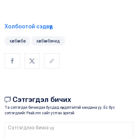
Холбоотой сэдвүүд
хөлбөмбөг
хөлбөмбөгчид
Сэтгэгдэл бичих
Та сэтгэгдэл бичихдээ бусдад хүндэтгэлтэй хандана уу. Ёс бус
сэтгэгдлийг Peak.mn сайт устгах эрхтэй.