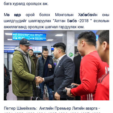
бага хуралд оролцох аж.
Мөн өнөөдөр орой болох Монголын Хөлбөмбөгийн оны
шилдгүүдийг шалгаруулах "Алтан Бөмбөг -2018 " ёслолын
ажиллагаанд оролцож шагнал гардуулах юм.
Петер Шмейхель: Английн Премьер Лигийн аварга -