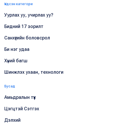
Үндсэн категори
Уурлах уу, учирлах уу?
Бидний 17 зорилт
Санхүүгийн боловсрол
Би нэг удаа
Хүний багш
Шинжлэх ухаан, технологи
Бусад
Амьдралын түүх
Цэгцтэй Сэтгэх
Дэлхий