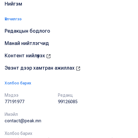
Нийгэм
Үйлчилгээ
Редакцын бодлого
Манай нийтлэгчид
Контент нийлүүлэх
Эвэнт дээр хамтран ажиллах
Холбоо барих
Мэдээ
Редакц
77191977
99126085
Имэйл
contact@peak.mn
Холбоо барих