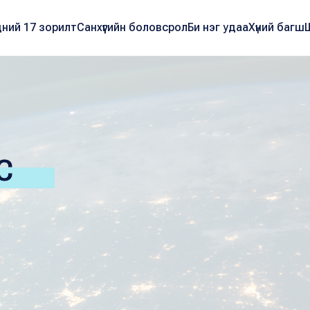
ний 17 зорилт
Санхүүгийн боловсрол
Би нэг удаа
Хүний багш
С