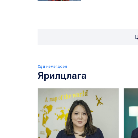
Ц
Сүүлд нэмэгдсэн
Ярилцлага