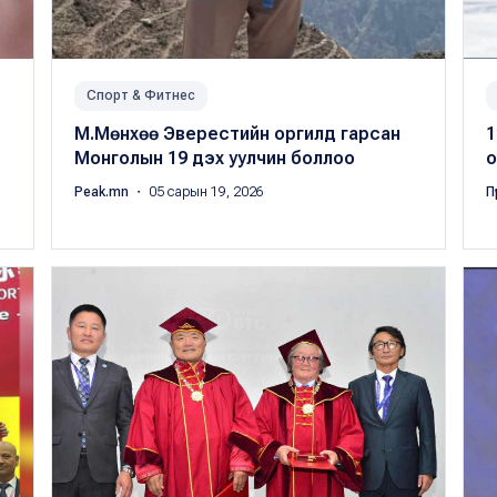
Спорт & Фитнес
М.Мөнхөө Эверестийн оргилд гарсан
1
Монголын 19 дэх уулчин боллоо
о
Peak.mn
・ 05 сарын 19, 2026
П