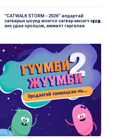
“CATWALK STORM – 2026” алдартай
загварын шоунд монгол загвар өмсөгч хүүхдүүд
анх удаа оролцож, амжилт гаргалаа