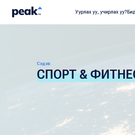
Уурлах уу, учирлах уу?
Бид
Сэдэв:
СПОРТ & ФИТНЕ