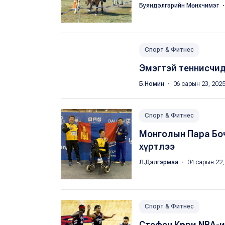
Буяндэлгэрийн Мөнхчимэг
・
Спорт & Фитнес
Эмэгтэй теннисчид
Б.Номин
・ 06 сарын 23, 202
Спорт & Фитнес
Монголын Пара Бо
хүртлээ
Л.Дэлгэрмаа
・ 04 сарын 22,
Спорт & Фитнес
Стефен Көрри NBA-