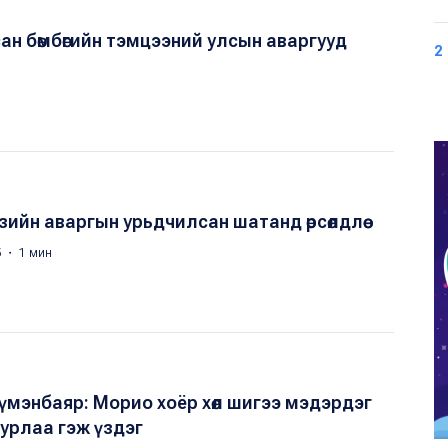
сан бөмбөгийн тэмцээний улсын аваргууд
2
зийн аваргын урьдчилсан шатанд өрсөлдлөө
5 ・ 1 мин
үмэнбаяр: Морио хоёр хөл шигээ мэдэрдэг
сурлаа гэж үздэг