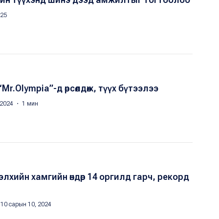
025
r.Olympia”-д өрсөлдөж, түүх бүтээлээ
 2024 ・ 1 мин
элхийн хамгийн өндөр 14 оргилд гарч, рекорд
10 сарын 10, 2024