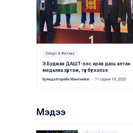
Спорт & Фитнес
Э.Буджав ДАШТ-ээс арав дахь алтан
медалиа хүртэж, түүх бүтээлээ
Буяндэлгэрийн Мөнхчимэг
・ 11 сарын 18, 2025
Мэдээ