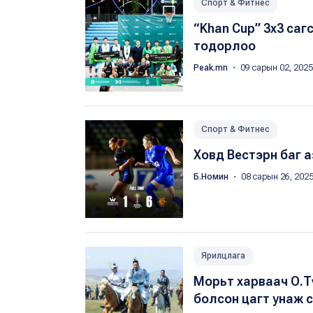
Спорт & Фитнес
“Khan Cup” 3х3 саг
тодорлоо
Peak.mn
・ 09 сарын 02, 2025
Спорт & Фитнес
Ховд Вестэрн баг а
Б.Номин
・ 08 сарын 26, 202
Ярилцлага
Морьт харваач О.Т
болсон цагт унаж 