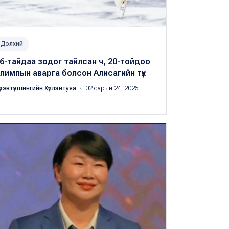
Дэлхий
6-тайдаа зодог тайлсан ч, 20-тойдоо
лимпын аварга болсон Алисагийн түүх
үрэвтүвшингийн Хүслэнтуяа
・ 02 сарын 24, 2026