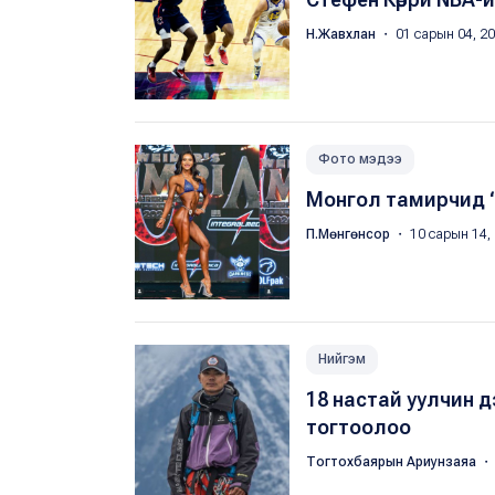
Н.Жавхлан
・ 01 сарын 04, 2
Фото мэдээ
Монгол тамирчид “M
П.Мөнгөнсор
・ 10 сарын 14,
Нийгэм
18 настай уулчин д
тогтоолоо
Тогтохбаярын Ариунзаяа
・ 