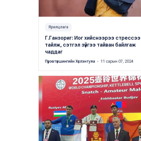
Ярилцлага
Г.Ганзориг: Иог хийснээрээ стрессээ
тайлж, сэтгэл зүйгээ тайван байлгаж
чаддаг
Пүрэвтүвшингийн Хүслэнтуяа
・ 11 сарын 07, 2024