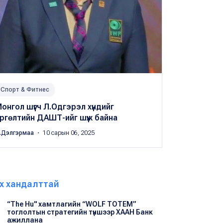
Спорт & Фитнес
онгол шүүгч Л.Одгэрэл хүндийг
ргөлтийн ДАШТ-ийг шүүж байна
.Дэлгэрмаа
・ 10 сарын 06, 2025
х хандалттай
“The Hu" хамтлагийн “WOLF TOTEM”
тоглолтын стратегийн түншээр ХААН Банк
ажиллана