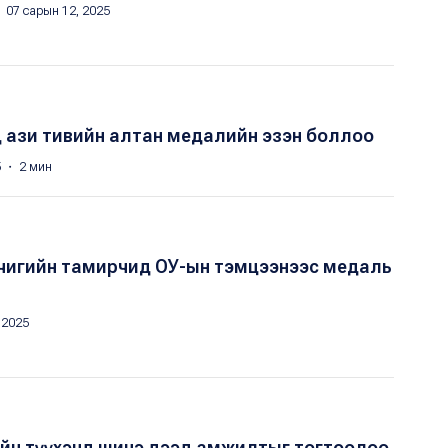
 07 сарын 12, 2025
 ази тивийн алтан медалийн эзэн боллоо
5 ・ 2 мин
чигийн тамирчид ОУ-ын тэмцээнээс медаль
 2025
ийн түүхэнд шинэ дээд амжилтыг тогтоолоо