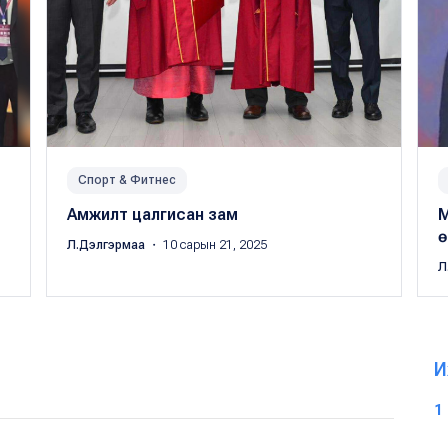
Спорт & Фитнес
Амжилт цалгисан зам
М
ө
Л.Дэлгэрмаа
・ 10 сарын 21, 2025
Л
И
1