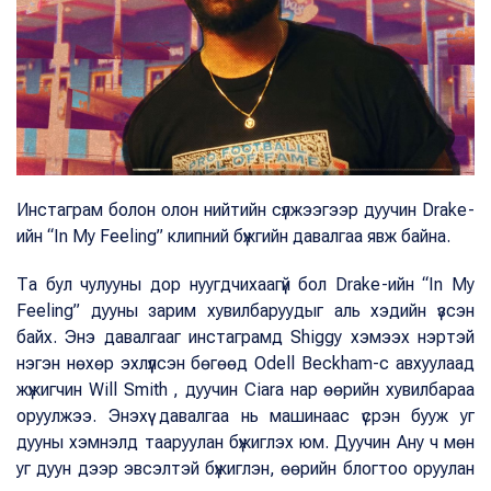
Инстаграм болон олон нийтийн сүлжээгээр дуучин Drake-
ийн “In My Feeling” клипний бүжгийн давалгаа явж байна.
Та бул чулууны дор нуугдчихаагүй бол Drake-ийн “In My
Feeling” дууны зарим хувилбаруудыг аль хэдийн үзсэн
байх. Энэ давалгааг инстаграмд Shiggy хэмээх нэртэй
нэгэн нөхөр эхлүүлсэн бөгөөд Оdell Beckham-с авхуулаад
жүжигчин Will Smith , дуучин Ciara нар өөрийн хувилбараа
оруулжээ. Энэхүү давалгаа нь машинаас үсрэн бууж уг
дууны хэмнэлд тааруулан бүжиглэх юм. Дуучин Ану ч мөн
уг дуун дээр эвсэлтэй бүжиглэн, өөрийн блогтоо оруулан