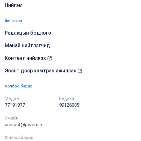
Нийгэм
Үйлчилгээ
Редакцын бодлого
Манай нийтлэгчид
Контент нийлүүлэх
Эвэнт дээр хамтран ажиллах
Холбоо барих
Мэдээ
Редакц
77191977
99126085
Имэйл
contact@peak.mn
Холбоо барих