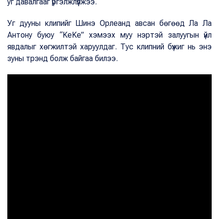
уг давалгааг үргэлжлүүлжээ.
Уг дууны клипийг Шинэ Орлеанд авсан бөгөөд Ла Ла
Антону буюу “KeKe” хэмээх муу нэртэй залуугын үйл
явдалыг хөгжилтэй харуулдаг. Тус клипний бүжиг нь энэ
зуны трэнд болж байгаа билээ.