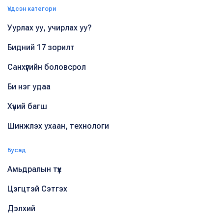
Үндсэн категори
Уурлах уу, учирлах уу?
Бидний 17 зорилт
Санхүүгийн боловсрол
Би нэг удаа
Хүний багш
Шинжлэх ухаан, технологи
Бусад
Амьдралын түүх
Цэгцтэй Сэтгэх
Дэлхий