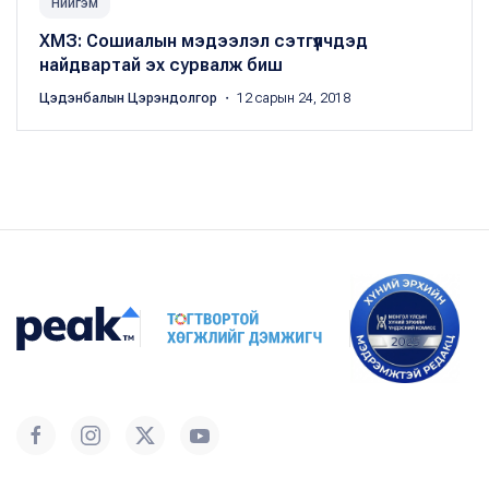
Нийгэм
ХМЗ: Сошиалын мэдээлэл сэтгүүлчдэд
найдвартай эх сурвалж биш
Цэдэнбалын Цэрэндолгор
・ 12 сарын 24, 2018