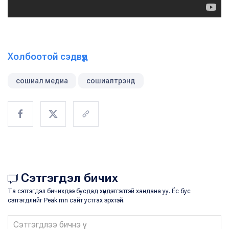
Холбоотой сэдвүүд
сошиал медиа
сошиалтрэнд
Сэтгэгдэл бичих
Та сэтгэгдэл бичихдээ бусдад хүндэтгэлтэй хандана уу. Ёс бус
сэтгэгдлийг Peak.mn сайт устгах эрхтэй.