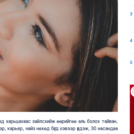
3
4
5
орчинд харьцахаас зайлсхийж өөрийгөө аль болох тайван,
р, карьер, найз нөхөд бүгд хэвээр үлдэж, 30 насандаа