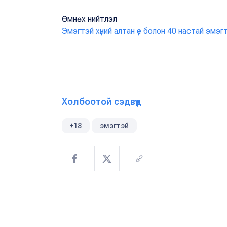
Өмнөх нийтлэл
Эмэгтэй хүний алтан үе болон 40 настай эмэг
Холбоотой сэдвүүд
+18
эмэгтэй