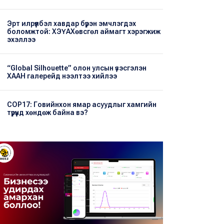
Эрт илрүүлбэл хавдар бүрэн эмчлэгдэх
боломжтой: ХЭҮА​Хөвсгөл аймагт хэрэгжиж
эхэллээ
“Global Silhouette” олон улсын үзэсгэлэн
ХААН галерейд нээлтээ хийлээ
COP17: Говийнхон ямар асуудлыг хамгийн
түрүүнд хөндөж байна вэ?