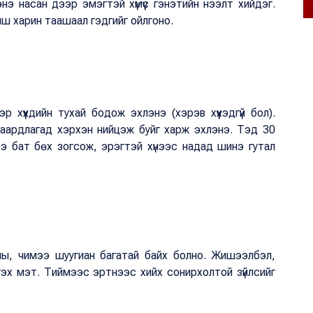
 энэ насан дээр эмэгтэй хүмүүс гэнэтийн нээлт хийдэг.
биш харин таашаал гэдгийг ойлгоно.
р хүүхдийн тухай бодож эхлэнэ (хэрэв хүүхэдгүй бол).
шаардлагад хэрхэн нийцэж буйг харж эхлэнэ. Тэд 30
ээ бат бөх зогсож, эрэгтэй хүнээс надад шинэ гутал
ны, чимээ шуугиан багатай байх болно. Жишээлбэл,
 гэх мэт. Тиймээс эртнээс хийх сонирхолтой зүйлсийг