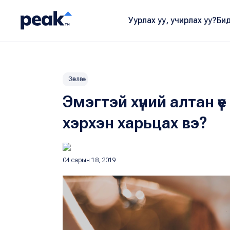
Уурлах уу, учирлах уу?
Бид
Зөвлөгөө
Эмэгтэй хүний алтан үе
хэрхэн харьцах вэ?
04 сарын 18, 2019