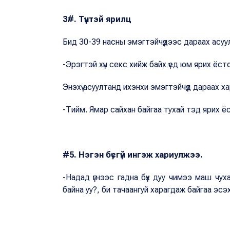
3#. Түүнтэй ярилц
Бид 30-39 насны эмэгтэйчүүдээс дараах асу
-Эрэгтэй хүн секс хийж байх үед юм ярих ёс
Энэхүү асуултанд ихэнхи эмэгтэйчүүд дараах х
-Тийм. Ямар сайхан байгаа тухай тэд ярих ё
#5. Нэгэн бүсгүй ингэж хариулжээ.
-Надад үгнээс гадна бүх дуу чимээ маш чуха
байна уу?, би тачаангуй харагдаж байгаа эсэ