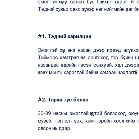
эмэгтэй хүмүүс хараат бус байхыг хүсдэг. Яг
Тэдний хувьд секс зүгээр нэг нийгмийн үүрэг 
#1. Тэдний харилцаа
Эмэгтэй хүн энэ насан дээр ирээд илүү ихээ
Тиймээс хамтрагчаа сонгоход гэр бүлийн 
насандаа өөрийн гэсэн санхүүтэй, хөл дээр
авах мөнгө хэрэгтэй байна хэмээн нэхдэггүй.
#2. Тархи тус болно
30-39 насны эмэгтэйчүүдтэй болзоход оюу
музей, тоглолт үзэх, хамт оройн хоол хийх
олсон нь дээр.