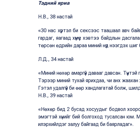
Тэдний яриа
Н.В., 38 настай
«30 нас хүртэл би сексээс таашаал авч байг
гардаг, яагаад хүмүүс хэвтээ байдлын дасга
төрсөн өдрийн дараа миний нүд нээгдэх шиг 
Л.Д., 34 настай
«Миний нөхөр амаргүй давааг давсан. Түүнтэй
Тэрээр миний тухай ярихдаа, чи анх жаахан х
Гэтэл удалгүй би өөр хандлагатай болж, шил
Н.В., 39 настай
«Нөхөр бид 2 бусад хосуудыг бодвол хоорон
эмэгтэй хүнийг бий болгоход тусалсан юм. 
илэрхийлдэг залуу байгаад би баярладаг».