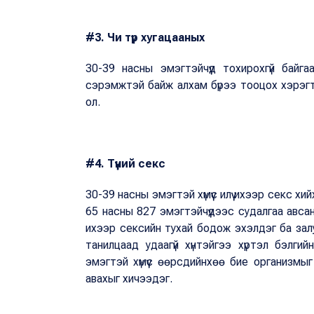
#3. Чи түр хугацааных
30-39 насны эмэгтэйчүүд тохирохгүй байг
сэрэмжтэй байж алхам бүрээ тооцох хэрэгтэй
ол.
#4. Түүний секс
30-39 насны эмэгтэй хүмүүс илүү ихээр секс х
65 насны 827 эмэгтэйчүүдээс судалгаа авсан 
ихээр сексийн тухай бодож эхэлдэг ба залуу
танилцаад удаагүй хүнтэйгээ хүртэл бэлг
эмэгтэй хүмүүс өөрсдийнхөө бие организмы
авахыг хичээдэг.