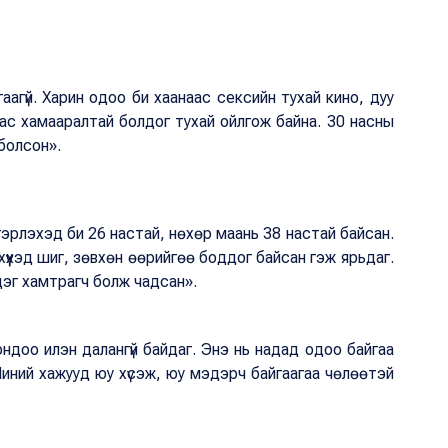
аагүй. Харин одоо би хаанаас сексийн тухай кино, дуу
лаас хамааралтай болдог тухай ойлгож байна. 30 насны
болсон».
 гэрлэхэд би 26 настай, нөхөр маань 38 настай байсан.
үүхэд шиг, зөвхөн өөрийгөө боддог байсан гэж ярьдаг.
дэг хамтрагч болж чадсан».
доо илэн далангүй байдаг. Энэ нь надад одоо байгаа
Миний хажууд юу хүсэж, юу мэдэрч байгаагаа чөлөөтэй