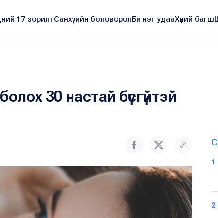
ний 17 зорилт
Санхүүгийн боловсрол
Би нэг удаа
Хүний багш
 болох 30 настай бүсгүйтэй
С
1
2