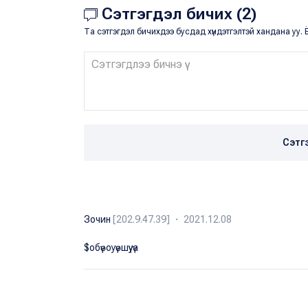
Сэтгэгдэл бичих (2)
Та сэтгэгдэл бичихдээ бусдад хүндэтгэлтэй хандана уу. Ё
Сэтг
Зочин
[202.9.47.39] ・ 2021.12.08
$обүөоуүөшүуүа