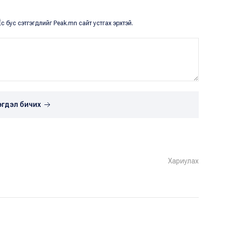
с бус сэтгэгдлийг Peak.mn сайт устгах эрхтэй.
эгдэл бичих
Хариулах