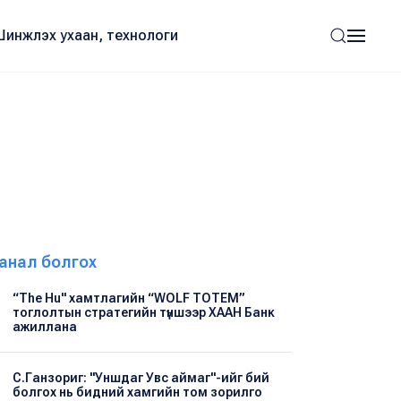
Шинжлэх ухаан, технологи
анал болгох
“The Hu" хамтлагийн “WOLF TOTEM”
тоглолтын стратегийн түншээр ХААН Банк
ажиллана
С.Ганзориг: "Уншдаг Увс аймаг"-ийг бий
болгох нь бидний хамгийн том зорилго