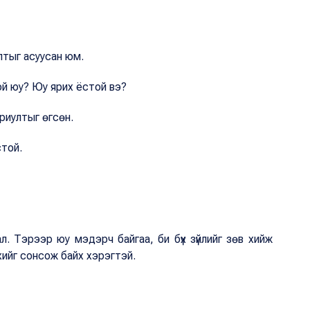
ултыг асуусан юм.
той юу? Юу ярих ёстой вэ?
ариултыг өгсөн.
стой.
л. Тэрээр юу мэдэрч байгаа, би бүх зүйлийг зөв хийж
хийг сонсож байх хэрэгтэй.