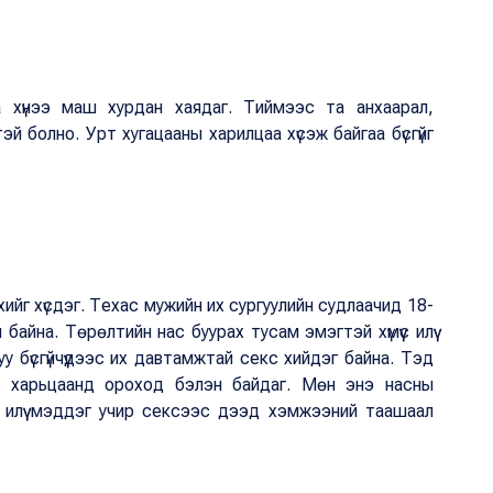
аа хүнээ маш хурдан хаядаг. Тиймээс та анхаарал,
 болно. Урт хугацааны харилцаа хүсэж байгаа бүсгүйг
ийхийг хүсдэг. Техас мужийн их сургуулийн судлаачид 18-
байна. Төрөлтийн нас буурах тусам эмэгтэй хүмүүс илүү
 бүсгүйчүүдээс их давтамжтай секс хийдэг байна. Тэд
ийн харьцаанд ороход бэлэн байдаг. Мөн энэ насны
г илүү мэддэг учир сексээс дээд хэмжээний таашаал