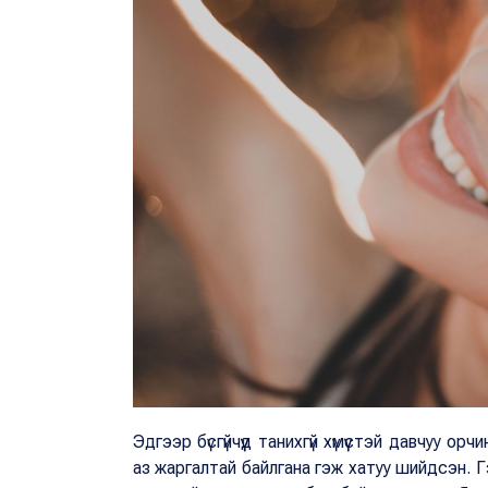
Эдгээр бүсгүйчүүд танихгүй хүмүүстэй давчуу 
аз жаргалтай байлгана гэж хатуу шийдсэн. Гэ