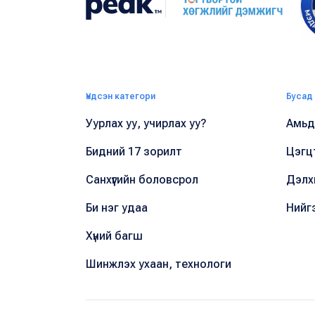
Үндсэн категори
Бусад
Уурлах уу, учирлах уу?
Амьдр
Бидний 17 зорилт
Цэгц
Санхүүгийн боловсрол
Дэлх
Би нэг удаа
Нийг
Хүний багш
Шинжлэх ухаан, технологи