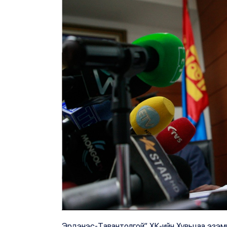
Эрдэнэс-Тавантолгой” ХК-ийн Хувьцаа эзэм