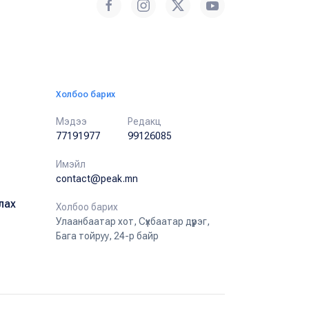
Холбоо барих
Мэдээ
Редакц
77191977
99126085
Имэйл
contact@peak.mn
лах
Холбоо барих
Улаанбаатар хот, Сүхбаатар дүүрэг,
Бага тойруу, 24-р байр