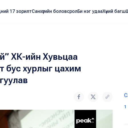
ний 17 зорилт
Санхүүгийн боловсрол
Би нэг удаа
Хүний багш
й” ХК-ийн Хувьцаа
 бус хурлыг цахим
гуулав
С
1