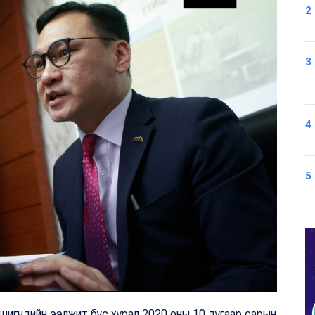
2
3
4
5
шигчдийн ээлжит бус хурал 2020 оны 10 дугаар сарын