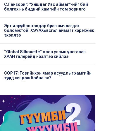
С.Ганзориг: "Уншдаг Увс аймаг"-ийг бий
болгох нь бидний хамгийн том зорилго
Эрт илрүүлбэл хавдар бүрэн эмчлэгдэх
боломжтой: ХЭҮА​Хөвсгөл аймагт хэрэгжиж
эхэллээ
“Global Silhouette” олон улсын үзэсгэлэн
ХААН галерейд нээлтээ хийлээ
COP17: Говийнхон ямар асуудлыг хамгийн
түрүүнд хөндөж байна вэ?