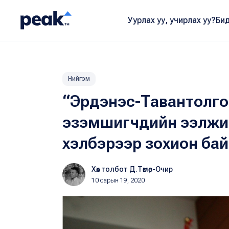
Уурлах уу, учирлах уу?
Бид
Нийгэм
“Эрдэнэс-Тавантолго
эзэмшигчдийн ээлжит
хэлбэрээр зохион бай
Хөх толбот Д.Төмөр-Очир
10 сарын 19, 2020