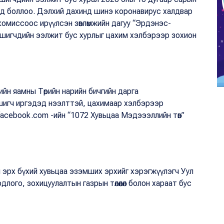
анд боллоо. Дэлхий дахинд шинэ коронавирус халдвар
комиссоос ирүүлсэн зөвлөмжийн дагуу “Эрдэнэс-
мшигчдийн ээлжит бус хурлыг цахим хэлбэрээр зохион
ийн яамны Төрийн нарийн бичгийн дарга
эмшигч иргэдэд нээлттэй, цахимаар хэлбэрээр
acebook.com -ийн “1072 Хувьцаа Мэдэээллийн төв”
 эрх бүхий хувьцаа эзэмших эрхийг хэрэгжүүлэгч Уул
длого, зохицуулалтын газрын төлөөлөл болон хараат бус