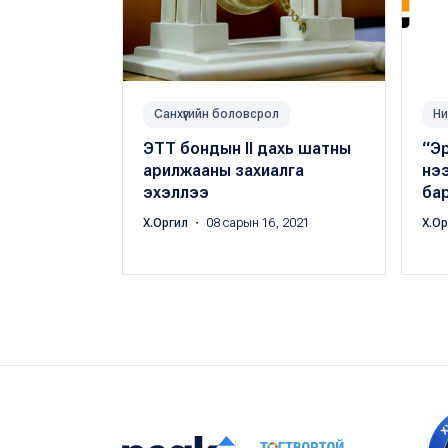
Санхүүгийн боловсрол
Ни
ЭТТ бондын II дахь шатны
“Э
арилжааны захиалга
нээ
эхэллээ
ба
Х.Оргил
・ 08 сарын 16, 2021
Х.О