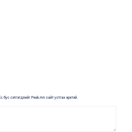
с бус сэтгэгдлийг Peak.mn сайт устгах эрхтэй.