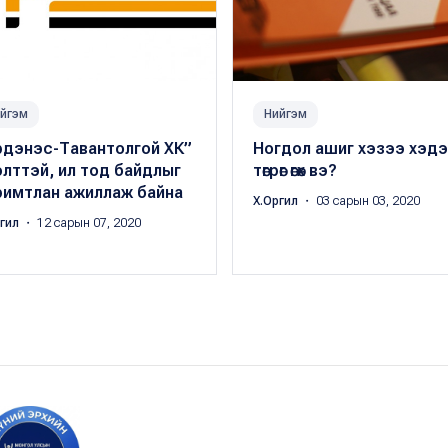
йгэм
Нийгэм
рдэнэс-Тавантолгой ХК”
Ногдол ашиг хэзээ хэдэ
лттэй, ил тод байдлыг
төгрөг өгөх вэ?
римтлан ажиллаж байна
Х.Оргил
・ 03 сарын 03, 2020
ргил
・ 12 сарын 07, 2020