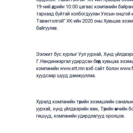
19-ний өдрийн 10:00 цагаас компанийн байр
тархаад буйтай холбогдуулан Улсын онцгой 
Тавантолгой” ХК-ийн 2020 оны Хувьцаа эзэ
байгуулав.
Ээлжит бус хурлыг Уул уурхай, Хүнд үйлдвэр
Г.Нандинжаргал удирдсан бөгөөд хувьцаа эз
компанийн www.ett.mn вэб сайт болон www.f
хуудсаар шууд дамжууллаа.
Хуралд компанийн төрийн эзэмшлийн саналын
уурхай, хүнд үйлдвэрийн яам, Төрийн өмчийн бо
гишүүд, компанийн удирдлагууд оролцов.