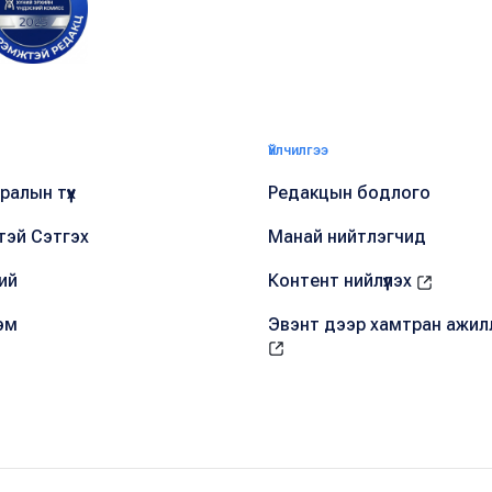
Үйлчилгээ
алын түүх
Редакцын бодлого
тэй Сэтгэх
Манай нийтлэгчид
ий
Контент нийлүүлэх
эм
Эвэнт дээр хамтран ажил