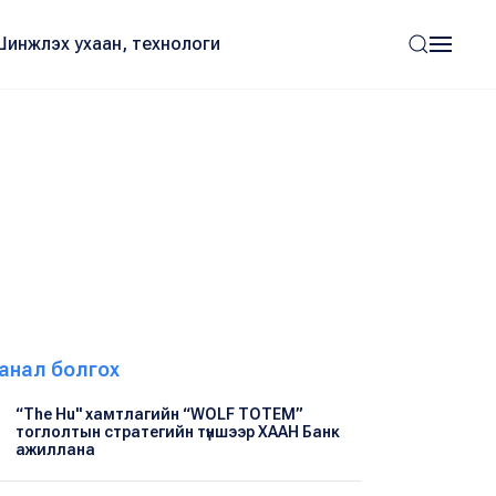
Шинжлэх ухаан, технологи
анал болгох
“The Hu" хамтлагийн “WOLF TOTEM”
тоглолтын стратегийн түншээр ХААН Банк
ажиллана