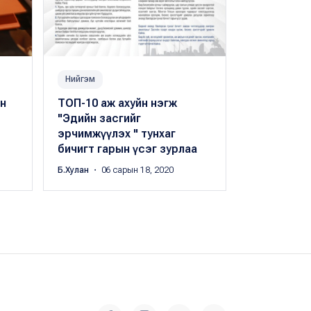
Нийгэм
Нийгэм
н
ТОП-10 аж ахуйн нэгж
Агаарын б
"Эдийн засгийг
буурна, ца
эрчимжүүлэх " тунхаг
уурын зуу
бичигт гарын үсэг зурлаа
шахмал тү
Б.Хулан
・ 06 сарын 18, 2020
Б.Хулан
・ 09 с