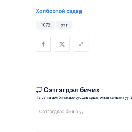
Холбоотой сэдвүүд
1072
этт
Сэтгэгдэл бичих
Та сэтгэгдэл бичихдээ бусдад хүндэтгэлтэй хандана уу. Ё