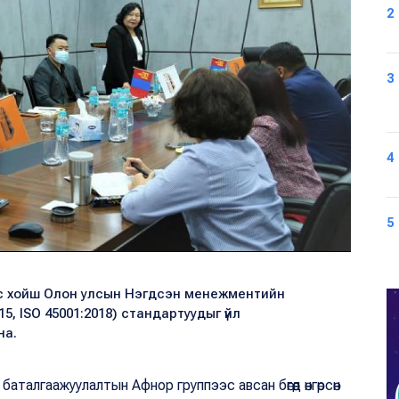
2
3
4
5
ос хойш Олон улсын Нэгдсэн менежментийн
15, ISO 45001:2018) стандартуудыг үйл
на.
талгаажуулалтын Афнор группээс авсан бөгөөд өнгөрсөн