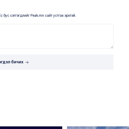
с бус сэтгэгдлийг Peak.mn сайт устгах эрхтэй.
эгдэл бичих