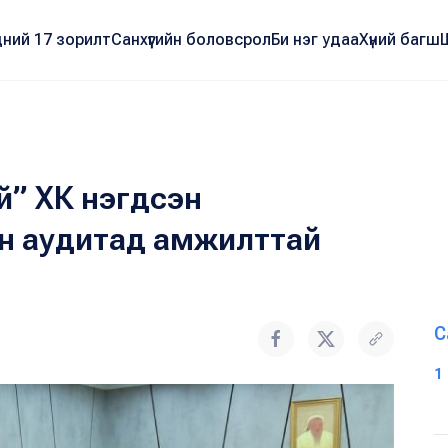
ний 17 зорилт
Санхүүгийн боловсрол
Би нэг удаа
Хүний багш
й” ХК нэгдсэн
н аудитад амжилттай
С
1