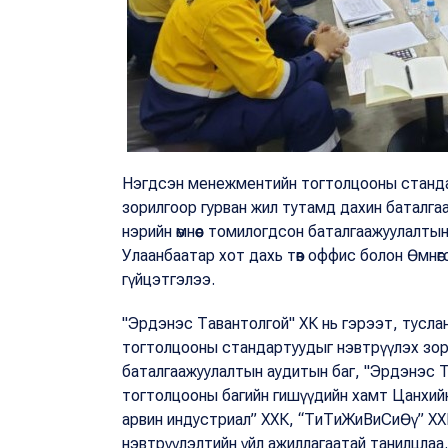
Нэгдсэн менежментийн тогтолцооны станда
зорилгоор гурван жил тутамд дахин баталгаа
нэрийн өмнөөс томилогдсон баталгаажуулалты
Улаанбаатар хот дахь төв оффис болон Өмнө
гүйцэтгэлээ.
"Эрдэнэс Тавантолгой" ХК нь гэрээт, тусл
тогтолцооны стандартуудыг нэвтрүүлэх зорил
баталгаажуулалтын аудитын баг, "Эрдэнэс 
тогтолцооны багийн гишүүдийн хамт Цанхийн
арвин индустриал” ХХК, “ТиТиЖиВиСиӨү” ХХ
нэвтрүүлэлтийн үйл ажиллагаатай танилцлаа.