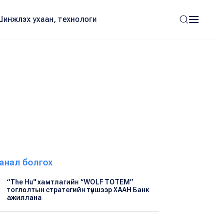
Шинжлэх ухаан, технологи
анал болгох
“The Hu" хамтлагийн “WOLF TOTEM”
тоглолтын стратегийн түншээр ХААН Банк
ажиллана