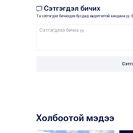
Сэтгэгдэл бичих
Та сэтгэгдэл бичихдээ бусдад хүндэтгэлтэй хандана уу. Ё
Сэтг
Холбоотой мэдээ