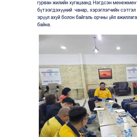
гурван жилийн хугацаанд Нэгдсэн менежмен
бүтээгдэхүүний чанар, хэрэглэгчийн сэтгэл 
эрүүл ахуй болон байгаль орчны үйл ажиллаг
байна.