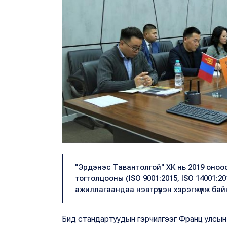
"Эрдэнэс Тавантолгой" ХК нь 2019 оно
тогтолцооны (ISO 9001:2015, ISO 14001:20
ажиллагаандаа нэвтрүүлэн хэрэгжүүлж бай
Бид стандартуудын гэрчилгээг Франц улсын ба