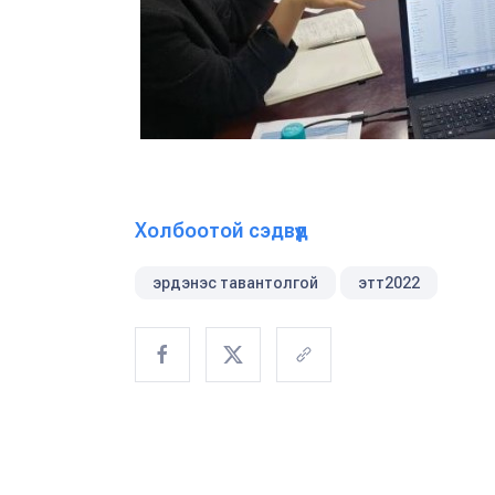
Холбоотой сэдвүүд
эрдэнэс тавантолгой
этт2022