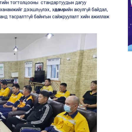
тийн тогтолцооны стандартуудын дагуу
ханамжийг дээшлүүлэх, хөдөлмөрийн аюулгүй байдал,
аанд тасралтгүй байнгын сайжруулалт хийн ажиллаж