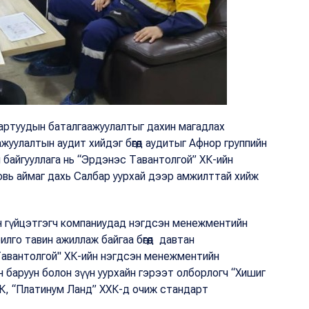
ртуудын баталгаажуулалтыг дахин магадлах
жуулалтын аудит хийдэг бөгөөд аудитыг Афнор группийн
н байгууллага нь “Эрдэнэс Тавантолгой” ХК-ийн
говь аймаг дахь Салбар уурхай дээр амжилттай хийж
ан гүйцэтгэгч компаниудад нэгдсэн менежментийн
го тавин ажиллаж байгаа бөгөөд давтан
Тавантолгой" ХК-ийн нэгдсэн менежментийн
 баруун болон зүүн уурхайн гэрээт олборлогч “Хишиг
К, “Платинум Ланд” ХХК-д очиж стандарт