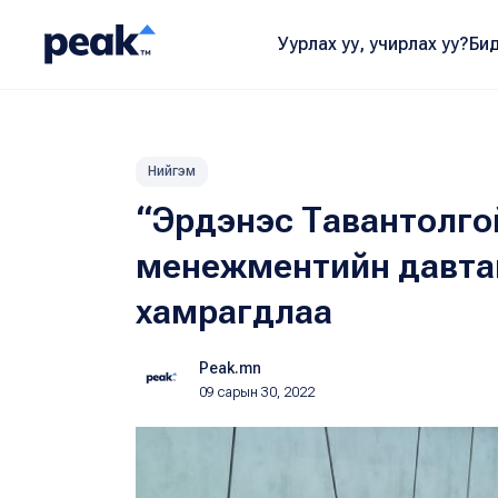
Уурлах уу, учирлах уу?
Бид
Нийгэм
“Эрдэнэс Тавантолго
менежментийн давта
хамрагдлаа
Peak.mn
09 сарын 30, 2022