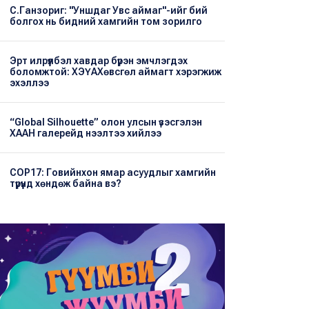
С.Ганзориг: "Уншдаг Увс аймаг"-ийг бий
болгох нь бидний хамгийн том зорилго
Эрт илрүүлбэл хавдар бүрэн эмчлэгдэх
боломжтой: ХЭҮА​Хөвсгөл аймагт хэрэгжиж
эхэллээ
“Global Silhouette” олон улсын үзэсгэлэн
ХААН галерейд нээлтээ хийлээ
COP17: Говийнхон ямар асуудлыг хамгийн
түрүүнд хөндөж байна вэ?