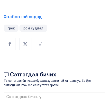
Холбоотой сэдвүүд
грек
ром судлал
Сэтгэгдэл бичих
Та сэтгэгдэл бичихдээ бусдад хүндэтгэлтэй хандана уу. Ёс бус
сэтгэгдлийг Peak.mn сайт устгах эрхтэй.