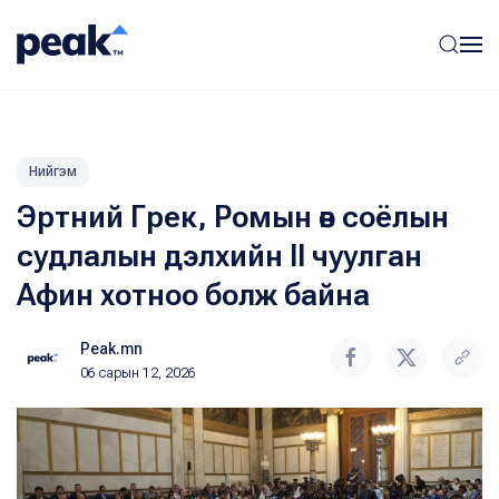
Нийгэм
Эртний Грек, Ромын өв соёлын
судлалын дэлхийн II чуулган
Афин хотноо болж байна
Peak.mn
06 сарын 12, 2026