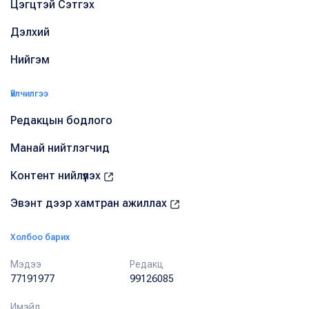
Цэгцтэй Сэтгэх
Дэлхий
Нийгэм
Үйлчилгээ
Редакцын бодлого
Манай нийтлэгчид
Контент нийлүүлэх
Эвэнт дээр хамтран ажиллах
Холбоо барих
Мэдээ
Редакц
77191977
99126085
Имэйл