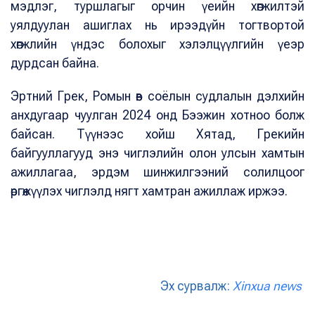
мэдлэг, туршлагыг орчин үеийн хөгжилтэй
уялдуулан ашиглах нь ирээдүйн тогтвортой
хөгжлийн үндэс болохыг хэлэлцүүлгийн үеэр
дурдсан байна.
Эртний Грек, Ромын өв соёлын судлалын дэлхийн
анхдугаар чуулган 2024 онд Бээжин хотноо болж
байсан. Түүнээс хойш Хятад, Грекийн
байгууллагууд энэ чиглэлийн олон улсын хамтын
ажиллагаа, эрдэм шинжилгээний солилцоог
өргөжүүлэх чиглэлд нягт хамтран ажиллаж иржээ.
Эх сурвалж:
Xinxua news