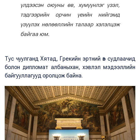
үлдээсэн оюуны өв, хүмүүнлэг үзэл,
тэдгээрийн орчин үеийн нийгэмд
үзүүлэх нөлөөллийн талаар хэлэлцэж
байгаа юм.
Тус чуулганд Хятад, Грекийн эртний өв судлаачид
болон дипломат албаныхан, хэвлэл мэдээллийн
байгууллагууд оролцож байна.