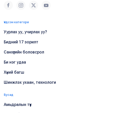
Үндсэн категори
Уурлах уу, учирлах уу?
Бидний 17 зорилт
Санхүүгийн боловсрол
Би нэг удаа
Хүний багш
Шинжлэх ухаан, технологи
Бусад
Амьдралын түүх