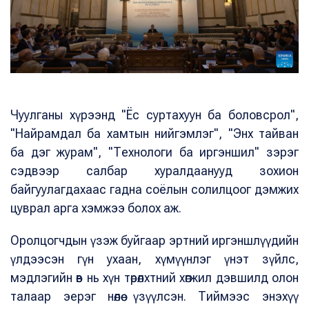
Чуулганы хүрээнд "Ёс суртахуун ба боловсрол",
"Найрамдал ба хамтын нийгэмлэг", "Энх тайван
ба дэг журам", "Технологи ба иргэншил" зэрэг
сэдвээр салбар хуралдаанууд зохион
байгуулагдахаас гадна соёлын солилцоог дэмжих
цуврал арга хэмжээ болох аж.
Оролцогчдын үзэж буйгаар эртний иргэншлүүдийн
үлдээсэн гүн ухаан, хүмүүнлэг үнэт зүйлс,
мэдлэгийн өв нь хүн төрөлхтний хөгжил дэвшилд олон
талаар эерэг нөлөө үзүүлсэн. Тиймээс энэхүү