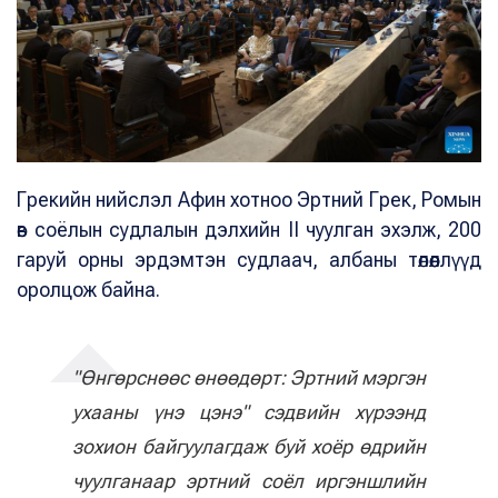
Грекийн нийслэл Афин хотноо Эртний Грек, Ромын
өв соёлын судлалын дэлхийн II чуулган эхэлж, 200
гаруй орны эрдэмтэн судлаач, албаны төлөөллүүд
оролцож байна.
"Өнгөрснөөс өнөөдөрт: Эртний мэргэн
ухааны үнэ цэнэ" сэдвийн хүрээнд
зохион байгуулагдаж буй хоёр өдрийн
чуулганаар эртний соёл иргэншлийн