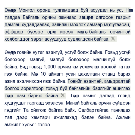
Өнөөдөр Монгол оронд тулгамдаад буй асуудал нь ус. Нөгөө
талдаа Байгаль орчны яамнаас зөвшөөрөл олгосон газрыг
дамлан худалдаалах, залилан мэхлэх замаар мөнгө угаасан,
оффшор бүсээс орж ирсэн мөнгө байгаль орчинтой
холбогддог зэрэг асуудлууд судлагдсан байгаа.
Өнөөдөр говийн нутаг эзэнгүй, усгүй болж байна. Говьд усгүй
болохоор малгүй, малгүй болохоор малчингүй болж
байна. Бид говьд 1,000 орчим км усжуулах хоолой татах
гэж байна. Мөн 10 аймагт усан цахилгаан станц барих
ажил эхэлчихсэн явж байна.
Говийг эзэнтэй, амьдралтай
болгох зорилгоор говьд буй байгалийн баялгийг ашиглах
төмөр зам барьж байна.
Төмөр замыг дагаад говьд
худгуудыг гаргаад эхэлсэн. Манай байгаль орчин сүйдсэн
гэдгийг Та ойлгож байгаа байх. Салбартайгаа танилцах
тал дээр хамтарч ажиллахад бэлэн байна. Ажлын
амжилт хүсье” гэлээ.