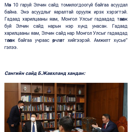
Мөн 10 гаруй Элчин сайд томилогдоогүй байгаа асуудал
байна. Энэ асуудлыг яаралтай оруулж ирэх хэрэгтэй.
Гадаад харилцааны яам, Монгол Улсыг гадаадад төлөөлж
буй Элчин сайд нарын нэр хүнд унасан. Гадаад
харилцааны яам, Элчин сайд нар Монгол Улсыг гадаадад
төлөөлж байгаа учраас өөрчлөлт хийгээрэй. Амжилт хүсье”
гэлээ.
Сангийн сайд Б.Жавхланд хандан: