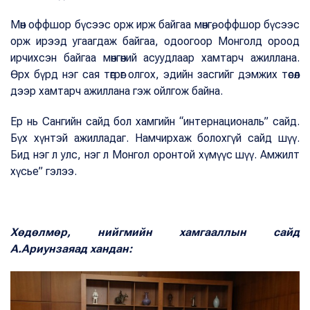
Мөн оффшор бүсээс орж ирж байгаа мөнгө, оффшор бүсээс
орж ирээд угаагдаж байгаа, одоогоор Монголд ороод
ирчихсэн байгаа мөнгөний асуудлаар хамтарч ажиллана.
Өрх бүрд нэг сая төгрөг олгох, эдийн засгийг дэмжих төсөл
дээр хамтарч ажиллана гэж ойлгож байна.
Ер нь Сангийн сайд бол хамгийн “интернациональ” сайд.
Бүх хүнтэй ажилладаг. Намчирхаж болохгүй сайд шүү.
Бид нэг л улс, нэг л Монгол оронтой хүмүүс шүү. Амжилт
хүсье” гэлээ.
Хөдөлмөр, нийгмийн хамгааллын сайд
А.Ариунзаяад хандан: