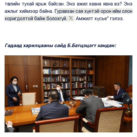
төслийн тухай ярьж байсан. Энэ ажил хаана явна вэ? Энэ
ажлыг хиймээр байна.
Гуравхан сая хүнтэй орон ийм олон
хоригдолтой байж болохгүй.
Амжилт хүсье” гэлээ.
Гадаад харилцааны сайд Б.Батцэцэгт хандан: