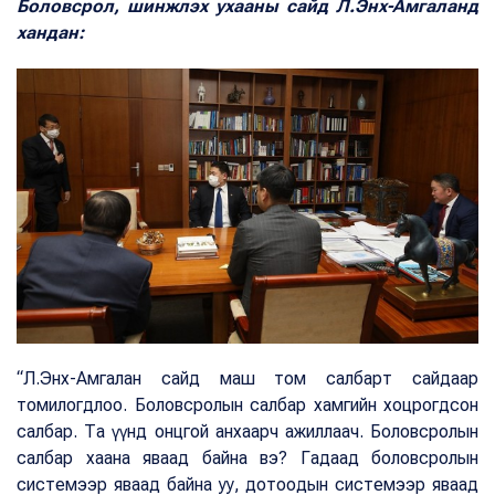
Боловсрол, шинжлэх ухааны сайд Л.Энх-Амгаланд
хандан:
“Л.Энх-Амгалан сайд маш том салбарт сайдаар
томилогдлоо. Боловсролын салбар хамгийн хоцрогдсон
салбар. Та үүнд онцгой анхаарч ажиллаач. Боловсролын
салбар хаана яваад байна вэ? Гадаад боловсролын
системээр яваад байна уу, дотоодын системээр яваад