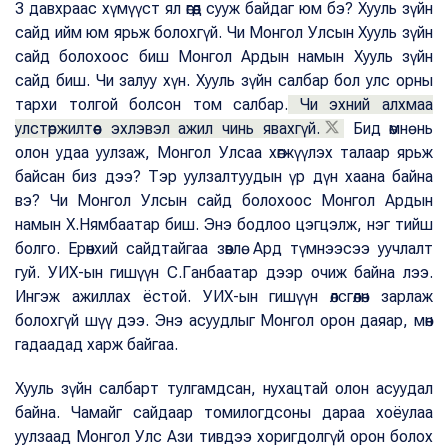
3 давхраас хүмүүст ял өгөөд сууж байдаг юм бэ? Хууль зүйн
сайд ийм юм ярьж болохгүй. Чи Монгол Улсын Хууль зүйн
сайд болохоос биш Монгол Ардын намын Хууль зүйн
сайд биш. Чи залуу хүн. Хууль зүйн салбар бол улс орны
тархи толгой болсон том салбар.
Чи эхний алхмаа
улстөржилтөөс эхлэвэл ажил чинь явахгүй.
Бид өмнө нь
олон удаа уулзаж, Монгол Улсаа хөгжүүлэх талаар ярьж
байсан биз дээ? Тэр уулзалтуудын үр дүн хаана байна
вэ? Чи Монгол Улсын сайд болохоос Монгол Ардын
намын Х.Нямбаатар биш. Энэ бодлоо цэгцэлж, нэг тийш
болго. Ерөнхий сайдтайгаа зөвлө. Ард түмнээсээ уучлалт
гуй. УИХ-ын гишүүн С.Ганбаатар дээр очиж байна лээ.
Ингэж ажиллах ёстой. УИХ-ын гишүүн өлсгөлөн зарлаж
болохгүй шүү дээ. Энэ асуудлыг Монгол орон даяар, мөн
гадаадад харж байгаа.
Хууль зүйн салбарт тулгамдсан, нухацтай олон асуудал
байна. Чамайг сайдаар томилогдсоны дараа хоёулаа
уулзаад Монгол Улс Ази тивдээ хоригдолгүй орон болох