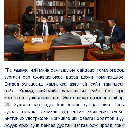
“Та Хөдөлмөр, нийгмийн хамгааллын сайдаар томилогдоод
зургаан сар ажилласныхаа дараа дахин томилогдлоо.
Өнгөрсөн хугацаанд яамныхаа ажилтай сайн танилцсан
байх.
Хөдөлмөр, нийгмийн хамгааллын сайд бол ард
иргэдтэй тулж ажилладаг. Энэ салбар өөрөө эмзэг салбар.
Зургаан сар гэдэг бол богино хугацаа биш. Таны
зүгээс шинэлэг санаачилгууд гаргаж ажиллахыг хүсье.
Битгий их улстөржөөрэй. Ерөнхийлөгчийн хаалга нээлттэй шүү.
Асууж ярих зүйл байвал дуртай цагтаа орж ирээд ярьж