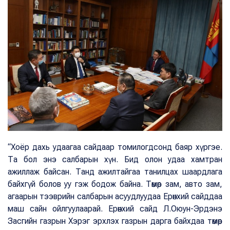
“Хоёр дахь удаагаа сайдаар томилогдсонд баяр хүргэе.
Та бол энэ салбарын хүн. Бид олон удаа хамтран
ажиллаж байсан. Танд ажилтайгаа танилцах шаардлага
байхгүй болов уу гэж бодож байна. Төмөр зам, авто зам,
агаарын тээврийн салбарын асуудлуудаа Ерөнхий сайддаа
маш сайн ойлгуулаарай. Ерөнхий сайд Л.Оюун-Эрдэнэ
Засгийн газрын Хэрэг эрхлэх газрын дарга байхдаа төмөр