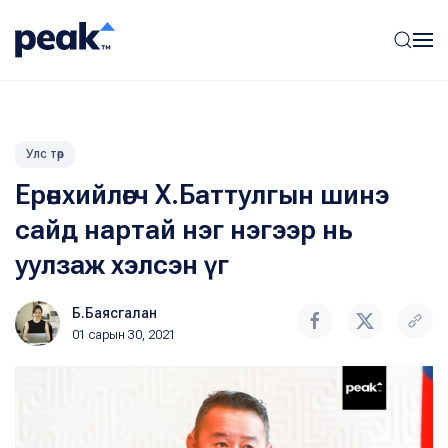
Улс төр
Ерөнхийлөгч Х.Баттулгын шинэ
сайд нартай нэг нэгээр нь
уулзаж хэлсэн үг
Б.Баясгалан
01 сарын 30, 2021