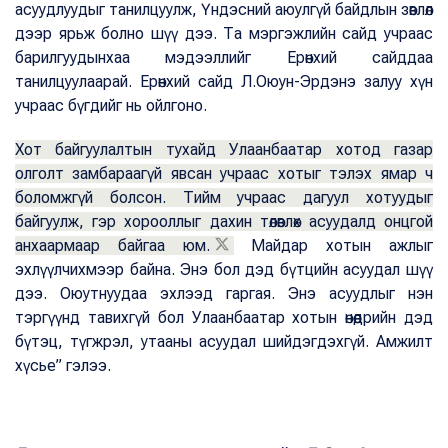
асуудлуудыг танилцуулж, Үндэсний аюулгүй байдлын зөвлөл
дээр ярьж болно шүү дээ. Та мэргэжлийн сайд учраас
барилгуудынхаа мэдээллийг Ерөнхий сайддаа
танилцуулаарай. Ерөнхий сайд Л.Оюун-Эрдэнэ залуу хүн
учраас бүгдийг нь ойлгоно.
Хот байгуулалтын тухайд Улаанбаатар хотод газар
олголт замбараагүй явсан учраас хотыг тэлэх ямар ч
боломжгүй болсон. Тийм учраас дагуул хотуудыг
байгуулж, гэр хорооллыг дахин төлөвлөх асуудалд онцгой
анхаармаар байгаа юм.
Майдар хотын ажлыг
эхлүүлчихмээр байна. Энэ бол дэд бүтцийн асуудал шүү
дээ. Оюутнуудаа эхлээд гаргая. Энэ асуудлыг нэн
тэргүүнд тавихгүй бол Улаанбаатар хотын өнөөдрийн дэд
бүтэц, түгжрэл, утааны асуудал шийдэгдэхгүй. Амжилт
хүсье” гэлээ.