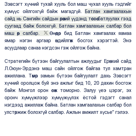
Зэвсэгт хүчний тухай хууль бол маш чухал хууль гэдгийг
хүмүүс ойлгохгүй байж магадгүй.
Батлан хамгаалахын
сайд нь Сангийн сайдын өрөөний үүдэнд төсвөө батлуулах гээд
суугаад байж болохгүй. Батлан хамгаалахын салбар бол
маш өөр салбар.
Өнөөдөр бид Батлан хамгаалах яамаа
ямар нэгэн аргаар өндийлгөж босгох хэрэгтэй. Энэ
асуудлаар санаа нэгдсэн гэж ойлгож байна.
Стратегийн бүтээн байгуулалтын ажлуудыг Ерөнхий сайд
Л.Оюун-Эрдэнэ маш сайн ойлгож байгаа тул хамтран
ажиллана. Төмөр замын бүтээн байгуулалт дахь Зэвсэгт
хүчний оролцож буй энэ ажлыг бид 10, 20 дахин босгож
байж Монгол орон өсөж томорно. Залуу үеэ цэрэг, эх
оронч хүмүүжлээр хүмүүжүүлэх ёстой гэдэгт санал
нэгдээд ажиллаж байна. Батлан хамгаалахын салбар бол
улстөржиж болохгүй салбар. Ажлын амжилт хүсье” гэлээ.