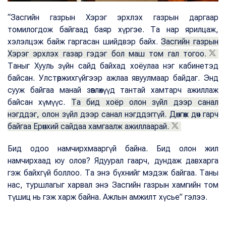
“Засгийн газрын Хэрэг эрхлэх газрын даргаар
томилогдож байгаад баяр хүргэе. Та нар ярилцаж,
хэлэлцэж байж гаргасан шийдвэр байх.
Засгийн газрын
Хэрэг эрхлэх газар гэдэг бол маш том гал тогоо.
Таныг Хууль зүйн сайд байхад хоёулаа нэг кабинетэд
байсан. Улстөржихгүйгээр ажлаа явуулмаар байдаг. Энд
сууж байгаа манай зөвлөхүүд тантай хамтарч ажиллаж
байсан хүмүүс.
Та бид хоёр олон зүйл дээр санал
нэгддэг, олон зүйл дээр санал нэгддэггүй. Дөнгөж дөч гарч
байгаа Ерөнхий сайдаа хамгаалж ажиллаарай.
Бид одоо намчирхмааргүй байна. Бид олон жил
намчирхаад юу олов? Ядуурал гаарч, дундаж давхарга
гэж байхгүй боллоо. Та энэ бүхнийг мэдэж байгаа. Таны
нас, туршлагыг харвал энэ Засгийн газрын хамгийн том
түшиц нь гэж харж байна. Ажлын амжилт хүсье” гэлээ.