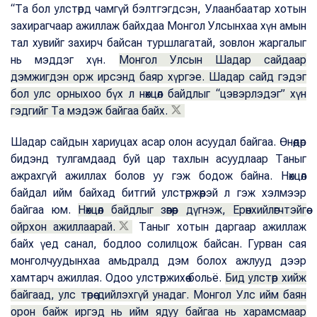
“Та бол улстөрд чамгүй бэлтгэгдсэн, Улаанбаатар хотын
захирагчаар ажиллаж байхдаа Монгол Улсынхаа хүн амын
тал хувийг захирч байсан туршлагатай, зовлон жаргалыг
нь мэддэг хүн.
Монгол Улсын Шадар сайдаар
дэмжигдэн орж ирсэнд баяр хүргэе. Шадар сайд гэдэг
бол улс орныхоо бүх л нөхцөл байдлыг “цэвэрлэдэг” хүн
гэдгийг Та мэдэж байгаа байх.
Шадар сайдын хариуцах асар олон асуудал байгаа. Өнөөдөр
бидэнд тулгамдаад буй цар тахлын асуудлаар Таныг
ажрахгүй ажиллах болов уу гэж бодож байна. Нөхцөл
байдал ийм байхад битгий улстөржөөрэй л гэж хэлмээр
байгаа юм.
Нөхцөл байдлыг зөвөөр дүгнэж, Ерөнхийлөгчтэйгөө
ойрхон ажиллаарай.
Таныг хотын даргаар ажиллаж
байх үед санал, бодлоо солилцож байсан. Гурван сая
монголчуудынхаа амьдралд дэм болох ажлууд дээр
хамтарч ажиллая. Одоо улстөржихөө больё.
Бид улстөр хийж
байгаад, улс төрөө дийлэхгүй унадаг. Монгол Улс ийм баян
орон байж иргэд нь ийм ядуу байгаа нь харамсмаар