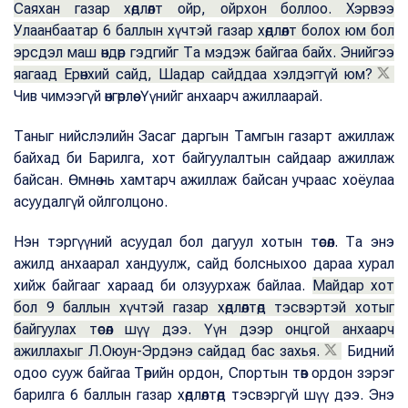
Саяхан газар хөдлөлт ойр, ойрхон боллоо. Хэрвээ
Улаанбаатар 6 баллын хүчтэй газар хөдлөлт болох юм бол
эрсдэл маш өндөр гэдгийг Та мэдэж байгаа байх. Энийгээ
яагаад Ерөнхий сайд, Шадар сайддаа хэлдэггүй юм?
Чив чимээгүй өнгөрлөө. Үүнийг анхаарч ажиллаарай.
Таныг нийслэлийн Засаг даргын Тамгын газарт ажиллаж
байхад би Барилга, хот байгуулалтын сайдаар ажиллаж
байсан. Өмнө нь хамтарч ажиллаж байсан учраас хоёулаа
асуудалгүй ойлголцоно.
Нэн тэргүүний асуудал бол дагуул хотын төсөл. Та энэ
ажилд анхаарал хандуулж, сайд болсныхоо дараа хурал
хийж байгааг хараад би олзуурхаж байлаа.
Майдар хот
бол 9 баллын хүчтэй газар хөдлөлтөд тэсвэртэй хотыг
байгуулах төсөл шүү дээ. Үүн дээр онцгой анхаарч
ажиллахыг Л.Оюун-Эрдэнэ сайдад бас захья.
Бидний
одоо сууж байгаа Төрийн ордон, Спортын төв ордон зэрэг
барилга 6 баллын газар хөдлөлтөд тэсвэргүй шүү дээ. Энэ