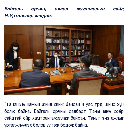
Байгаль орчин, аялал жуулчлалын сайд
Н.Уртнасанд хандан:
“Та өмнө нь намын ажил хийж байсан ч улс төрд шинэ хүн
болж байна. Байгаль орчны салбарт Таны өмнөх хоёр
сайдтай ойр хамтран ажиллаж байсан. Таныг энэ ажлыг
үргэлжлүүлэх болов уу гэж бодож байна.