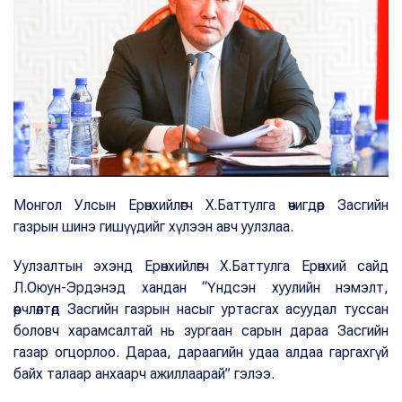
Монгол Улсын Ерөнхийлөгч Х.Баттулга өчигдөр Засгийн
газрын шинэ гишүүдийг хүлээн авч уулзлаа.
Уулзалтын эхэнд Ерөнхийлөгч Х.Баттулга Ерөнхий сайд
Л.Оюун-Эрдэнэд хандан “Үндсэн хуулийн нэмэлт,
өөрчлөлтөд Засгийн газрын насыг уртасгах асуудал туссан
боловч харамсалтай нь зургаан сарын дараа Засгийн
газар огцорлоо. Дараа, дараагийн удаа алдаа гаргахгүй
байх талаар анхаарч ажиллаарай” гэлээ.