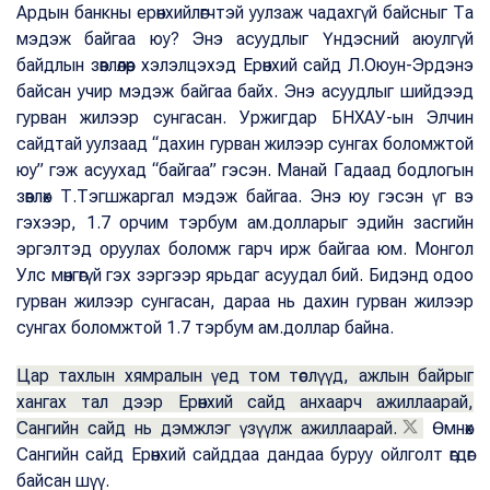
Ардын банкны ерөнхийлөгчтэй уулзаж чадахгүй байсныг Та
мэдэж байгаа юу? Энэ асуудлыг Үндэсний аюулгүй
байдлын зөвлөлөөр хэлэлцэхэд Ерөнхий сайд Л.Оюун-Эрдэнэ
байсан учир мэдэж байгаа байх. Энэ асуудлыг шийдээд
гурван жилээр сунгасан. Уржигдар БНХАУ-ын Элчин
сайдтай уулзаад “дахин гурван жилээр сунгах боломжтой
юу” гэж асуухад “байгаа” гэсэн. Манай Гадаад бодлогын
зөвлөх Т.Тэгшжаргал мэдэж байгаа. Энэ юу гэсэн үг вэ
гэхээр, 1.7 орчим тэрбум ам.долларыг эдийн засгийн
эргэлтэд оруулах боломж гарч ирж байгаа юм. Монгол
Улс мөнгөгүй гэх зэргээр ярьдаг асуудал бий. Бидэнд одоо
гурван жилээр сунгасан, дараа нь дахин гурван жилээр
сунгах боломжтой 1.7 тэрбум ам.доллар байна.
Цар тахлын хямралын үед том төслүүд, ажлын байрыг
хангах тал дээр Ерөнхий сайд анхаарч ажиллаарай,
Сангийн сайд нь дэмжлэг үзүүлж ажиллаарай.
Өмнөх
Сангийн сайд Ерөнхий сайддаа дандаа буруу ойлголт өгдөг
байсан шүү.