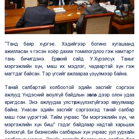
“Танд баяр хүргэе. Хэдийгээр богино хугацаанд
ажилласан ч гэсэн хоёр дахиа томилогдлоо гэж намтарт
тань бичигдэнэ. Ерөнхий сайд У.Хүрэлсүх Таныг
мэргэжлийн хүн, маш их мэдлэг, чадвартай хүн гэж
магтдаг байсан. Тэр үгсийг ажлаараа үзүүлмээр байна.
Танай салбартай холбоотой эдийн засгийг сэргээх
ажлууд Үндэсний аюулгүй байдлын зөвлөл дээр олон удаа
яригдсан. Энэ ажлуудаа улстөржүүлэхгүйгээр явуулмаар
байна. Унасан эдийн засгийг сэргээхэд танай салбар
маш том үүрэгтэй. Тийм учраас “би мэргэжлийн хүн, чи
мэргэжлийн хүн биш” гэдэг байдлаар надтай харьцаж
болохгүй. Би бизнесийн салбарын хүн учраас уул уурхайн