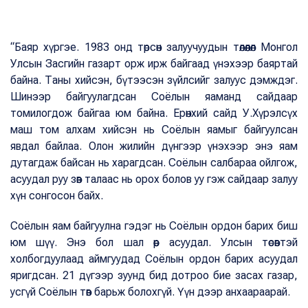
“Баяр хүргэе. 1983 онд төрсөн залуучуудын төлөөлөл Монгол
Улсын Засгийн газарт орж ирж байгаад үнэхээр баяртай
байна. Таны хийсэн, бүтээсэн зүйлсийг залуус дэмждэг.
Шинээр байгуулагдсан Соёлын яаманд сайдаар
томилогдож байгаа юм байна. Ерөнхий сайд У.Хүрэлсүх
маш том алхам хийсэн нь Соёлын яамыг байгуулсан
явдал байлаа. Олон жилийн дүнгээр үнэхээр энэ яам
дутагдаж байсан нь харагдсан. Соёлын салбараа ойлгож,
асуудал руу зөв талаас нь орох болов уу гэж сайдаар залуу
хүн сонгосон байх.
Соёлын яам байгуулна гэдэг нь Соёлын ордон барих биш
юм шүү. Энэ бол шал өөр асуудал. Улсын төсөвтэй
холбогдуулаад аймгуудад Соёлын ордон барих асуудал
яригдсан. 21 дүгээр зуунд бид дотроо бие засах газар,
усгүй Соёлын төв барьж болохгүй. Үүн дээр анхаараарай.