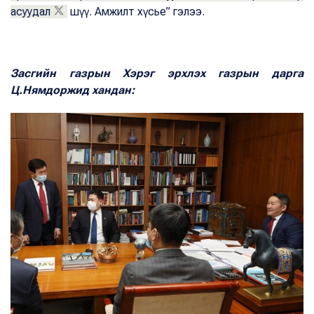
асуудал
шүү. Амжилт хүсье” гэлээ.
Засгийн газрын Хэрэг эрхлэх газрын дарга
Ц.Нямдоржид хандан: