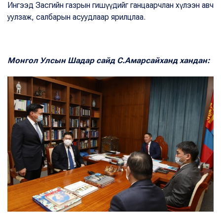
Ингээд Засгийн газрын гишүүдийг ганцаарчлан хүлээн авч
уулзаж, салбарын асуудлаар ярилцлаа.
Монгол Улсын Шадар сайд С.Амарсайханд хандан: