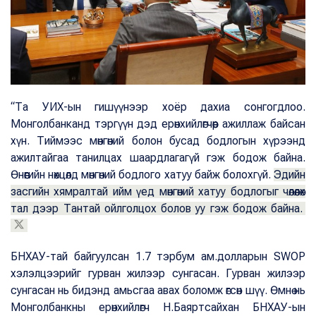
“Та УИХ-ын гишүүнээр хоёр дахиа сонгогдлоо.
Монголбанканд тэргүүн дэд ерөнхийлөгчөөр ажиллаж байсан
хүн. Тиймээс мөнгөний болон бусад бодлогын хүрээнд
ажилтайгаа танилцах шаардлагагүй гэж бодож байна.
Өнөөгийн нөхцөлд мөнгөний бодлого хатуу байж болохгүй.
Эдийн
засгийн хямралтай ийм үед мөнгөний хатуу бодлогыг чөлөөлөх
тал дээр Тантай ойлголцох болов уу гэж бодож байна.
БНХАУ-тай байгуулсан 1.7 тэрбум ам.долларын SWOP
хэлэлцээрийг гурван жилээр сунгасан. Гурван жилээр
сунгасан нь бидэнд амьсгаа авах боломж өгсөн шүү. Өмнө нь
Монголбанкны ерөнхийлөгч Н.Баяртсайхан БНХАУ-ын