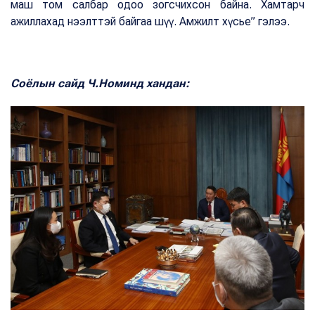
маш том салбар одоо зогсчихсон байна. Хамтарч
ажиллахад нээлттэй байгаа шүү. Амжилт хүсье” гэлээ.
Соёлын сайд Ч.Номинд хандан: