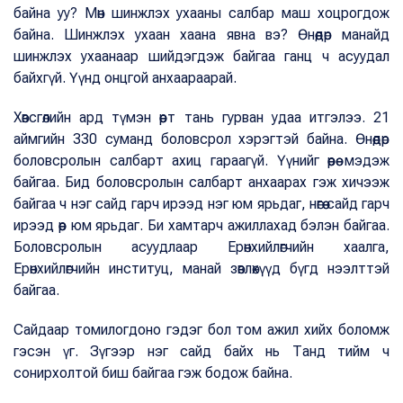
байна уу? Мөн шинжлэх ухааны салбар маш хоцрогдож
байна. Шинжлэх ухаан хаана явна вэ? Өнөөдөр манайд
шинжлэх ухаанаар шийдэгдэж байгаа ганц ч асуудал
байхгүй. Үүнд онцгой анхаараарай.
Хөвсгөлийн ард түмэн өөрт тань гурван удаа итгэлээ. 21
аймгийн 330 суманд боловсрол хэрэгтэй байна. Өнөөдөр
боловсролын салбарт ахиц гараагүй. Үүнийг өөрөө мэдэж
байгаа. Бид боловсролын салбарт анхаарах гэж хичээж
байгаа ч нэг сайд гарч ирээд нэг юм ярьдаг, нөгөө сайд гарч
ирээд өөр юм ярьдаг. Би хамтарч ажиллахад бэлэн байгаа.
Боловсролын асуудлаар Ерөнхийлөгчийн хаалга,
Ерөнхийлөгчийн институц, манай зөвлөхүүд бүгд нээлттэй
байгаа.
Сайдаар томилогдоно гэдэг бол том ажил хийх боломж
гэсэн үг. Зүгээр нэг сайд байх нь Танд тийм ч
сонирхолтой биш байгаа гэж бодож байна.