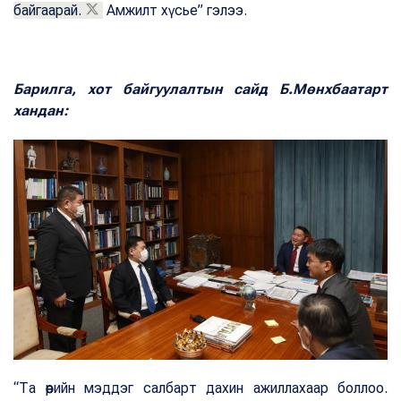
байгаарай.
Амжилт хүсье” гэлээ.
Барилга, хот байгуулалтын сайд Б.Мөнхбаатарт
хандан:
“Та өөрийн мэддэг салбарт дахин ажиллахаар боллоо.