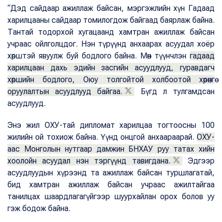
“Дэд сайдаар ажиллаж байсан, мэргэжлийн хүн Гадаад
харилцааны сайдаар томилогдож байгаад баярлаж байна.
Тантай тодорхой хугацаанд хамтран ажиллаж байсан
учраас ойлголцдог. Нэн түрүүнд анхаарах асуудал хоёр
хөрштэй явуулж буй бодлого байна. Мөн түүнчлэн
гадаад
харилцаан дахь эдийн засгийн асуудлууд, гуравдагч
хөршийн бодлого, Оюу толгойтой холбоотой хөрөнгө
оруулалтын асуудлууд байгаа.
Бүгд л тулгамдсан
асуудлууд.
Энэ жил ОХУ-тай дипломат харилцаа тогтоосны 100
жилийн ой тохиож байна. Үүнд онцгой анхаараарай.
ОХУ-
аас Монголын нутгаар дамжин БНХАУ руу татах хийн
хоолойн асуудал нэн тэргүүнд тавигдана.
Эдгээр
асуудлуудын хүрээнд та ажиллаж байсан туршлагатай,
бид хамтран ажиллаж байсан учраас ажилтайгаа
танилцах шаардлагагүйгээр шуурхайлан орох болов уу
гэж бодож байна.