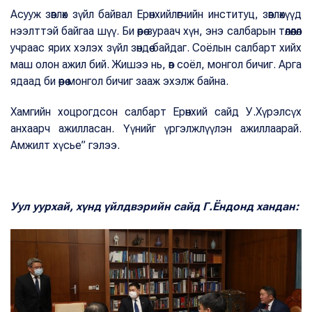
Асууж зөвлөх зүйл байвал Ерөнхийлөгчийн институц, зөвлөхүүд
нээлттэй байгаа шүү. Би өөрөө зураач хүн, энэ салбарын төлөөлөл
учраас ярих хэлэх зүйл зөндөө байдаг. Соёлын салбарт хийх
маш олон ажил бий. Жишээ нь, өв соёл, монгол бичиг. Арга
ядаад би өөрөө монгол бичиг зааж эхэлж байна.
Хамгийн хоцрогдсон салбарт Ерөнхий сайд У.Хүрэлсүх
анхаарч ажилласан. Үүнийг үргэлжлүүлэн ажиллаарай.
Амжилт хүсье” гэлээ.
Уул уурхай, хүнд үйлдвэрийн сайд Г.Ёндонд хандан: