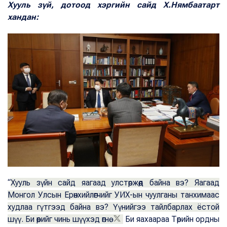
Хууль зүй, дотоод хэргийн сайд Х.Нямбаатарт
хандан:
“
Хууль зүйн сайд яагаад улстөржөөд байна вэ? Яагаад
Монгол Улсын Ерөнхийлөгчийг УИХ-ын чуулганы танхимаас
худлаа гүтгээд байна вэ? Үүнийгээ тайлбарлах ёстой
шүү. Би өөрийг чинь шүүхэд өгнө.
Би яахаараа Төрийн ордны