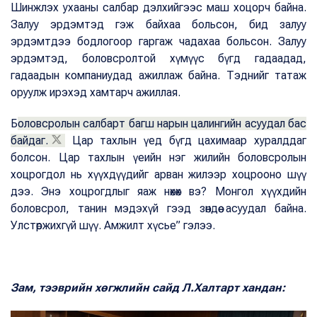
Шинжлэх ухааны салбар дэлхийгээс маш хоцорч байна.
Залуу эрдэмтэд гэж байхаа больсон, бид залуу
эрдэмтдээ бодлогоор гаргаж чадахаа больсон. Залуу
эрдэмтэд, боловсролтой хүмүүс бүгд гадаадад,
гадаадын компаниудад ажиллаж байна. Тэднийг татаж
оруулж ирэхэд хамтарч ажиллая.
Б
оловсролын салбарт багш нарын цалингийн асуудал бас
байдаг.
Цар тахлын үед бүгд цахимаар хуралддаг
болсон. Цар тахлын үеийн нэг жилийн боловсролын
хоцрогдол нь хүүхдүүдийг арван жилээр хоцрооно шүү
дээ. Энэ хоцрогдлыг яаж нөхөх вэ? Монгол хүүхдийн
боловсрол, танин мэдэхүй гээд зөндөө асуудал байна.
Улстөржихгүй шүү. Амжилт хүсье” гэлээ.
Зам, тээврийн хөгжлийн сайд Л.Халтарт хандан: