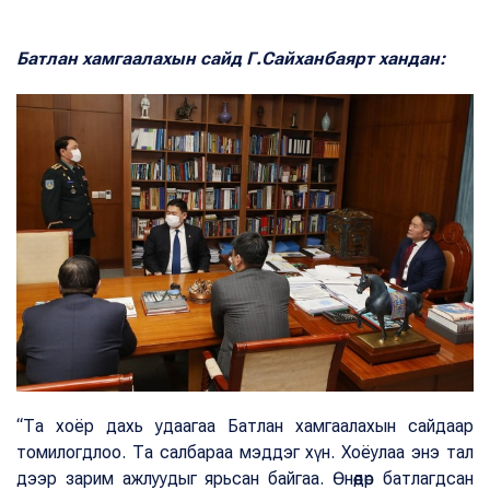
Батлан хамгаалахын сайд Г.Сайханбаярт хандан:
“Та хоёр дахь удаагаа Батлан хамгаалахын сайдаар
томилогдлоо. Та салбараа мэддэг хүн. Хоёулаа энэ тал
дээр зарим ажлуудыг ярьсан байгаа. Өнөөдөр батлагдсан