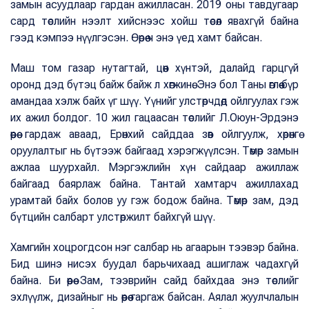
замын асуудлаар гардан ажилласан. 2019 оны тавдугаар
сард төслийн нээлт хийснээс хойш төсөл явахгүй байна
гээд кэмпээ нүүлгэсэн. Өөрөө ч энэ үед хамт байсан.
Маш том газар нутагтай, цөөн хүнтэй, далайд гарцгүй
оронд дэд бүтэц байж байж л хөгжинө. Энэ бол Таны өглөө бүр
амандаа хэлж байх үг шүү. Үүнийг улстөрчдөд ойлгуулах гэж
их ажил болдог. 10 жил гацаасан төслийг Л.Оюун-Эрдэнэ
өөрөө гардаж аваад, Ерөнхий сайддаа зөв ойлгуулж, хөрөнгө
оруулалтыг нь бүтээж байгаад хэрэгжүүлсэн. Төмөр замын
ажлаа шуурхайл. Мэргэжлийн хүн сайдаар ажиллаж
байгаад баярлаж байна. Тантай хамтарч ажиллахад
урамтай байх болов уу гэж бодож байна. Төмөр зам, дэд
бүтцийн салбарт улстөржилт байхгүй шүү.
Хамгийн хоцрогдсон нэг салбар нь агаарын тээвэр байна.
Бид шинэ нисэх буудал барьчихаад ашиглаж чадахгүй
байна. Би өөрөө Зам, тээврийн сайд байхдаа энэ төслийг
эхлүүлж, дизайныг нь өөрөө гаргаж байсан. Аялал жуулчлалын