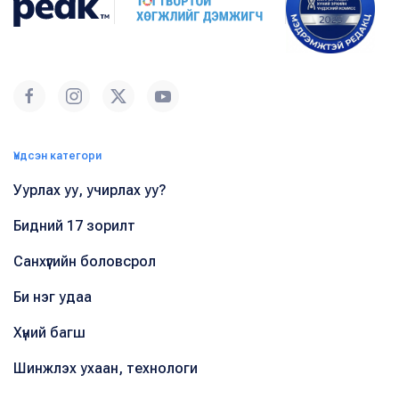
Үндсэн категори
Уурлах уу, учирлах уу?
Бидний 17 зорилт
Санхүүгийн боловсрол
Би нэг удаа
Хүний багш
Шинжлэх ухаан, технологи