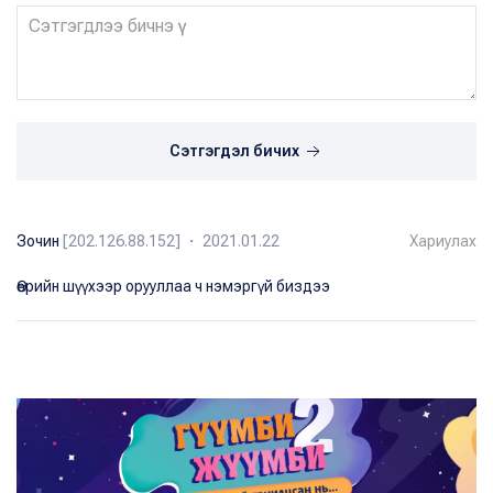
Сэтгэгдэл бичих
Зочин
[202.126.88.152] ・ 2021.01.22
Хариулах
Өөрийн шүүхээр орууллаа ч нэмэргүй биздээ