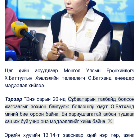
Цаг үеийн асуудлаар Монгол Улсын Ерөнхийлөгч
Х.Баттулгын Хэвлэлийн төлөөлөгч О.Батханд өнөөдөр
мэдээлэл хийлээ.
Тэрээр
"Энэ сарын 20-нд
Сүхбаатарын талбайд болсон
жагсаалыг зохион байгуулж болзошгүй хүмүүст О.Батханд
миний бие орсон байна. Би хариуцлагатай албан тушаал
хашиж буй учир энэ мэдээлллийг хийж байна.
Эрүүгийн хуулийн 13.14-т зааснаар хүний нэр төр, ажил