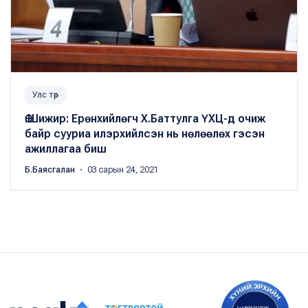
Улс төр
Ө.Шижир: Ерөнхийлөгч Х.Баттулга ҮХЦ-д очиж
байр сууриа илэрхийлсэн нь нөлөөлөх гэсэн
ажиллагаа биш
Б.Баясгалан
・ 03 сарын 24, 2021