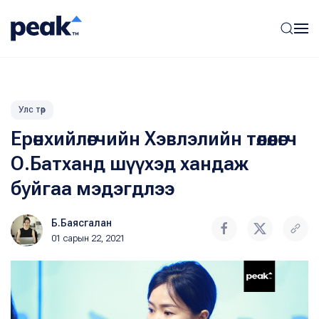
Улс төр
Ерөнхийлөгчийн Хэвлэлийн төлөөлөгч
О.Батханд шүүхэд хандаж
буйгаа мэдэгдлээ
Б.Баясгалан
01 сарын 22, 2021