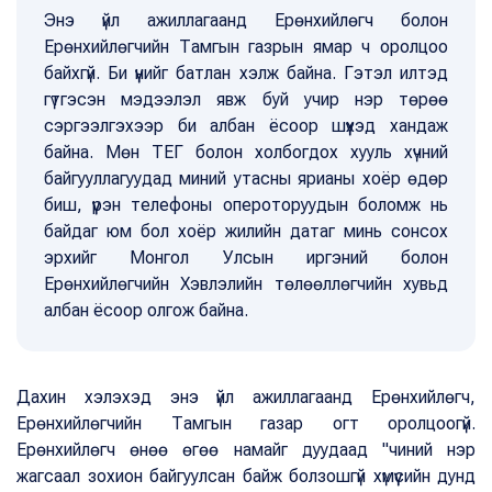
Энэ үйл ажиллагаанд Ерөнхийлөгч болон
Ерөнхийлөгчийн Тамгын газрын ямар ч оролцоо
байхгүй. Би үүнийг батлан хэлж байна. Гэтэл илтэд
гүтгэсэн мэдээлэл явж буй учир нэр төрөө
сэргээлгэхээр би албан ёсоор шүүхэд хандаж
байна. Мөн ТЕГ болон холбогдох хууль хүчний
байгууллагуудад миний утасны ярианы хоёр өдөр
биш, үүрэн телефоны опероторуудын боломж нь
байдаг юм бол хоёр жилийн датаг минь сонсох
эрхийг Монгол Улсын иргэний болон
Ерөнхийлөгчийн Хэвлэлийн төлөөллөгчийн хувьд
албан ёсоор олгож байна.
Дахин хэлэхэд энэ үйл ажиллагаанд Ерөнхийлөгч,
Ерөнхийлөгчийн Тамгын газар огт оролцоогүй.
Ерөнхийлөгч өнөө өгөө намайг дуудаад "чиний нэр
жагсаал зохион байгуулсан байж болзошгүй хүмүүсийн дунд