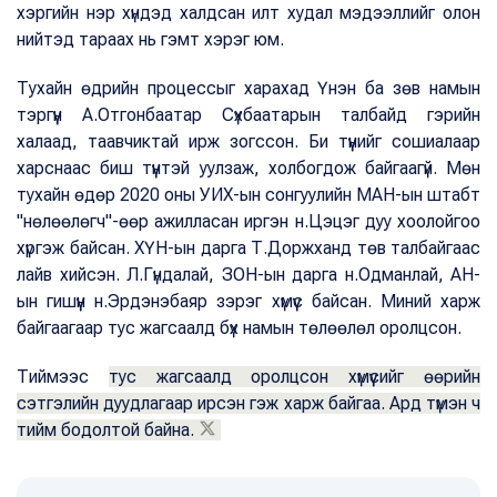
хэргийн нэр хүндэд халдсан илт худал мэдээллийг олон
нийтэд тараах нь гэмт хэрэг юм.
Тухайн өдрийн процессыг харахад Үнэн ба зөв намын
тэргүүн А.Отгонбаатар Сүхбаатарын талбайд гэрийн
халаад, таавчиктай ирж зогссон. Би түүнийг сошиалаар
харснаас биш түүнтэй уулзаж, холбогдож байгаагүй. Мөн
тухайн өдөр 2020 оны УИХ-ын сонгуулийн МАН-ын штабт
"нөлөөлөгч"-өөр ажилласан иргэн н.Цэцэг дуу хоолойгоо
хүргэж байсан. ХҮН-ын дарга Т.Доржханд төв талбайгаас
лайв хийсэн. Л.Гүндалай, ЗОН-ын дарга н.Одманлай, АН-
ын гишүүн н.Эрдэнэбаяр зэрэг хүмүүс байсан. Миний харж
байгаагаар тус жагсаалд бүх намын төлөөлөл оролцсон.
Тиймээс
тус жагсаалд оролцсон хүмүүсийг өөрийн
сэтгэлийн дуудлагаар ирсэн гэж харж байгаа. Ард түмэн ч
тийм бодолтой байна.