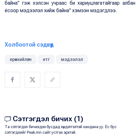
байна" гэж хэлсэн учраас би хариуцлагатайгаар албан
ёсоор мэдээлэл хийж байна" хэмээн мэдэгдлээ.
Холбоотой сэдвүүд
ерөнхийлөгч
етг
мэдээлэл
Сэтгэгдэл бичих (1)
Та сэтгэгдэл бичихдээ бусдад хүндэтгэлтэй хандана уу. Ёс бус
сэтгэгдлийг Peak.mn сайт устгах эрхтэй.