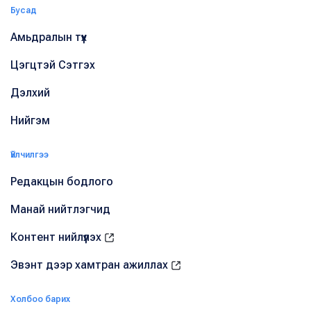
Бусад
Амьдралын түүх
Цэгцтэй Сэтгэх
Дэлхий
Нийгэм
Үйлчилгээ
Редакцын бодлого
Манай нийтлэгчид
Контент нийлүүлэх
Эвэнт дээр хамтран ажиллах
Холбоо барих