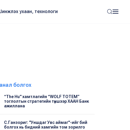
Шинжлэх ухаан, технологи
анал болгох
“The Hu" хамтлагийн “WOLF TOTEM”
тоглолтын стратегийн түншээр ХААН Банк
ажиллана
С.Ганзориг: "Уншдаг Увс аймаг"-ийг бий
болгох нь бидний хамгийн том зорилго