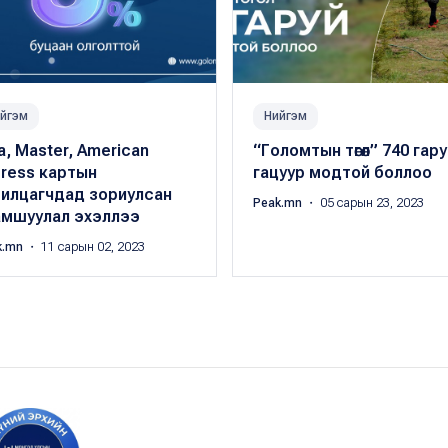
йгэм
Нийгэм
a, Master, American
“Голомтын төгөл” 740 гару
press картын
гацуур модтой боллоо
рилцагчдад зориулсан
Peak.mn
・ 05 сарын 23, 2023
амшуулал эхэллээ
k.mn
・ 11 сарын 02, 2023