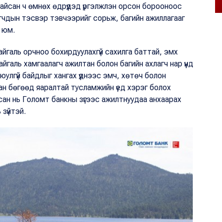
айсан ч өмнөх өдрүүдэд үргэлжлэн орсон борооноос
лагчдын тэсвэр тэвчээрийг сорьж, багийн ажиллагааг
 юм.
айгаль орчноо бохирдуулахгүй сахилга баттай, эмх
байгаль хамгаалагч ажилтан болон багийн ахлагч нар үүнд
улгүй байдлыг хангах үүднээс эмч, хөтөч болон
хсан бөгөөд яаралтай тусламжийн үед хэрэг болох
ан нь Голомт банкны зүгээс ажилтнуудаа анхаарах
зүйтэй.