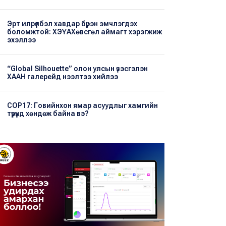
Эрт илрүүлбэл хавдар бүрэн эмчлэгдэх
боломжтой: ХЭҮА​Хөвсгөл аймагт хэрэгжиж
эхэллээ
“Global Silhouette” олон улсын үзэсгэлэн
ХААН галерейд нээлтээ хийлээ
COP17: Говийнхон ямар асуудлыг хамгийн
түрүүнд хөндөж байна вэ?