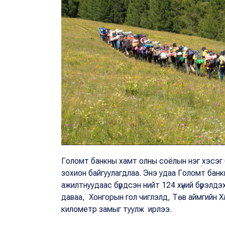
Голомт банкны хамт олны соёлын нэг хэсэг 
зохион байгуулагдлаа. Энэ удаа Голомт банк
ажилтнуудаас бүрдсэн нийт 124 хүний бүрэлдэ
даваа, Хонгорын гол чиглэлд, Төв аймгийн Х
километр замыг туулж ирлээ.