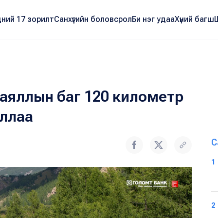
ний 17 зорилт
Санхүүгийн боловсрол
Би нэг удаа
Хүний багш
 аяллын баг 120 километр
ллаа
С
1
2