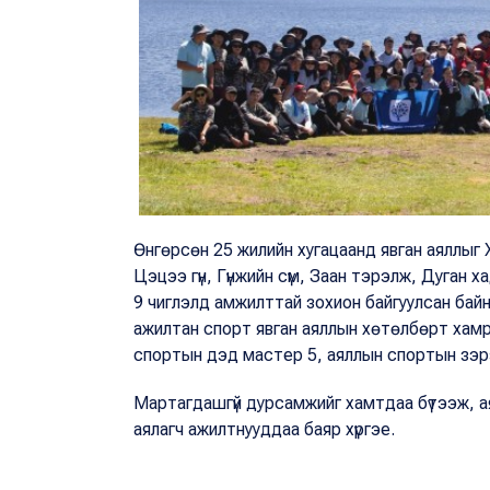
Өнгөрсөн 25 жилийн хугацаанд явган аяллыг Х
Цэцээ гүн, Гүнжийн сүм, Заан тэрэлж, Дуган ха
9 чиглэлд амжилттай зохион байгуулсан байн
ажилтан спорт явган аяллын хөтөлбөрт хам
спортын дэд мастер 5, аяллын спортын зэрэг
Мартагдашгүй дурсамжийг хамтдаа бүтээж, 
аялагч ажилтнууддаа баяр хүргэе.