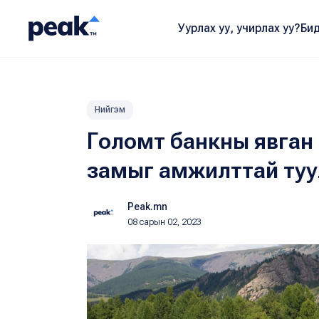
Уурлах уу, учирлах уу?
Бид
Нийгэм
Голомт банкны явган
замыг амжилттай туу
Peak.mn
08 сарын 02, 2023