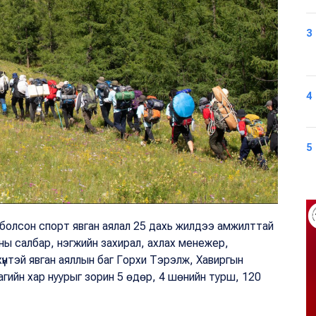
3
4
5
болсон спорт явган аялал 25 дахь жилдээ амжилттай
ны салбар, нэгжийн захирал, ахлах менежер,
хүүнтэй явган аяллын баг Горхи Тэрэлж, Хавиргын
агийн хар нуурыг зорин 5 өдөр, 4 шөнийн турш, 120