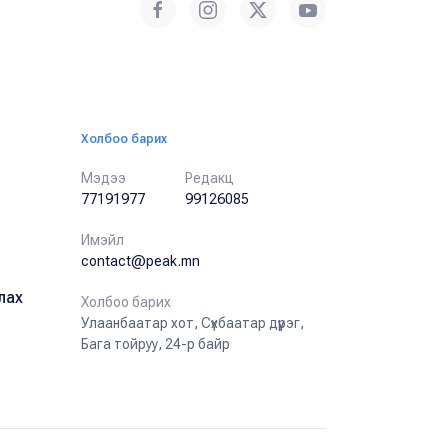
Холбоо барих
Мэдээ
Редакц
77191977
99126085
Имэйл
contact@peak.mn
лах
Холбоо барих
Улаанбаатар хот, Сүхбаатар дүүрэг,
Бага тойруу, 24-р байр