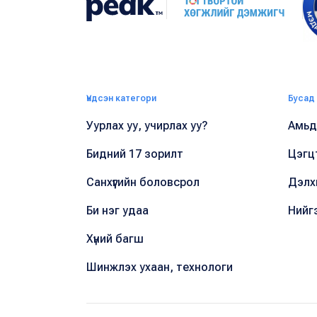
Үндсэн категори
Бусад
Уурлах уу, учирлах уу?
Амьдр
Бидний 17 зорилт
Цэгц
Санхүүгийн боловсрол
Дэлх
Би нэг удаа
Нийг
Хүний багш
Шинжлэх ухаан, технологи