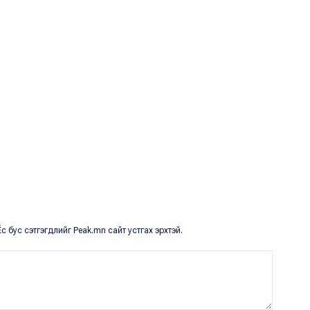
с бус сэтгэгдлийг Peak.mn сайт устгах эрхтэй.