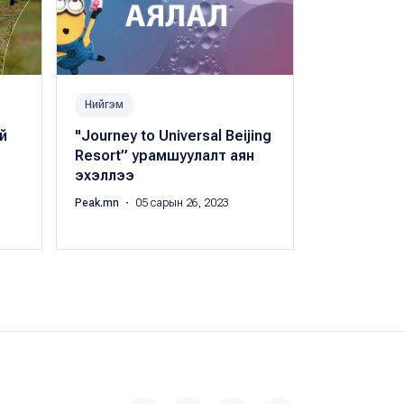
Нийгэм
Нийгэм
й
"Journey to Universal Beijing
Голомт ба
Resort” урамшуулалт аян
MONGOLIA 
эхэллээ
тэмцээний
тэтгэгчээ
Peak.mn
・ 05 сарын 26, 2023
Peak.mn
・ 06 