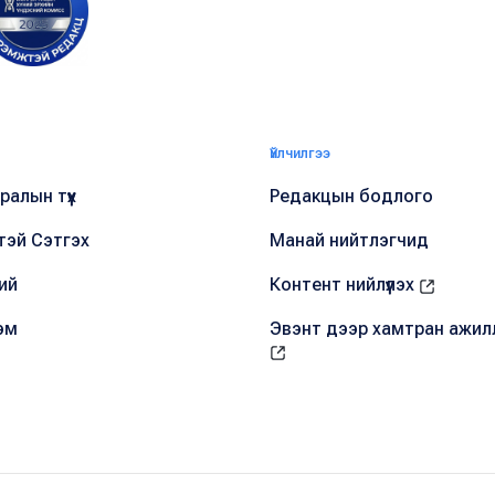
Үйлчилгээ
алын түүх
Редакцын бодлого
тэй Сэтгэх
Манай нийтлэгчид
ий
Контент нийлүүлэх
эм
Эвэнт дээр хамтран ажил