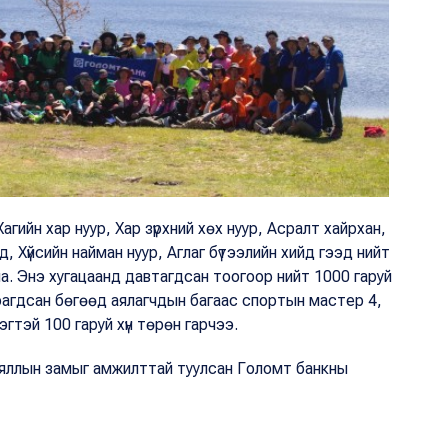
агийн хар нуур, Хар зүрхний хөх нуур, Асралт хайрхан,
д, Хүйсийн найман нуур, Аглаг бүтээлийн хийд гээд нийт
а. Энэ хугацаанд давтагдсан тоогоор нийт 1000 гаруй
рагдсан бөгөөд аялагчдын багаас спортын мастер 4,
тэй 100 гаруй хүн төрөн гарчээ.
аяллын замыг амжилттай туулсан Голомт банкны