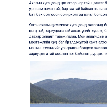
Аяллын хугацаанд цаг агаар нартай цэлмэг б
үүдэн зам намагтай, бартаатай байсан нь ая
бат бэх болгосон сонирхолтой аялал болсон
Явган аяллын үргэлжлэх хугацаанд аялагчид б
цэгцтэй, хариуцлагатай алхах үүргийг хүлээж, 
давхар хяналт тавьж явлаа. Мөн аялагчдын аю
мэргэжлийн хүмүүс баг бүрэлдэхүүнтэй хамт ал
машин, техникийг урьдчилан бэлдэж ажиллас
хариуцлагатай соёлын нэг байсныг дурдах нь 