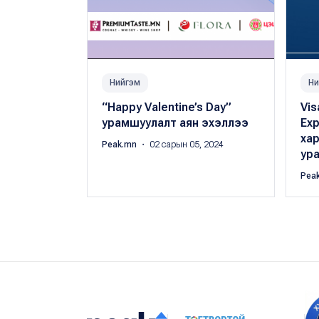
Нийгэм
Ни
“Happy Valentine’s Day”
Vis
урамшуулалт аян эхэллээ
Ex
ха
Peak.mn
・ 02 сарын 05, 2024
ур
Pea