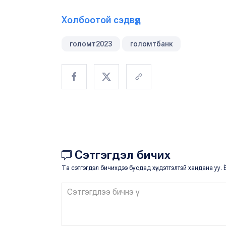
Холбоотой сэдвүүд
голомт2023
голомтбанк
Сэтгэгдэл бичих
Та сэтгэгдэл бичихдээ бусдад хүндэтгэлтэй хандана уу. Ё