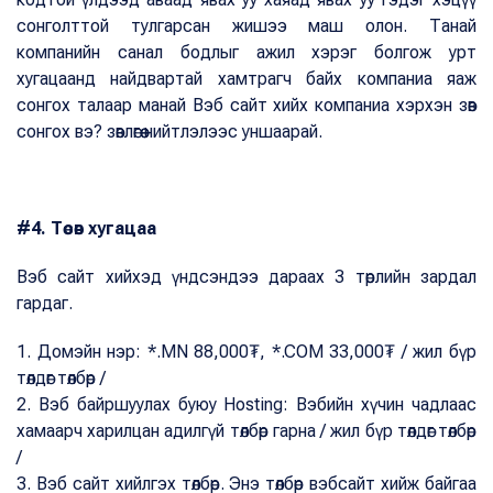
сонголттой тулгарсан жишээ маш олон. Танай
компанийн санал бодлыг ажил хэрэг болгож урт
хугацаанд найдвартай хамтрагч байх компаниа яаж
сонгох талаар манай Вэб сайт хийх компаниа хэрхэн зөв
сонгох вэ? зөвлөгөө нийтлэлээс уншаарай.
#4. Төсөв хугацаа
Вэб сайт хийхэд үндсэндээ дараах 3 төрлийн зардал
гардаг.
1. Домэйн нэр: *.MN 88,000₮, *.COM 33,000₮ / жил бүр
төлдөг төлбөр /
2. Вэб байршуулах буюу Hosting: Вэбийн хүчин чадлаас
хамаарч харилцан адилгүй төлбөр гарна / жил бүр төлдөг төлбөр
/
3. Вэб сайт хийлгэх төлбөр. Энэ төлбөр вэбсайт хийж байгаа