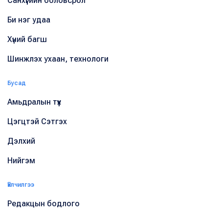
Санхүүгийн боловсрол
Би нэг удаа
Хүний багш
Шинжлэх ухаан, технологи
Бусад
Амьдралын түүх
Цэгцтэй Сэтгэх
Дэлхий
Нийгэм
Үйлчилгээ
Редакцын бодлого