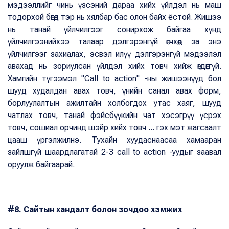
мэдээллийг чинь үзсэний дараа хийх үйлдэл нь маш
тодорхой бөгөөд тэр нь хялбар бас олон байх ёстой. Жишээ
нь танай үйлчилгээг сонирхож байгаа хүнд
үйлчилгээнийхээ талаар дэлгэрэнгүй өгчхөөд за энэ
үйлчилгээг захиалах, эсвэл илүү дэлгэрэнгүй мэдээлэл
авахад нь зориулсан үйлдэл хийх товч хийж өгдөггүй.
Хамгийн түгээмэл "Call to action" -ны жишээнүүд бол
шууд худалдан авах товч, үнийн санал авах форм,
борлуулалтын ажилтайн холбогдох утас хаяг, шууд
чатлах товч, танай фэйсбүүкийн чат хэсэгрүү үсрэх
товч, сошиал орчинд шэйр хийх товч ... гэх мэт жагсаалт
цааш үргэлжилнэ. Тухайн хуудаснаасаа хамааран
зайлшгүй шаардлагатай 2-3 call to action -уудыг заавал
оруулж байгаарай.
#8. Сайтын хандалт болон зочдоо хэмжих