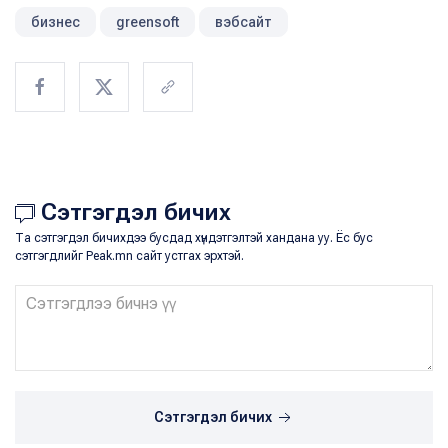
бизнес
greensoft
вэбсайт
Сэтгэгдэл бичих
Та сэтгэгдэл бичихдээ бусдад хүндэтгэлтэй хандана уу. Ёс бус
сэтгэгдлийг Peak.mn сайт устгах эрхтэй.
Сэтгэгдэл бичих