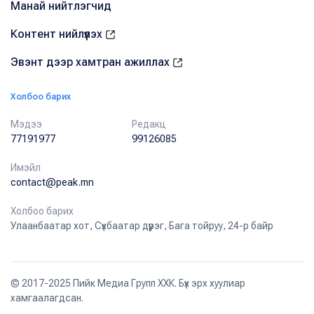
Манай нийтлэгчид
Контент нийлүүлэх
Эвэнт дээр хамтран ажиллах
Холбоо барих
Мэдээ
Редакц
77191977
99126085
Имэйл
contact@peak.mn
Холбоо барих
Улаанбаатар хот, Сүхбаатар дүүрэг, Бага тойруу, 24-р байр
© 2017-2025 Пийк Медиа Групп ХХК. Бүх эрх хуулиар
хамгаалагдсан.