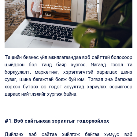
Та өөрийн бизнес үйл ажиллагаандаа вэб сайттай болохоор
шийдсэн бол танд баяр хүргэе. Яагаад гэвэл та
борлуулалт, маркетинг, хэрэглэгчтэй харилцах шинэ
суваг, шинэ багажтай болж буй юм. Тэгвэл энэ багажаа
хэрхэн бүтээх вэ гэдэг асуултад хариулах зорилгоор
дараах нийтлэлийг хүргэж байна.
#1. Вэб сайтынхаа зорилгыг тодорхойлох
Дийлэнх вэб сайтаа хийлгэж байгаа хүмүүс вэб