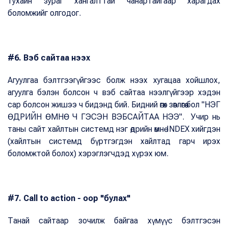
тухайн зураг хангалттай чанартайгаар харагдах
боломжийг олгодог.
#6. Вэб сайтаа нээх
Агуулгаа бэлтгээгүйгээс болж нээх хугацаа хойшлох,
агуулга бэлэн болсон ч вэб сайтаа нээлгүйгээр хэдэн
сар болсон жишээ ч бидэнд бий. Бидний өгөх зөвлөгөө бол "НЭГ
ӨДРИЙН ӨМНӨ Ч ГЭСЭН ВЭБСАЙТАА НЭЭ". Учир нь
таны сайт хайлтын системд нэг өдрийн өмнө INDEX хийгдэн
(хайлтын системд бүртгэгдэн хайлтад гарч ирэх
боломжтой болох) хэрэглэгчдэд хүрэх юм.
#7. Call to action - оор "булах"
Танай сайтаар зочилж байгаа хүмүүс бэлтгэсэн