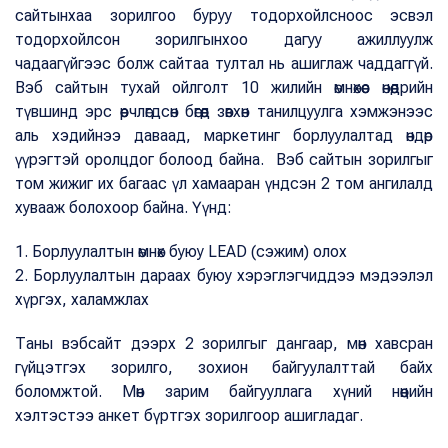
сайтынхаа зорилгоо буруу тодорхойлсноос эсвэл
тодорхойлсон зорилгынхоо дагуу ажиллуулж
чадаагүйгээс болж сайтаа тултал нь ашиглаж чаддаггүй.
Вэб сайтын тухай ойлголт 10 жилийн өмнөхөөс өнөөдрийн
түвшинд эрс өөрчлөгдсөн бөгөөд зөвхөн танилцуулга хэмжэнээс
аль хэдийнээ даваад, маркетинг борлуулалтад өндөр
үүрэгтэй оролцдог болоод байна. Вэб сайтын зорилгыг
том жижиг их багаас үл хамааран үндсэн 2 том ангилалд
хувааж болохоор байна. Үүнд:
1. Борлуулалтын өмнөх буюу LEAD (сэжим) олох
2. Борлуулалтын дараах буюу хэрэглэгчиддээ мэдээлэл
хүргэх, халамжлах
Таны вэбсайт дээрх 2 зорилгыг дангаар, мөн хавсран
гүйцэтгэх зорилго, зохион байгуулалттай байх
боломжтой. Мөн зарим байгууллага хүний нөөцийн
хэлтэстээ анкет бүртгэх зорилгоор ашигладаг.