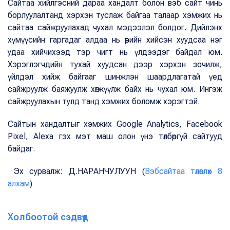
Сайтаа хийлгэсний дараа хандалт болон вэб сайт чинь
борлуулалтанд хэрхэн туслаж байгаа талаар хэмжих нь
сайтаа сайжруулахад чухал мэдээлэл болдог. Дийлэнх
хүмүүсийн гаргадаг алдаа нь өөрийн хийсэн хуудсаа нэг
удаа хийчихээд тэр чигт нь үлдээдэг байдал юм.
Хэрэглэгчдийн тухай хуудсан дээр хэрхэн зочилж,
үйлдэл хийж байгааг шинжлэн шаардлагатай үед
сайжруулж баяжуулж хөгжүүлж байх нь чухал юм. Ингэж
сайжруулахын тулд танд хэмжих боломж хэрэгтэй.
Сайтын хандалтыг хэмжих Google Analytics, Facebook
Pixel, Alexa гэх мэт маш олон үнэ төлбөргүй сайтууд
байдаг.
Эх сурвалж: Д.НАРАНЧУЛУУН (
Вэбсайтаа төлөвлөх 8
алхам
)
Холбоотой сэдвүүд