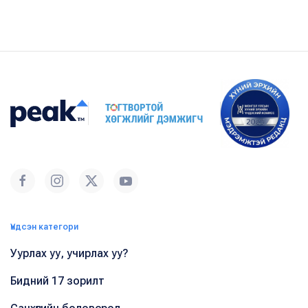
Үндсэн категори
Уурлах уу, учирлах уу?
Бидний 17 зорилт