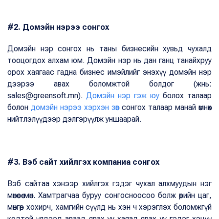
#2. Домэйн нэрээ сонгох
Домэйн нэр сонгох нь таны бизнесийн хувьд чухалд
тооцогдох алхам юм. Домэйн нэр нь дан ганц танайхруу
орох хаягаас гадна бизнес имэйлийг энэхүү домэйн нэр
дээрээ авах боломжтой болдог (жнь:
sales@greensoft.mn).
Домэйн нэр гэж юу
болох талаар
болон
домэйн нэрээ хэрхэн зөв
сонгох талаар манай өмнөх
нийтлэлүүдээр дэлгэрүүлж уншаарай.
#3. Вэб сайт хийлгэх компаниа сонгох
Вэб сайтаа хэнээр хийлгэх гэдэг чухал алхмуудын нэг
мөнөөсөө мөн. Хамтрагчаа буруу сонгосноосоо болж өөрийн цаг,
мөнгөөр хохирч, хамгийн сүүлд нь хэн ч хэрэглэх боломжгүй
кодтой үлдээд аваад явах уу хаяад явах уу гэдэг хэцүү