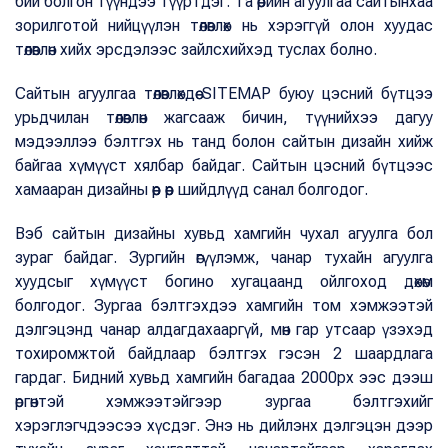
бий болгон түүндээ түүртдэг. Та өөрийн агуулгаа сайтынхаа
зорилготой нийцүүлэн төлөвлөх нь хэрэггүй олон хуудас
төлөвлөн хийх эрсдэлээс зайлсхийхэд туслах болно.
Сайтын агуулгаа төлөвлөхдөө SITEMAP буюу цэсний бүтцээ
урьдчилан төлөвлөн жагсааж бичин, түүнийхээ дагуу
мэдээллээ бэлтгэх нь танд болон сайтын дизайн хийж
байгаа хүмүүст хялбар байдаг. Сайтын цэсний бүтцээс
хамааран дизайны өөр өөр шийдлүүд санал болгодог.
Вэб сайтын дизайны хувьд хамгийн чухал агуулга бол
зураг байдаг. Зургийн өгүүлэмж, чанар тухайн агуулга
хуудсыг хүмүүст богино хугацаанд ойлгоход дөхөм
болгодог. Зургаа бэлтгэхдээ хамгийн том хэмжээтэй
дэлгэцэнд чанар алдагдахааргүй, мөн гар утсаар үзэхэд
тохиромжтой байдлаар бэлтгэх гэсэн 2 шаардлага
гардаг. Бидний хувьд хамгийн багадаа 2000px ээс дээш
өргөнтэй хэмжээтэйгээр зургаа бэлтгэхийг
хэрэглэгчдээсээ хүсдэг. Энэ нь дийлэнх дэлгэцэн дээр