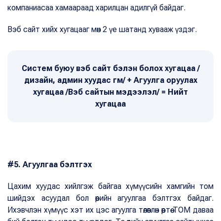
компаниасаа хамаараад харилцан адилгүй байдаг.
Вэб сайт хийх хугацааг мөн 2 үе шатанд хувааж үздэг.
Систем буюу вэб сайт бэлэн болох хугацаа /
дизайн, админ хуудас гм/ + Агуулга оруулах
хугацаа /Вэб сайтын мэдээлэл/ = Нийт
хугацаа
#5. Агуулгаа бэлтгэх
Цахим хуудас хийлгэж байгаа хүмүүсийн хамгийн том
шийдэх асуудал бол өөрийн агуулгаа бэлтгэх байдаг.
Ихэвчлэн хүмүүс хэт их цэс агуулга төлөвлөн өөртөө ТОМ даваа