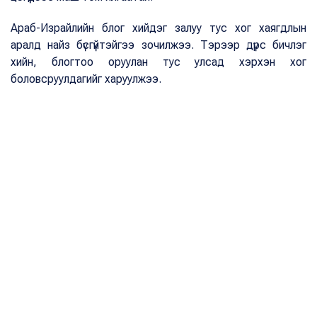
Араб-Израйлийн блог хийдэг залуу тус хог хаягдлын
аралд найз бүсгүйтэйгээ зочилжээ. Тэрээр дүрс бичлэг
хийн, блогтоо оруулан тус улсад хэрхэн хог
боловсруулдагийг харуулжээ.