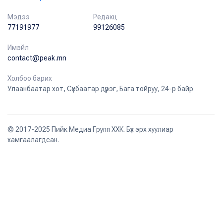
Мэдээ
Редакц
77191977
99126085
Имэйл
contact@peak.mn
Холбоо барих
Улаанбаатар хот, Сүхбаатар дүүрэг, Бага тойруу, 24-р байр
© 2017-2025 Пийк Медиа Групп ХХК. Бүх эрх хуулиар
хамгаалагдсан.