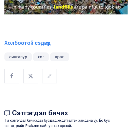
Холбоотой сэдвүүд
сингапур
хог
арал
Сэтгэгдэл бичих
Та сэтгэгдэл бичихдээ бусдад хүндэтгэлтэй хандана уу. Ёс бус
сэтгэгдлийг Peak.mn сайт устгах эрхтэй.