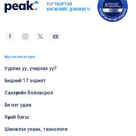
Үндсэн категори
Уурлах уу, учирлах уу?
Бидний 17 зорилт
Санхүүгийн боловсрол
Би нэг удаа
Хүний багш
Шинжлэх ухаан, технологи