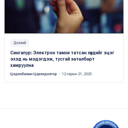
Дэлхий
Сингапур: Электрон тамхи татсан хүүхдийг эцэг
эхэд нь мэдэгдэж, тусгай хөтөлбөрт
хамруулна
Цэдэнбалын Цэрэндолгор
・ 12 сарын 21, 2023