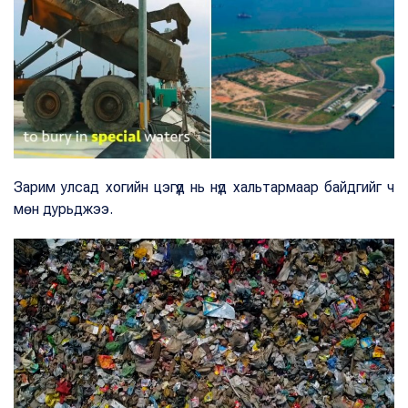
Зарим улсад хогийн цэгүүд нь нүд хальтармаар байдгийг ч
мөн дурьджээ.