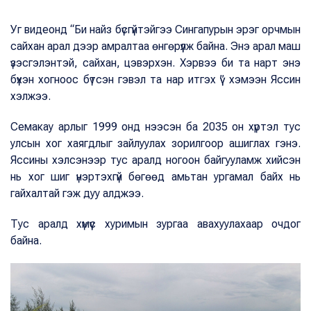
Уг видеонд “Би найз бүсгүйтэйгээ Сингапурын эрэг орчмын
сайхан арал дээр амралтаа өнгөрүүлж байна. Энэ арал маш
үзэсгэлэнтэй, сайхан, цэвэрхэн. Хэрвээ би та нарт энэ
бүхэн хогноос бүтсэн гэвэл та нар итгэх үү” хэмээн Яссин
хэлжээ.
Семакау арлыг 1999 онд нээсэн ба 2035 он хүртэл тус
улсын хог хаягдлыг зайлуулах зорилгоор ашиглах гэнэ.
Яссины хэлсэнээр тус аралд ногоон байгууламж хийсэн
нь хог шиг үнэртэхгүй бөгөөд амьтан ургамал байх нь
гайхалтай гэж дуу алджээ.
Тус аралд хүмүүс хуримын зургаа авахуулахаар очдог
байна.