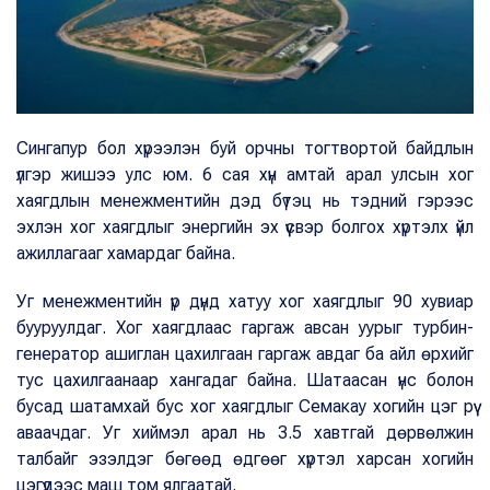
Сингапур бол хүрээлэн буй орчны тогтвортой байдлын
үлгэр жишээ улс юм. 6 сая хүн амтай арал улсын хог
хаягдлын менежментийн дэд бүтэц нь тэдний гэрээс
эхлэн хог хаягдлыг энергийн эх үүсвэр болгох хүртэлх үйл
ажиллагааг хамардаг байна.
Уг менежментийн үр дүнд хатуу хог хаягдлыг 90 хувиар
бууруулдаг. Хог хаягдлаас гаргаж авсан уурыг турбин-
генератор ашиглан цахилгаан гаргаж авдаг ба айл өрхийг
тус цахилгаанаар хангадаг байна. Шатаасан үнс болон
бусад шатамхай бус хог хаягдлыг Семакау хогийн цэг рүү
аваачдаг. Уг хиймэл арал нь 3.5 хавтгай дөрвөлжин
талбайг эзэлдэг бөгөөд өдгөөг хүртэл харсан хогийн
цэгүүдээс маш том ялгаатай.