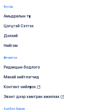
Бусад
Амьдралын түүх
Цэгцтэй Сэтгэх
Дэлхий
Нийгэм
Үйлчилгээ
Редакцын бодлого
Манай нийтлэгчид
Контент нийлүүлэх
Эвэнт дээр хамтран ажиллах
Холбоо барих