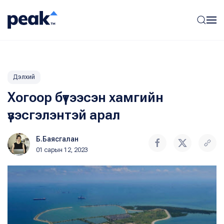
Дэлхий
Хогоор бүтээсэн хамгийн
үзэсгэлэнтэй арал
Б.Баясгалан
01 сарын 12, 2023