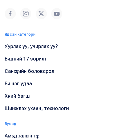
Үндсэн категори
Уурлах уу, учирлах уу?
Бидний 17 зорилт
Санхүүгийн боловсрол
Би нэг удаа
Хүний багш
Шинжлэх ухаан, технологи
Бусад
Амьдралын түүх