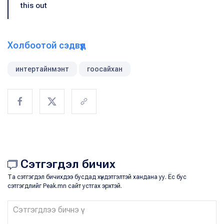
this out
Холбоотой сэдвүүд
интертайнмэнт
гоосайхан
Сэтгэгдэл бичих
Та сэтгэгдэл бичихдээ бусдад хүндэтгэлтэй хандана уу. Ёс бус
сэтгэгдлийг Peak.mn сайт устгах эрхтэй.