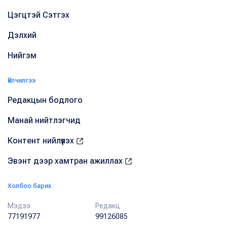
Цэгцтэй Сэтгэх
Дэлхий
Нийгэм
Үйлчилгээ
Редакцын бодлого
Манай нийтлэгчид
Контент нийлүүлэх
Эвэнт дээр хамтран ажиллах
Холбоо барих
Мэдээ
Редакц
77191977
99126085