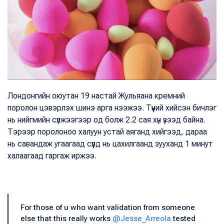
Лондонгийн оюутан 19 настай Жульяана кремний
поролон цэвэрлэх шинэ арга нээжээ. Түүний хийсэн бичлэг
нь нийгмийн сүлжээгээр од болж 2.2 сая хүн үзээд байна.
Тэрээр поролоноо халуун устай аяганд хийгээд, дараа
нь савандаж угаагаад сүүлд нь цахилгаанд зууханд 1 минут
халаагаад гаргаж иржээ.
For those of u who want validation from someone
else that this really works
@Jesse_Arreola
tested