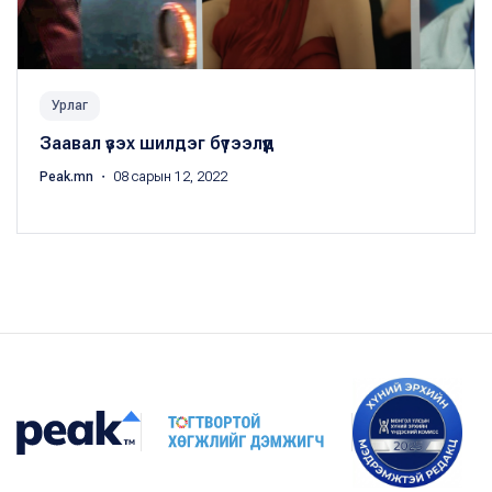
Урлаг
Заавал үзэх шилдэг бүтээлүүд
Peak.mn
・ 08 сарын 12, 2022