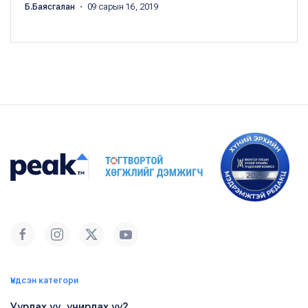
Б.Баясгалан
・ 09 сарын 16, 2019
Үндсэн категори
Уурлах уу, учирлах уу?