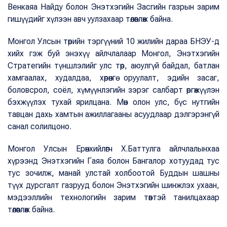
Венкаяа Найду болон Энэтхэгийн Засгийн газрын зарим
гишүүдийг хүлээн авч уулзахаар төлөвлөж байна.
Монгол Улсын төрийн тэргүүний 10 жилийн дараа БНЭУ-д
хийх гэж буй энэхүү айлчлалаар Монгол, Энэтхэгийн
Стратегийн түншлэлийг улс төр, аюулгүй байдал, батлан
хамгаалах, худалдаа, хөрөнгө оруулалт, эдийн засаг,
боловсрол, соёл, хүмүүнлэгийн зэрэг салбарт өргөжүүлэн
бэхжүүлэх тухай ярилцана. Мөн олон улс, бүс нутгийн
тавцан дахь хамтын ажиллагааны асуудлаар дэлгэрэнгүй
санал солилцоно.
Монгол Улсын Ерөнхийлөгч Х.Баттулга айлчлалынхаа
хүрээнд Энэтхэгийн Гаяа болон Бангалор хотуудад тус
тус зочилж, манай улстай холбоотой Буддын шашны
түүх дурсгалт газрууд болон Энэтхэгийн шинжлэх ухаан,
мэдээллийн технологийн зарим төвтэй танилцахаар
төлөвлөж байна.