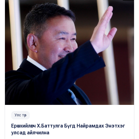
Улс төр
Ерөнхийлөгч Х.Баттулга Бүгд Найрамдах Энэтхэг
улсад айлчилна