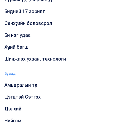
Бидний 17 зорилт
Санхүүгийн боловсрол
Би нэг удаа
Хүний багш
Шинжлэх ухаан, технологи
Бусад
Амьдралын түүх
Цэгцтэй Сэтгэх
Дэлхий
Нийгэм