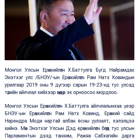
Монгол Улсын Ерөнхийлөгч Х.Баттулга Бүгд Найрамдах
Энэтхэг улс /БНЭУ/-ын Ерөнхийлөгч Рам Натх Ковиндын
урилгаар 2019 оны 9 дүгээр сарын 19-23-нд тус улсад
төрийн айлчлал хийхээр өнөөдөр эх орноосоо мордлоо.
Монгол Улсын Ерөнхийлөгч Х.Баттулга айлчлалынхаа үеэр
БНЭУ-ын Ерөнхийлөгч Рам Натх Ковинд, Ерөнхий сайд
Нарендра Моди нартай албан ёсны уулзалт, хэлэлцээ
хийнэ. Мөн Энэтхэг Улсын Дэд ерөнхийлөгч бөгөөд тус улсын
Парламентын дээд танхим, Ражяа Сабхагийн дарга