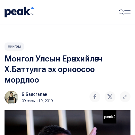
Нийгэм
Монгол Улсын Ерөнхийлөгч
Х.Баттулга эх орноосоо
мордлоо
Б.Баясгалан
09 сарын 19, 2019