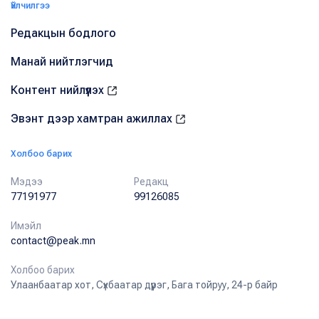
Үйлчилгээ
Редакцын бодлого
Манай нийтлэгчид
Контент нийлүүлэх
Эвэнт дээр хамтран ажиллах
Холбоо барих
Мэдээ
Редакц
77191977
99126085
Имэйл
contact@peak.mn
Холбоо барих
Улаанбаатар хот, Сүхбаатар дүүрэг, Бага тойруу, 24-р байр