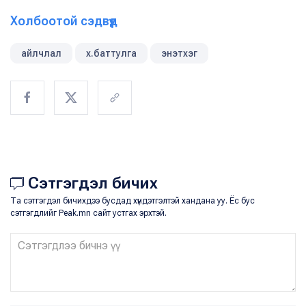
Холбоотой сэдвүүд
айлчлал
х.баттулга
энэтхэг
Сэтгэгдэл бичих
Та сэтгэгдэл бичихдээ бусдад хүндэтгэлтэй хандана уу. Ёс бус
сэтгэгдлийг Peak.mn сайт устгах эрхтэй.