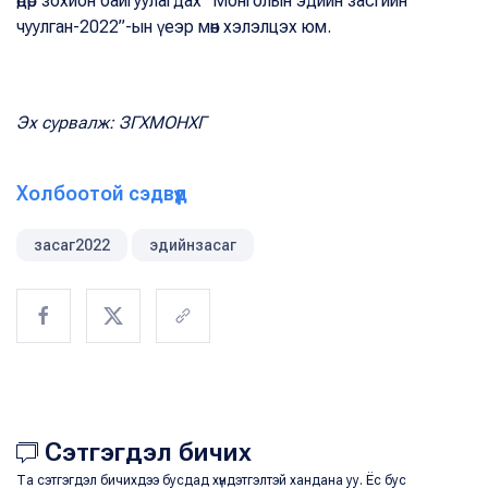
өдөр зохион байгуулагдах “Монголын эдийн засгийн
чуулган-2022”-ын үеэр мөн хэлэлцэх юм.
Эх сурвалж: ЗГХМОНХГ
Холбоотой сэдвүүд
засаг2022
эдийнзасаг
Сэтгэгдэл бичих
Та сэтгэгдэл бичихдээ бусдад хүндэтгэлтэй хандана уу. Ёс бус