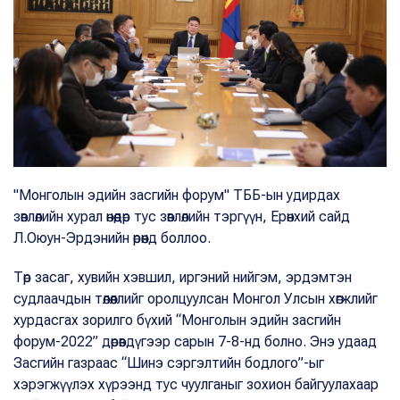
"Монголын эдийн засгийн форум" ТББ-ын удирдах
зөвлөлийн хурал өнөөдөр тус зөвлөлийн тэргүүн, Ерөнхий сайд
Л.Оюун-Эрдэнийн өрөөнд боллоо.
Төр засаг, хувийн хэвшил, иргэний нийгэм, эрдэмтэн
судлаачдын төлөөллийг оролцуулсан Монгол Улсын хөгжлийг
хурдасгах зорилго бүхий “Монголын эдийн засгийн
форум-2022” дөрөвдүгээр сарын 7-8-нд болно. Энэ удаад
Засгийн газраас “Шинэ сэргэлтийн бодлого”-ыг
хэрэгжүүлэх хүрээнд тус чуулганыг зохион байгуулахаар