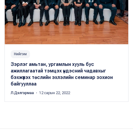
Нийгэм
Зэрлэг амьтан, ургамлын хууль бус
ажиллагаатай тэмцэх үндэсний чадавхыг
бэхжүүлэх төслийн эхлэлийн семинар зохион
байгууллаа
Л.Дэлгэрмаа
・ 12 сарын 22, 2022