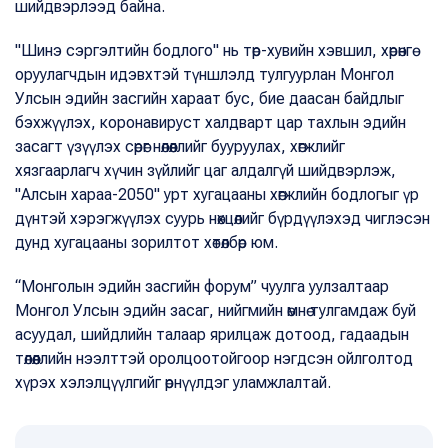
шийдвэрлээд байна.
"Шинэ сэргэлтийн бодлого" нь төр-хувийн хэвшил, хөрөнгө
оруулагчдын идэвхтэй түншлэлд тулгуурлан Монгол
Улсын эдийн засгийн харaат бус, бие даасан байдлыг
бэхжүүлэх, коронавируст халдварт цар тахлын эдийн
засагт үзүүлэх сөрөг нөлөөллийг бууруулах, хөгжлийг
хязгаарлагч хүчин зүйлийг цаг алдалгүй шийдвэрлэж,
"Алсын хараа-2050" урт хугацааны хөгжлийн бодлогыг үр
дүнтэй хэрэгжүүлэх суурь нөхцөлийг бүрдүүлэхэд чиглэсэн
дунд хугацааны зорилтот хөтөлбөр юм.
“Монголын эдийн засгийн форум” чуулга уулзалтаар
Монгол Улсын эдийн засаг, нийгмийн өмнө тулгамдаж буй
асуудал, шийдлийн талаар ярилцаж дотоод, гадаадын
төлөөллийн нээлттэй оролцоотойгоор нэгдсэн ойлголтод
хүрэх хэлэлцүүлгийг өрнүүлдэг уламжлалтай.