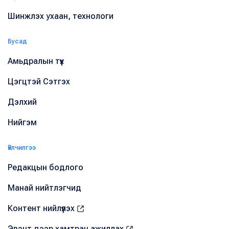
Шинжлэх ухаан, технологи
Бусад
Амьдралын түүх
Цэгцтэй Сэтгэх
Дэлхий
Нийгэм
Үйлчилгээ
Редакцын бодлого
Манай нийтлэгчид
Контент нийлүүлэх
Эвэнт дээр хамтран ажиллах