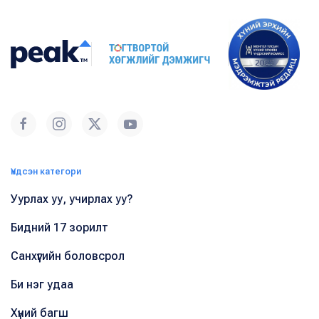
Үндсэн категори
Уурлах уу, учирлах уу?
Бидний 17 зорилт
Санхүүгийн боловсрол
Би нэг удаа
Хүний багш