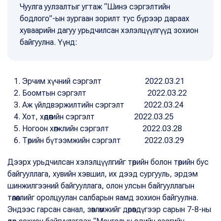
Чуулга уулзалтыг угтаж “Шинэ сэргэлтийн
бодлого”-ын зургаан зорилт тус бүрээр дараах
хуваарийн дагуу урьдчилсан хэлэлцүүлгүүд зохион
байгуулна. Үүнд:
Эрчим хүчний сэргэлт 2022.03.21
Боомтын сэргэлт 2022.03.22
Аж үйлдвэржилтийн сэргэлт 2022.03.24
Хот, хөдөөгийн сэргэлт 2022.03.25
Ногоон хөгжлийн сэргэлт 2022.03.28
Төрийн бүтээмжийн сэргэлт 2022.03.29
Дээрх урьдчилсан хэлэлцүүлгийг төрийн болон төрийн бус
байгууллага, хувийн хэвшил, их дээд сургууль, эрдэм
шинжилгээний байгууллага, олон улсын байгууллагын
төлөөллийг оролцуулан салбарын яамд зохион байгуулна.
Эндээс гарсан санал, зөвлөмжийг дөрөвдүгээр сарын 7-8-ны