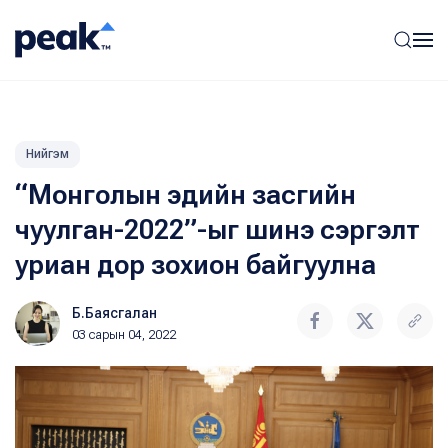
Нийгэм
“Монголын эдийн засгийн
чуулган-2022”-ыг шинэ сэргэлт
уриан дор зохион байгуулна
Б.Баясгалан
03 сарын 04, 2022