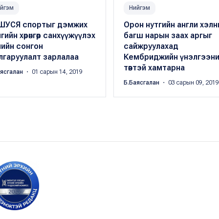
йгэм
Нийгэм
ШУСЯ спортыг дэмжих
Орон нутгийн англи хэлн
гийн хөрөнгөөр санхүүжүүлэх
багш нарын заах аргыг
лийн сонгон
сайжруулахад
лгаруулалт зарлалаа
Кембриджийн үнэлгээн
төвтэй хамтарна
аясгалан
・ 01 сарын 14, 2019
Б.Баясгалан
・ 03 сарын 09, 2019