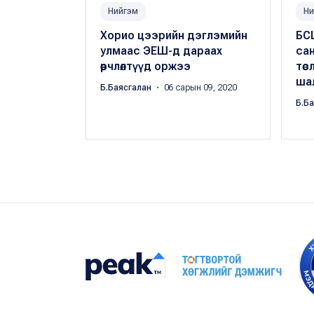
Нийгэм
Ни
Хорио цээрийн дэглэмийн
БС
улмаас ЭЕШ-д дараах
сан
өөрчлөлтүүд оржээ
төс
ша
Б.Баясгалан
・ 06 сарын 09, 2020
Б.Б