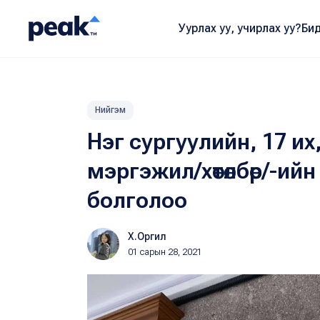
Уурлах уу, учирлах уу?
Бид
Нийгэм
Нэг сургуулийн, 17 их
мэргэжил/хөтөлбөр/-ийн
болголоо
Х.Оргил
01 сарын 28, 2021