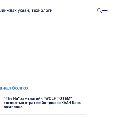
Шинжлэх ухаан, технологи
анал болгох
“The Hu" хамтлагийн “WOLF TOTEM”
тоглолтын стратегийн түншээр ХААН Банк
ажиллана