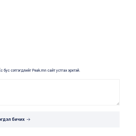
с бус сэтгэгдлийг Peak.mn сайт устгах эрхтэй.
эгдэл бичих