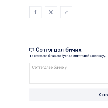
Сэтгэгдэл бичих
Та сэтгэгдэл бичихдээ бусдад хүндэтгэлтэй хандана уу. Ё
Сэтг