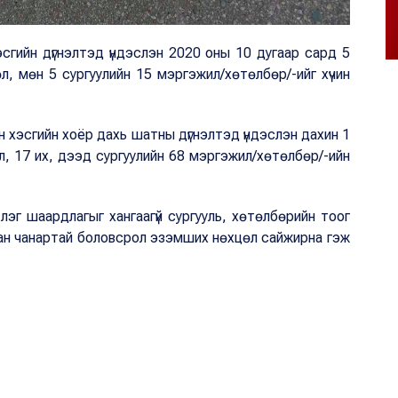
гийн дүгнэлтэд үндэслэн 2020 оны 10 дугаар сард 5
л, мөн 5 сургуулийн 15 мэргэжил/хөтөлбөр/-ийг хүчин
 хэсгийн хоёр дахь шатны дүгнэлтэд үндэслэн дахин 1
л, 17 их, дээд сургуулийн 68 мэргэжил/хөтөлбөр/-ийн
эг шаардлагыг хангаагүй сургууль, хөтөлбөрийн тоог
ан чанартай боловсрол эзэмших нөхцөл сайжирна гэж