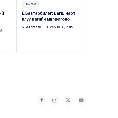
Нийгэм
Нийгэм
ий
Ё.Баатарбилэг: Багш нарт
Ё.Баатарби
илүү цагийн мөнгө олгоно
хэвлэх нэг 
төсөвлөөгүй
Б.Баясгалан
・ 03 сарын 06, 2019
ий
Б.Баясгалан
・