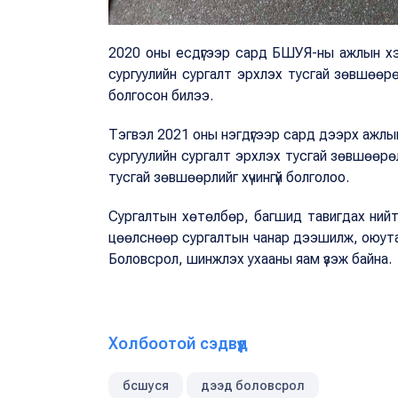
2020 оны есдүгээр сард БШУЯ-ны ажлын хэс
сургуулийн сургалт эрхлэх тусгай зөвшөөрө
болгосон билээ.
Тэгвэл 2021 оны нэгдүгээр сард дээрх ажлын
сургуулийн сургалт эрхлэх тусгай зөвшөөрө
тусгай зөвшөөрлийг хүчингүй болголоо.
Сургалтын хөтөлбөр, багшид тавигдах нийтл
цөөлснөөр сургалтын чанар дээшилж, оюут
Боловсрол, шинжлэх ухааны яам үзэж байна.
Холбоотой сэдвүүд
бсшуся
дээд боловсрол