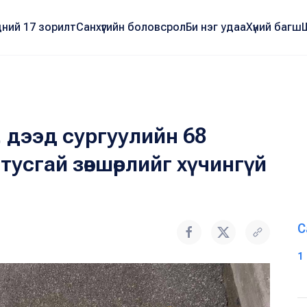
ний 17 зорилт
Санхүүгийн боловсрол
Би нэг удаа
Хүний багш
, дээд сургуулийн 68
 тусгай зөвшөөрлийг хүчингүй
С
1