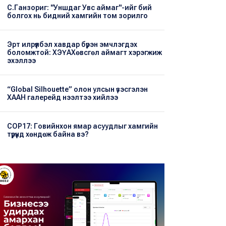
С.Ганзориг: "Уншдаг Увс аймаг"-ийг бий
болгох нь бидний хамгийн том зорилго
Эрт илрүүлбэл хавдар бүрэн эмчлэгдэх
боломжтой: ХЭҮА​Хөвсгөл аймагт хэрэгжиж
эхэллээ
“Global Silhouette” олон улсын үзэсгэлэн
ХААН галерейд нээлтээ хийлээ
COP17: Говийнхон ямар асуудлыг хамгийн
түрүүнд хөндөж байна вэ?