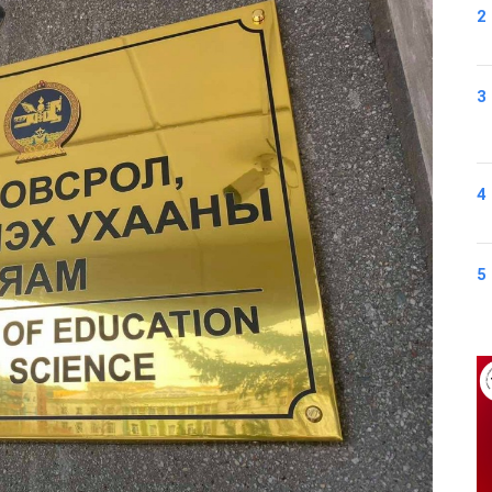
2
3
4
5