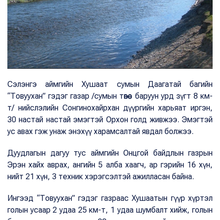
Сэлэнгэ аймгийн Хушаат сумын Даагатай багийн
“Товуухан” гэдэг газар /сумын төвөөс баруун урд зүгт 8 км-
т/ нийслэлийн Сонгинохайрхан дүүргийн харьяат иргэн,
30 настай настай эмэгтэй Орхон голд живжээ. Эмэгтэй
ус авах гэж унаж энэхүү харамсалтай явдал болжээ.
Дуудлагын дагуу тус аймгийн Онцгой байдлын газрын
Эрэн хайх аврах, ангийн 5 алба хаагч, ар гэрийн 16 хүн,
нийт 21 хүн, 3 техник хэрэгсэлтэй ажилласан байна.
Ингээд “Товуухан” гэдэг газраас Хушаатын гүүр хүртэл
голын усаар 2 удаа 25 км-т, 1 удаа шумбалт хийж, голын