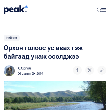
Нийгэм
Орхон голоос ус авах гэж
байгаад унаж осолджээ
Х.Оргил
06 сарын 29, 2019