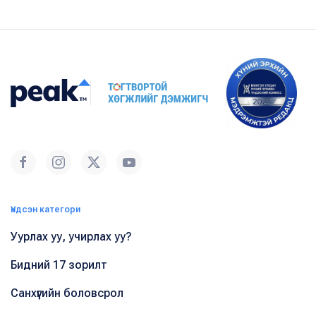
Үндсэн категори
Уурлах уу, учирлах уу?
Бидний 17 зорилт
Санхүүгийн боловсрол