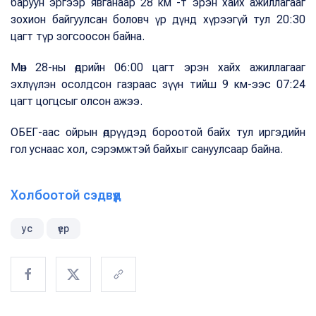
баруун эргээр явганаар 28 км -т эрэн хайх ажиллагааг
зохион байгуулсан боловч үр дүнд хүрээгүй тул 20:30
цагт түр зогсоосон байна.
Мөн 28-ны өдрийн 06:00 цагт эрэн хайх ажиллагааг
эхлүүлэн осолдсон газраас зүүн тийш 9 км-ээс 07:24
цагт цогцсыг олсон ажээ.
ОБЕГ-аас ойрын өдрүүдэд бороотой байх тул иргэдийн
гол уснаас хол, сэрэмжтэй байхыг сануулсаар байна.
Холбоотой сэдвүүд
ус
үер