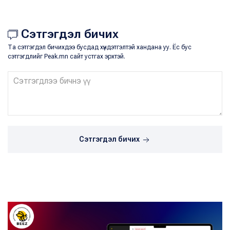
Сэтгэгдэл бичих
Та сэтгэгдэл бичихдээ бусдад хүндэтгэлтэй хандана уу. Ёс бус
сэтгэгдлийг Peak.mn сайт устгах эрхтэй.
Сэтгэгдэл бичих