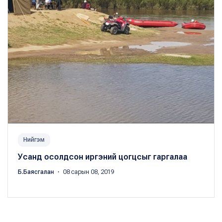
Нийгэм
Усанд осолдсон иргэний цогцсыг гаргалаа
Б.Баясгалан
・ 08 сарын 08, 2019