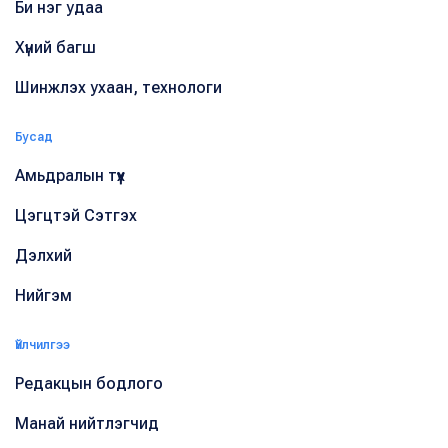
Би нэг удаа
Хүний багш
Шинжлэх ухаан, технологи
Бусад
Амьдралын түүх
Цэгцтэй Сэтгэх
Дэлхий
Нийгэм
Үйлчилгээ
Редакцын бодлого
Манай нийтлэгчид