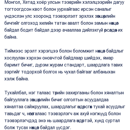
Монгол, Хятад хоёр улсын тээврийн хэлэлцээрийн дагуу
тогтоогдсон квот болон уурхайгаас ирсэн саналыг
үндэслэн улс хооронд тээвэрлэлт эрхлэх зөвшөөрлийн
бичгийг олгоход хилийн татан авалт болон замын нөхцөл
байдал бодит байдал дээр ачааллаа дийлэхгүй өрсөлдөөн их
байна.
Тиймээс эрэлт хэрэгцээ болон боломжит нөхцөл байдлыг
хослуулан хэрхэн оновчтой байдлаар шийдэх, ямар
баримт бичиг, дүрэм журам стандарт, шаардлага тавих
зэргийг тодорхой болгох нь чухал байгааг албаныхан
хэлж байна.
Тухайлбал, нэг талаас төрийн захиргааны болон хяналтын
байгууллага зөвшөөрлийн бичиг олголтын асуудалдаа
хяналтаа сайжруулах, шаардлагыг өндөрсгөх тухай асуудлыг
тавьдаг ч, нөгөө талаас тээвэрлэгч аж ахуй нэгжүүд болон
тээвэрлэгчдэд энэ нь шаардлага өндөртэй, хүнд суртал
болж тусах нөхцөл байдал үүсдэг.