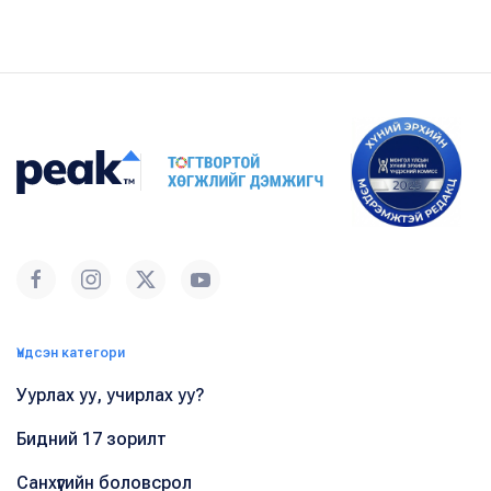
Үндсэн категори
Уурлах уу, учирлах уу?
Бидний 17 зорилт
Санхүүгийн боловсрол