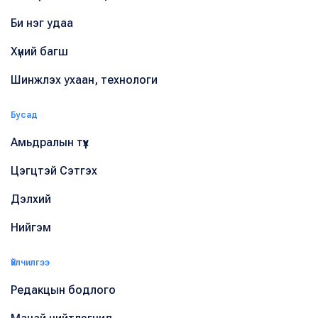
Би нэг удаа
Хүний багш
Шинжлэх ухаан, технологи
Бусад
Амьдралын түүх
Цэгцтэй Сэтгэх
Дэлхий
Нийгэм
Үйлчилгээ
Редакцын бодлого