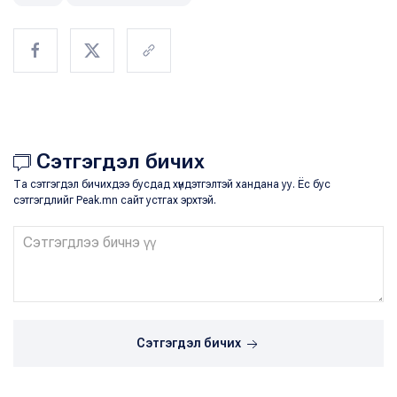
Сэтгэгдэл бичих
Та сэтгэгдэл бичихдээ бусдад хүндэтгэлтэй хандана уу. Ёс бус
сэтгэгдлийг Peak.mn сайт устгах эрхтэй.
Сэтгэгдэл бичих