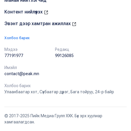
Манай нийтлэгчид
Контент нийлүүлэх
Эвэнт дээр хамтран ажиллах
Холбоо барих
Мэдээ
Редакц
77191977
99126085
Имэйл
contact@peak.mn
Холбоо барих
Улаанбаатар хот, Сүхбаатар дүүрэг, Бага тойруу, 24-р байр
© 2017-2025 Пийк Медиа Групп ХХК. Бүх эрх хуулиар
хамгаалагдсан.