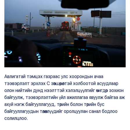
Авлигатай тэмцэх газраас улс хоорондын ачаа
тээвэрлэлт эрхлэх С зөвшөөрөлтэй холбоотой асуудлаар
олон нийтийн дунд нээлттэй хэлэлцүүлгийг өчигдөр зохион
байгуулж, тээвэрлэлтийн үйл ажиллагаа явуулж байгаа аж
ахуй нэгж байгууллагууд, төрийн болон төрийн бус
байгууллагуудын төлөөллүүдийг оролцуулан санал бодлоо
солилцлоо.