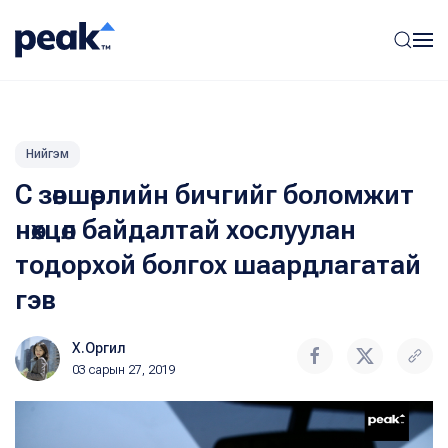
Нийгэм
С зөвшөөрлийн бичгийг боломжит
нөхцөл байдалтай хослуулан
тодорхой болгох шаардлагатай
гэв
Х.Оргил
03 сарын 27, 2019