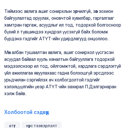
Тиймээс авлига ашиг сонирхлын зөрчилгүй, зөв зохион
байгуулалтад оруулах, оновчтой хувилбар, гаргалгааг
хамтран гаргаж, асуудлыг ил тод, тодорхой болгосноор
бүхий л түвшиндээ хүндрэл үүсэхгүй байх боломж
бүрдэнэ гэдгийг АТҮТ-ийн удирдлагууд онцоллоо.
Мөн албан тушаалтан авлига, ашиг сонирхол үүсгэсэн
асуудал байвал хууль хяналтын байгууллага тодорхой
мэдээлснээр ил тод, ойлгомжтой, хардлага сэрдлэггүй
үйл ажиллагаа явуулахаас гадна болзошгүй эрсдлээс
урьдчилан сэргийлэх ач холбогдолтой гэдгийг
хэлэлцүүлгийн үеэр АТҮТ-ийн захирал П.Дэлгэрнаран
хэлж байв.
Холбоотой сэдвүүд
атүт
нүүрс тээвэрлэлт