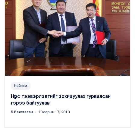
Нийгэм
Нүүрс тээвэрлэлтийг зохицуулах гурвалсан
гэрээ байгуулав
Б.Баясгалан
・ 10 сарын 17, 2018