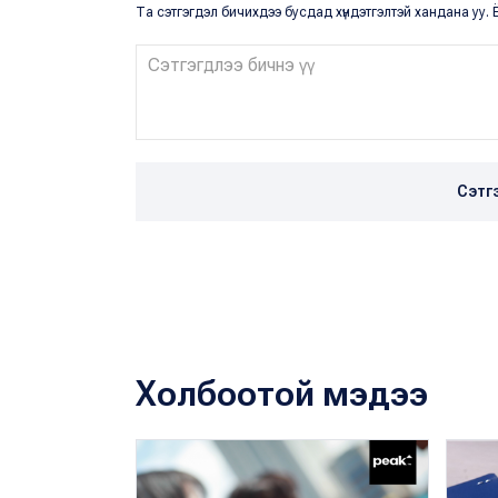
Та сэтгэгдэл бичихдээ бусдад хүндэтгэлтэй хандана уу. Ё
Сэтг
Холбоотой мэдээ