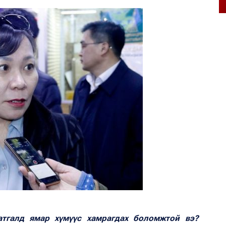
атгалд ямар хүмүүс хамрагдах боломжтой вэ?