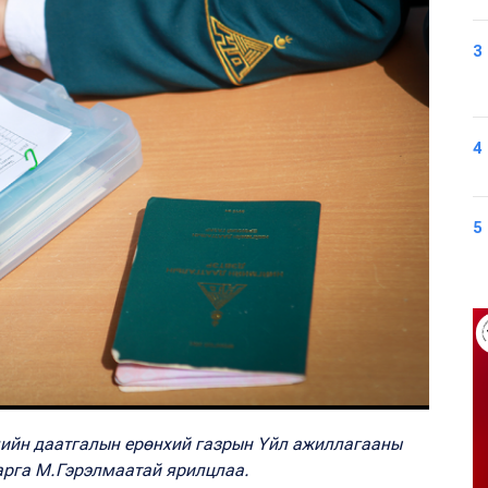
3
4
5
мийн даатгалын ерөнхий газрын Үйл ажиллагааны
арга М.Гэрэлмаатай ярилцлаа.