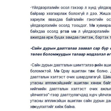
-Үйлдвэрлэлийн осол гэхээр л хүнд үйлдвэр
байраар хязгаарлаж болохгүй л дээ. Жишэ
хариулж явахдаа байгалийн гэнэтийн ос
үйлдвэрлэлийн осолд тооцдог. Мөн хувиара
байхдаа осолд өртвөл мөн л үйлдвэрлэлий
ажилдаа ирж буцах замдаа гэмтэж, бэртэх т
-Сайн дурын даатгалаа заавал сар бүр
төлөх боломжуудын талаар мэдээлэл өг
-Сайн дурын даатгалын шимтгэлээ өөрийн ашиг
боломжтой. Мөн Qpay ашиглан төлж болно.
даатгалын хэлтэст очих шаардлагагүй.
Шимт
утасны аппликэйшнийг ашиглан хянаж байгаа
нийгмийн даатгалын хэлтэст очих ажлыг 
үйлчилгээ”-гээр даатгуулагчдад хүрч үйлчлэ
утасны аппликэйшн ашиглан сайн дурын даа
хөгжүүлэлтийг хийж байна.