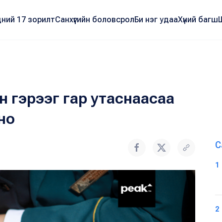
ний 17 зорилт
Санхүүгийн боловсрол
Би нэг удаа
Хүний багш
 гэрээг гар утаснаасаа
но
С
1
2