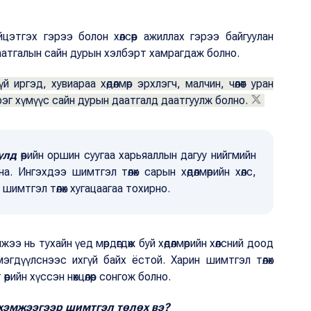
йцэтгэх гэрээ болон хөлсөөр ажиллах гэрээ байгуулан
аатгалын сайн дурын хэлбэрт хамрагдаж болно.
й иргэд, хувиараа хөдөлмөр эрхлэгч, малчин, чөлөөт уран
рэг хүмүүс сайн дурын даатгалд даатгуулж болно.
улд
өөрийн оршин суугаа харьяаллын дагуу нийгмийн
. Ингэхдээ шимтгэл төлөх сарын хөдөлмөрийн хөлс,
, шимтгэл төлөх хугацаагаа тохирно.
э нь тухайн үед мөрдөгдөж буй хөдөлмөрийн хөлсний доод
эгдүүлснээс ихгүй байх ёстой. Харин шимтгэл төлөх
өрийн хүссэн нөхцөлөөр сонгож болно.
 хэмжээгээр шимтгэл төлөх вэ?