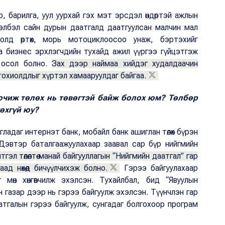
, барилга, уул уурхай гэх мэт эрсдэл өндөртэй ажлын
элбэл сайн дурын даатгалд даатгуулсан малчин мал
олд өртөх, морь мотоциклоосоо унаж, бэртэхийг
а бизнес эрхлэгчдийн тухайд ажил үүргээ гүйцэтгэж
н осол болно.
Зах дээр наймаа хийдэг худалдаачин
охиолдлыг хүртэл хамааруулдаг байгаа.
 очиж төлөх нь төвөгтэй байж болох юм? Төлбөр
өхгүй юу?
ладаг интернэт банк, мобайл банк ашиглан төлөх бүрэн
 Дэвтэр баталгаажуулахаар заавал сар бүр нийгмийн
гэл төлөлтөө манай байгууллагын “Нийгмийн даатгал” гар
д нөхөөд бичүүлчихэж болно.
Гэрээ байгуулахаар
мөн хөнгөвчилж эхэлсэн. Тухайлбал, бид “Явуулын
н газар дээр нь гэрээ байгуулж эхэлсэн. Түүнчлэн гар
тгалын гэрээ байгуулж, сунгадаг болгохоор програм