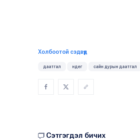
Холбоотой сэдвүүд
даатгал
ндег
сайн дурын даатгал
Сэтгэгдэл бичих