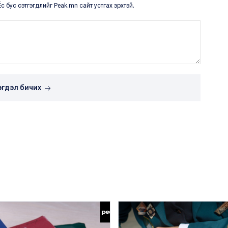
с бус сэтгэгдлийг Peak.mn сайт устгах эрхтэй.
эгдэл бичих