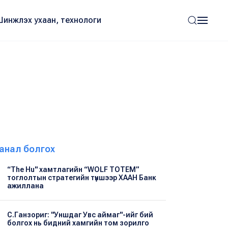
Шинжлэх ухаан, технологи
анал болгох
“The Hu" хамтлагийн “WOLF TOTEM”
тоглолтын стратегийн түншээр ХААН Банк
ажиллана
С.Ганзориг: "Уншдаг Увс аймаг"-ийг бий
болгох нь бидний хамгийн том зорилго