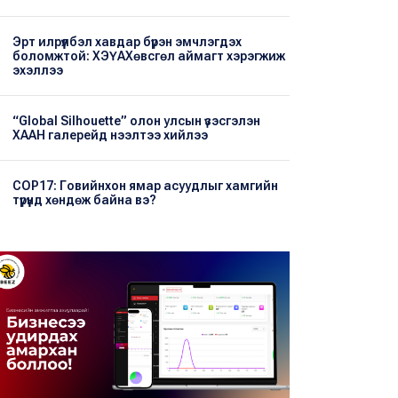
Эрт илрүүлбэл хавдар бүрэн эмчлэгдэх
боломжтой: ХЭҮА​Хөвсгөл аймагт хэрэгжиж
эхэллээ
“Global Silhouette” олон улсын үзэсгэлэн
ХААН галерейд нээлтээ хийлээ
COP17: Говийнхон ямар асуудлыг хамгийн
түрүүнд хөндөж байна вэ?