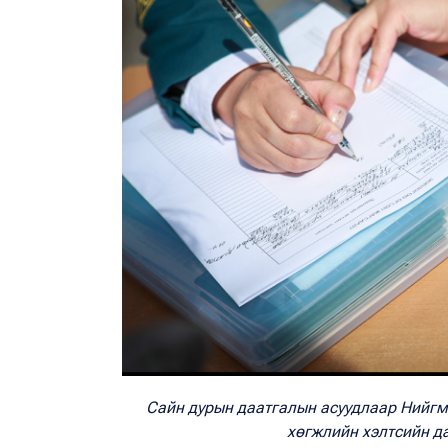
Сайн дурын даатгалын асуудлаар Нийг
хөгжлийн хэлтсийн д