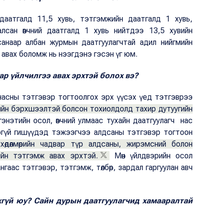
 даатгалд 11,5 хувь, тэтгэмжийн даатгалд 1 хувь,
лсан өвчний даатгалд 1 хувь нийтдээ 13,5 хувийн
лсанаар албан журмын даатгуулагчтай адил нийгмийн
р авах боломж нь нээгдэнэ гэсэн үг юм.
р үйлчилгээ авах эрхтэй болох вэ?
р насны тэтгэвэр тогтоолгох эрх үүсэх үед тэтгэврээ
лийн бэрхшээлтэй болсон тохиолдолд тахир дутуугийн
энэтийн осол, өвчний улмаас тухайн даатгуулагч нас
варгүй гишүүдэд тэжээгчээ алдсаны тэтгэвэр тогтоон
хөдөлмөрийн чадвар түр алдсаны, жирэмсний болон
ийн тэтгэмж авах эрхтэй.
Мөн үйлдвэрийн осол
гаас тэтгэвэр, тэтгэмж, төлбөр, зардал гаргуулан авч
хгүй юу? Сайн дурын даатгуулагчид хамааралтай