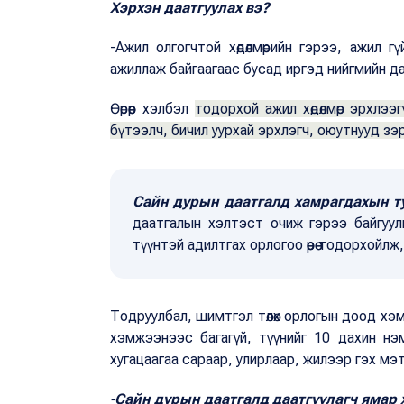
Хэрхэн даатгуулах вэ?
-Ажил олгогчтой хөдөлмөрийн гэрээ, ажил гү
ажиллаж байгаагаас бусад иргэд нийгмийн д
Өөрөөр хэлбэл
тодорхой ажил хөдөлмөр эрхлээгү
бүтээлч, бичил уурхай эрхлэгч, оюутнууд зэ
Сайн дурын даатгалд хамрагдахын т
даатгалын хэлтэст очиж гэрээ байгуулна
түүнтэй адилтгах орлогоо өөрөө тодорхойлж
Тодруулбал, шимтгэл төлөх орлогын доод хэмжэ
хэмжээнээс багагүй, түүнийг 10 дахин нэм
хугацаагаа сараар, улирлаар, жилээр гэх мэт ө
-Сайн дурын даатгалд даатгуулагч ямар