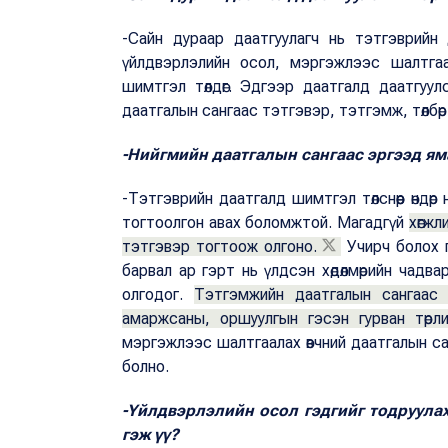
-Сайн дураар даатгуулагч нь тэтгэврийн
үйлдвэрлэлийн осол, мэргэжлээс шалтгаа
шимтгэл төлдөг. Эдгээр даатгалд даатгуу
даатгалын сангаас тэтгэвэр, тэтгэмж, төлбө
-Нийгмийн даатгалын сангаас эргээд яма
-Тэтгэврийн даатгалд шимтгэл төлснөөр өндө
тогтоолгон авах боломжтой. Магадгүй
хөгж
тэтгэвэр тогтоож олгоно.
Учирч болох г
барвал ар гэрт нь үлдсэн хөдөлмөрийн чад
олгодог.
Тэтгэмжийн даатгалын сангаас 
амаржсаны, оршуулгын гэсэн гурван төрл
мэргэжлээс шалтгаалах өвчний даатгалын сан
болно.
-Үйлдвэрлэлийн осол гэдгийг тодруула
гэж үү?