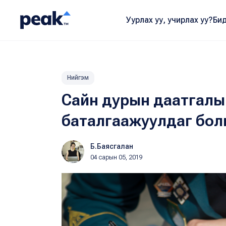
Уурлах уу, учирлах уу?
Бид
Нийгэм
Сайн дурын даатгалын
баталгаажуулдаг бол
Б.Баясгалан
04 сарын 05, 2019