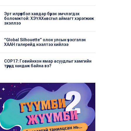
Эрт илрүүлбэл хавдар бүрэн эмчлэгдэх
боломжтой: ХЭҮА​Хөвсгөл аймагт хэрэгжиж
эхэллээ
“Global Silhouette” олон улсын үзэсгэлэн
ХААН галерейд нээлтээ хийлээ
COP17: Говийнхон ямар асуудлыг хамгийн
түрүүнд хөндөж байна вэ?