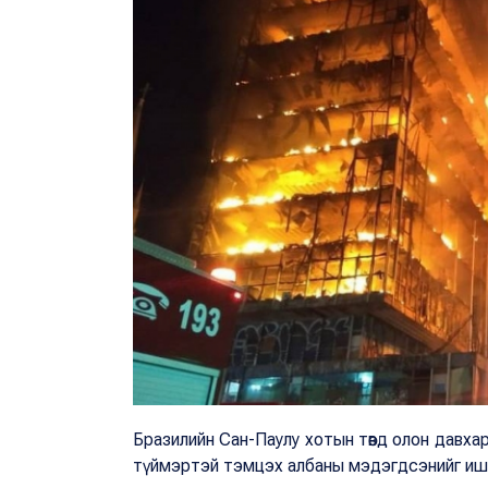
Бразилийн Сан-Паулу хотын төвд олон давхар
түймэртэй тэмцэх албаны мэдэгдсэнийг иш т