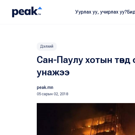
Уурлах уу, учирлах уу?
Бид
Дэлхий
Сан-Паулу хотын төвд
унажээ
peak.mn
05 сарын 02, 2018