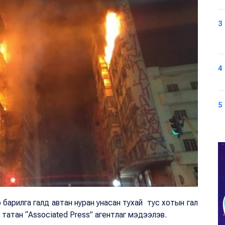
3
4
5
 барилга галд автан нуран унасан тухай тус хотын гал
атан “Associated Press” агентлаг мэдээлэв.