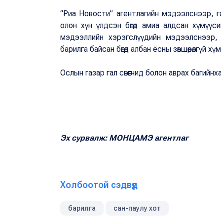
“Риа Новости” агентлагийн мэдээлснээр, 
олон хүн үлдсэн бөгөөд амиа алдсан хүмүү
мэдээллийн хэрэгслүүдийн мэдээлснээр, 
барилга байсан бөгөөд албан ёсны зөвшөөрөлгүй 
Ослын газар гал сөнөөгчид болон аврах багийн
Эх сурвалж: МОНЦАМЭ агентлаг
Холбоотой сэдвүүд
барилга
сан-паулу хот