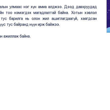
галын улмаас нэг хүн амиа алджээ. Дээд давхруудад
сийн тоо нэмэгдэх магадлалтай байна. Хотын хэвлэл
тус барилга нь олон жил ашиглагдаагүй, хаягдсан
хүмүүс тус байранд нүүн ирж байжээ.
хан ажиллаж байна.