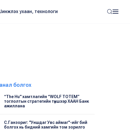
Шинжлэх ухаан, технологи
анал болгох
“The Hu" хамтлагийн “WOLF TOTEM”
тоглолтын стратегийн түншээр ХААН Банк
ажиллана
С.Ганзориг: "Уншдаг Увс аймаг"-ийг бий
болгох нь бидний хамгийн том зорилго