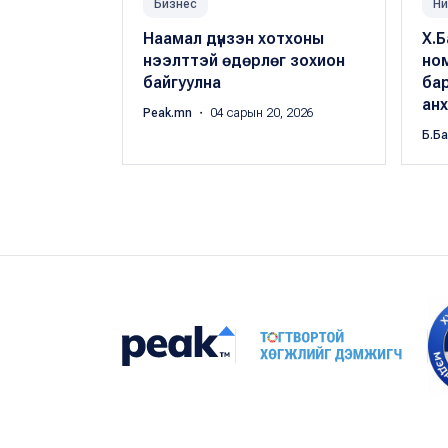
Бизнес
Ни
Наамал дүнзэн хотхоны
Х.Б
нээлттэй өдөрлөг зохион
но
байгуулна
бар
ан
Peak.mn
・ 04 сарын 20, 2026
Б.Б