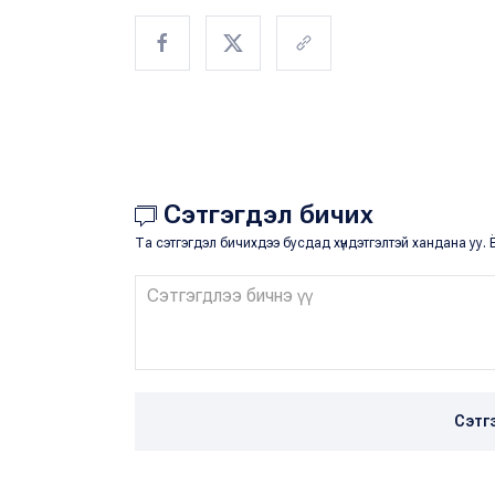
Сэтгэгдэл бичих
Та сэтгэгдэл бичихдээ бусдад хүндэтгэлтэй хандана уу. Ё
Сэтг