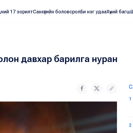
ний 17 зорилт
Санхүүгийн боловсрол
Би нэг удаа
Хүний багш
 олон давхар барилга нуран
С
1
2