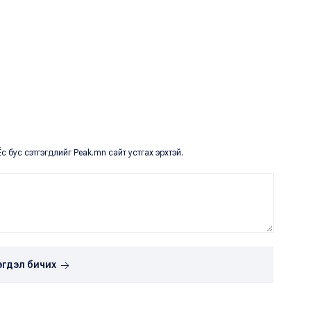
с бус сэтгэгдлийг Peak.mn сайт устгах эрхтэй.
эгдэл бичих