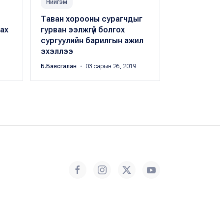
Нийгэм
Нийгэм
Таван хорооны сурагчдыг
Ашиглалты
ах
гурван ээлжгүй болгох
хангахгүй 
сургуулийн барилгын ажил
дахин бар
эхэллээ
гарлаа
Б.Баясгалан
・ 03 сарын 26, 2019
Х.Оргил
・ 03 с