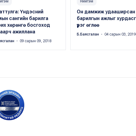
йгэм
Нийгэм
аттулга: Үндэсний
Он дамжиж удааширсан
мын сангийн барилга
барилгын ажлыг хурдасг
их хөрөнгө босгоход
үүрэг өглөө
хаарч ажиллана
Б.Баясгалан
・ 04 сарын 03, 2019
аясгалан
・ 09 сарын 09, 2018