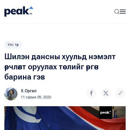
Улс төр
Шилэн дансны хуульд нэмэлт
өөрчлөлт оруулах төслийг өргөн
барина гэв
Х.Оргил
11 сарын 09, 2020