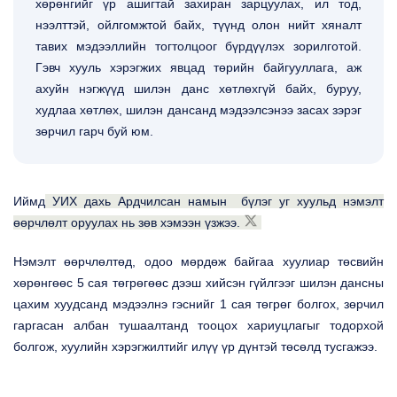
хөрөнгийг үр ашигтай захиран зарцуулах, ил тод,
нээлттэй, ойлгомжтой байх, түүнд олон нийт хяналт
тавих мэдээллийн тогтолцоог бүрдүүлэх зорилготой.
Гэвч хууль хэрэгжих явцад төрийн байгууллага, аж
ахуйн нэгжүүд шилэн данс хөтлөхгүй байх, буруу,
худлаа хөтлөх, шилэн дансанд мэдээлсэнээ засах зэрэг
зөрчил гарч буй юм.
Иймд
УИХ дахь Ардчилсан намын бүлэг уг хуульд нэмэлт
өөрчлөлт оруулах нь зөв хэмээн үзжээ.
Нэмэлт өөрчлөлтөд, одоо мөрдөж байгаа хуулиар төсвийн
хөрөнгөөс 5 сая төгрөгөөс дээш хийсэн гүйлгээг шилэн дансны
цахим хуудсанд мэдээлнэ гэснийг 1 сая төгрөг болгох, зөрчил
гаргасан албан тушаалтанд тооцох хариуцлагыг тодорхой
болгож, хуулийн хэрэгжилтийг илүү үр дүнтэй төсөлд тусгажээ.