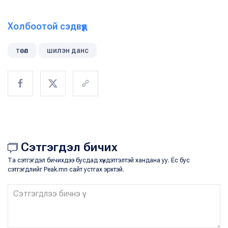
Холбоотой сэдвүүд
төсөл
шилэн данс
Сэтгэгдэл бичих
Та сэтгэгдэл бичихдээ бусдад хүндэтгэлтэй хандана уу. Ёс бус
сэтгэгдлийг Peak.mn сайт устгах эрхтэй.