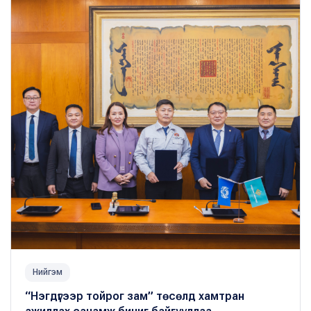
Нийгэм
“Нэгдүгээр тойрог зам” төсөлд хамтран