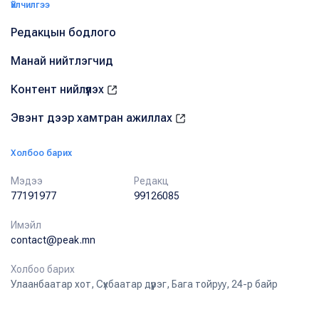
Үйлчилгээ
Редакцын бодлого
Манай нийтлэгчид
Контент нийлүүлэх
Эвэнт дээр хамтран ажиллах
Холбоо барих
Мэдээ
Редакц
77191977
99126085
Имэйл
contact@peak.mn
Холбоо барих
Улаанбаатар хот, Сүхбаатар дүүрэг, Бага тойруу, 24-р байр