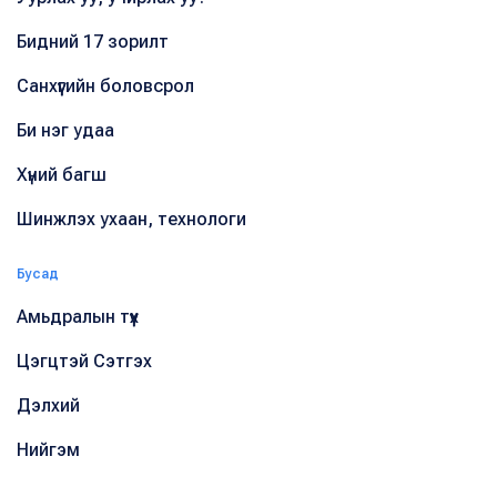
Бидний 17 зорилт
Санхүүгийн боловсрол
Би нэг удаа
Хүний багш
Шинжлэх ухаан, технологи
Бусад
Амьдралын түүх
Цэгцтэй Сэтгэх
Дэлхий
Нийгэм