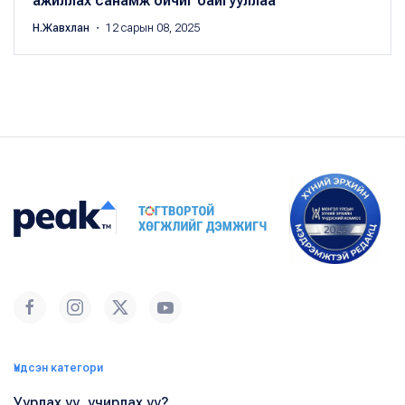
ажиллах санамж бичиг байгууллаа
Н.Жавхлан
・ 12 сарын 08, 2025
Үндсэн категори
Уурлах уу, учирлах уу?