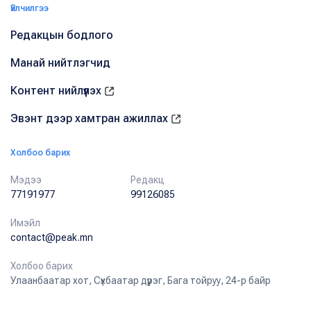
Үйлчилгээ
Редакцын бодлого
Манай нийтлэгчид
Контент нийлүүлэх
Эвэнт дээр хамтран ажиллах
Холбоо барих
Мэдээ
Редакц
77191977
99126085
Имэйл
contact@peak.mn
Холбоо барих
Улаанбаатар хот, Сүхбаатар дүүрэг, Бага тойруу, 24-р байр