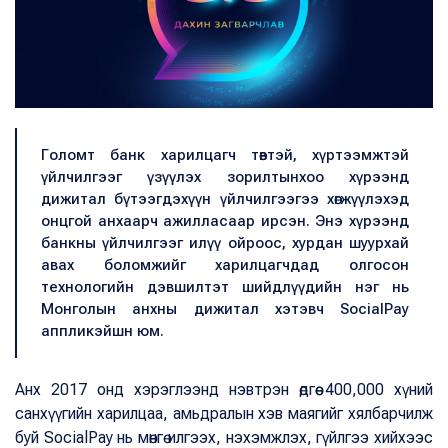
Голомт банк харилцагч төвтэй, хүртээмжтэй
үйлчилгээг үзүүлэх зорилтынхоо хүрээнд
дижитал бүтээгдэхүүн үйлчилгээгээ хөгжүүлэхэд
онцгой анхаарч ажилласаар ирсэн. Энэ хүрээнд
банкны үйлчилгээг илүү ойроос, хурдан шуурхай
авах боломжийг харилцагчдад олгосон
технологийн дэвшилтэт шийдлүүдийн нэг нь
Монголын анхны дижитал хэтэвч SocialPay
аппликэйшн юм.
Анх 2017 онд хэрэглээнд нэвтрэн өдгөө 400,000 хүний
санхүүгийн харилцаа, амьдралын хэв маягийг хялбарчилж
буй SocialPay нь мөнгө илгээх, нэхэмжлэх, гүйлгээ хийхээс