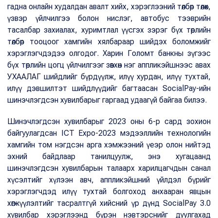
гадна онлайн худалдан авалт хийх, хэрэглээний төлбөр төлөх,
үзвэр үйлчилгээ болон нислэг, автобус тээврийн
тасалбар захиалах, хуримтлал үүсгэх зэрэг бүх төрлийн
төлбөр тооцоог хамгийн хялбараар шийдэх боломжийг
хэрэглэгчдэдээ олгодог. Харин Голомт банкны зүгээс
бүх төрлийн цогц үйлчилгээг зөвхөн нэг аппликэйшнээс авах
УХААЛАГ шийдлийг бүрдүүлж, илүү хурдан, илүү тухтай,
илүү дэвшилтэт шийдлүүдийг багтаасан SocialPay-ийн
шинэчлэгдсэн хувилбарыг гаргаад удаагүй байгаа билээ.
Шинэчлэгдсэн хувилбарыг 2023 оны 6-р сард зохион
байгуулагдсан ICT Expo-2023 мэдээллийн технологийн
хамгийн том нэгдсэн арга хэмжээний үеэр олон нийтэд
эхний байдлаар танилцуулж, энэ хугацаанд
шинэчлэгдсэн хувилбарын талаарх харилцагчдын санал
хүсэлтийг хүлээн авч, аппликэйшний үйлдэл бүрийг
хэрэглэгчдэд илүү тухтай болгоход анхааран явцын
хөгжүүлэлтийг тасралтгүй хийсний үр дүнд SocialPay 3.0
хувилбар хэрэглээнд бүрэн нэвтэрснийг дуулгахад