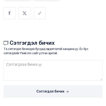
Сэтгэгдэл бичих
Та сэтгэгдэл бичихдээ бусдад хүндэтгэлтэй хандана уу. Ёс бус
сэтгэгдлийг Peak.mn сайт устгах эрхтэй.
Сэтгэгдэл бичих