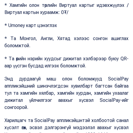
* Хамгийн олон төрлийн Виртуал картыг идэвхжүүлэх /
Виртуал картын хураамж: 0₮/
* Umoney карт цэнэглэх
* Та Монгол, Англи, Хятад хэлээс сонгон ашиглах
боломжтой.
* Та өөрийн нэрийн хуудсыг дижитал хэлбэрээр буюу QR-
аар үүсгэн бусдад илгээх боломжтой.
Энд дурдаагүй маш олон боломжууд SocialPay
аппликэйшний шинэчлэгдсэн хувилбарт багтсан байгаа
тул та хамгийн хялбар, хамгийн хурдан, хамгийн ухаалаг
дижитал үйлчилгээг авахыг хүсвэл SocialPay-ийг
сонгоорой.
Харилцагч та SocialPay аппликэйшнтэй холбоотой санал
хүсэлт өгөх, эсвэл дэлгэрэнгүй мэдээлэл авахыг хүсвэл