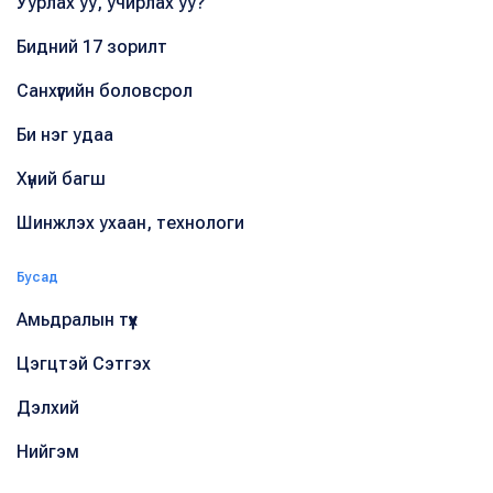
Уурлах уу, учирлах уу?
Бидний 17 зорилт
Санхүүгийн боловсрол
Би нэг удаа
Хүний багш
Шинжлэх ухаан, технологи
Бусад
Амьдралын түүх
Цэгцтэй Сэтгэх
Дэлхий
Нийгэм