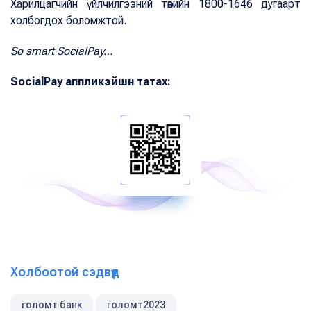
Харилцагчийн үйлчилгээний төвийн 1800-1646 дугаарт
холбогдох боломжтой.
So smart SocialPay…
SocialPay аппликэйшн татах:
Холбоотой сэдвүүд
голомт банк
голомт2023