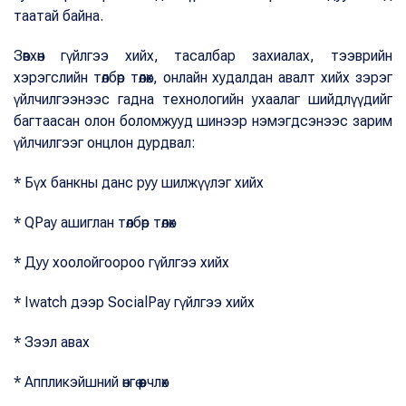
таатай байна.
Зөвхөн гүйлгээ хийх, тасалбар захиалах, тээврийн
хэрэгслийн төлбөр төлөх, онлайн худалдан авалт хийх зэрэг
үйлчилгээнээс гадна технологийн ухаалаг шийдлүүдийг
багтаасан олон боломжууд шинээр нэмэгдсэнээс зарим
үйлчилгээг онцлон дурдвал:
* Бүх банкны данс руу шилжүүлэг хийх
* QPay ашиглан төлбөр төлөх
* Дуу хоолойгоороо гүйлгээ хийх
* Iwatch дээр SocialPay гүйлгээ хийх
* Зээл авах
* Аппликэйшний өнгө өөрчлөх