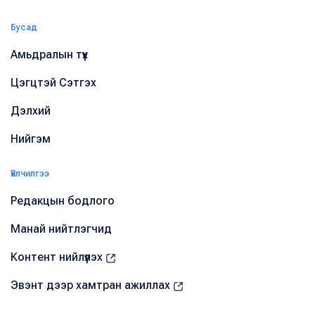
Бусад
Амьдралын түүх
Цэгцтэй Сэтгэх
Дэлхий
Нийгэм
Үйлчилгээ
Редакцын бодлого
Манай нийтлэгчид
Контент нийлүүлэх
Эвэнт дээр хамтран ажиллах