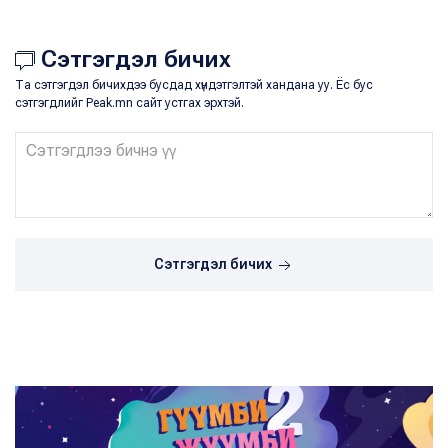
Сэтгэгдэл бичих
Та сэтгэгдэл бичихдээ бусдад хүндэтгэлтэй хандана уу. Ёс бус
сэтгэгдлийг Peak.mn сайт устгах эрхтэй.
Сэтгэгдэл бичих