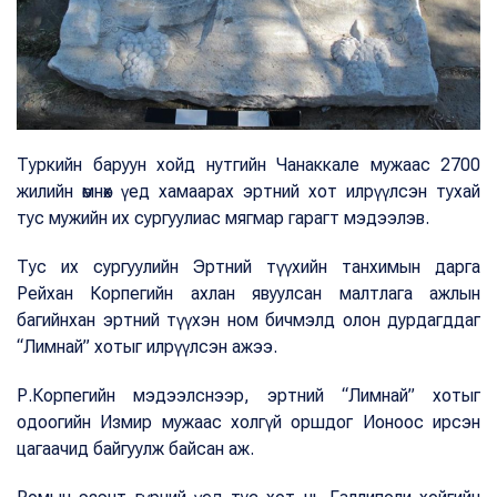
Туркийн баруун хойд нутгийн Чанаккале мужаас 2700
жилийн өмнөх үед хамаарах эртний хот илрүүлсэн тухай
тус мужийн их сургуулиас мягмар гарагт мэдээлэв.
Тус их сургуулийн Эртний түүхийн танхимын дарга
Рейхан Корпегийн ахлан явуулсан малтлага ажлын
багийнхан эртний түүхэн ном бичмэлд олон дурдагддаг
“Лимнай” хотыг илрүүлсэн ажээ.
Р.Корпегийн мэдээлснээр, эртний “Лимнай” хотыг
одоогийн Измир мужаас холгүй оршдог Ионоос ирсэн
цагаачид байгуулж байсан аж.