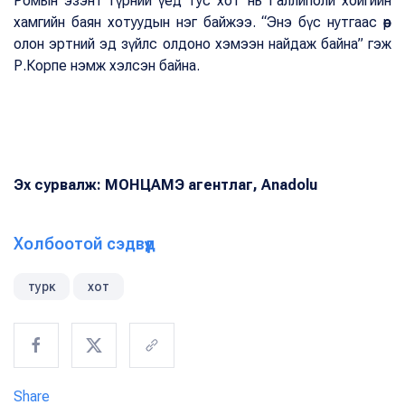
Ромын эзэнт гүрний үед тус хот нь Галлиполи хойгийн
хамгийн баян хотуудын нэг байжээ. “Энэ бүс нутгаас өөр
олон эртний эд зүйлс олдоно хэмээн найдаж байна” гэж
Р.Корпе нэмж хэлсэн байна.
Эх сурвалж: МОНЦАМЭ агентлаг, Anadolu
Холбоотой сэдвүүд
турк
хот
Share