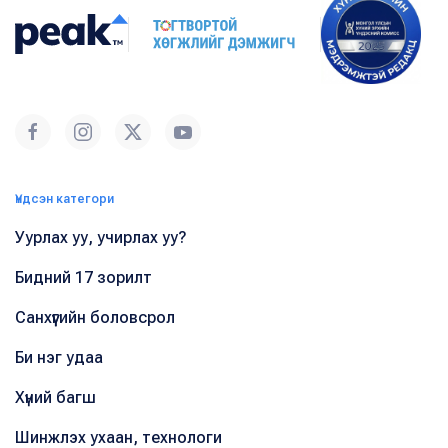
Үндсэн категори
Уурлах уу, учирлах уу?
Бидний 17 зорилт
Санхүүгийн боловсрол
Би нэг удаа
Хүний багш
Шинжлэх ухаан, технологи