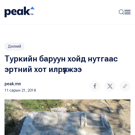
Дэлхий
Туркийн баруун хойд нутгаас
эртний хот илрүүлжээ
peak.mn
11 сарын 21, 2018