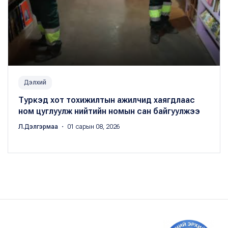
Дэлхий
Туркэд хот тохижилтын ажилчид хаягдлаас
ном цуглуулж нийтийн номын сан байгуулжээ
Л.Дэлгэрмаа
・ 01 сарын 08, 2026