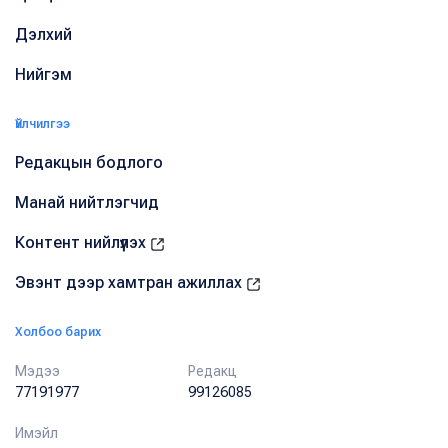
Дэлхий
Нийгэм
Үйлчилгээ
Редакцын бодлого
Манай нийтлэгчид
Контент нийлүүлэх
Эвэнт дээр хамтран ажиллах
Холбоо барих
Мэдээ
Редакц
77191977
99126085
Имэйл