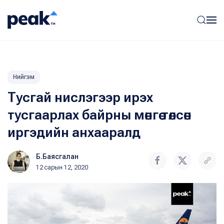
Нийгэм
Тусгай нислэгээр ирэх
тусгаарлах байрны мөнгөө төлсөн
иргэдийн анхааралд
Б.Баясгалан
12 сарын 12, 2020