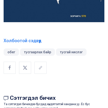
Холбоотой сэдвүүд
обег
тусгаарлах байр
тусгай нислэг
Сэтгэгдэл бичих
Та сэтгэгдэл бичихдээ бусдад хүндэтгэлтэй хандана уу. Ёс бус