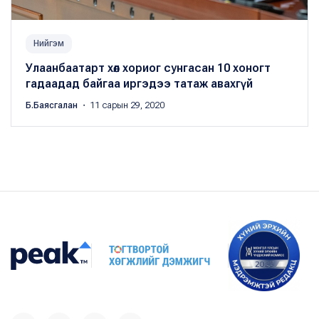
Нийгэм
Улаанбаатарт хөл хориог сунгасан 10 хоногт
гадаадад байгаа иргэдээ татаж авахгүй
Б.Баясгалан
・ 11 сарын 29, 2020