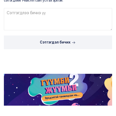
сэтгэгдлийг Peak.mn сайт устгах эрхтэй.
Сэтгэгдэл бичих