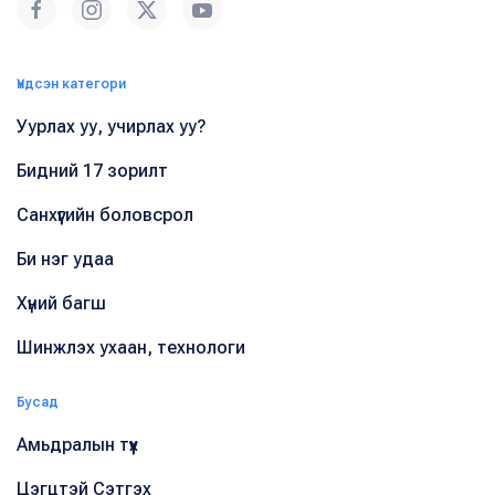
Үндсэн категори
Уурлах уу, учирлах уу?
Бидний 17 зорилт
Санхүүгийн боловсрол
Би нэг удаа
Хүний багш
Шинжлэх ухаан, технологи
Бусад
Амьдралын түүх
Цэгцтэй Сэтгэх