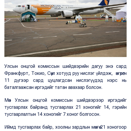
Улсын онцгой комиссын шийдвэрийн дагуу энэ сард
Франкфурт, Токио, Сөүл хотууд руу нислэг үйлдэж, өнгөрөгч
11 дүгээр сард цуцлагдсан нислэгүүдэд нэрс нь
баталгаажсан иргэдийг татан авахаар болсон.
Мөн Улсын онцгой комиссын шийдвэрээр иргэдийг
тусгаарлах байранд тусгаарлах 21 хоногийг 14, гэрийн
тусгаарлалтын 14 хоногийг 7 хоног болгосон.
Иймд тусгаарлах байр, хоолны зардлын мөнгөө 21 хоногоор