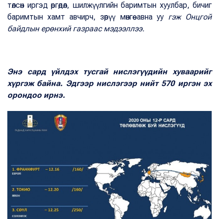
төлсөн иргэд өргөдөл, шилжүүлгийн баримтын хуулбар, бичиг
баримтын хамт авчирч, зөрүү мөнгөө авна уу
гэж Онцгой
байдлын ерөнхий газраас мэдээллээ.
Энэ сард үйлдэх тусгай нислэгүүдийн хуваарийг
хүргэж байна. Эдгээр нислэгээр нийт 570 иргэн эх
орондоо ирнэ.