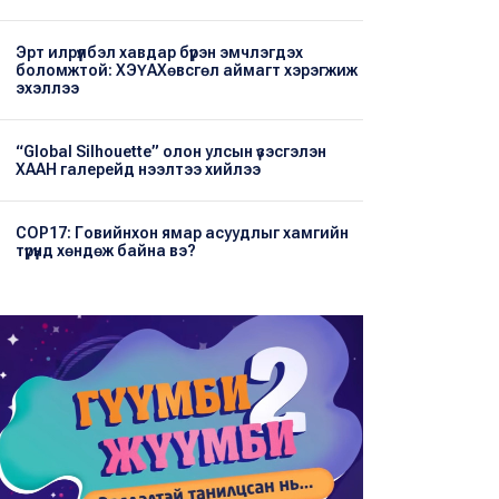
Эрт илрүүлбэл хавдар бүрэн эмчлэгдэх
боломжтой: ХЭҮА​Хөвсгөл аймагт хэрэгжиж
эхэллээ
“Global Silhouette” олон улсын үзэсгэлэн
ХААН галерейд нээлтээ хийлээ
COP17: Говийнхон ямар асуудлыг хамгийн
түрүүнд хөндөж байна вэ?