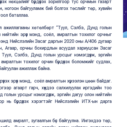
үлэх нөхцөлийг бүрдүүлэх зорилгоор тус орчмын газарт
эн, ногоон байгууламж бий болгох төслийг төр, хувийн
тоол баталлаа.
йл ажиллагааны хөтөлбөрт “Туул, Сэлбэ, Дунд голын
н нийтийн эрүүл мэнд, соёл, амралтын тохилог орчныг
үрээнд Нийслэлийн Засаг даргын 2020 оны А/406 дугаар
, Агаар, орчны бохирдлын асуудал хариуцсан Засаг
Туул, Сэлбэ, Дунд голын урсцыг нэмэгдүүлж, эргийн
, амралтын тохилог орчин бүрдүүлэх боломжийг судлах,
 байгуулан ажиллаж байна.
үлэх эрүүл мэнд, соёл амралтын хүрээлэн цөөн байдаг.
ээр агаарт гарч, хүүхдээ салхилуулах иргэдийн тоо
 голын урсцыг нэмэгдүүлж, эргийн дагуу олон нийтийн
р нь бүрдүүлэх хэрэгтэйг Нийслэлийн ИТХ-ын дарга
шилд амралт, зугаалгын бүс байгуулна. Ингэхдээ төр,