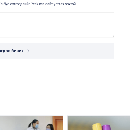
с бус сэтгэгдлийг Peak.mn сайт устгах эрхтэй.
эгдэл бичих