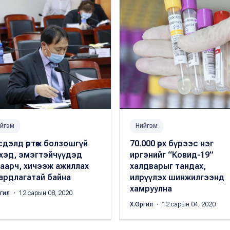
йгэм
Нийгэм
дэлд өртөж болзошгүй
70.000 өрх бүрээс нэг
үхэд, эмэгтэйчүүдэд
иргэнийг “Ковид-19”
аарч, хичээж ажиллах
халдварыг тандах,
ардлагатай байна
илрүүлэх шинжилгээнд
хамруулна
ргил
・ 12 сарын 08, 2020
Х.Оргил
・ 12 сарын 04, 2020