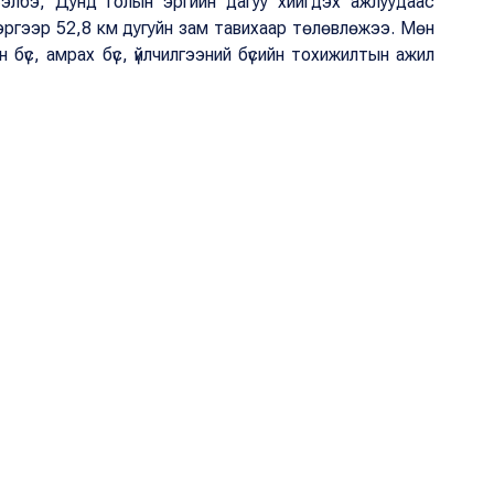
Сэлбэ, Дунд голын эргийн дагуу хийгдэх ажлуудаас
эргээр 52,8 км дугуйн зам тавихаар төлөвлөжээ. Мөн
йн бүс, амрах бүс, үйлчилгээний бүсийн тохижилтын ажил