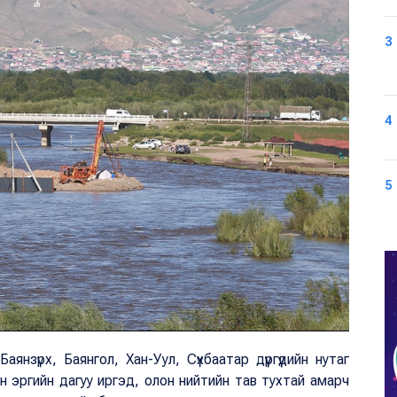
3
4
5
нзүрх, Баянгол, Хан-Уул, Сүхбаатар дүүргүүдийн нутаг
 эргийн дагуу иргэд, олон нийтийн тав тухтай амарч