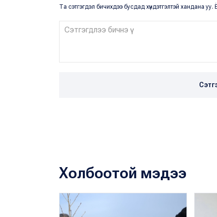
Та сэтгэгдэл бичихдээ бусдад хүндэтгэлтэй хандана уу. Ё
Сэтг
Холбоотой мэдээ