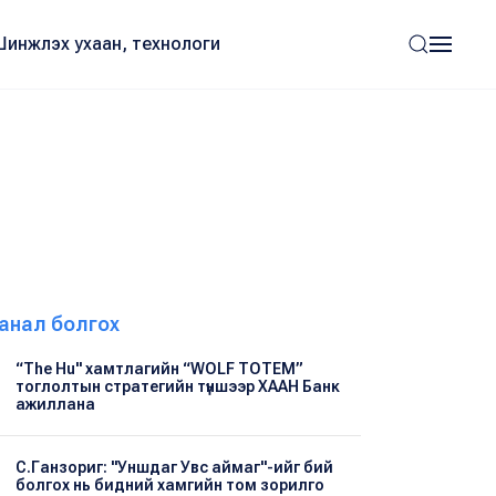
Шинжлэх ухаан, технологи
анал болгох
“The Hu" хамтлагийн “WOLF TOTEM”
тоглолтын стратегийн түншээр ХААН Банк
ажиллана
С.Ганзориг: "Уншдаг Увс аймаг"-ийг бий
болгох нь бидний хамгийн том зорилго