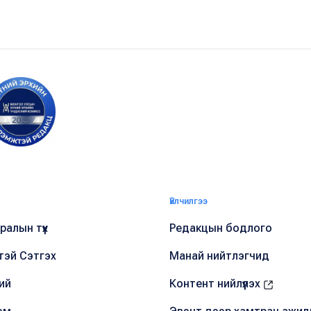
Үйлчилгээ
алын түүх
Редакцын бодлого
тэй Сэтгэх
Манай нийтлэгчид
ий
Контент нийлүүлэх