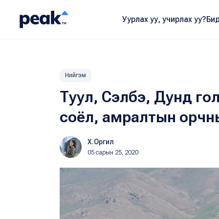
Уурлах уу, учирлах уу?
Бид
Нийгэм
Туул, Сэлбэ, Дунд гол
соёл, амралтын орчныг
Х.Оргил
05 сарын 25, 2020