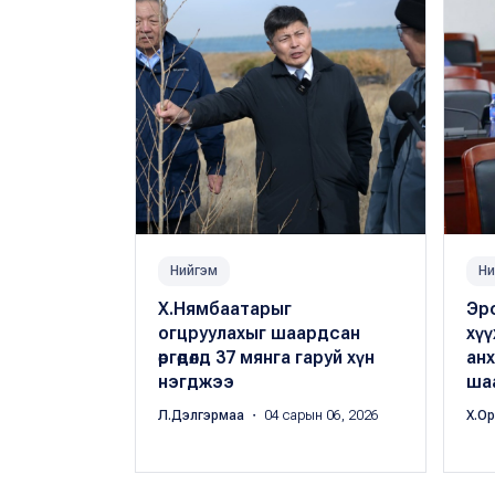
Нийгэм
Ни
Х.Нямбаатарыг
Эрс
огцруулахыг шаардсан
хү
өргөдөлд 37 мянга гаруй хүн
анх
нэгджээ
ша
Л.Дэлгэрмаа
・ 04 сарын 06, 2026
Х.О