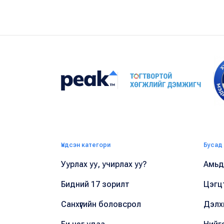
Үндсэн категори
Бусад
Уурлах уу, учирлах уу?
Амьдр
Бидний 17 зорилт
Цэгц
Санхүүгийн боловсрол
Дэлх