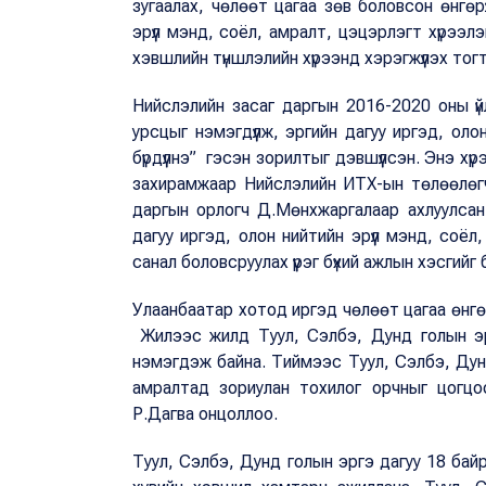
зугаалах, чөлөөт цагаа зөв боловсон өнгөрү
эрүүл мэнд, соёл, амралт, цэцэрлэгт хүрээл
хэвшлийн түншлэлийн хүрээнд хэрэгжүүлэх тог
Нийслэлийн засаг даргын 2016-2020 оны ү
урсцыг нэмэгдүүлж, эргийн дагуу иргэд, оло
бүрдүүлнэ” гэсэн зорилтыг дэвшүүлсэн. Энэ х
захирамжаар Нийслэлийн ИТХ-ын төлөөлөгч
даргын орлогч Д.Мөнхжаргалаар ахлуулсан 
дагуу иргэд, олон нийтийн эрүүл мэнд, соёл
санал боловсруулах үүрэг бүхий ажлын хэсгийг
Улаанбаатар хотод иргэд чөлөөт цагаа өнгөрү
Жилээс жилд Туул, Сэлбэ, Дунд голын эрг
нэмэгдэж байна. Тиймээс Туул, Сэлбэ, Дунд
амралтад зориулан тохилог орчныг цогцоо
Р.Дагва онцоллоо.
Туул, Сэлбэ, Дунд голын эргэ дагуу 18 байр