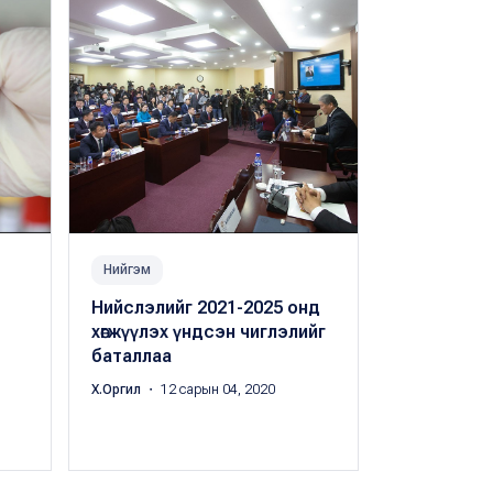
Нийгэм
Нийгэм
Нийслэлийг 2021-2025 онд
QR кодыг 
хөгжүүлэх үндсэн чиглэлийг
үйлдээд б
баталлаа
Х.Оргил
・ 12 с
Х.Оргил
・ 12 сарын 04, 2020