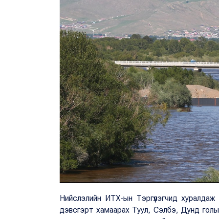
Нийслэлийн ИТХ-ын Тэргүүлэгчид хуралдаж Бая
дэвсгэрт хамаарах Туул, Сэлбэ, Дунд голын