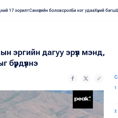
ний 17 зорилт
Санхүүгийн боловсрол
Би нэг удаа
Хүний багш
ын эргийн дагуу эрүүл мэнд,
 бүрдүүлнэ
С
1
2