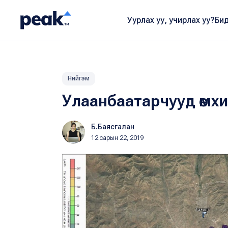
Уурлах уу, учирлах уу?
Бид
Нийгэм
Улаанбаатарчууд өмхи
Б.Баясгалан
12 сарын 22, 2019