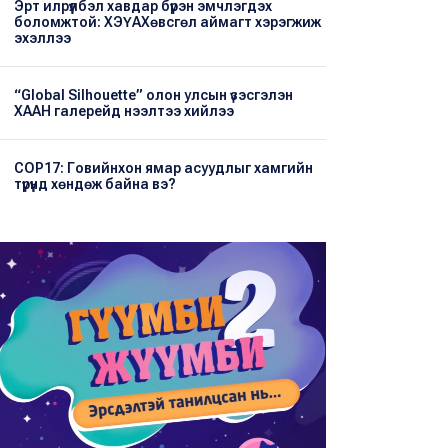
Эрт илрүүлбэл хавдар бүрэн эмчлэгдэх
боломжтой: ХЭҮА​Хөвсгөл аймагт хэрэгжиж
эхэллээ
“Global Silhouette” олон улсын үзэсгэлэн
ХААН галерейд нээлтээ хийлээ
COP17: Говийнхон ямар асуудлыг хамгийн
түрүүнд хөндөж байна вэ?