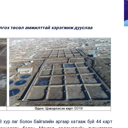
лгох төсөл амжилттай хэрэгжиж дууслаа
 хур лаг болон байгалийн аргаар хатааж буй 44 карт