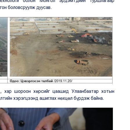
ехнологи болон Монгол эрдэмтдийн туршлагаар
гон боловсруулж дуусав.
о, хар шороон хөрсийг цаашид Улаанбаатар хотын
ээлтийн хэрэгцээнд ашиглах нөхцөл бүрдэж байна.