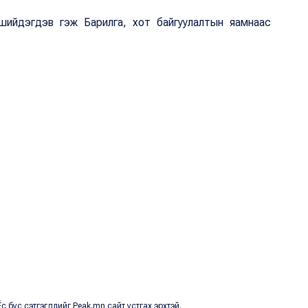
 шийдэгдэв гэж Барилга, хот байгуулалтын яамнаас
с бус сэтгэгдлийг Peak.mn сайт устгах эрхтэй.