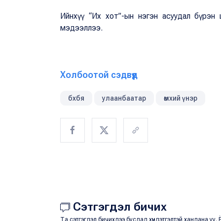
Ийнхүү “Их хот”-ын нэгэн асуудал бүрэн
мэдээллээ.
Холбоотой сэдвүүд
бхбя
улаанбаатар
өмхий үнэр
Сэтгэгдэл бичих
Та сэтгэгдэл бичихдээ бусдад хүндэтгэлтэй хандана уу. Ё