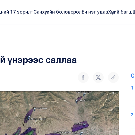
ний 17 зорилт
Санхүүгийн боловсрол
Би нэг удаа
Хүний багш
й үнэрээс саллаа
С
1
2