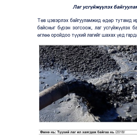
Лаг усгүйжүүлэх байгуул
Төв цэвэрлэх байгууламжид өдөр тутамд ирд
байсныг бүрэн зогсоож, лаг усгүйжүүлэх б
өглөө оройдоо түүхий лагийг шахах үед гард