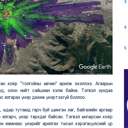
3
4
5
сан хоёр “толгойны өвчин” арилж эхэллээ. Агаарын
эд, олон нийт сайшаан хэлж байна. Тэгвэл зундаа
с ялгарах үнэр дахиж үнэртэхгүй боллоо.
 өдөр тутамд гарч буй шингэн лаг, байгалийн аргаар
 ялгарч, үнэр тархдаг байсан. Тэгвэл өнгөрсөн хоёр
ын яамнаас үнэрийг арилгах төсөл хэрэгжүүлсний үр