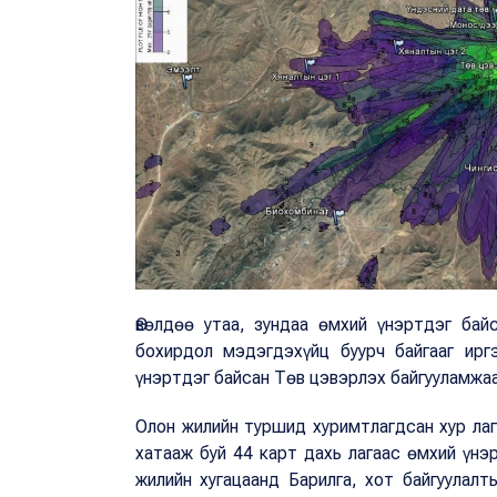
Өвөлдөө утаа, зундаа өмхий үнэртдэг бай
бохирдол мэдэгдэхүйц буурч байгааг ирг
үнэртдэг байсан Төв цэвэрлэх байгууламжаа
Олон жилийн туршид хуримтлагдсан хур лаг,
хатааж буй 44 карт дахь лагаас өмхий үнэр
жилийн хугацаанд Барилга, хот байгуулалт