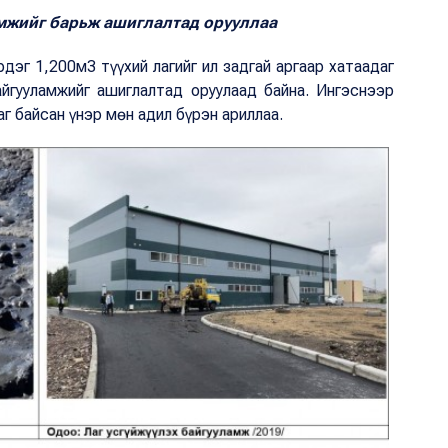
амжийг барьж ашиглалтад орууллаа
эг 1,200м3 түүхий лагийг ил задгай аргаар хатаадаг
айгууламжийг ашиглалтад оруулаад байна. Ингэснээр
аг байсан үнэр мөн адил бүрэн ариллаа.