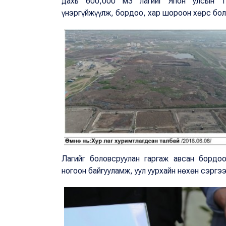
дахь 600,000 м3 лагийг Япон улсын т
үнэргүйжүүлж, бордоо, хар шороон хөрс бол
Лагийг боловсруулан гаргаж авсан бордо
ногоон байгууламж, уул уурхайн нөхөн сэрг