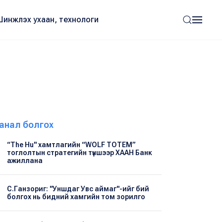
Шинжлэх ухаан, технологи
анал болгох
“The Hu" хамтлагийн “WOLF TOTEM”
тоглолтын стратегийн түншээр ХААН Банк
ажиллана
С.Ганзориг: "Уншдаг Увс аймаг"-ийг бий
болгох нь бидний хамгийн том зорилго