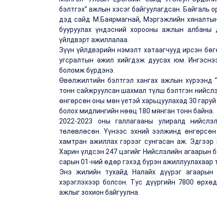
бэлтгэх” ажлын хэсэг байгуулагдсан. Байгаль 
дэд сайд М.Баярмагнай, Мэргэжлийн хяналтын
бууруулах үндэсний хорооны ажлын албаны д
үйлдвэрт ажиллалаа.
Зүүн үйлдвэрийн нэмэлт хатаагчууд ирсэн бөг
угсралтын ажил хийгдэж дуусах юм. Ингэснэ
боломж бүрдэнэ.
Өвөлжилтийн бэлтгэл хангах ажлын хүрээнд 
тонн сайжруулсан шахмал түлш бэлтгэн нийслэ
өнгөрсөн оны мөн үетэй харьцуулахад 30 гаруй
болох мидлингийн нөөц 180 мянган тонн байна.
2022-2023 оны галлагааны улиралд нийслэ
төлөвлөсөн. Үүнээс эхний ээлжинд өнгөрсөн 
хамтран ажиллах гэрээг сунгасан аж. Эдгээр 
Харин үлдсэн 247 цэгийг Нийслэлийн агаарын 
сарын 01-ний өдөр гэхэд бүрэн ажиллуулахаар 
Энэ жилийн тухайд Налайх дүүрэг агаарын
хэрэглэхээр болсон. Тус дүүргийн 7800 өрхө
ажлыг зохион байгуулна.