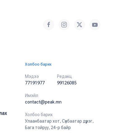
Холбоо барих
Мэдээ
Редакц
77191977
99126085
Имэйл
contact@peak.mn
лах
Холбоо барих
Улаанбаатар хот, Сүхбаатар дүүрэг,
Бага тойруу, 24-р байр