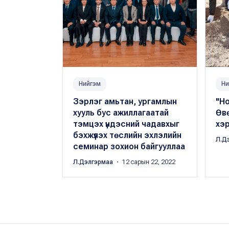
Нийгэм
Ни
Зэрлэг амьтан, ургамлын
"Но
хууль бус ажиллагаатай
Өв
тэмцэх үндэсний чадавхыг
хэ
бэхжүүлэх төслийн эхлэлийн
Л.Д
семинар зохион байгууллаа
Л.Дэлгэрмаа
・ 12 сарын 22, 2022