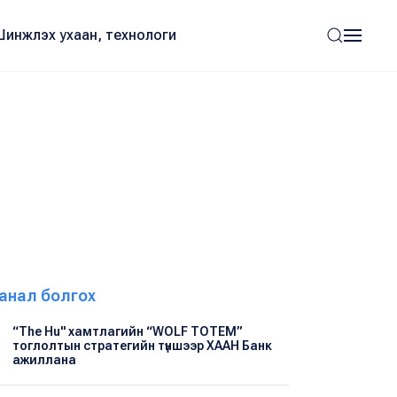
Шинжлэх ухаан, технологи
анал болгох
“The Hu" хамтлагийн “WOLF TOTEM”
тоглолтын стратегийн түншээр ХААН Банк
ажиллана