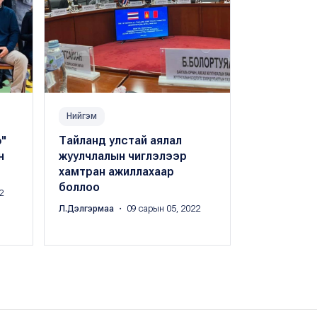
Нийгэм
Нийгэм
"
Тайланд улстай аялал
Хууль бус
н
жуулчлалын чиглэлээр
шинжээчий
хамтран ажиллахаар
үнэлгээний
боллоо
хүчингүй бо
2
Л.Дэлгэрмаа
・ 09 сарын 05, 2022
Л.Дэлгэрмаа