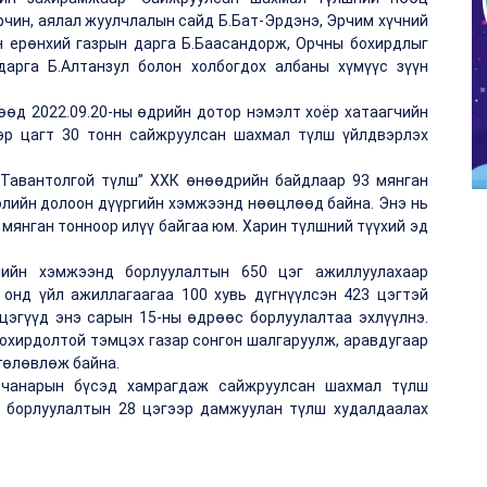
орчин, аялал жуулчлалын сайд Б.Бат-Эрдэнэ, Эрчим хүчний
 ерөнхий газрын дарга Б.Баасандорж, Орчны бохирдлыг
арга Б.Алтанзул болон холбогдох албаны хүмүүс зүүн
өөд 2022.09.20-ны өдрийн дотор нэмэлт хоёр хатаагчийн
эр цагт 30 тонн сайжруулсан шахмал түлш үйлдвэрлэх
“Тавантолгой түлш” ХХК өнөөдрийн байдлаар 93 мянган
лийн долоон дүүргийн хэмжээнд нөөцлөөд байна. Энэ нь
 мянган тонноор илүү байгаа юм. Харин түлшний түүхий эд
лийн хэмжээнд борлуулалтын 650 цэг ажиллуулахаар
онд үйл ажиллагаагаа 100 хувь дүгнүүлсэн 423 цэгтэй
цэгүүд энэ сарын 15-ны өдрөөс борлуулалтаа эхлүүлнэ.
бохирдолтой тэмцэх газар сонгон шалгаруулж, аравдугаар
төлөвлөж байна.
 чанарын бүсэд хамрагдаж сайжруулсан шахмал түлш
д борлуулалтын 28 цэгээр дамжуулан түлш худалдаалах