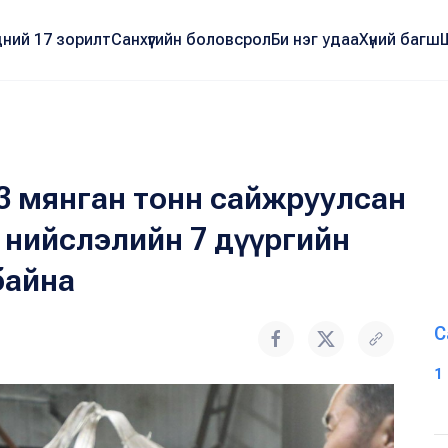
ний 17 зорилт
Санхүүгийн боловсрол
Би нэг удаа
Хүний багш
3 мянган тонн сайжруулсан
 нийслэлийн 7 дүүргийн
байна
С
1