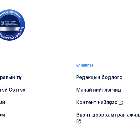
Үйлчилгээ
алын түүх
Редакцын бодлого
тэй Сэтгэх
Манай нийтлэгчид
ий
Контент нийлүүлэх
эм
Эвэнт дээр хамтран ажил