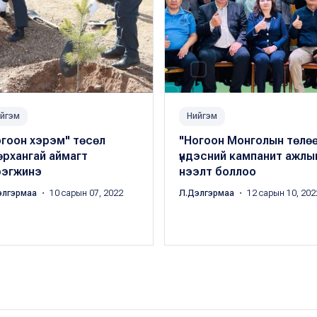
йгэм
Нийгэм
гоон хэрэм" төсөл
"Ногоон Монголын төлөө
өрхангай аймагт
үндэсний кампанит ажлы
рэгжинэ
нээлт боллоо
элгэрмаа
・ 10 сарын 07, 2022
Л.Дэлгэрмаа
・ 12 сарын 10, 202