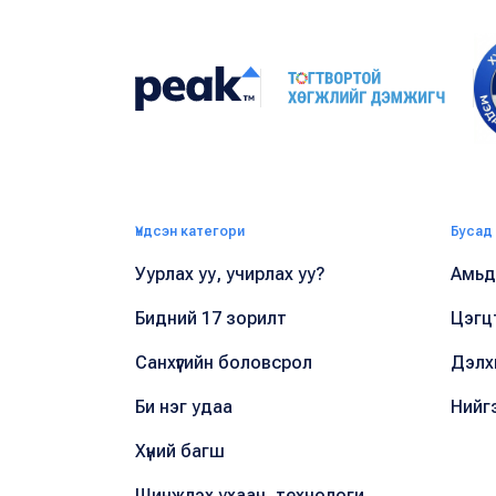
Үндсэн категори
Бусад
Уурлах уу, учирлах уу?
Амьдр
Бидний 17 зорилт
Цэгц
Санхүүгийн боловсрол
Дэлх
Би нэг удаа
Нийг
Хүний багш
Шинжлэх ухаан, технологи