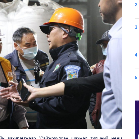
2
3
4
5
ийн захирамжаар “Сайжруулсан шахмал түлшний нөөц