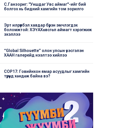
С.Ганзориг: "Уншдаг Увс аймаг"-ийг бий
болгох нь бидний хамгийн том зорилго
Эрт илрүүлбэл хавдар бүрэн эмчлэгдэх
боломжтой: ХЭҮА​Хөвсгөл аймагт хэрэгжиж
эхэллээ
“Global Silhouette” олон улсын үзэсгэлэн
ХААН галерейд нээлтээ хийлээ
COP17: Говийнхон ямар асуудлыг хамгийн
түрүүнд хөндөж байна вэ?