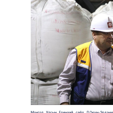
Монгол Улсын Ерөнхий сайд Л.Оюун-Эрдэн