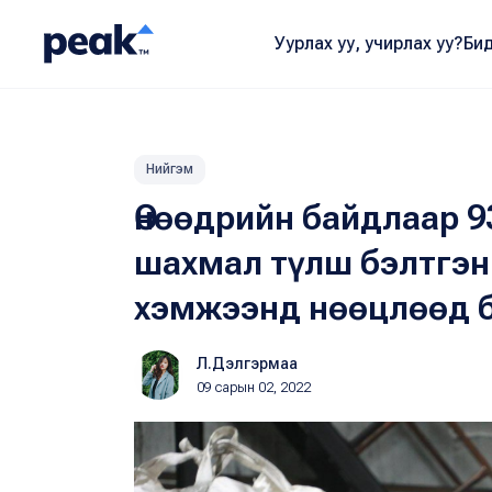
Уурлах уу, учирлах уу?
Бид
Нийгэм
Өнөөдрийн байдлаар 9
шахмал түлш бэлтгэн
хэмжээнд нөөцлөөд 
Л.Дэлгэрмаа
09 сарын 02, 2022