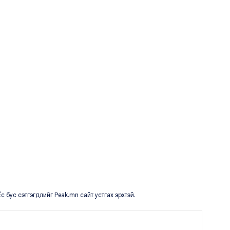
с бус сэтгэгдлийг Peak.mn сайт устгах эрхтэй.