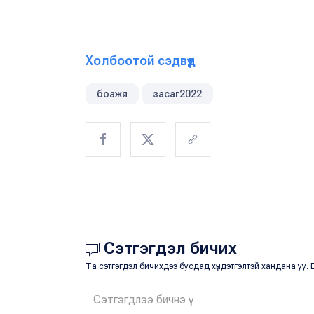
Холбоотой сэдвүүд
боажя
засаг2022
Сэтгэгдэл бичих
Та сэтгэгдэл бичихдээ бусдад хүндэтгэлтэй хандана уу. Ё