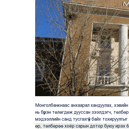
Монголбанкнаас анхаарал хандуулах, хэвийн 
нь бүрэн төлөгдөж дууссан зээлдэгч, төлбө
мэдээллийн санд тусгахгүй байх тохируулг
өр, төлбөрөө хоёр сарын дотор буюу ирэх 6