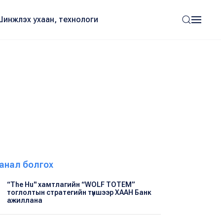
Шинжлэх ухаан, технологи
анал болгох
“The Hu" хамтлагийн “WOLF TOTEM”
тоглолтын стратегийн түншээр ХААН Банк
ажиллана