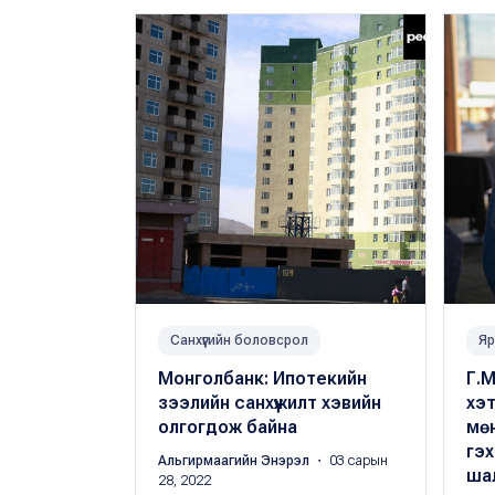
Санхүүгийн боловсрол
Яр
Монголбанк: Ипотекийн
Г.
зээлийн санхүүжилт хэвийн
хэт
олгогдож байна
мөн
гэх
Альгирмаагийн Энэрэл
・ 03 сарын
ша
28, 2022