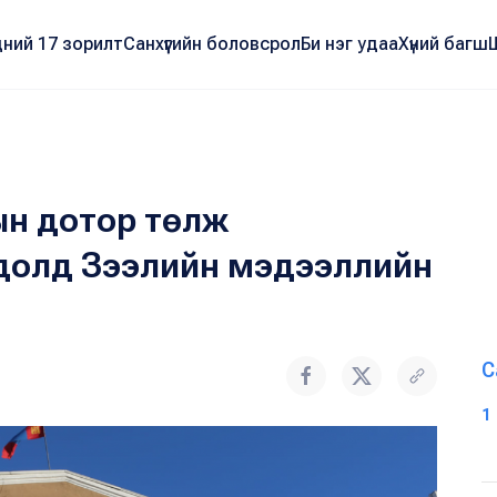
ний 17 зорилт
Санхүүгийн боловсрол
Би нэг удаа
Хүний багш
рын дотор төлж
долд Зээлийн мэдээллийн
С
1