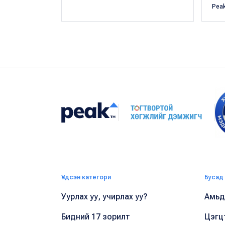
Pea
Үндсэн категори
Бусад
Уурлах уу, учирлах уу?
Амьдр
Бидний 17 зорилт
Цэгц