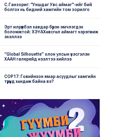
С.Ганзориг: "Уншдаг Увс аймаг"-ийг бий
болгох нь бидний хамгийн том зорилго
Эрт илрүүлбэл хавдар бүрэн эмчлэгдэх
боломжтой: ХЭҮА​Хөвсгөл аймагт хэрэгжиж
эхэллээ
“Global Silhouette” олон улсын үзэсгэлэн
ХААН галерейд нээлтээ хийлээ
COP17: Говийнхон ямар асуудлыг хамгийн
түрүүнд хөндөж байна вэ?