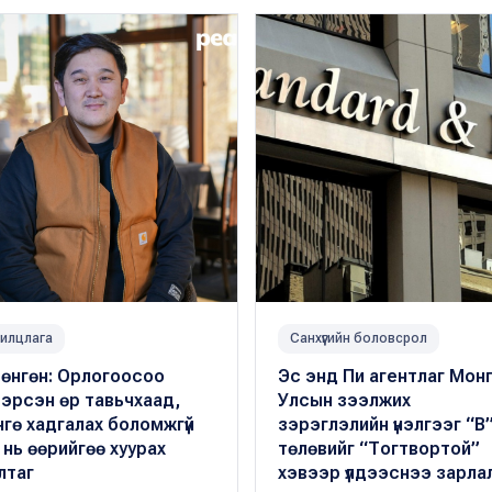
илцлага
Санхүүгийн боловсрол
Мөнгөн: Орлогоосоо
Эс энд Пи агентлаг Мон
эрсэн өр тавьчхаад,
Улсын зээлжих
гө хадгалах боломжгүй
зэрэглэлийн үнэлгээг “B”
 нь өөрийгөө хуурах
төлөвийг “Тогтвортой”
лтаг
хэвээр үлдээснээ зарла