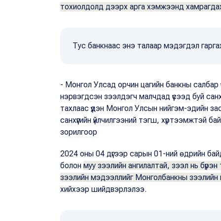
тохиолдолд дээрх арга хэмжээнд хамрагда
Тус банкнаас энэ талаар мэдэгдэл гарга
- Монгол Улсад орчин цагийн банкны салбар 
нэрвэгдсэн зээлдэгч малчдад үүсээд буй санх
тахлаас үүдэн Монгол Улсын нийгэм-эдийн заса
санхүүгийн үйлчилгээний тэгш, хүртээмжтэй б
зорилгоор
2024 оны 04 дүгээр сарын 01-ний өдрийн бай
болон
муу зээлийн ангилалтай, зээл нь бүрэ
зээлийн мэдээллийг Монголбанкны зээлийн 
хийхээр шийдвэрлэлээ.