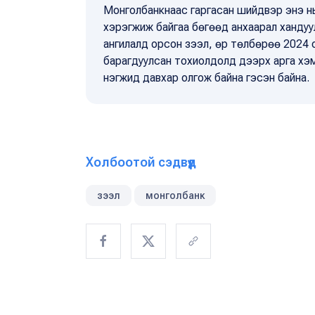
Монголбанкнаас гаргасан шийдвэр энэ нь
хэрэгжиж байгаа бөгөөд анхаарал хандуул
ангилалд орсон зээл, өр төлбөрөө 2024 
барагдуулсан тохиолдолд дээрх арга хэ
нэгжид давхар олгож байна гэсэн байна.
Холбоотой сэдвүүд
зээл
монголбанк