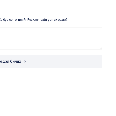
с бус сэтгэгдлийг Peak.mn сайт устгах эрхтэй.
эгдэл бичих