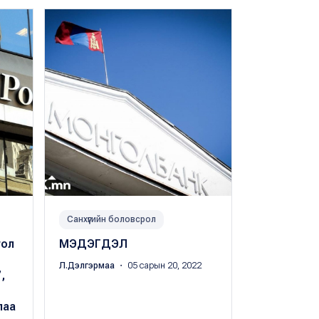
Санхүүгийн боловсрол
Санхүүгийн б
гол
МЭДЭГДЭЛ
Банкны аж
практик х
Л.Дэлгэрмаа
・ 05 сарын 20, 2022
,
эхэллээ
Л.Дэлгэрмаа
лаа