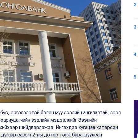
2
3
4
5
бус, эргэлзээтэй болон муу зээлийн ангилалтай, зээл
р хариуцагчийн зээлийн мэдээллийг Зээлийн
ыг хийхээр шийдвэрлэжээ. Ингэхдээ
хугацаа хэтэрсэн
 дугаар сарын 2-ны дотор төлж барагдуулсан