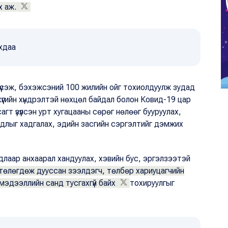
х аж.
хдаа
үүсэж, бэхэжсэний 100 жилийн ойг тохиолдуулж зудад
үүгийн хүндрэлтэй нөхцөл байдал болон Ковид-19 цар
гт үзүүлсэн урт хугацааны сөрөг нөлөөг бууруулах,
айдлыг хадгалах, эдийн засгийн сэргэлтийг дэмжих
длаар анхаарал хандуулах, хэвийн бус, эргэлзээтэй
н төлөгдөж дууссан зээлдэгч, төлбөр хариуцагчийн
мэдээллийн санд тусгахгүй байх
тохируулгыг