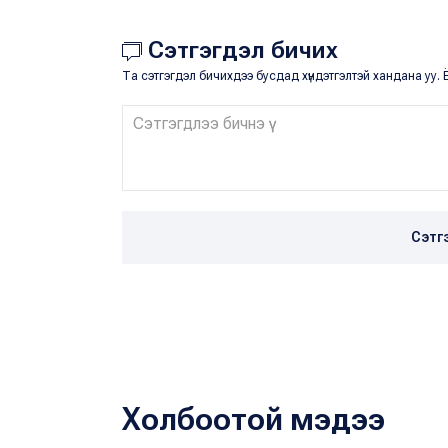
Сэтгэгдэл бичих
Та сэтгэгдэл бичихдээ бусдад хүндэтгэлтэй хандана уу. Ё
Сэтг
Холбоотой мэдээ