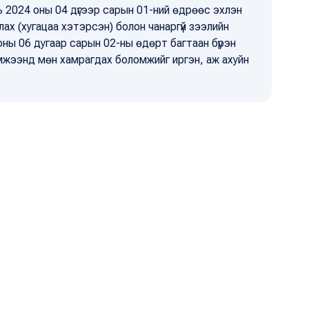
 2024 оны 04 дүгээр сарын 01-ний өдрөөс эхлэн
ах (хугацаа хэтэрсэн) болон чанаргүй зээлийн
оны 06 дугаар сарын 02-ны өдөрт багтаан бүрэн
мжээнд мөн хамрагдах боломжийг иргэн, аж ахуйн