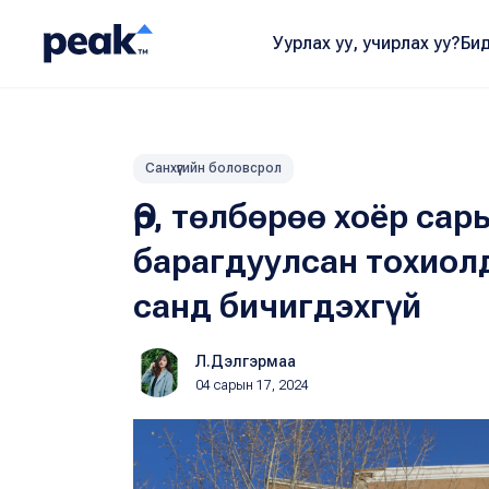
Уурлах уу, учирлах уу?
Бид
Санхүүгийн боловсрол
Өр, төлбөрөө хоёр са
барагдуулсан тохиол
санд бичигдэхгүй
Л.Дэлгэрмаа
04 сарын 17, 2024