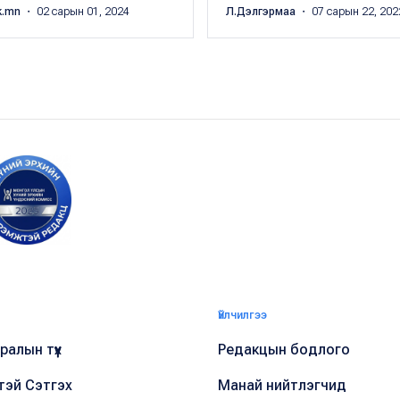
k.mn
・ 02 сарын 01, 2024
Л.Дэлгэрмаа
・ 07 сарын 22, 202
Үйлчилгээ
алын түүх
Редакцын бодлого
тэй Сэтгэх
Манай нийтлэгчид